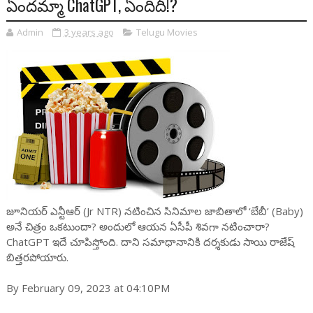
ఏందమ్మా ChatGPT, ఏందిదీ!?
Admin
3 years ago
Telugu Movies
జూనియర్ ఎన్టీఆర్ (Jr NTR) నటించిన సినిమాల జాబితాలో ‘బేబీ’ (Baby)
అనే చిత్రం ఒకటుందా? అందులో ఆయన ఏసీపీ శివగా నటించారా?
ChatGPT ఇదే చూపిస్తోంది. దాని సమాధానానికి దర్శకుడు సాయి రాజేష్
బిత్తరపోయారు.
By February 09, 2023 at 04:10PM