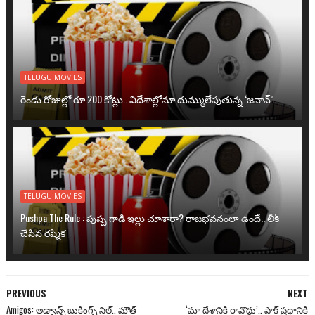
TELUGU MOVIES
రెండు రోజుల్లో రూ.200 కోట్లు.. విదేశాల్లోనూ దుమ్ములేపుతున్న ‘జవాన్’
TELUGU MOVIES
Pushpa The Rule : పుష్ప గాడి ఇల్లు చూశారా? రాజభవనంలా ఉందే.. లీక్
చేసిన రష్మిక
PREVIOUS
NEXT
Amigos: అడ్వాన్స్ బుకింగ్స్ నిల్.. మౌత్
‘మా దేశానికి రావొద్దు’.. పాక్ ప్రధానికి