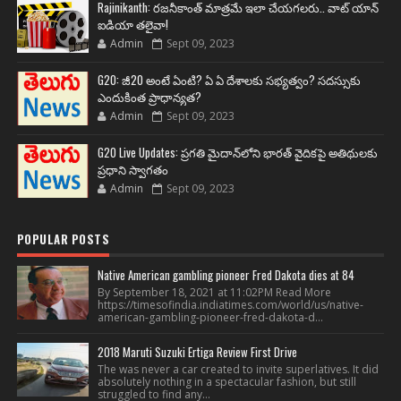
Rajinikanth: రజనీకాంత్ మాత్రమే ఇలా చేయగలరు.. వాట్ యాన్
ఐడియా తలైవా!
Admin
Sept 09, 2023
G20: జీ20 అంటే ఏంటి? ఏ ఏ దేశాలకు సభ్యత్వం? సదస్సుకు
ఎందుకింత ప్రాధాన్యత?
Admin
Sept 09, 2023
G20 Live Updates: ప్రగతి మైదాన్‌లోని భారత్ వైదికపై అతిథులకు
ప్రధాని స్వాగతం
Admin
Sept 09, 2023
POPULAR POSTS
Native American gambling pioneer Fred Dakota dies at 84
By September 18, 2021 at 11:02PM Read More
https://timesofindia.indiatimes.com/world/us/native-
american-gambling-pioneer-fred-dakota-d...
2018 Maruti Suzuki Ertiga Review First Drive
The was never a car created to invite superlatives. It did
absolutely nothing in a spectacular fashion, but still
struggled to find any...