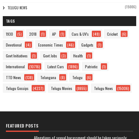
(15006)
TELUGU NEWS
TAGS
1930
(5)
2018
(1)
AP
(1)
Cars & UV's
(49)
Cricket
(6)
Devotional
(4)
Economic Times
(46)
Gadgets
(1)
Govt Initiatives
(1)
Govt Jobs
(3)
Health
(1)
International
(10716)
Latest Cars
(1896)
Patriotic
(1)
TTD News
(138)
Telangana
(8)
Telugu
(6)
Telugu Gossips
(4237)
Telugu Movies
(8655)
Telugu News
(15006)
FEATURED POSTS
Allegations of sexual harassment should be taken seriously: