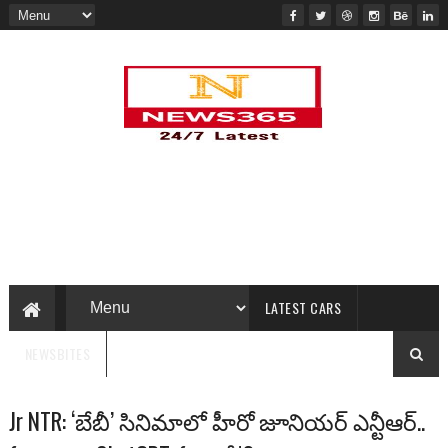
LATEST CARS
NEWSBITES
Jr NTR: ‘బేబీ’ సినిమాలో హీరో జూనియర్ ఎన్టీఆర్..