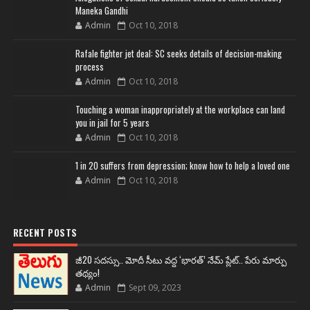
Maneka Gandhi
Admin
Oct 10, 2018
Rafale fighter jet deal: SC seeks details of decision-making
process
Admin
Oct 10, 2018
Touching a woman inappropriately at the workplace can land
you in jail for 5 years
Admin
Oct 10, 2018
1 in 20 suffers from depression; know how to help a loved one
Admin
Oct 10, 2018
RECENT POSTS
జీ20 సదస్సు.. మోదీ సీటు వద్ద ‘భారత్’ నేమ్ ప్లేట్‌.. పేరు మార్పు
తథ్యం!
Admin
Sept 09, 2023