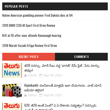
POPULAR POSTS
Native American gambling pioneer Fred Dakota dies at 84
2019 BMW 330i M Sport First Drive Review
Rift at FB after exec attends Kavanaugh hearing
2018 Maruti Suzuki Ertiga Review First Drive
RECENT POSTS
COMMENTS
జీ20 సదస్సు.. మోదీ సీటు వద్ద ‘భారత్’ నేమ్ ప్లేట్‌.. పేరు మార్పు
తథ్యం!
Admin
Sept 09, 2023
Rajinikanth: రజనీకాంత్ మాత్రమే ఇలా చేయగలరు.. వాట్ యాన్
ఐడియా తలైవా!
Admin
Sept 09, 2023
G20: జీ20 అంటే ఏంటి? ఏ ఏ దేశాలకు సభ్యత్వం? సదస్సుకు
ఎందుకింత ప్రాధాన్యత?