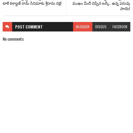
టాకే కళ్యాణ్ రామ్ సినిమాకు శ్రీరామ రక్ష!
ముఖం మీదే చెప్పిన టర్కీ.. ఉన్న పరువు
పాయె!
POST
COMMENT
BLOGGER
DISQUS
FACEBOOK
No comments