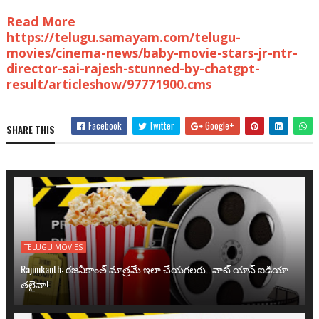
Read More
https://telugu.samayam.com/telugu-
movies/cinema-news/baby-movie-stars-jr-ntr-
director-sai-rajesh-stunned-by-chatgpt-
result/articleshow/97771900.cms
Facebook
Twitter
Google+
SHARE THIS
TELUGU MOVIES
Rajinikanth: రజనీకాంత్ మాత్రమే ఇలా చేయగలరు.. వాట్ యాన్ ఐడియా
తలైవా!