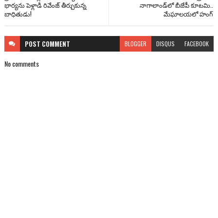
భార్యను పెళ్లాడి రివేంజ్ తీర్చుకున్న
నాగాలాండ్‌లో బీజేపీ కూటమి..
బాధితుడు!
మేఘాలయలో హంగ్
POST
COMMENT
BLOGGER
DISQUS
FACEBOOK
No comments