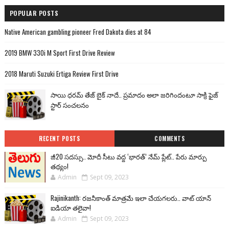
POPULAR POSTS
Native American gambling pioneer Fred Dakota dies at 84
2019 BMW 330i M Sport First Drive Review
2018 Maruti Suzuki Ertiga Review First Drive
సాయి ధరమ్ తేజ్ బైక్ నాదే.. ప్రమాదం అలా జరిగిందంటూ సాక్రి ఫైజ్
స్టార్ సంచలనం
RECENT POSTS
COMMENTS
జీ20 సదస్సు.. మోదీ సీటు వద్ద ‘భారత్’ నేమ్ ప్లేట్‌.. పేరు మార్పు
తథ్యం!
Admin
Sept 09, 2023
Rajinikanth: రజనీకాంత్ మాత్రమే ఇలా చేయగలరు.. వాట్ యాన్
ఐడియా తలైవా!
Admin
Sept 09, 2023