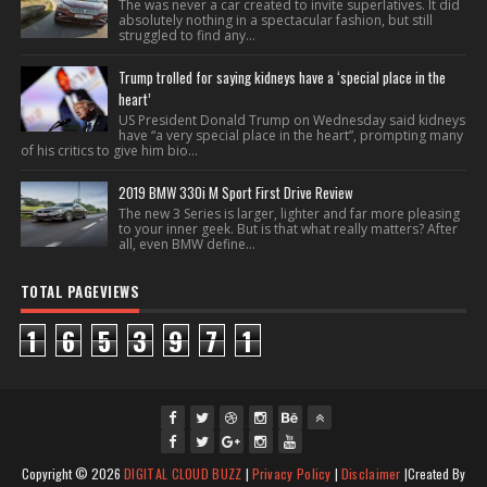
The was never a car created to invite superlatives. It did
absolutely nothing in a spectacular fashion, but still
struggled to find any...
Trump trolled for saying kidneys have a ‘special place in the
heart’
US President Donald Trump on Wednesday said kidneys
have “a very special place in the heart”, prompting many
of his critics to give him bio...
2019 BMW 330i M Sport First Drive Review
The new 3 Series is larger, lighter and far more pleasing
to your inner geek. But is that what really matters? After
all, even BMW define...
TOTAL PAGEVIEWS
1
6
5
3
9
7
1
fac
twi
gpl
ins
you
Copyright ©
2026
DIGITAL CLOUD BUZZ
|
Privacy Policy
|
Disclaimer
|Created By