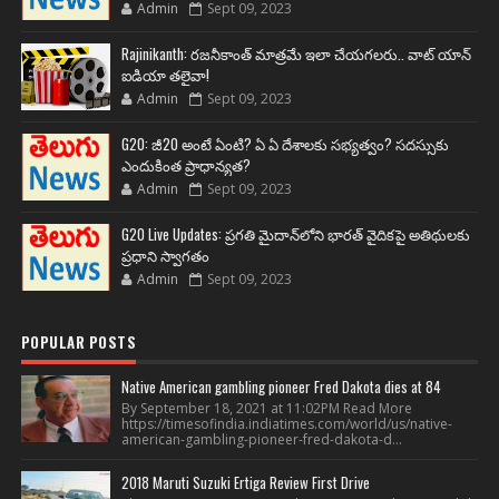
Admin
Sept 09, 2023
Rajinikanth: రజనీకాంత్ మాత్రమే ఇలా చేయగలరు.. వాట్ యాన్
ఐడియా తలైవా!
Admin
Sept 09, 2023
G20: జీ20 అంటే ఏంటి? ఏ ఏ దేశాలకు సభ్యత్వం? సదస్సుకు
ఎందుకింత ప్రాధాన్యత?
Admin
Sept 09, 2023
G20 Live Updates: ప్రగతి మైదాన్‌లోని భారత్ వైదికపై అతిథులకు
ప్రధాని స్వాగతం
Admin
Sept 09, 2023
POPULAR POSTS
Native American gambling pioneer Fred Dakota dies at 84
By September 18, 2021 at 11:02PM Read More
https://timesofindia.indiatimes.com/world/us/native-
american-gambling-pioneer-fred-dakota-d...
2018 Maruti Suzuki Ertiga Review First Drive