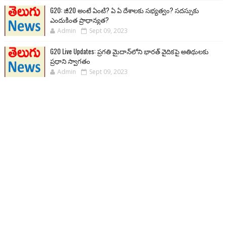
G20: జీ20 అంటే ఏంటి? ఏ ఏ దేశాలకు సభ్యత్వం? సదస్సుకు
ఎందుకింత ప్రాధాన్యత?
Admin
Sept 09, 2023
G20 Live Updates: ప్రగతి మైదాన్‌లోని భారత్ వైదికపై అతిథులకు
ప్రధాని స్వాగతం
Admin
Sept 09, 2023