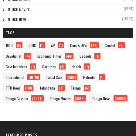
(8655)
TELUGU MOVIES
(15006)
TELUGU NEWS
TAGS
1930
(5)
2018
(1)
AP
(1)
Cars & UV's
(49)
Cricket
(6)
Devotional
(4)
Economic Times
(46)
Gadgets
(1)
Govt Initiatives
(1)
Govt Jobs
(3)
Health
(1)
International
(10716)
Latest Cars
(1896)
Patriotic
(1)
TTD News
(138)
Telangana
(8)
Telugu
(6)
Telugu Gossips
(4237)
Telugu Movies
(8655)
Telugu News
(15006)
FEATURED POSTS