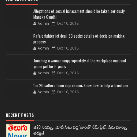
Allegations of sexual harassment should be taken seriously:
Maneka Gandhi
Admin
Oct 10, 2018
Rafale fighter jet deal: SC seeks details of decision-making
process
Admin
Oct 10, 2018
Touching a woman inappropriately at the workplace can land
you in jail for 5 years
Admin
Oct 10, 2018
1 in 20 suffers from depression; know how to help a loved one
Admin
Oct 10, 2018
RECENT POSTS
జీ20 సదస్సు.. మోదీ సీటు వద్ద ‘భారత్’ నేమ్ ప్లేట్‌.. పేరు మార్పు
తథ్యం!