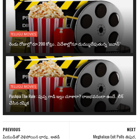
TELUGU MOVIES
రెండు రోజుల్లో రూ.200 కోట్లు.. విదేశాల్లోనూ దుమ్ములేపుతున్న ‘జవాన్’
TELUGU MOVIES
Pushpa The Rule : పుష్ప గాడి ఇల్లు చూశారా? రాజభవనంలా ఉందే.. లీక్
చేసిన రష్మిక
PREVIOUS
NEXT
ప్రియుడితో వెళ్లిపోయిన భార్య.. అతడి
Meghalaya Exit Polls త్రిపుర,