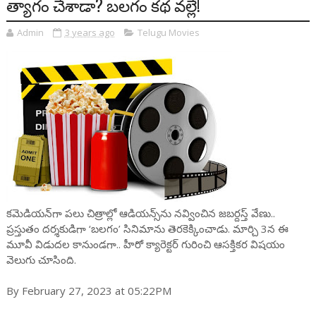
త్యాగం చేశాడా? బలగం కథ వల్లే!
Admin
3 years ago
Telugu Movies
కమెడియన్‌గా పలు చిత్రాల్లో ఆడియన్స్‌ను నవ్వించిన జబర్దస్త్ వేణు..
ప్రస్తుతం దర్శకుడిగా ‘బలగం’ సినిమాను తెరకెక్కించాడు. మార్చి 3న ఈ
మూవీ విడుదల కానుండగా.. హీరో క్యారెక్టర్ గురించి ఆసక్తికర విషయం
వెలుగు చూసింది.
By February 27, 2023 at 05:22PM