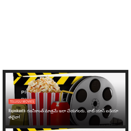
TELUGU MOVIES
Rajinikanth: రజనీకాంత్ మాత్రమే ఇలా చేయగలరు.. వాట్ యాన్ ఐడియా
తలైవా!