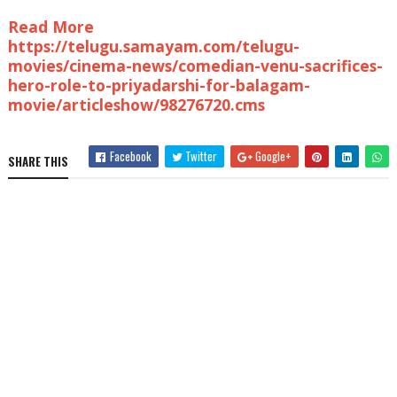
Read More
https://telugu.samayam.com/telugu-
movies/cinema-news/comedian-venu-sacrifices-
hero-role-to-priyadarshi-for-balagam-
movie/articleshow/98276720.cms
Facebook
Twitter
Google+
SHARE THIS