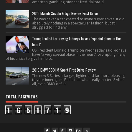
american-gambling-pioneer-fred-dakota-d...
2018 Maruti Suzuki Ertiga Review First Drive
The was never a car created to invite superlatives. It did
absolutely nothing in a spectacular fashion, but still
struggled to find any...
Trump trolled for saying kidneys have a ‘special place in the
heart’
US President Donald Trump on Wednesday said kidneys
have “a very special place in the heart”, prompting many
of his critics to give him bio...
2019 BMW 330i M Sport First Drive Review
The new 3 Series is larger, lighter and far more pleasing
to your inner geek. But is that what really matters? After
all, even BMW define...
TOTAL PAGEVIEWS
1
6
5
1
7
1
9