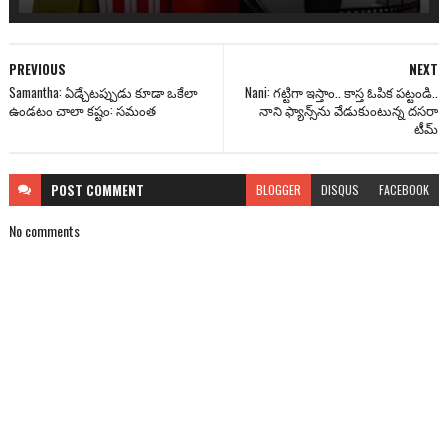
PREVIOUS
NEXT
Samantha: ఏడ్చేటప్పుడు కూడా ఒకేలా
Nani: గట్టిగా ఇస్తాం.. కాస్త ఓపిక పట్టండి..
ఉండటం చాలా కష్టం: సమంత
నాని ఫ్యాన్స్‌ను వేడుకుంటున్న దసరా
టీమ్
POST
COMMENT
BLOGGER
DISQUS
FACEBOOK
No comments