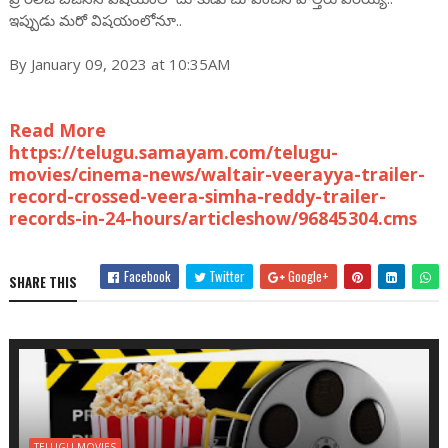
ఇప్పుడు మ‌రో విష‌యంలోనూ..
By January 09, 2023 at 10:35AM
Read More
https://telugu.samayam.com/telugu-
movies/cinema-news/waltair-veerayya-trailer-
record-crossed-veera-simha-reddy-trailer-
records-in-24-hours/articleshow/96845304.cms
Facebook
Twitter
Google+
SHARE THIS
TELUGU MOVIES