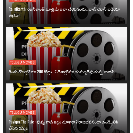
Rajinikanth: రజనీకాంత్ మాత్రమే ఇలా చేయగలరు.. వాట్ యాన్ ఐడియా
తలైవా!
TELUGU MOVIES
రెండు రోజుల్లో రూ.200 కోట్లు.. విదేశాల్లోనూ దుమ్ములేపుతున్న ‘జవాన్’
TELUGU MOVIES
Pushpa The Rule : పుష్ప గాడి ఇల్లు చూశారా? రాజభవనంలా ఉందే.. లీక్
చేసిన రష్మిక