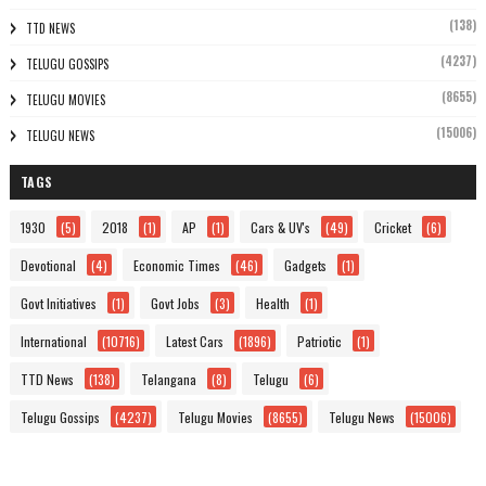
(138)
TTD NEWS
(4237)
TELUGU GOSSIPS
(8655)
TELUGU MOVIES
(15006)
TELUGU NEWS
TAGS
1930
(5)
2018
(1)
AP
(1)
Cars & UV's
(49)
Cricket
(6)
Devotional
(4)
Economic Times
(46)
Gadgets
(1)
Govt Initiatives
(1)
Govt Jobs
(3)
Health
(1)
International
(10716)
Latest Cars
(1896)
Patriotic
(1)
TTD News
(138)
Telangana
(8)
Telugu
(6)
Telugu Gossips
(4237)
Telugu Movies
(8655)
Telugu News
(15006)