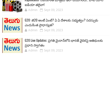
ఐడియా తలైవా!
Admin
Sept 09, 2023
G20: జీ20 అంటే ఏంటి? ఏ ఏ దేశాలకు సభ్యత్వం? సదస్సుకు
ఎందుకింత ప్రాధాన్యత?
Admin
Sept 09, 2023
G20 Live Updates: ప్రగతి మైదాన్‌లోని భారత్ వైదికపై అతిథులకు
ప్రధాని స్వాగతం
Admin
Sept 09, 2023