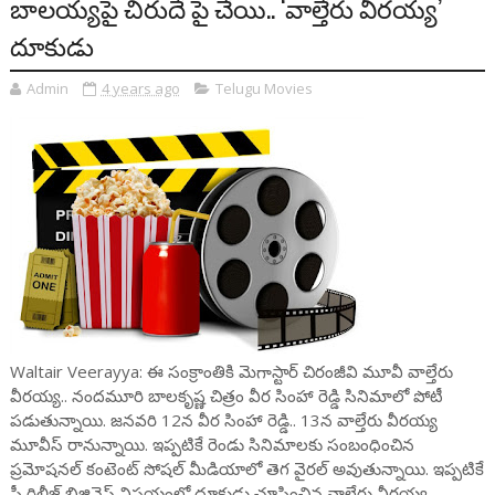
బాల‌య్య‌పై చిరుదే పై చేయి.. ‘వాల్తేరు వీర‌య్య’
దూకుడు
Admin
4 years ago
Telugu Movies
Waltair Veerayya: ఈ సంక్రాంతికి మెగాస్టార్ చిరంజీవి మూవీ వాల్తేరు
వీర‌య్య.. నంద‌మూరి బాల‌కృష్ణ చిత్రం వీర సింహా రెడ్డి సినిమాలో పోటీ
ప‌డుతున్నాయి. జ‌న‌వ‌రి 12న వీర సింహా రెడ్డి.. 13న వాల్తేరు వీర‌య్య
మూవీస్ రానున్నాయి. ఇప్ప‌టికే రెండు సినిమాల‌కు సంబంధించిన
ప్ర‌మోష‌నల్ కంటెంట్ సోష‌ల్ మీడియాలో తెగ వైర‌ల్ అవుతున్నాయి. ఇప్ప‌టికే
ప్రీ రిలీజ్ బిజినెస్ విష‌యంలో దూకుడు చూపించిన వాల్తేరు వీర‌య్య‌..