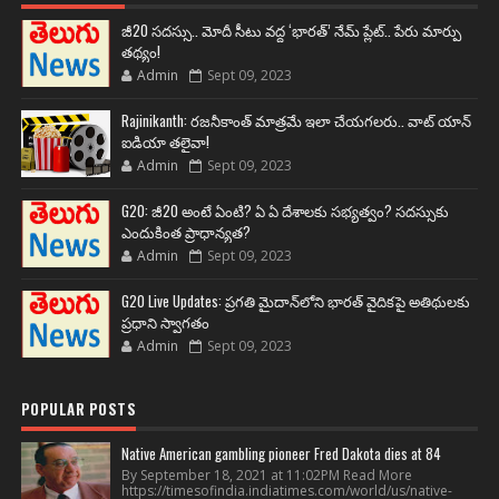
జీ20 సదస్సు.. మోదీ సీటు వద్ద ‘భారత్’ నేమ్ ప్లేట్‌.. పేరు మార్పు
తథ్యం!
Admin
Sept 09, 2023
Rajinikanth: రజనీకాంత్ మాత్రమే ఇలా చేయగలరు.. వాట్ యాన్
ఐడియా తలైవా!
Admin
Sept 09, 2023
G20: జీ20 అంటే ఏంటి? ఏ ఏ దేశాలకు సభ్యత్వం? సదస్సుకు
ఎందుకింత ప్రాధాన్యత?
Admin
Sept 09, 2023
G20 Live Updates: ప్రగతి మైదాన్‌లోని భారత్ వైదికపై అతిథులకు
ప్రధాని స్వాగతం
Admin
Sept 09, 2023
POPULAR POSTS
Native American gambling pioneer Fred Dakota dies at 84
By September 18, 2021 at 11:02PM Read More
https://timesofindia.indiatimes.com/world/us/native-