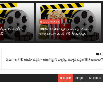
TELUGU MOVIES
ోట్లు.. విదేశాల్లోనూ
Pushpa The Rule : పుష్ప గాడి ఇల్లు చూశారా?
న్’
రాజభవనంలా ఉందే.. లీక్ చేసిన రష్మిక
NEXT
Oscar for NTR: యమా టెన్షన్‌గా యంగ్ టైగర్ ఫ్యాన్స్.. ఆస్కార్ లిస్ట్‌లో NTR ఉంటాడా?
BLOGGER
DISQUS
FACEBOOK