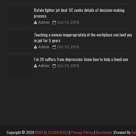
Rafale fighter jet deal: SC seeks details of decision-making
process
Admin
Oct 10, 2018
Touching a woman inappropriately at the workplace can land you
in jail for 5 years
Admin
Oct 10, 2018
1 in 20 suffers from depression; know how to help a loved one
Admin
Oct 10, 2018
Copyright ©
2026
DIGITAL CLOUD BUZZ
|
Privacy Policy
|
Disclaimer
|Created By
So