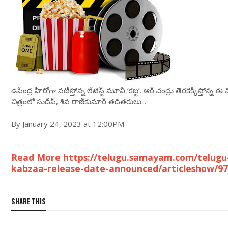
ఉపేంద్ర హీరోగా న‌టిస్తోన్న లేటెస్ట్ మూవీ ‘కబ్జ’. ఆర్‌.చంద్రు తెర‌కెక్కిస్తోన్న ఈ చి
చిత్రంలో సుదీప్‌, శివ రాజ్‌కుమార్ తదితరులు...
By January 24, 2023 at 12:00PM
Read More https://telugu.samayam.com/telugu
kabzaa-release-date-announced/articleshow/9
SHARE THIS