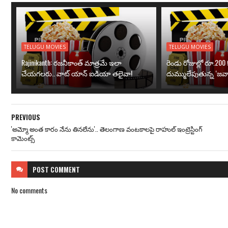
TELUGU MOVIES
TELUGU MOVIES
Rajinikanth: రజనీకాంత్ మాత్రమే ఇలా
రెండు రోజుల్లో రూ.200 క
చేయగలరు.. వాట్ యాన్ ఐడియా తలైవా!
దుమ్ములేపుతున్న ‘జవా
PREVIOUS
'అమ్మో అంత కారం నేను తినలేను'.. తెలంగాణ వంటకాలపై రాహుల్ ఇంట్రెస్టింగ్
కామెంట్స్
POST
COMMENT
No comments