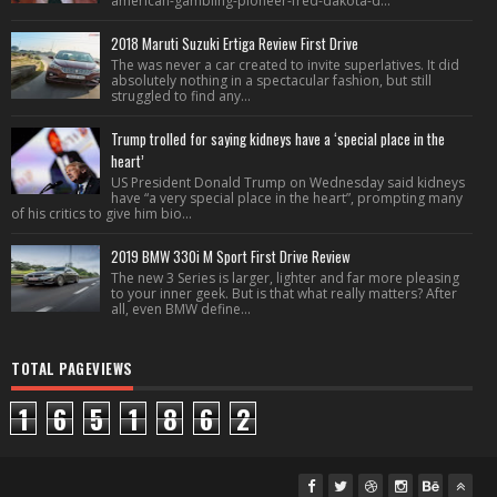
american-gambling-pioneer-fred-dakota-d...
2018 Maruti Suzuki Ertiga Review First Drive
The was never a car created to invite superlatives. It did
absolutely nothing in a spectacular fashion, but still
struggled to find any...
Trump trolled for saying kidneys have a ‘special place in the
heart’
US President Donald Trump on Wednesday said kidneys
have “a very special place in the heart”, prompting many
of his critics to give him bio...
2019 BMW 330i M Sport First Drive Review
The new 3 Series is larger, lighter and far more pleasing
to your inner geek. But is that what really matters? After
all, even BMW define...
TOTAL PAGEVIEWS
1
6
5
1
8
6
2