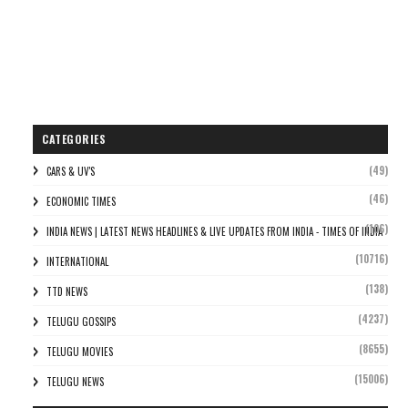
CATEGORIES
(49)
CARS & UV'S
(46)
ECONOMIC TIMES
(106)
INDIA NEWS | LATEST NEWS HEADLINES & LIVE UPDATES FROM INDIA - TIMES OF INDIA
(10716)
INTERNATIONAL
(138)
TTD NEWS
(4237)
TELUGU GOSSIPS
(8655)
TELUGU MOVIES
(15006)
TELUGU NEWS