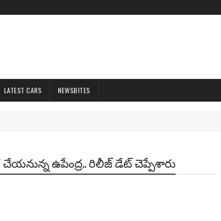
LATEST CARS
NEWSBITES
చేయనున్న ఉపేంద్ర‌.. రిలీజ్ డేట్ చెప్పేశారు