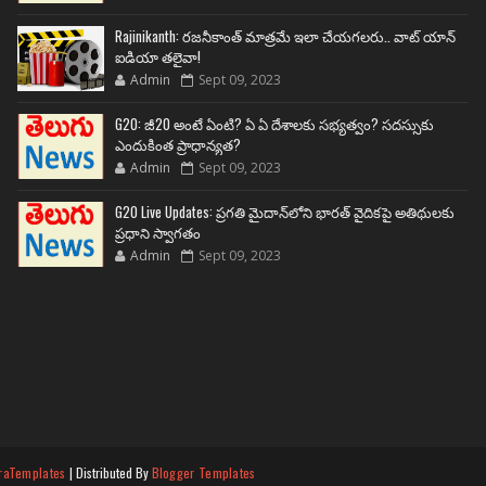
Rajinikanth: రజనీకాంత్ మాత్రమే ఇలా చేయగలరు.. వాట్ యాన్
ఐడియా తలైవా!
Admin
Sept 09, 2023
G20: జీ20 అంటే ఏంటి? ఏ ఏ దేశాలకు సభ్యత్వం? సదస్సుకు
ఎందుకింత ప్రాధాన్యత?
Admin
Sept 09, 2023
G20 Live Updates: ప్రగతి మైదాన్‌లోని భారత్ వైదికపై అతిథులకు
ప్రధాని స్వాగతం
Admin
Sept 09, 2023
raTemplates
| Distributed By
Blogger Templates