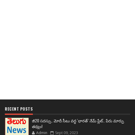
RECENT POSTS
జీ20 సదస్సు.. మోదీ సీటు వద్ద ‘భారత్’ నేమ్ ప్లేట్‌.. పేరు మార్పు
తథ్యం!
Admin
Sept 09, 2023