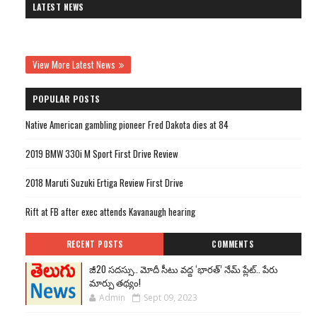
LATEST NEWS
View More Latest News
POPULAR POSTS
Native American gambling pioneer Fred Dakota dies at 84
2019 BMW 330i M Sport First Drive Review
2018 Maruti Suzuki Ertiga Review First Drive
Rift at FB after exec attends Kavanaugh hearing
RECENT POSTS
COMMENTS
జీ20 సదస్సు.. మోదీ సీటు వద్ద ‘భారత్’ నేమ్ ప్లేట్‌.. పేరు
మార్పు తథ్యం!
Admin
Sept 09, 2023