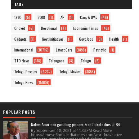
TAGS
1930
(5)
2018
(1)
AP
(1)
Cars & UV's
(49)
Cricket
(6)
Devotional
(4)
Economic Times
(46)
Gadgets
(1)
Govt Initiatives
(1)
Govt Jobs
(3)
Health
(1)
International
(10716)
Latest Cars
(1896)
Patriotic
(1)
TTD News
(138)
Telangana
(8)
Telugu
(6)
Telugu Gossips
(4237)
Telugu Movies
(8655)
Telugu News
(15006)
POPULAR POSTS
Native American gambling pioneer Fred Dakota dies at 84
By September 18, 2021 at 11:02PM Read More
https://timesofindia.indiatimes.com/world/us/native-