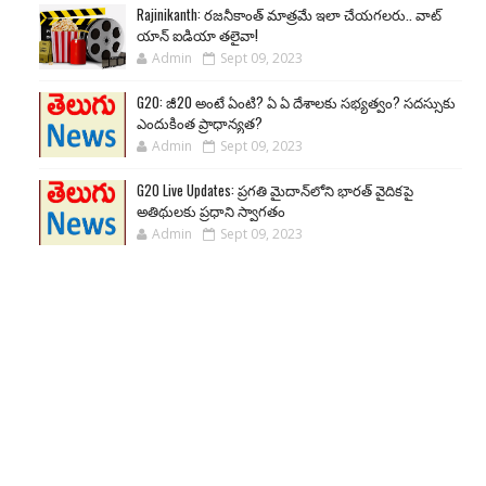
Rajinikanth: రజనీకాంత్ మాత్రమే ఇలా చేయగలరు.. వాట్
యాన్ ఐడియా తలైవా!
Admin
Sept 09, 2023
G20: జీ20 అంటే ఏంటి? ఏ ఏ దేశాలకు సభ్యత్వం? సదస్సుకు
ఎందుకింత ప్రాధాన్యత?
Admin
Sept 09, 2023
G20 Live Updates: ప్రగతి మైదాన్‌లోని భారత్ వైదికపై
అతిథులకు ప్రధాని స్వాగతం
Admin
Sept 09, 2023