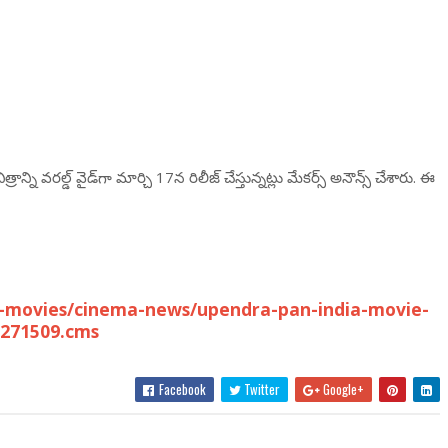
త్రాన్ని వ‌ర‌ల్డ్ వైడ్‌గా మార్చి 17న రిలీజ్ చేస్తున్న‌ట్లు మేక‌ర్స్ అనౌన్స్ చేశారు. ఈ
-movies/cinema-news/upendra-pan-india-movie-
7271509.cms
Facebook
Twitter
Google+