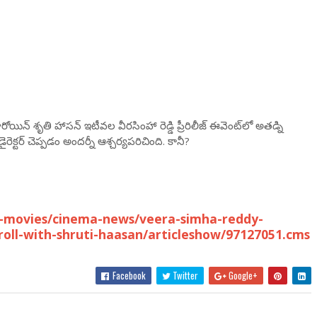
న్ శృతి హాసన్ ఇటీవల వీరసింహా రెడ్డి ప్రీరిలీజ్ ఈవెంట్‌లో అతడ్ని
్టర్ చెప్పడం అందర్నీ ఆశ్చర్యపరిచింది. కానీ?
-movies/cinema-news/veera-simha-reddy-
roll-with-shruti-haasan/articleshow/97127051.cms
Facebook
Twitter
Google+