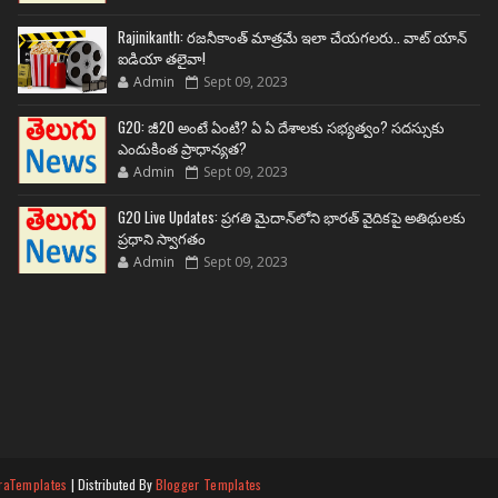
Rajinikanth: రజనీకాంత్ మాత్రమే ఇలా చేయగలరు.. వాట్ యాన్
ఐడియా తలైవా!
Admin
Sept 09, 2023
G20: జీ20 అంటే ఏంటి? ఏ ఏ దేశాలకు సభ్యత్వం? సదస్సుకు
ఎందుకింత ప్రాధాన్యత?
Admin
Sept 09, 2023
G20 Live Updates: ప్రగతి మైదాన్‌లోని భారత్ వైదికపై అతిథులకు
ప్రధాని స్వాగతం
Admin
Sept 09, 2023
raTemplates
| Distributed By
Blogger Templates