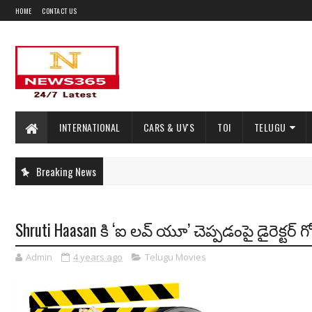
HOME
CONTACT US
INTERNATIONAL
CARS & UV'S
TOI
TELUGU
Breaking News
Shruti Haasan కి ‘ఐ లవ్ యూ’ చెప్పడంపై డైరెక్టర
Admin
4 years ago
Telugu Movies