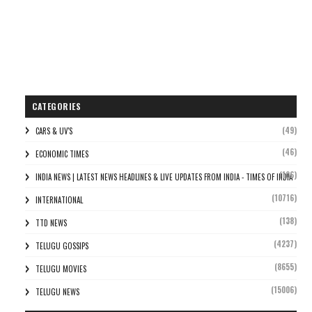
CATEGORIES
(49)
CARS & UV'S
(46)
ECONOMIC TIMES
(106)
INDIA NEWS | LATEST NEWS HEADLINES & LIVE UPDATES FROM INDIA - TIMES OF INDIA
(10716)
INTERNATIONAL
(138)
TTD NEWS
(4237)
TELUGU GOSSIPS
(8655)
TELUGU MOVIES
(15006)
TELUGU NEWS