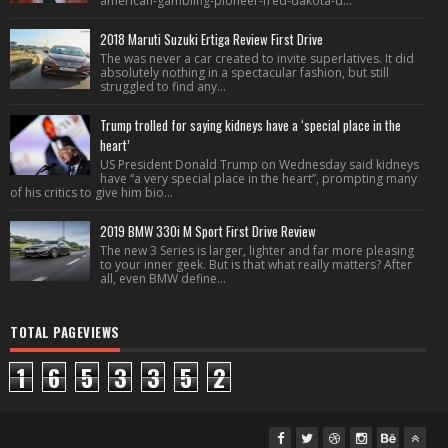
american-gambling-pioneer-fred-dakota-d...
2018 Maruti Suzuki Ertiga Review First Drive
The was never a car created to invite superlatives. It did
absolutely nothing in a spectacular fashion, but still
struggled to find any...
Trump trolled for saying kidneys have a ‘special place in the
heart’
US President Donald Trump on Wednesday said kidneys
have “a very special place in the heart”, prompting many
of his critics to give him bio...
2019 BMW 330i M Sport First Drive Review
The new 3 Series is larger, lighter and far more pleasing
to your inner geek. But is that what really matters? After
all, even BMW define...
TOTAL PAGEVIEWS
1
6
5
3
3
5
2