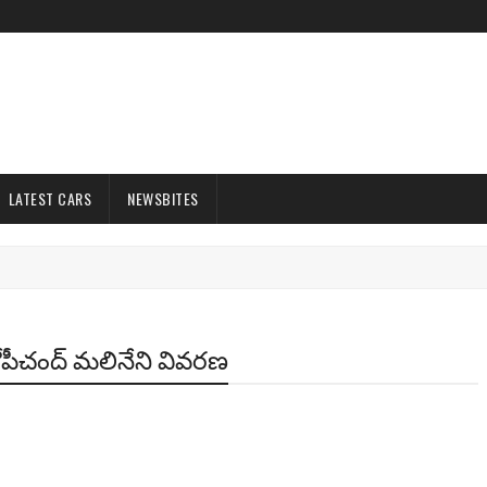
LATEST CARS
NEWSBITES
్ గోపీచంద్ మలినేని వివరణ