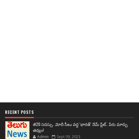
RECENT POSTS
జీ20 సదస్సు.. మోదీ సీటు వద్ద ‘భారత్’ నేమ్ ప్లేట్‌.. పేరు మార్పు
తథ్యం!
Admin
Sept 09, 2023