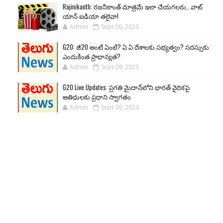
Rajinikanth: రజనీకాంత్ మాత్రమే ఇలా చేయగలరు.. వాట్
యాన్ ఐడియా తలైవా!
Admin
Sept 09, 2023
G20: జీ20 అంటే ఏంటి? ఏ ఏ దేశాలకు సభ్యత్వం? సదస్సుకు
ఎందుకింత ప్రాధాన్యత?
Admin
Sept 09, 2023
G20 Live Updates: ప్రగతి మైదాన్‌లోని భారత్ వైదికపై
అతిథులకు ప్రధాని స్వాగతం
Admin
Sept 09, 2023