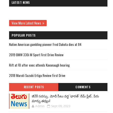
LATEST NEWS
View More Latest News
POPULAR POSTS
Native American gambling pioneer Fred Dakota dies at 84
2019 BMW 330i M Sport First Drive Review
Rift at FB after exec attends Kavanaugh hearing
2018 Maruti Suzuki Ertiga Review First Drive
RECENT POSTS
COMMENTS
జీ20 సదస్సు.. మోదీ సీటు వద్ద ‘భారత్’ నేమ్ ప్లేట్‌.. పేరు
మార్పు తథ్యం!
Admin
Sept 09, 2023