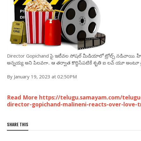
Director Gopichand పై ఇటీవల సోషల్ మీడియాలో ట్రోల్స్ నడిచాయి. హీరోయి
అన్నయ్య అని పిలవగా.. ఆ తర్వాత కొద్దిసేపటికే శృతి ఐ లవ్ యూ అంటూ డైరెక
By January 19, 2023 at 02:50PM
Read More https://telugu.samayam.com/telugu
director-gopichand-malineni-reacts-over-love-t
SHARE THIS