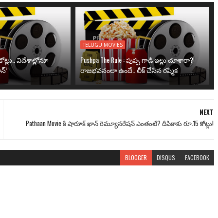
TELUGU MOVIES
ోట్లు.. విదేశాల్లోనూ
Pushpa The Rule : పుష్ప గాడి ఇల్లు చూశారా?
న్’
రాజభవనంలా ఉందే.. లీక్ చేసిన రష్మిక
NEXT
Pathaan Movie కి షారూక్ ఖాన్ రెమ్యూనరేషన్ ఎంతంటే? దీపికాకు రూ.15 కోట్లు!
BLOGGER
DISQUS
FACEBOOK