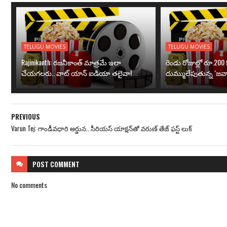
TELUGU MOVIES
TELUGU MOVIES
Rajinikanth: రజనీకాంత్ మాత్రమే ఇలా
రెండు రోజుల్లో రూ.200 క
చేయగలరు.. వాట్ యాన్ ఐడియా తలైవా!
దుమ్ములేపుతున్న ‘జవా
PREVIOUS
Varun Tej: గాండీవధారి అర్జున.. సీరియస్ యాక్షన్‌‌తో వరుణ్ తేజ్ ఫస్ట్ లుక్
POST
COMMENT
No comments