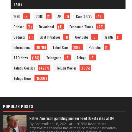
TAGS
1930
(5)
2018
(1)
AP
(1)
Cars & UV's
(49)
Cricket
(6)
Devotional
(4)
Economic Times
(46)
Gadgets
(1)
Govt Initiatives
(1)
Govt Jobs
(3)
Health
(1)
International
(10716)
Latest Cars
(1896)
Patriotic
(1)
TTD News
(138)
Telangana
(8)
Telugu
(6)
Telugu Gossips
(4237)
Telugu Movies
(8655)
Telugu News
(15006)
POPULAR POSTS
Native American gambling pioneer Fred Dakota dies at 84
By September 18, 2021 at 11:02PM Read More
https://timesofindia.indiatimes.com/world/us/native-