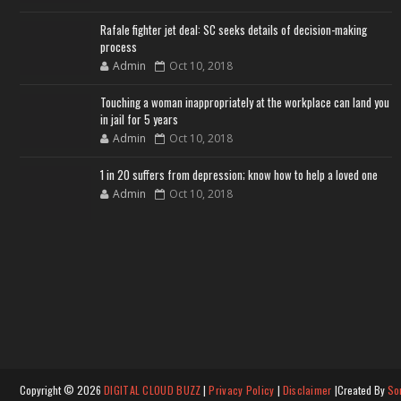
Rafale fighter jet deal: SC seeks details of decision-making
process
Admin
Oct 10, 2018
Touching a woman inappropriately at the workplace can land you
in jail for 5 years
Admin
Oct 10, 2018
1 in 20 suffers from depression; know how to help a loved one
Admin
Oct 10, 2018
Copyright ©
2026
DIGITAL CLOUD BUZZ
|
Privacy Policy
|
Disclaimer
|Created By
So