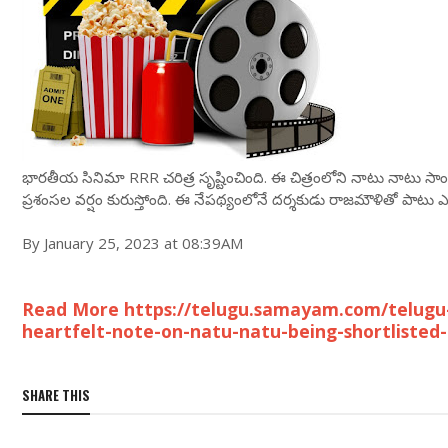
భారతీయ సినిమా RRR చరిత్ర సృష్టించింది. ఈ చిత్రంలోని నాటు నాటు సాంగ్ ఆస్
ప్రశంసల వర్షం కురుస్తోంది. ఈ నేపథ్యంలోనే దర్శకుడు రాజమౌళితో పాటు ఎన్
By January 25, 2023 at 08:39AM
Read More https://telugu.samayam.com/telugu
heartfelt-note-on-natu-natu-being-shortlisted
SHARE THIS