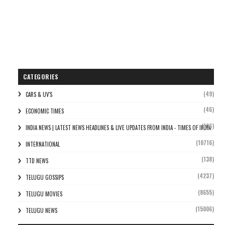
CATEGORIES
(49)
CARS & UV'S
(46)
ECONOMIC TIMES
(106)
INDIA NEWS | LATEST NEWS HEADLINES & LIVE UPDATES FROM INDIA - TIMES OF INDIA
(10716)
INTERNATIONAL
(138)
TTD NEWS
(4237)
TELUGU GOSSIPS
(8655)
TELUGU MOVIES
(15006)
TELUGU NEWS