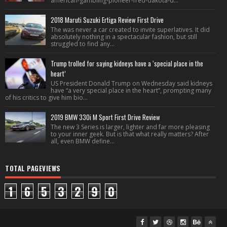
american-gambling-pioneer-fred-dakota-d...
2018 Maruti Suzuki Ertiga Review First Drive
The was never a car created to invite superlatives. It did
absolutely nothing in a spectacular fashion, but still
struggled to find any...
Trump trolled for saying kidneys have a ‘special place in the
heart’
US President Donald Trump on Wednesday said kidneys
have “a very special place in the heart”, prompting many
of his critics to give him bio...
2019 BMW 330i M Sport First Drive Review
The new 3 Series is larger, lighter and far more pleasing
to your inner geek. But is that what really matters? After
all, even BMW define...
TOTAL PAGEVIEWS
1
6
5
3
2
9
0