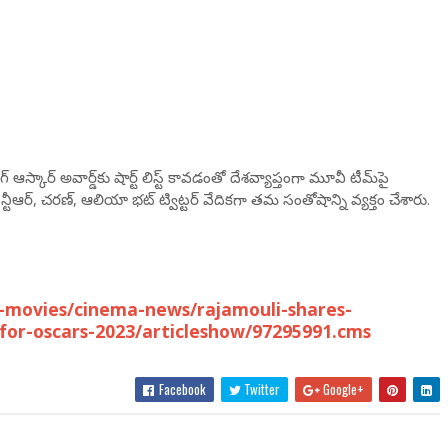
కార్‌ అవార్డ్‌కు షార్ట్ లిస్ట్ కావడంతో దేశవ్యాప్తంగా మూవీ టీమ్‌పై
టీఆర్, చరణ్, ఆలియా భట్ ట్విట్టర్ వేదికగా తమ సంతోషాన్ని వ్యక్తం చేశారు.
-movies/cinema-news/rajamouli-shares-
-for-oscars-2023/articleshow/97295991.cms
Facebook
Twitter
Google+