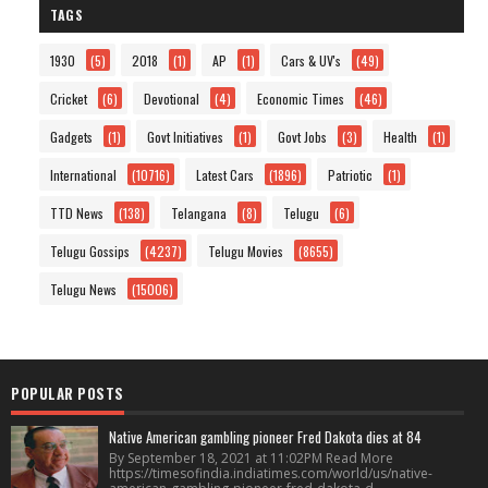
TAGS
1930
(5)
2018
(1)
AP
(1)
Cars & UV's
(49)
Cricket
(6)
Devotional
(4)
Economic Times
(46)
Gadgets
(1)
Govt Initiatives
(1)
Govt Jobs
(3)
Health
(1)
International
(10716)
Latest Cars
(1896)
Patriotic
(1)
TTD News
(138)
Telangana
(8)
Telugu
(6)
Telugu Gossips
(4237)
Telugu Movies
(8655)
Telugu News
(15006)
POPULAR POSTS
Native American gambling pioneer Fred Dakota dies at 84
By September 18, 2021 at 11:02PM Read More
https://timesofindia.indiatimes.com/world/us/native-