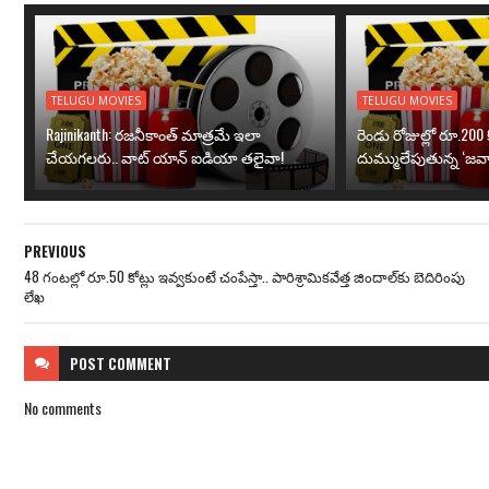
TELUGU MOVIES
TELUGU MOVIES
Rajinikanth: రజనీకాంత్ మాత్రమే ఇలా
రెండు రోజుల్లో రూ.200 క
చేయగలరు.. వాట్ యాన్ ఐడియా తలైవా!
దుమ్ములేపుతున్న ‘జవా
PREVIOUS
48 గంటల్లో రూ.50 కోట్లు ఇవ్వకుంటే చంపేస్తా.. పారిశ్రామికవేత్త జిందాల్‌కు బెదిరింపు
లేఖ
POST
COMMENT
No comments