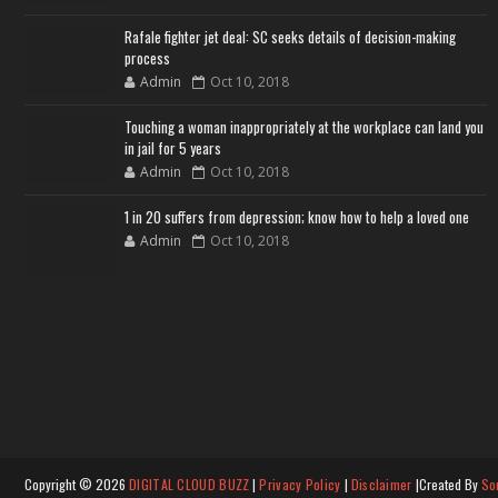
Rafale fighter jet deal: SC seeks details of decision-making
process
Admin
Oct 10, 2018
Touching a woman inappropriately at the workplace can land you
in jail for 5 years
Admin
Oct 10, 2018
1 in 20 suffers from depression; know how to help a loved one
Admin
Oct 10, 2018
Copyright ©
2026
DIGITAL CLOUD BUZZ
|
Privacy Policy
|
Disclaimer
|Created By
So