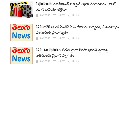
Rajinikanth: రజనీకాంత్ మాత్రమే ఇలా చేయగలరు.. వాట్
యాన్ ఐడియా తలైవా!
Admin
Sept 09, 2023
G20: జీ20 అంటే ఏంటి? ఏ ఏ దేశాలకు సభ్యత్వం? సదస్సుకు
ఎందుకింత ప్రాధాన్యత?
Admin
Sept 09, 2023
G20 Live Updates: ప్రగతి మైదాన్‌లోని భారత్ వైదికపై
అతిథులకు ప్రధాని స్వాగతం
Admin
Sept 09, 2023