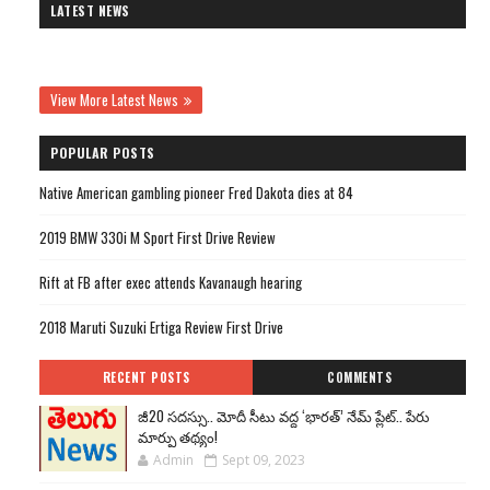
LATEST NEWS
View More Latest News
POPULAR POSTS
Native American gambling pioneer Fred Dakota dies at 84
2019 BMW 330i M Sport First Drive Review
Rift at FB after exec attends Kavanaugh hearing
2018 Maruti Suzuki Ertiga Review First Drive
RECENT POSTS
COMMENTS
జీ20 సదస్సు.. మోదీ సీటు వద్ద ‘భారత్’ నేమ్ ప్లేట్‌.. పేరు
మార్పు తథ్యం!
Admin
Sept 09, 2023