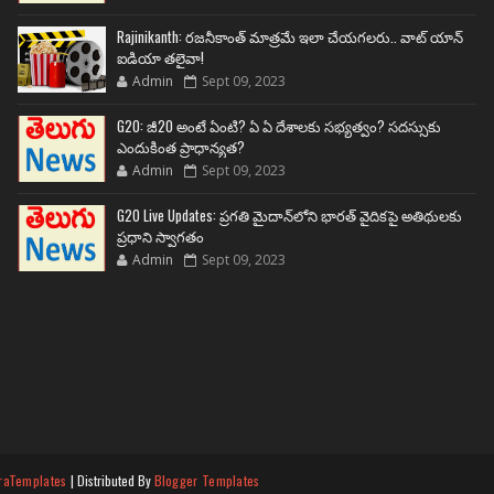
Rajinikanth: రజనీకాంత్ మాత్రమే ఇలా చేయగలరు.. వాట్ యాన్
ఐడియా తలైవా!
Admin
Sept 09, 2023
G20: జీ20 అంటే ఏంటి? ఏ ఏ దేశాలకు సభ్యత్వం? సదస్సుకు
ఎందుకింత ప్రాధాన్యత?
Admin
Sept 09, 2023
G20 Live Updates: ప్రగతి మైదాన్‌లోని భారత్ వైదికపై అతిథులకు
ప్రధాని స్వాగతం
Admin
Sept 09, 2023
raTemplates
| Distributed By
Blogger Templates