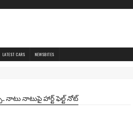
LATEST CARS
NEWSBITES
 నాటు నాటుపై హార్ట్ ఫెల్ట్ నోట్