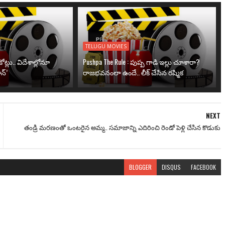
TELUGU MOVIES
ోట్లు.. విదేశాల్లోనూ
Pushpa The Rule : పుష్ప గాడి ఇల్లు చూశారా?
న్’
రాజభవనంలా ఉందే.. లీక్ చేసిన రష్మిక
NEXT
తండ్రి మరణంతో ఒంటరైన అమ్మ.. సమాజాన్ని ఎదిరించి రెండో పెళ్లి చేసిన కొడుకు
BLOGGER
DISQUS
FACEBOOK