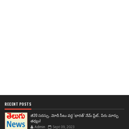
RECENT POSTS
జీ20 సదస్సు.. మోదీ సీటు వద్ద ‘భారత్’ నేమ్ ప్లేట్‌.. పేరు మార్పు
తథ్యం!
Admin
Sept 09, 2023