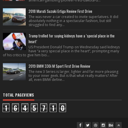
american-gambling-pioneer-fred-dakota-d...
2018 Maruti Suzuki Ertiga Review First Drive
The was never a car created to invite superlatives. It did
absolutely nothing in a spectacular fashion, but still
struggled to find any...
Trump trolled for saying kidneys have a ‘special place in the
heart’
US President Donald Trump on Wednesday said kidneys
have “a very special place in the heart”, prompting many
of his critics to give him bio...
2019 BMW 330i M Sport First Drive Review
The new 3 Series is larger, lighter and far more pleasing
to your inner geek. But is that what really matters? After
all, even BMW define...
TOTAL PAGEVIEWS
1
6
4
5
7
1
0