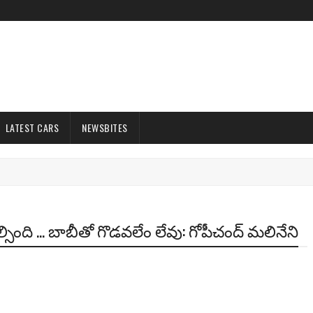
LATEST CARS
NEWSBITES
ల్సింది ... బాబీతో గొడ‌వ‌లేం లేవు: గోపీచంద్ మలినేని