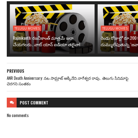
TELUGU MOVIES
TELUGU MOVIES
Rajinikanth: రజనీకాంత్ మాత్రమే ఇలా
రెండు రోజుల్లో రూ.200 క
చేయగలరు.. వాట్ యాన్ ఐడియా తలైవా!
దుమ్ములేపుతున్న ‘జవా
PREVIOUS
ANR Death Anniversary: నట సామ్రాట్ అక్కినేని నాగేశ్వర రావు.. తెలుగు సినిమాపై
చెరగని సంతకం
POST
COMMENT
No comments