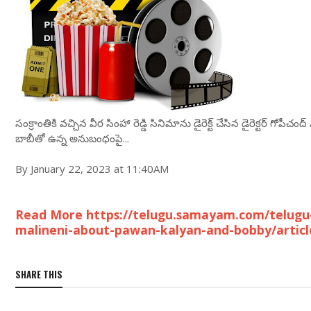
సంక్రాంతికి వ‌చ్చిన‌ వీర సింహా రెడ్డి సినిమాను డైరెక్ట్ చేసిన డైరెక్ట‌ర్ గోపీ
బాబీతో ఉన్న అనుబంధంపై...
By January 22, 2023 at 11:40AM
Read More https://telugu.samayam.com/telugu
malineni-about-pawan-kalyan-and-bobby/artic
SHARE THIS