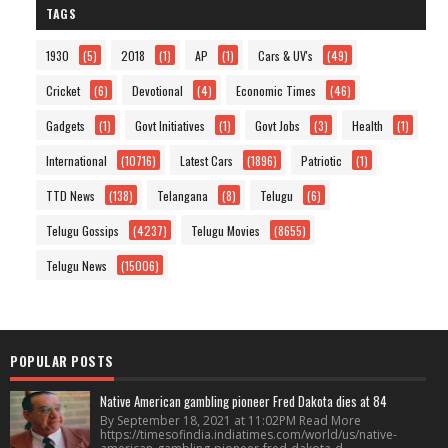
TAGS
1930
(5)
2018
(1)
AP
(1)
Cars & UV's
(49)
Cricket
(6)
Devotional
(4)
Economic Times
(46)
Gadgets
(1)
Govt Initiatives
(1)
Govt Jobs
(3)
Health
(1)
International
(10716)
Latest Cars
(1896)
Patriotic
(1)
TTD News
(138)
Telangana
(8)
Telugu
(6)
Telugu Gossips
(4237)
Telugu Movies
(8655)
Telugu News
(15006)
POPULAR POSTS
Native American gambling pioneer Fred Dakota dies at 84
By September 18, 2021 at 11:02PM Read More
https://timesofindia.indiatimes.com/world/us/native-