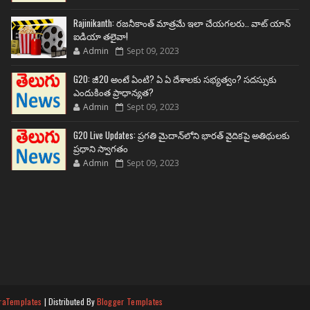
Rajinikanth: రజనీకాంత్ మాత్రమే ఇలా చేయగలరు.. వాట్ యాన్
ఐడియా తలైవా!
Admin
Sept 09, 2023
G20: జీ20 అంటే ఏంటి? ఏ ఏ దేశాలకు సభ్యత్వం? సదస్సుకు
ఎందుకింత ప్రాధాన్యత?
Admin
Sept 09, 2023
G20 Live Updates: ప్రగతి మైదాన్‌లోని భారత్ వైదికపై అతిథులకు
ప్రధాని స్వాగతం
Admin
Sept 09, 2023
raTemplates
| Distributed By
Blogger Templates