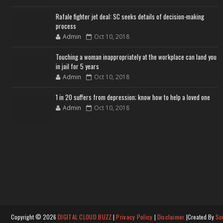
Rafale fighter jet deal: SC seeks details of decision-making
process
Admin
Oct 10, 2018
Touching a woman inappropriately at the workplace can land you
in jail for 5 years
Admin
Oct 10, 2018
1 in 20 suffers from depression; know how to help a loved one
Admin
Oct 10, 2018
Copyright ©
2026
DIGITAL CLOUD BUZZ
|
Privacy Policy
|
Disclaimer
|Created By
So