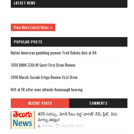
LATEST NEWS
View More Latest News
POPULAR POSTS
Native American gambling pioneer Fred Dakota dies at 84
2019 BMW 330i M Sport First Drive Review
2018 Maruti Suzuki Ertiga Review First Drive
Rift at FB after exec attends Kavanaugh hearing
RECENT POSTS
COMMENTS
జీ20 సదస్సు.. మోదీ సీటు వద్ద ‘భారత్’ నేమ్ ప్లేట్‌.. పేరు
మార్పు తథ్యం!
Admin
Sept 09, 2023