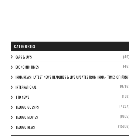
CATEGORIES
(49)
CARS & UV'S
(46)
ECONOMIC TIMES
(106)
INDIA NEWS | LATEST NEWS HEADLINES & LIVE UPDATES FROM INDIA - TIMES OF INDIA
(10716)
INTERNATIONAL
(138)
TTD NEWS
(4237)
TELUGU GOSSIPS
(8655)
TELUGU MOVIES
(15006)
TELUGU NEWS