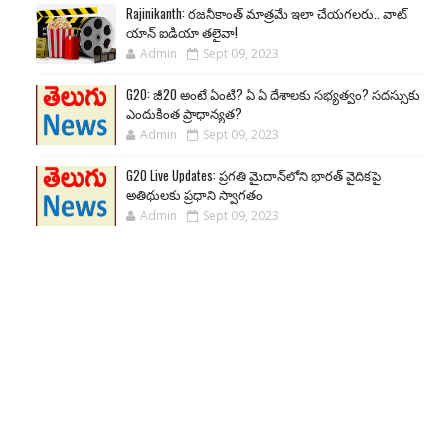
Rajinikanth: రజనీకాంత్ మాత్రమే ఇలా చేయగలరు.. వాట్
యాన్ ఐడియా తలైవా!
Admin
Sept 09, 2023
G20: జీ20 అంటే ఏంటి? ఏ ఏ దేశాలకు సభ్యత్వం? సదస్సుకు
ఎందుకింత ప్రాధాన్యత?
Admin
Sept 09, 2023
G20 Live Updates: ప్రగతి మైదాన్‌లోని భారత్ వైదికపై
అతిథులకు ప్రధాని స్వాగతం
Admin
Sept 09, 2023