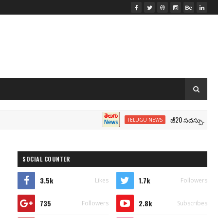
జీ20 సదస్సు.. మోదీ సీటు వద
TELUGU NEWS
SOCIAL COUNTER
3.5k
1.7k
Likes
Followers
735
2.8k
Followers
Subscribes