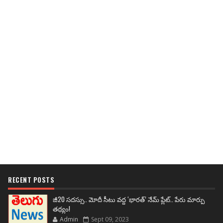
RECENT POSTS
జీ20 సదస్సు.. మోదీ సీటు వద్ద ‘భారత్’ నేమ్ ప్లేట్‌.. పేరు మార్పు
తథ్యం!
Admin
Sept 09, 2023