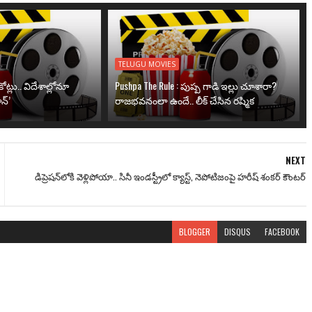
TELUGU MOVIES
ోట్లు.. విదేశాల్లోనూ
Pushpa The Rule : పుష్ప గాడి ఇల్లు చూశారా?
న్’
రాజభవనంలా ఉందే.. లీక్ చేసిన రష్మిక
NEXT
డిప్రెష‌న్‌లోకి వెళ్లిపోయా.. సినీ ఇండ‌స్ట్రీలో క్యాస్ట్‌, నెపోటిజంపై హ‌రీష్ శంక‌ర్ కౌంట‌ర్
BLOGGER
DISQUS
FACEBOOK