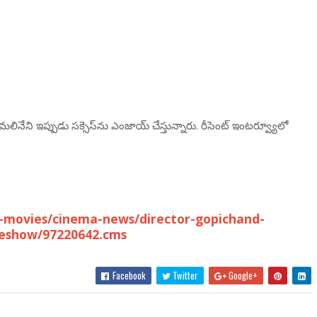
చంద్ మ‌లినేని ఇప్పుడు స‌క్సెస్‌ను ఎంజాయ్ చేస్తున్నారు. రీసెంట్ ఇంట‌ర్వ్యూలో
-movies/cinema-news/director-gopichand-
leshow/97220642.cms
Facebook
Twitter
Google+