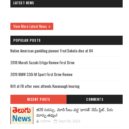
LATEST NEWS
View More Latest News
POPULAR POSTS
Native American gambling pioneer Fred Dakota dies at 84
2018 Maruti Suzuki Ertiga Review First Drive
2019 BMW 330i M Sport First Drive Review
Rift at FB after exec attends Kavanaugh hearing
RECENT POSTS
COMMENTS
జీ20 సదస్సు.. మోదీ సీటు వద్ద ‘భారత్’ నేమ్ ప్లేట్‌.. పేరు
మార్పు తథ్యం!
Admin
Sept 09, 2023