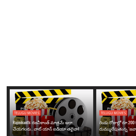
TELUGU MOVIES
TELUGU MOVIES
Rajinikanth: రజనీకాంత్ మాత్రమే ఇలా
రెండు రోజుల్లో రూ.200 క
చేయగలరు.. వాట్ యాన్ ఐడియా తలైవా!
దుమ్ములేపుతున్న ‘జవా