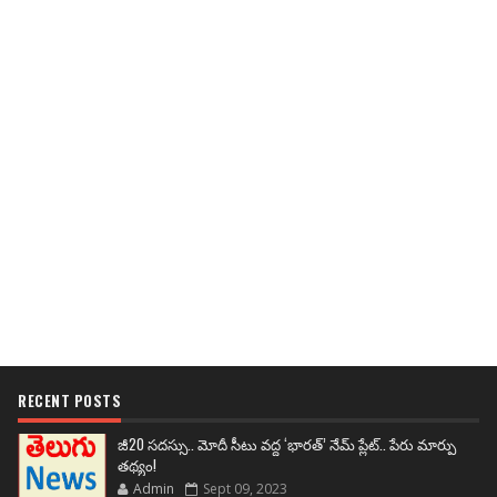
RECENT POSTS
జీ20 సదస్సు.. మోదీ సీటు వద్ద ‘భారత్’ నేమ్ ప్లేట్‌.. పేరు మార్పు
తథ్యం!
Admin
Sept 09, 2023