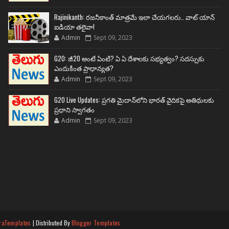
Rajinikanth: రజనీకాంత్ మాత్రమే ఇలా చేయగలరు.. వాట్ యాన్
ఐడియా తలైవా!
Admin
Sept 09, 2023
G20: జీ20 అంటే ఏంటి? ఏ ఏ దేశాలకు సభ్యత్వం? సదస్సుకు
ఎందుకింత ప్రాధాన్యత?
Admin
Sept 09, 2023
G20 Live Updates: ప్రగతి మైదాన్‌లోని భారత్ వైదికపై అతిథులకు
ప్రధాని స్వాగతం
Admin
Sept 09, 2023
raTemplates
| Distributed By
Blogger Templates