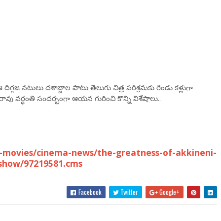
 ఈ దిగ్గజ నటులు దశాబ్దాల పాటు తెలుగు చిత్ర పరిశ్రమకు రెండు కళ్లుగా
ర రావు వర్ధంతి సందర్భంగా ఆయన గురించి కొన్ని విశేషాలు..
-movies/cinema-news/the-greatness-of-akkineni-
eshow/97219581.cms
Facebook
Twitter
Google+