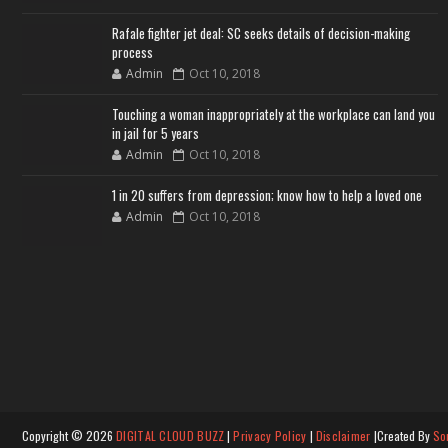
Rafale fighter jet deal: SC seeks details of decision-making
process
Admin
Oct 10, 2018
Touching a woman inappropriately at the workplace can land you
in jail for 5 years
Admin
Oct 10, 2018
1 in 20 suffers from depression; know how to help a loved one
Admin
Oct 10, 2018
Copyright ©
2026
DIGITAL CLOUD BUZZ
|
Privacy Policy
|
Disclaimer
|Created By
So