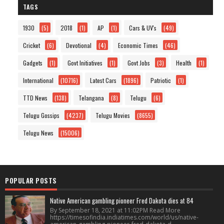
TAGS
1930
(5)
2018
(1)
AP
(1)
Cars & UV's
(49)
Cricket
(6)
Devotional
(4)
Economic Times
(46)
Gadgets
(1)
Govt Initiatives
(1)
Govt Jobs
(3)
Health
(1)
International
(10716)
Latest Cars
(1896)
Patriotic
(1)
TTD News
(138)
Telangana
(8)
Telugu
(6)
Telugu Gossips
(4237)
Telugu Movies
(8655)
Telugu News
(15006)
POPULAR POSTS
Native American gambling pioneer Fred Dakota dies at 84
By September 18, 2021 at 11:02PM Read More
https://timesofindia.indiatimes.com/world/us/native-