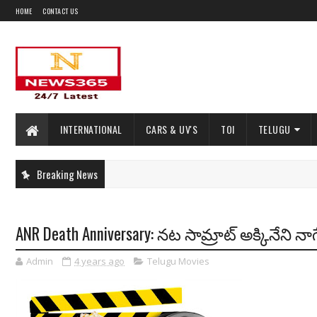
HOME
CONTACT US
INTERNATIONAL
CARS & UV'S
TOI
TELUGU
Breaking News
ANR Death Anniversary: నట సామ్రాట్ అక్కినేని న
Admin
4 years ago
Telugu Movies