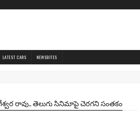
LATEST CARS
NEWSBITES
ాగేశ్వర రావు.. తెలుగు సినిమాపై చెరగని సంతకం