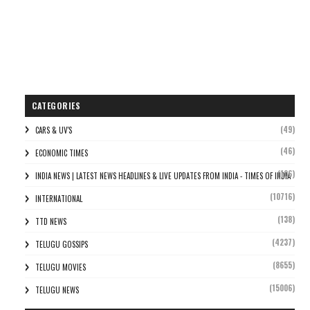
CATEGORIES
(49)
CARS & UV'S
(46)
ECONOMIC TIMES
(106)
INDIA NEWS | LATEST NEWS HEADLINES & LIVE UPDATES FROM INDIA - TIMES OF INDIA
(10716)
INTERNATIONAL
(138)
TTD NEWS
(4237)
TELUGU GOSSIPS
(8655)
TELUGU MOVIES
(15006)
TELUGU NEWS