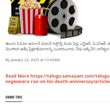
తెలుగు సినిమా అనగానే వెంటనే గుర్తొచ్చే రెండు పేర్లు ఎన్టీఆర్, ఏఎన్‌ఆర్.
వెలుగొంది అశేష ప్రేక్షకాభిమానాన్ని సంపాదించారు. నేడు అక్కినేని నాగేశ్వ
By January 22, 2023 at 10:45AM
Read More https://telugu.samayam.com/telugu
negeswara-rao-on-his-death-anniversay/articl
SHARE THIS