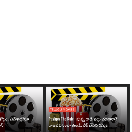
TELUGU MOVIES
ోట్లు.. విదేశాల్లోనూ
Pushpa The Rule : పుష్ప గాడి ఇల్లు చూశారా?
న్’
రాజభవనంలా ఉందే.. లీక్ చేసిన రష్మిక