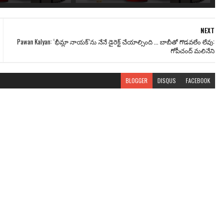
NEXT
Pawan Kalyan: ‘భీమ్లా నాయక్’ను నేనే డైరెక్ట్ చేయాల్సింది ... బాబీతో గొడ‌వ‌లేం లేవు:
గోపీచంద్ మలినేని
BLOGGER
DISQUS
FACEBOOK