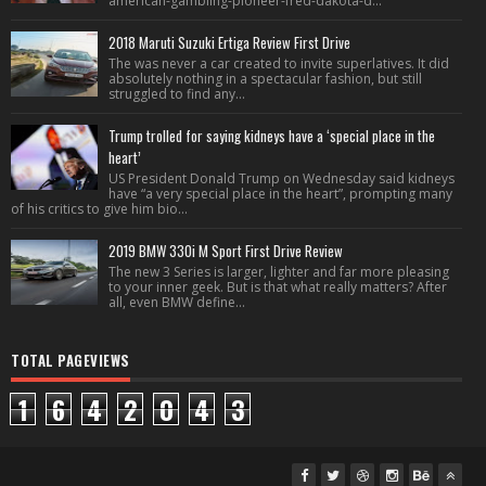
american-gambling-pioneer-fred-dakota-d...
2018 Maruti Suzuki Ertiga Review First Drive
The was never a car created to invite superlatives. It did
absolutely nothing in a spectacular fashion, but still
struggled to find any...
Trump trolled for saying kidneys have a ‘special place in the
heart’
US President Donald Trump on Wednesday said kidneys
have “a very special place in the heart”, prompting many
of his critics to give him bio...
2019 BMW 330i M Sport First Drive Review
The new 3 Series is larger, lighter and far more pleasing
to your inner geek. But is that what really matters? After
all, even BMW define...
TOTAL PAGEVIEWS
1
6
4
2
0
4
3