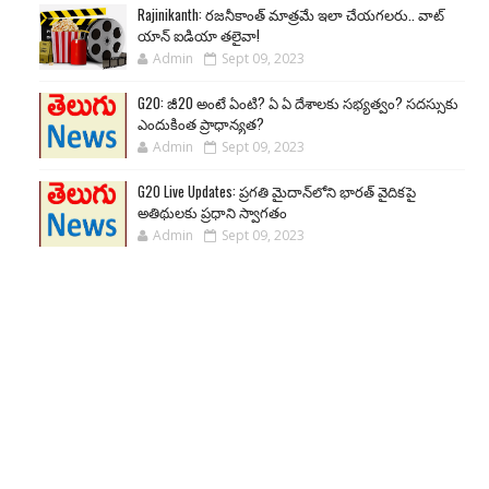
Rajinikanth: రజనీకాంత్ మాత్రమే ఇలా చేయగలరు.. వాట్
యాన్ ఐడియా తలైవా!
Admin
Sept 09, 2023
G20: జీ20 అంటే ఏంటి? ఏ ఏ దేశాలకు సభ్యత్వం? సదస్సుకు
ఎందుకింత ప్రాధాన్యత?
Admin
Sept 09, 2023
G20 Live Updates: ప్రగతి మైదాన్‌లోని భారత్ వైదికపై
అతిథులకు ప్రధాని స్వాగతం
Admin
Sept 09, 2023