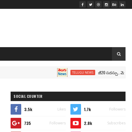
జీ20 సదస్సు.. మోదీ సీటు వద్ద 
TELUGU NEWS
SOCIAL COUNTER
3.5k
1.7k
Likes
Followers
735
2.8k
Followers
Subscribes