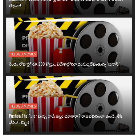
తలైవా!
TELUGU MOVIES
రెండు రోజుల్లో రూ.200 కోట్లు.. విదేశాల్లోనూ దుమ్ములేపుతున్న ‘జవాన్’
TELUGU MOVIES
Pushpa The Rule : పుష్ప గాడి ఇల్లు చూశారా? రాజభవనంలా ఉందే.. లీక్
చేసిన రష్మిక