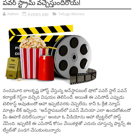
పవర్ స్ట్రామ్ వచ్చేస్తుందిరోయ్!
Admin
4 years ago
Telugu Movies
నందమూరి బాలకృష్ణ హోస్ట్ చేస్తున్న అన్‌స్టాపబుల్ షోలో పవర్ స్టార్ పవన్
కల్యాణ్ గెస్ట్‌గా వచ్చిన విషయం తెలిసిందే. అయితే ఈ ఎపిసోడ్ ఎప్పుడు
టెలికాస్ట్ అవుతుందో ఆహా ఇప్పటివరకు చెప్పలేదు. కానీ ఓ క్రేజీ న్యూస్
మాత్రం లీక్ ఇచ్చింది. "అన్‌స్టాపబుల్‌లో పవన్ మేనియా ఎలా ఉండబోతుందో
మీ ఊహకే వదిలేసున్నాం" అంటూ ఓ వీడియోను ఆహా ట్విట్టర్‌లో పోస్ట్
చేసింది. ఇప్పటికే ఈ ఎపిసోడ్ కోసం వేయికళ్లతో ఎదురు చూస్తున్న ఫ్యాన్స్ ఈ
ట్వీట్‌తో పండగ చేసుకుంటున్నారు.