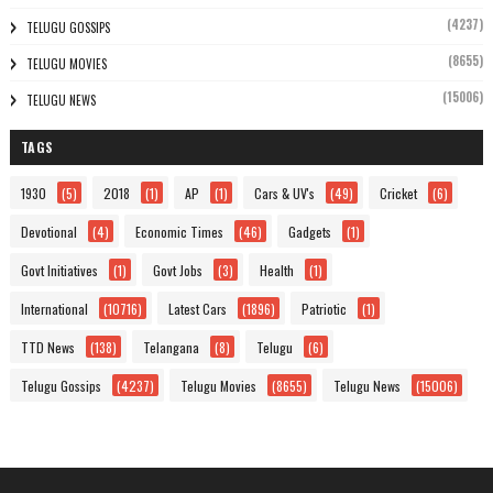
(4237)
TELUGU GOSSIPS
(8655)
TELUGU MOVIES
(15006)
TELUGU NEWS
TAGS
1930
(5)
2018
(1)
AP
(1)
Cars & UV's
(49)
Cricket
(6)
Devotional
(4)
Economic Times
(46)
Gadgets
(1)
Govt Initiatives
(1)
Govt Jobs
(3)
Health
(1)
International
(10716)
Latest Cars
(1896)
Patriotic
(1)
TTD News
(138)
Telangana
(8)
Telugu
(6)
Telugu Gossips
(4237)
Telugu Movies
(8655)
Telugu News
(15006)