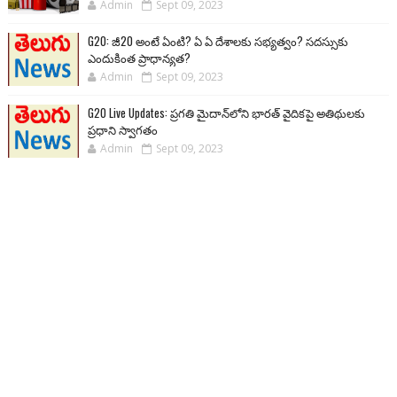
Admin
Sept 09, 2023
G20: జీ20 అంటే ఏంటి? ఏ ఏ దేశాలకు సభ్యత్వం? సదస్సుకు
ఎందుకింత ప్రాధాన్యత?
Admin
Sept 09, 2023
G20 Live Updates: ప్రగతి మైదాన్‌లోని భారత్ వైదికపై అతిథులకు
ప్రధాని స్వాగతం
Admin
Sept 09, 2023