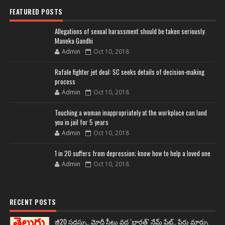
FEATURED POSTS
Allegations of sexual harassment should be taken seriously:
Maneka Gandhi
Admin
Oct 10, 2018
Rafale fighter jet deal: SC seeks details of decision-making
process
Admin
Oct 10, 2018
Touching a woman inappropriately at the workplace can land
you in jail for 5 years
Admin
Oct 10, 2018
1 in 20 suffers from depression; know how to help a loved one
Admin
Oct 10, 2018
RECENT POSTS
జీ20 సదస్సు.. మోదీ సీటు వద్ద ‘భారత్’ నేమ్ ప్లేట్‌.. పేరు మార్పు