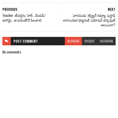
PREVIOUS
NEXT
Teacher: టీచర్లను 'సార్‌.. మేడమ్‌'
'వారసుడు' ట్విట్టర్ రివ్యూ: ఫస్టాఫ్
అనొద్దు.. ఆ పదంతోనే పిలవాలి
బాగుందట! ఫ్యామిలీ ఎమోషన్ వర్కవుట్
అయిందా?
POST
COMMENT
BLOGGER
DISQUS
FACEBOOK
No comments