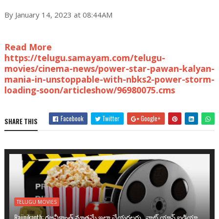
By January 14, 2023 at 08:44AM
Read More
https://telugu.samayam.com/telugu-
movies/cinema-news/power-star-pawan-kalyan-
mania-in-unstoppable-with-nbks2-power-storm-
loading-soon/articleshow/96980075.cms
Facebook
Twitter
Google+
SHARE THIS
TELUGU MOVIES
Rajinikanth: రజనీకాంత్ మాత్రమే ఇలా చేయగలరు.. వాట్ యాన్ ఐడియా