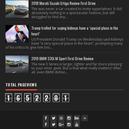
2018 Maruti Suzuki Ertiga Review First Drive
The was never a car created to invite superlatives. It did
absolutely nothing in a spectacular fashion, but still
struggled to find any...
Trump trolled for saying kidneys have a ‘special place in the
heart’
US President Donald Trump on Wednesday said kidneys
have “a very special place in the heart”, prompting many
of his critics to give him bio...
2019 BMW 330i M Sport First Drive Review
The new 3 Series is larger, lighter and far more pleasing
to your inner geek. But is that what really matters? After
all, even BMW define...
TOTAL PAGEVIEWS
1
6
5
2
2
8
1