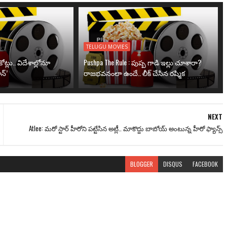
TELUGU MOVIES
ోట్లు.. విదేశాల్లోనూ
Pushpa The Rule : పుష్ప గాడి ఇల్లు చూశారా?
న్’
రాజభవనంలా ఉందే.. లీక్ చేసిన రష్మిక
NEXT
Atlee: మ‌రో స్టార్ హీరోని ప‌ట్టేసిన అట్లీ.. మాకొద్దు బాబోయ్ అంటున్న హీరో ఫ్యాన్స్‌
BLOGGER
DISQUS
FACEBOOK