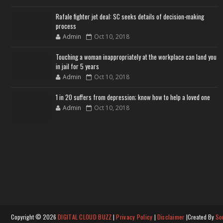
Rafale fighter jet deal: SC seeks details of decision-making
process
Admin
Oct 10, 2018
Touching a woman inappropriately at the workplace can land you
in jail for 5 years
Admin
Oct 10, 2018
1 in 20 suffers from depression; know how to help a loved one
Admin
Oct 10, 2018
Copyright ©
2026
DIGITAL CLOUD BUZZ
|
Privacy Policy
|
Disclaimer
|Created By
So