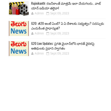
Rajinikanth: రజనీకాంత్ మాత్రమే ఇలా చేయగలరు.. వాట్
యాన్ ఐడియా తలైవా!
Admin
Sept 09, 2023
G20: జీ20 అంటే ఏంటి? ఏ ఏ దేశాలకు సభ్యత్వం? సదస్సుకు
ఎందుకింత ప్రాధాన్యత?
Admin
Sept 09, 2023
G20 Live Updates: ప్రగతి మైదాన్‌లోని భారత్ వైదికపై
అతిథులకు ప్రధాని స్వాగతం
Admin
Sept 09, 2023