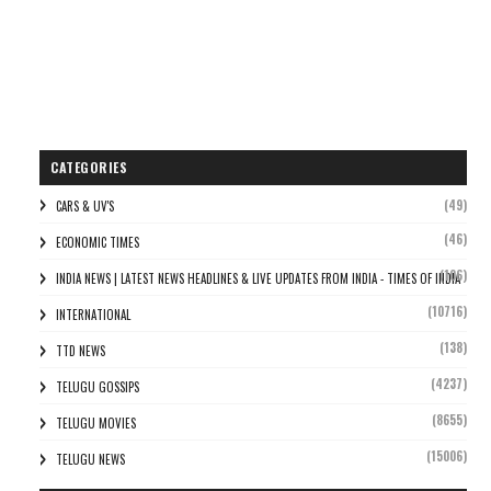
CATEGORIES
(49)
CARS & UV'S
(46)
ECONOMIC TIMES
(106)
INDIA NEWS | LATEST NEWS HEADLINES & LIVE UPDATES FROM INDIA - TIMES OF INDIA
(10716)
INTERNATIONAL
(138)
TTD NEWS
(4237)
TELUGU GOSSIPS
(8655)
TELUGU MOVIES
(15006)
TELUGU NEWS