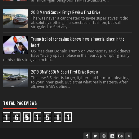
american-gambling-pioneer-fred-dakota-d...
2018 Maruti Suzuki Ertiga Review First Drive
The was never a car created to invite superlatives. It did
absolutely nothing in a spectacular fashion, but still
struggled to find any...
Trump trolled for saying kidneys have a ‘special place in the
heart’
US President Donald Trump on Wednesday said kidneys
have “a very special place in the heart”, prompting many
of his critics to give him bio...
2019 BMW 330i M Sport First Drive Review
The new 3 Series is larger, lighter and far more pleasing
to your inner geek. But is that what really matters? After
all, even BMW define...
TOTAL PAGEVIEWS
1
6
5
1
5
1
1