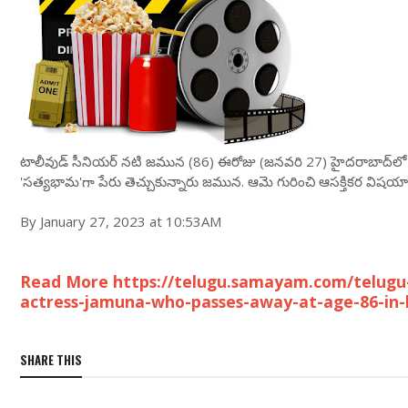
టాలీవుడ్ సీనియర్ నటి జమున (86) ఈరోజు (జనవరి 27) హైదరాబాద్‌లో తుద
'సత్యభామ'గా పేరు తెచ్చుకున్నారు జమున. ఆమె గురించి ఆసక్తికర విషయ
By January 27, 2023 at 10:53AM
Read More https://telugu.samayam.com/telugu-
actress-jamuna-who-passes-away-at-age-86-in-
SHARE THIS