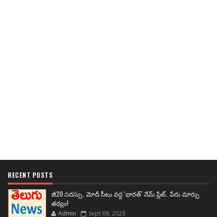
RECENT POSTS
జీ20 సదస్సు.. మోదీ సీటు వద్ద ‘భారత్’ నేమ్ ప్లేట్‌.. పేరు మార్పు
తథ్యం!
Admin
Sept 09, 2023