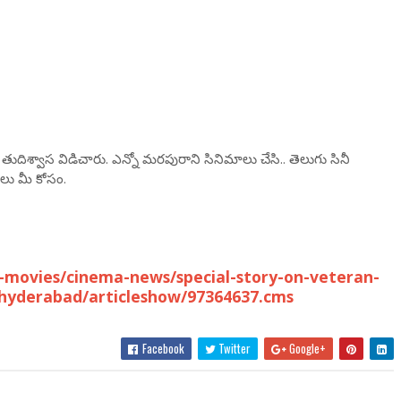
ిశ్వాస విడిచారు. ఎన్నో మరపురాని సినిమాలు చేసి.. తెలుగు సినీ
ాలు మీ కోసం.
movies/cinema-news/special-story-on-veteran-
hyderabad/articleshow/97364637.cms
Facebook
Twitter
Google+