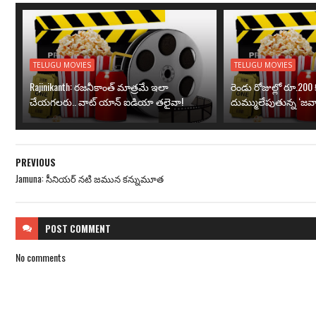
TELUGU MOVIES
TELUGU MOVIES
Rajinikanth: రజనీకాంత్ మాత్రమే ఇలా
రెండు రోజుల్లో రూ.200 క
చేయగలరు.. వాట్ యాన్ ఐడియా తలైవా!
దుమ్ములేపుతున్న ‘జవా
PREVIOUS
Jamuna: సీనియర్ నటి జమున కన్నుమూత
POST
COMMENT
No comments