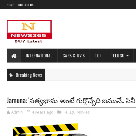
HOME
CONTACT US
INTERNATIONAL
CARS & UV'S
TOI
TELUGU
Breaking News
Jamuna: 'సత్యభామ' అంటే గుర్తొచ్చేది జమునే.. సిన
Admin
4 years ago
Telugu Movies