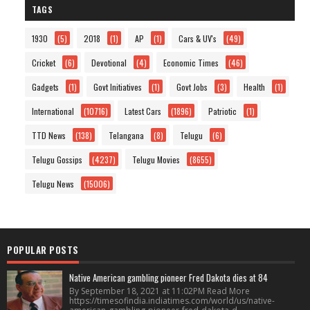
TAGS
1930
(5)
2018
(1)
AP
(1)
Cars & UV's
(49)
Cricket
(6)
Devotional
(4)
Economic Times
(46)
Gadgets
(1)
Govt Initiatives
(1)
Govt Jobs
(3)
Health
(1)
International
(10716)
Latest Cars
(1896)
Patriotic
(1)
TTD News
(138)
Telangana
(8)
Telugu
(6)
Telugu Gossips
(4237)
Telugu Movies
(8655)
Telugu News
(15006)
POPULAR POSTS
Native American gambling pioneer Fred Dakota dies at 84
By September 18, 2021 at 11:02PM Read More
https://timesofindia.indiatimes.com/world/us/native-