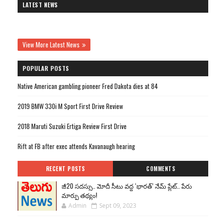
LATEST NEWS
View More Latest News
POPULAR POSTS
Native American gambling pioneer Fred Dakota dies at 84
2019 BMW 330i M Sport First Drive Review
2018 Maruti Suzuki Ertiga Review First Drive
Rift at FB after exec attends Kavanaugh hearing
RECENT POSTS
COMMENTS
జీ20 సదస్సు.. మోదీ సీటు వద్ద ‘భారత్’ నేమ్ ప్లేట్‌.. పేరు
మార్పు తథ్యం!
Admin
Sept 09, 2023