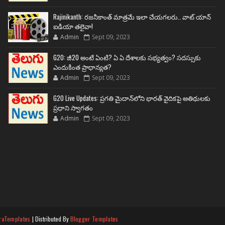
Rajinikanth: రజనీకాంత్ మాత్రమే ఇలా చేయగలరు.. వాట్ యాన్
ఐడియా తలైవా!
Admin
Sept 09, 2023
G20: జీ20 అంటే ఏంటి? ఏ ఏ దేశాలకు సభ్యత్వం? సదస్సుకు
ఎందుకింత ప్రాధాన్యత?
Admin
Sept 09, 2023
G20 Live Updates: ప్రగతి మైదాన్‌లోని భారత్ వైదికపై అతిథులకు
ప్రధాని స్వాగతం
Admin
Sept 09, 2023
raTemplates
| Distributed By
Blogger Templates