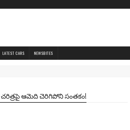
LATEST CARS
NEWSBITES
ీ చరిత్రపై ఆమెది చెరిగిపోని సంతకం!