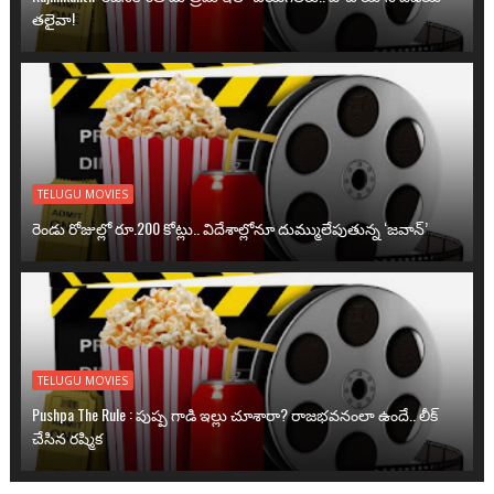
తలైవా!
TELUGU MOVIES
రెండు రోజుల్లో రూ.200 కోట్లు.. విదేశాల్లోనూ దుమ్ములేపుతున్న ‘జవాన్’
TELUGU MOVIES
Pushpa The Rule : పుష్ప గాడి ఇల్లు చూశారా? రాజభవనంలా ఉందే.. లీక్
చేసిన రష్మిక