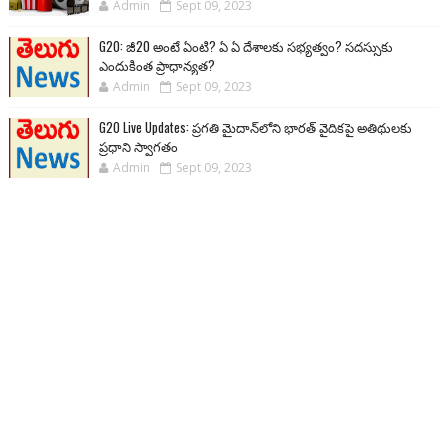
Admin
Sept 09, 2023
G20: జీ20 అంటే ఏంటి? ఏ ఏ దేశాలకు సభ్యత్వం? సదస్సుకు
ఎందుకింత ప్రాధాన్యత?
Admin
Sept 09, 2023
G20 Live Updates: ప్రగతి మైదాన్‌లోని భారత్ వైదికపై అతిథులకు
ప్రధాని స్వాగతం
Admin
Sept 09, 2023