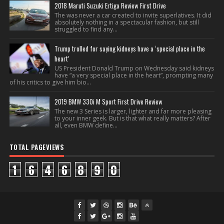
2018 Maruti Suzuki Ertiga Review First Drive
The was never a car created to invite superlatives. It did
absolutely nothing in a spectacular fashion, but still
struggled to find any...
Trump trolled for saying kidneys have a ‘special place in the
heart’
US President Donald Trump on Wednesday said kidneys
have “a very special place in the heart”, prompting many
of his critics to give him bio...
2019 BMW 330i M Sport First Drive Review
The new 3 Series is larger, lighter and far more pleasing
to your inner geek. But is that what really matters? After
all, even BMW define...
TOTAL PAGEVIEWS
1
6
4
6
8
9
0