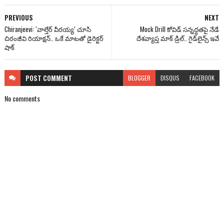
PREVIOUS
NEXT
Chiranjeevi: ‘వాల్తేర్ వీరయ్య’ చూసి
Mock Drill కోవిడ్ సన్నద్ధతపై నేడే
చిరంజీవి రియాక్షన్.. ఒకే మాటతో డైరెక్టర్‌
దేశవ్యాప్త మాక్ డ్రిల్.. గైడ్‌లైన్స్ ఇవే
షాక్
POST
COMMENT
BLOGGER
DISQUS
FACEBOOK
No comments