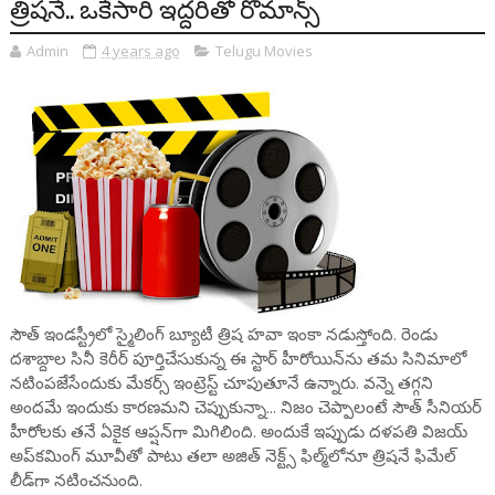
త్రిషనే.. ఒకేసారి ఇద్దరితో రొమాన్స్
Admin
4 years ago
Telugu Movies
సౌత్ ఇండస్ట్రీలో స్మైలింగ్ బ్యూటీ త్రిష హవా ఇంకా నడుస్తోంది. రెండు
దశాబ్దాల సినీ కెరీర్ పూర్తిచేసుకున్న ఈ స్టార్ హీరోయిన్‌ను తమ సినిమాలో
నటింపజేసేందుకు మేకర్స్ ఇంట్రెస్ట్ చూపుతూనే ఉన్నారు. వన్నె తగ్గని
అందమే ఇందుకు కారణమని చెప్పుకున్నా... నిజం చెప్పాలంటే సౌత్ సీనియర్
హీరోలకు తనే ఏకైక ఆప్షన్‌గా మిగిలింది. అందుకే ఇప్పుడు దళపతి విజయ్
అప్‌కమింగ్ మూవీతో పాటు తలా అజిత్ నెక్ట్స్ ఫిల్మ్‌లోనూ త్రిషనే ఫిమేల్
లీడ్‌గా నటించనుంది.