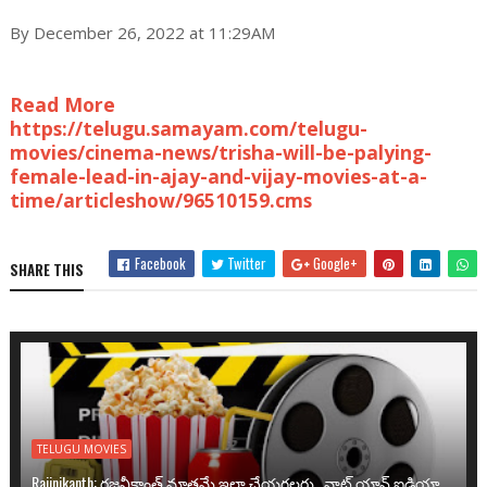
By December 26, 2022 at 11:29AM
Read More
https://telugu.samayam.com/telugu-
movies/cinema-news/trisha-will-be-palying-
female-lead-in-ajay-and-vijay-movies-at-a-
time/articleshow/96510159.cms
Facebook
Twitter
Google+
SHARE THIS
TELUGU MOVIES
Rajinikanth: రజనీకాంత్ మాత్రమే ఇలా చేయగలరు.. వాట్ యాన్ ఐడియా