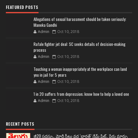
FEATURED POSTS
Allegations of sexual harassment should be taken seriously:
Maneka Gandhi
Admin
Oct 10, 2018
Rafale fighter jet deal: SC seeks details of decision-making
process
Admin
Oct 10, 2018
Touching a woman inappropriately at the workplace can land
you in jail for 5 years
Admin
Oct 10, 2018
1 in 20 suffers from depression; know how to help a loved one
Admin
Oct 10, 2018
RECENT POSTS
జీ20 సదస్సు.. మోదీ సీటు వద్ద ‘భారత్’ నేమ్ ప్లేట్‌.. పేరు మార్పు