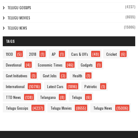
(4237)
TELUGU GOSSIPS
(8655)
TELUGU MOVIES
(15006)
TELUGU NEWS
TAGS
1930
(5)
2018
(1)
AP
(1)
Cars & UV's
(49)
Cricket
(6)
Devotional
(4)
Economic Times
(46)
Gadgets
(1)
Govt Initiatives
(1)
Govt Jobs
(3)
Health
(1)
International
(10716)
Latest Cars
(1896)
Patriotic
(1)
TTD News
(138)
Telangana
(8)
Telugu
(6)
Telugu Gossips
(4237)
Telugu Movies
(8655)
Telugu News
(15006)