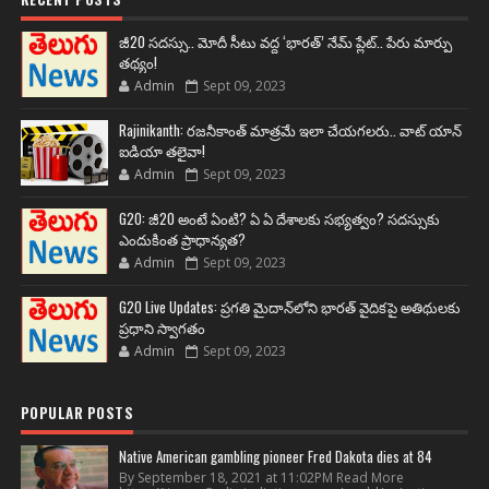
జీ20 సదస్సు.. మోదీ సీటు వద్ద ‘భారత్’ నేమ్ ప్లేట్‌.. పేరు మార్పు
తథ్యం!
Admin
Sept 09, 2023
Rajinikanth: రజనీకాంత్ మాత్రమే ఇలా చేయగలరు.. వాట్ యాన్
ఐడియా తలైవా!
Admin
Sept 09, 2023
G20: జీ20 అంటే ఏంటి? ఏ ఏ దేశాలకు సభ్యత్వం? సదస్సుకు
ఎందుకింత ప్రాధాన్యత?
Admin
Sept 09, 2023
G20 Live Updates: ప్రగతి మైదాన్‌లోని భారత్ వైదికపై అతిథులకు
ప్రధాని స్వాగతం
Admin
Sept 09, 2023
POPULAR POSTS
Native American gambling pioneer Fred Dakota dies at 84
By September 18, 2021 at 11:02PM Read More