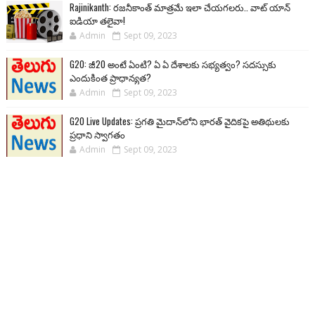
Rajinikanth: రజనీకాంత్ మాత్రమే ఇలా చేయగలరు.. వాట్ యాన్
ఐడియా తలైవా!
Admin
Sept 09, 2023
G20: జీ20 అంటే ఏంటి? ఏ ఏ దేశాలకు సభ్యత్వం? సదస్సుకు
ఎందుకింత ప్రాధాన్యత?
Admin
Sept 09, 2023
G20 Live Updates: ప్రగతి మైదాన్‌లోని భారత్ వైదికపై అతిథులకు
ప్రధాని స్వాగతం
Admin
Sept 09, 2023