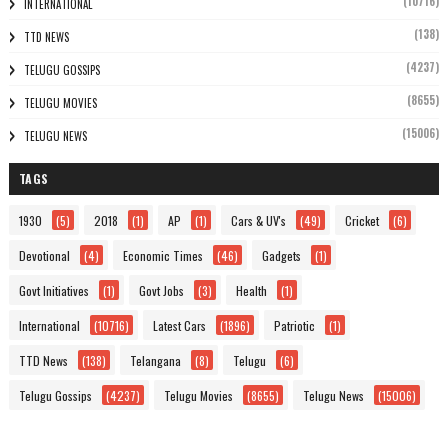
(10716)
INTERNATIONAL
(138)
TTD NEWS
(4237)
TELUGU GOSSIPS
(8655)
TELUGU MOVIES
(15006)
TELUGU NEWS
TAGS
1930
(5)
2018
(1)
AP
(1)
Cars & UV's
(49)
Cricket
(6)
Devotional
(4)
Economic Times
(46)
Gadgets
(1)
Govt Initiatives
(1)
Govt Jobs
(3)
Health
(1)
International
(10716)
Latest Cars
(1896)
Patriotic
(1)
TTD News
(138)
Telangana
(8)
Telugu
(6)
Telugu Gossips
(4237)
Telugu Movies
(8655)
Telugu News
(15006)