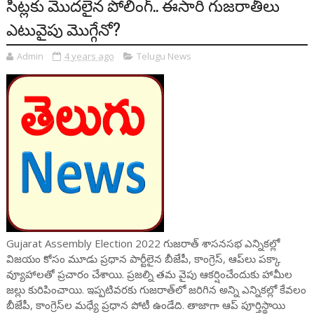
సీట్లకు మొదలైన పోలింగ్.. ఈసారి గుజరాతీలు
ఎటువైపు మొగ్గేనో?
Admin
4 years ago
Telugu News
Gujarat Assembly Election 2022 గుజరాత్‌ శాసనసభ ఎన్నికల్లో
విజయం కోసం మూడు ప్రధాన పార్టీలైన బీజేపీ, కాంగ్రెస్, ఆప్‌లు పక్కా
వ్యూహాలతో ప్రచారం చేశాయి. ప్రజల్ని తమ వైపు ఆకర్షించేందుకు హామీల
జల్లు కురిపించాయి. ఇప్పటివరకు గుజరాత్‌లో జరిగిన అన్ని ఎన్నికల్లో కేవలం
బీజేపీ, కాంగ్రెస్‌ల మధ్యే ప్రధాన పోటీ ఉండేది. తాజాగా ఆప్‌ పూర్తిస్థాయి