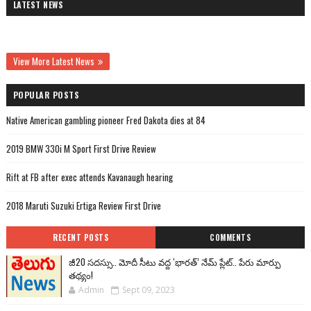
LATEST NEWS
View More Latest News
POPULAR POSTS
Native American gambling pioneer Fred Dakota dies at 84
2019 BMW 330i M Sport First Drive Review
Rift at FB after exec attends Kavanaugh hearing
2018 Maruti Suzuki Ertiga Review First Drive
RECENT POSTS
COMMENTS
జీ20 సదస్సు.. మోదీ సీటు వద్ద ‘భారత్’ నేమ్ ప్లేట్‌.. పేరు మార్పు
తథ్యం!
Admin
Sept 09, 2023