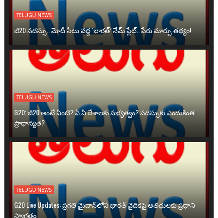
TELUGU NEWS
జీ20 సదస్సు.. మోదీ సీటు వద్ద ‘భారత్’ నేమ్ ప్లేట్‌.. పేరు మార్పు తథ్యం!
TELUGU NEWS
G20: జీ20 అంటే ఏంటి? ఏ ఏ దేశాలకు సభ్యత్వం? సదస్సుకు ఎందుకింత
ప్రాధాన్యత?
TELUGU NEWS
G20 Live Updates: ప్రగతి మైదాన్‌లోని భారత్ వైదికపై అతిథులకు ప్రధాని
స్వాగతం