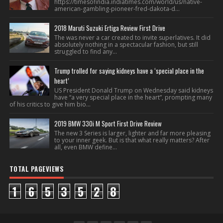
https://timesofindia.indiatimes.com/world/us/native-
american-gambling-pioneer-fred-dakota-d...
2018 Maruti Suzuki Ertiga Review First Drive
The was never a car created to invite superlatives. It did
absolutely nothing in a spectacular fashion, but still
struggled to find any...
Trump trolled for saying kidneys have a ‘special place in the
heart’
US President Donald Trump on Wednesday said kidneys
have “a very special place in the heart”, prompting many
of his critics to give him bio...
2019 BMW 330i M Sport First Drive Review
The new 3 Series is larger, lighter and far more pleasing
to your inner geek. But is that what really matters? After
all, even BMW define...
TOTAL PAGEVIEWS
1
6
5
3
5
2
8