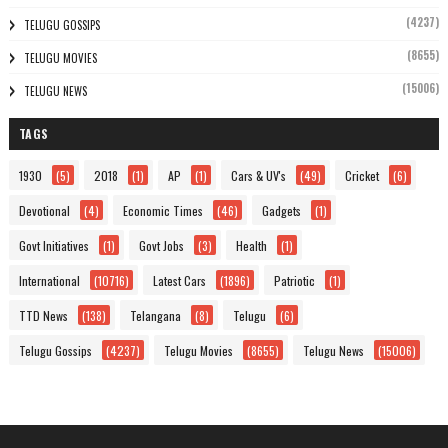
(4237)
TELUGU GOSSIPS
(8655)
TELUGU MOVIES
(15006)
TELUGU NEWS
TAGS
1930
(5)
2018
(1)
AP
(1)
Cars & UV's
(49)
Cricket
(6)
Devotional
(4)
Economic Times
(46)
Gadgets
(1)
Govt Initiatives
(1)
Govt Jobs
(3)
Health
(1)
International
(10716)
Latest Cars
(1896)
Patriotic
(1)
TTD News
(138)
Telangana
(8)
Telugu
(6)
Telugu Gossips
(4237)
Telugu Movies
(8655)
Telugu News
(15006)