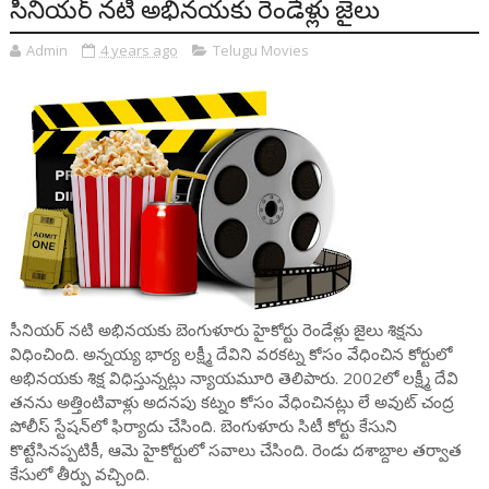
సీనియ‌ర్ న‌టి అభిన‌య‌కు రెండేళ్లు జైలు
Admin
4 years ago
Telugu Movies
సీనియర్ నటి అభినయకు బెంగుళూరు హైకోర్టు రెండేళ్లు జైలు శిక్షను
విధించింది. అన్నయ్య భార్య లక్ష్మీ దేవిని వరకట్న కోసం వేధించిన కోర్టులో
అభినయకు శిక్ష విధిస్తున్నట్లు న్యాయమూరి తెలిపారు. 2002లో లక్ష్మీ దేవి
తనను అత్తింటివాళ్లు అదనపు కట్నం కోసం వేధించినట్లు లే అవుట్ చంద్ర
పోలీస్ స్టేషన్‌లో ఫిర్యాదు చేసింది. బెంగుళూరు సిటీ కోర్టు కేసుని
కొట్టేసినప్పటికీ, ఆమె హైకోర్టులో సవాలు చేసింది. రెండు దశాబ్దాల తర్వాత
కేసులో తీర్పు వచ్చింది.