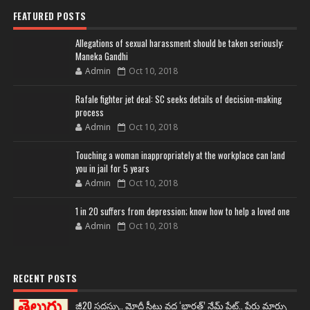
FEATURED POSTS
Allegations of sexual harassment should be taken seriously:
Maneka Gandhi
Admin
Oct 10, 2018
Rafale fighter jet deal: SC seeks details of decision-making
process
Admin
Oct 10, 2018
Touching a woman inappropriately at the workplace can land
you in jail for 5 years
Admin
Oct 10, 2018
1 in 20 suffers from depression; know how to help a loved one
Admin
Oct 10, 2018
RECENT POSTS
జీ20 సదస్సు.. మోదీ సీటు వద్ద ‘భారత్’ నేమ్ ప్లేట్‌.. పేరు మార్పు