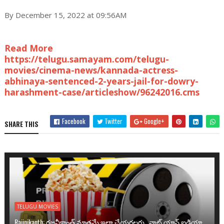
By December 15, 2022 at 09:56AM
Read More
https://telugu.samayam.com/telugu-
movies/cinema-news/kannada-actress-
abhinaya-sentenced-2-years-jail-for-dowry-
harashment-case/articleshow/96242016.cms
Facebook
Twitter
Google+
SHARE THIS
TELUGU MOVIES
Rajinikanth: రజనీకాంత్ మాత్రమే ఇలా చేయగలరు.. వాట్ యాన్ ఐడియా