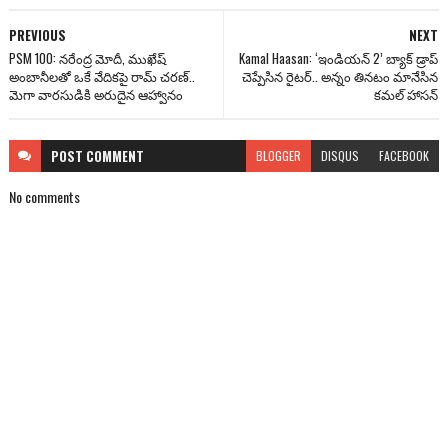
PREVIOUS
NEXT
PSM 100: న‌రేంద్ర మోదీ, ముఖేష్
Kamal Haasan: ‘ఇండియ‌న్ 2’ బ్యాక్ డ్రాప్
అంబానీల‌తో ఒకే వేదిక‌పై రామ్ చ‌ర‌ణ్‌..
చెప్పేసిన రైటర్.. అన్నం తినటం మానేసిన
మెగా వార‌సుడికి అరుదైన ఆహ్వానం
కమల్ హాసన్
POST
COMMENT
BLOGGER
DISQUS
FACEBOOK
No comments