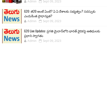
Admin
Sept 09, 2023
G20: జీ20 అంటే ఏంటి? ఏ ఏ దేశాలకు సభ్యత్వం? సదస్సుకు
ఎందుకింత ప్రాధాన్యత?
Admin
Sept 09, 2023
G20 Live Updates: ప్రగతి మైదాన్‌లోని భారత్ వైదికపై అతిథులకు
ప్రధాని స్వాగతం
Admin
Sept 09, 2023