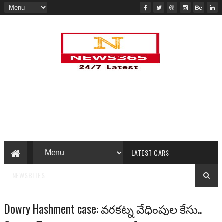
LATEST CARS
NEWSBITES
Dowry Hashment case: వ‌ర‌క‌ట్న వేధింపుల కేసు..