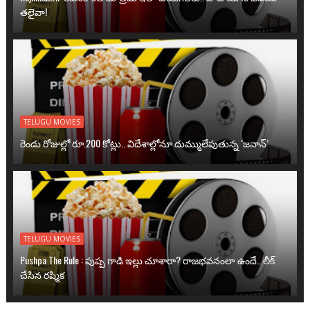
తలైవా!
TELUGU MOVIES
రెండు రోజుల్లో రూ.200 కోట్లు.. విదేశాల్లోనూ దుమ్ములేపుతున్న ‘జవాన్’
TELUGU MOVIES
Pushpa The Rule : పుష్ప గాడి ఇల్లు చూశారా? రాజభవనంలా ఉందే.. లీక్
చేసిన రష్మిక