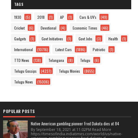
TAGS
1930
(5)
2018
(1)
AP
(1)
Cars & UV's
(49)
Cricket
(6)
Devotional
(4)
Economic Times
(46)
Gadgets
(1)
Govt Initiatives
(1)
Govt Jobs
(3)
Health
(1)
International
(10716)
Latest Cars
(1896)
Patriotic
(1)
TTD News
(138)
Telangana
(8)
Telugu
(6)
Telugu Gossips
(4237)
Telugu Movies
(8655)
Telugu News
(15006)
POPULAR POSTS
Native American gambling pioneer Fred Dakota dies at 84
By September 18, 2021 at 11:02PM Read More
https://timesofindia.indiatimes.com/world/us/native-