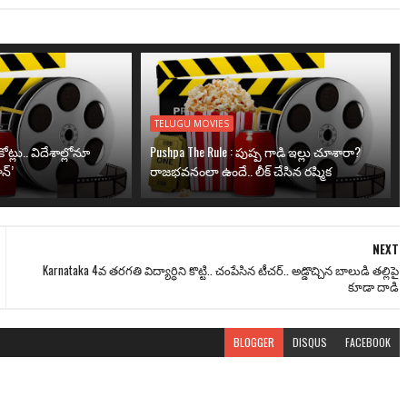
TELUGU MOVIES
ోట్లు.. విదేశాల్లోనూ
Pushpa The Rule : పుష్ప గాడి ఇల్లు చూశారా?
న్’
రాజభవనంలా ఉందే.. లీక్ చేసిన రష్మిక
NEXT
Karnataka 4వ తరగతి విద్యార్ధిని కొట్టి.. చంపేసిన టీచర్.. అడ్డొచ్చిన బాలుడి తల్లిపై
కూడా దాడి
BLOGGER
DISQUS
FACEBOOK