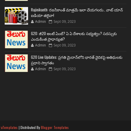
Rajinikanth: రజనీకాంత్ మాత్రమే ఇలా చేయగలరు.. వాట్ యాన్
ఐడియా తలైవా!
Admin
Sept 09, 2023
G20: జీ20 అంటే ఏంటి? ఏ ఏ దేశాలకు సభ్యత్వం? సదస్సుకు
ఎందుకింత ప్రాధాన్యత?
Admin
Sept 09, 2023
G20 Live Updates: ప్రగతి మైదాన్‌లోని భారత్ వైదికపై అతిథులకు
ప్రధాని స్వాగతం
Admin
Sept 09, 2023
raTemplates
| Distributed By
Blogger Templates