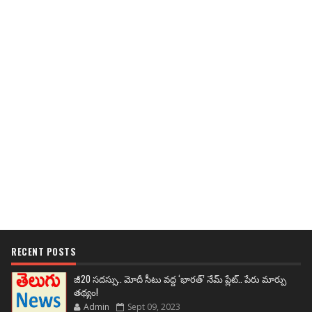
RECENT POSTS
జీ20 సదస్సు.. మోదీ సీటు వద్ద ‘భారత్’ నేమ్ ప్లేట్‌.. పేరు మార్పు
తథ్యం!
Admin
Sept 09, 2023