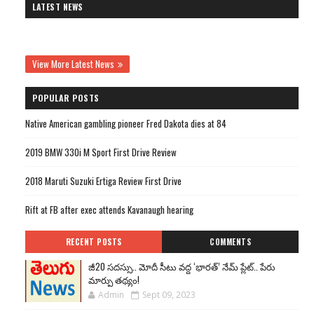
LATEST NEWS
View More Latest News
POPULAR POSTS
Native American gambling pioneer Fred Dakota dies at 84
2019 BMW 330i M Sport First Drive Review
2018 Maruti Suzuki Ertiga Review First Drive
Rift at FB after exec attends Kavanaugh hearing
RECENT POSTS
COMMENTS
జీ20 సదస్సు.. మోదీ సీటు వద్ద ‘భారత్’ నేమ్ ప్లేట్‌.. పేరు
మార్పు తథ్యం!
Admin
Sept 09, 2023