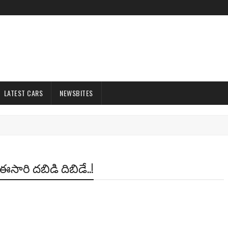
LATEST CARS
NEWSBITES
ఈసారి దబిడి దిబిడే..!