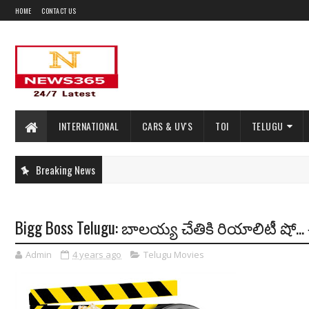
HOME
CONTACT US
INTERNATIONAL
CARS & UV'S
TOI
TELUGU
Breaking News
Bigg Boss Telugu: బాలయ్య చేతికి రియాలిటీ షో... 
Admin
4 years ago
Telugu Movies