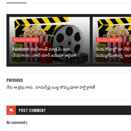
TELUGU MOVIES
TELUGU MOVIES
Rajinikanth: రజనీకాంత్ మాత్రమే ఇలా
రెండు రోజుల్లో రూ.200 క
చేయగలరు.. వాట్ యాన్ ఐడియా తలైవా!
దుమ్ములేపుతున్న ‘జవా
PREVIOUS
నేను ఆ టైపు కాదు.. రూమర్స్‌పై బుట్ట బొమ్మ పూజా హెగ్డే క్లారిటీ
POST
COMMENT
No comments