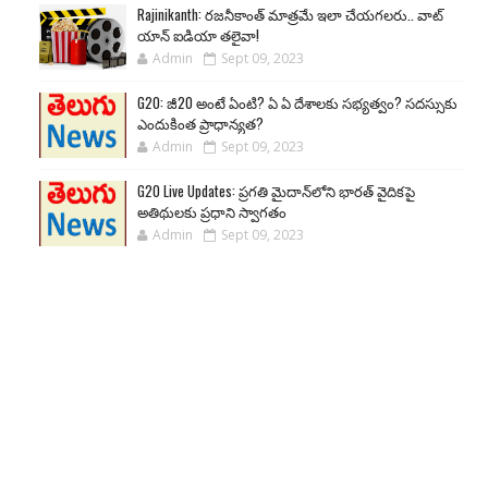
Rajinikanth: రజనీకాంత్ మాత్రమే ఇలా చేయగలరు.. వాట్
యాన్ ఐడియా తలైవా!
Admin
Sept 09, 2023
G20: జీ20 అంటే ఏంటి? ఏ ఏ దేశాలకు సభ్యత్వం? సదస్సుకు
ఎందుకింత ప్రాధాన్యత?
Admin
Sept 09, 2023
G20 Live Updates: ప్రగతి మైదాన్‌లోని భారత్ వైదికపై
అతిథులకు ప్రధాని స్వాగతం
Admin
Sept 09, 2023