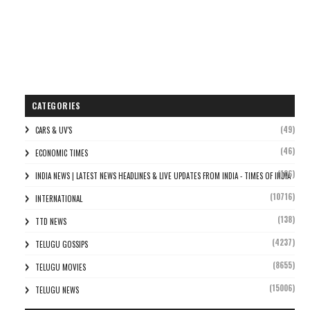
CATEGORIES
(49)
CARS & UV'S
(46)
ECONOMIC TIMES
(106)
INDIA NEWS | LATEST NEWS HEADLINES & LIVE UPDATES FROM INDIA - TIMES OF INDIA
(10716)
INTERNATIONAL
(138)
TTD NEWS
(4237)
TELUGU GOSSIPS
(8655)
TELUGU MOVIES
(15006)
TELUGU NEWS