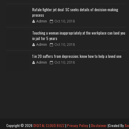
Rafale fighter jet deal: SC seeks details of decision-making
process
Admin
Oct 10, 2018
Touching a woman inappropriately at the workplace can land you
in jail for 5 years
Admin
Oct 10, 2018
1 in 20 suffers from depression; know how to help a loved one
Admin
Oct 10, 2018
Copyright ©
2026
DIGITAL CLOUD BUZZ
|
Privacy Policy
|
Disclaimer
|Created By
So