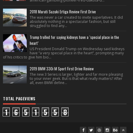
american-gambling-pioneer-fred-dakota-d...
2018 Maruti Suzuki Ertiga Review First Drive
The was never a car created to invite superlatives. It did
absolutely nothing in a spectacular fashion, but still
struggled to find any...
Trump trolled for saying kidneys have a ‘special place in the
heart’
US President Donald Trump on Wednesday said kidneys
have “a very special place in the heart”, prompting many
of his critics to give him bio...
2019 BMW 330i M Sport First Drive Review
The new 3 Series is larger, lighter and far more pleasing
to your inner geek. But is that what really matters? After
all, even BMW define...
TOTAL PAGEVIEWS
1
6
5
1
5
5
8