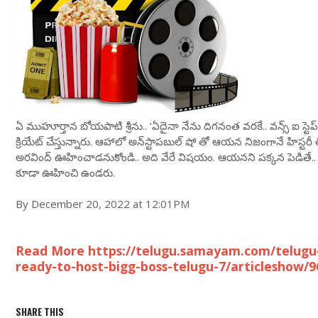
ఏ ముహూర్తాన బోయపాటి శ్రీను.. ‘ఏదైనా నేను దిగనంత వరకే.. వన్స్ ఐ స్టెప్
క్రియేట్ చేస్తున్నారు. ఆహాలో అన్‌స్టాపబుల్ షో ‌తో ఆయన నిజంగానే హిస్ట
అరవింద్ ఊహించాడనుకోండి.. అది వేరే విషయం. ఆయనని పక్కన పెడితే.. బా
కూడా ఊహించి ఉండరు.
By December 20, 2022 at 12:01PM
Read More https://telugu.samayam.com/telugu
ready-to-host-bigg-boss-telugu-7/articleshow/
SHARE THIS