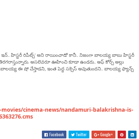
 ఇన్.. హిస్టరీ రిపీట్స్’ అని రాయించాడో కానీ.. నిజంగా బాలయ్య బాబు హిస్టరీ
రీ తిరగరాస్తున్నారు. అసలెవరూ ఊహించి కూడా ఉండరు.. అఫ్ కోర్స్ అల్లు
లయ్య ఈ షో చేస్తాడని, ఇంత పెద్ద సక్సెస్ అవుతుందని.. బాలయ్య ఫ్యాన్స్
-movies/cinema-news/nandamuri-balakrishna-is-
96363276.cms
Facebook
Twitter
Google+