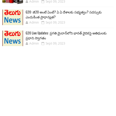
Admin
Sept 09, 2023
G20: జీ20 అంటే ఏంటి? ఏ ఏ దేశాలకు సభ్యత్వం? సదస్సుకు
ఎందుకింత ప్రాధాన్యత?
Admin
Sept 09, 2023
G20 Live Updates: ప్రగతి మైదాన్‌లోని భారత్ వైదికపై అతిథులకు
ప్రధాని స్వాగతం
Admin
Sept 09, 2023