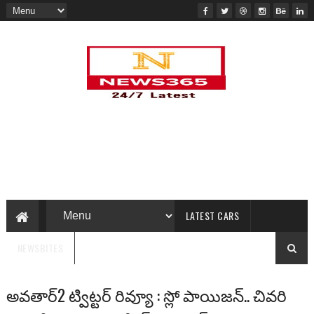
LATEST CARS
NEWSBITES
అవతార్2 ట్విట్టర్ రివ్యూ : స్లో పాయిజన్.. చివరి