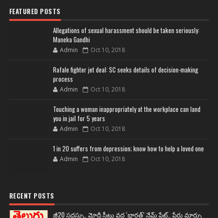
FEATURED POSTS
Allegations of sexual harassment should be taken seriously:
Maneka Gandhi
Admin
Oct 10, 2018
Rafale fighter jet deal: SC seeks details of decision-making
process
Admin
Oct 10, 2018
Touching a woman inappropriately at the workplace can land
you in jail for 5 years
Admin
Oct 10, 2018
1 in 20 suffers from depression; know how to help a loved one
Admin
Oct 10, 2018
RECENT POSTS
జీ20 సదస్సు.. మోదీ సీటు వద్ద ‘భారత్’ నేమ్ ప్లేట్‌.. పేరు మార్పు