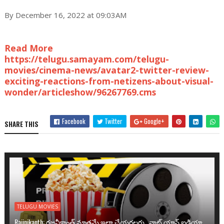
By December 16, 2022 at 09:03AM
Read More
https://telugu.samayam.com/telugu-
movies/cinema-news/avatar2-twitter-review-
exciting-reactions-from-netizens-about-visual-
wonder/articleshow/96267769.cms
Facebook
Twitter
Google+
SHARE THIS
TELUGU MOVIES
Rajinikanth: రజనీకాంత్ మాత్రమే ఇలా చేయగలరు.. వాట్ యాన్ ఐడియా