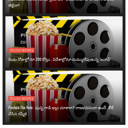
తలైవా!
TELUGU MOVIES
రెండు రోజుల్లో రూ.200 కోట్లు.. విదేశాల్లోనూ దుమ్ములేపుతున్న ‘జవాన్’
TELUGU MOVIES
Pushpa The Rule : పుష్ప గాడి ఇల్లు చూశారా? రాజభవనంలా ఉందే.. లీక్
చేసిన రష్మిక