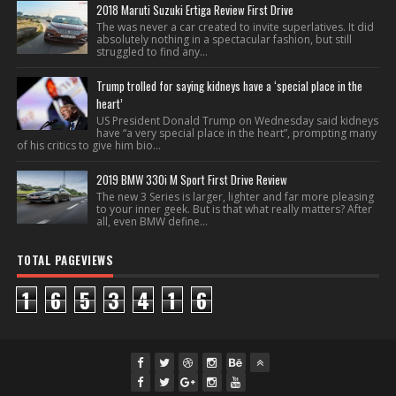
2018 Maruti Suzuki Ertiga Review First Drive
The was never a car created to invite superlatives. It did
absolutely nothing in a spectacular fashion, but still
struggled to find any...
Trump trolled for saying kidneys have a ‘special place in the
heart’
US President Donald Trump on Wednesday said kidneys
have “a very special place in the heart”, prompting many
of his critics to give him bio...
2019 BMW 330i M Sport First Drive Review
The new 3 Series is larger, lighter and far more pleasing
to your inner geek. But is that what really matters? After
all, even BMW define...
TOTAL PAGEVIEWS
1
6
5
3
4
1
6