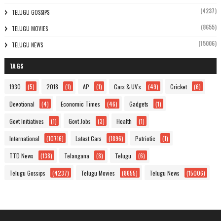
(4237)
TELUGU GOSSIPS
(8655)
TELUGU MOVIES
(15006)
TELUGU NEWS
TAGS
1930
(5)
2018
(1)
AP
(1)
Cars & UV's
(49)
Cricket
(6)
Devotional
(4)
Economic Times
(46)
Gadgets
(1)
Govt Initiatives
(1)
Govt Jobs
(3)
Health
(1)
International
(10716)
Latest Cars
(1896)
Patriotic
(1)
TTD News
(138)
Telangana
(8)
Telugu
(6)
Telugu Gossips
(4237)
Telugu Movies
(8655)
Telugu News
(15006)