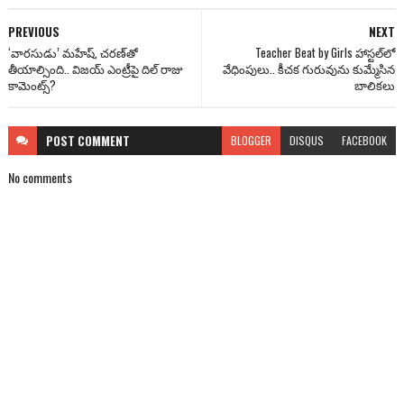
PREVIOUS
NEXT
‘వారసుడు’ మహేష్, చరణ్‌తో
Teacher Beat by Girls హాస్టల్‌లో
తీయాల్సింది.. విజయ్‌ ఎంట్రీపై దిల్ రాజు
వేధింపులు.. కీచక గురువును కుమ్మేసిన
కామెంట్స్?
బాలికలు
POST
COMMENT
BLOGGER
DISQUS
FACEBOOK
No comments