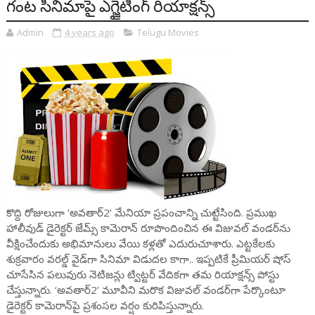
గంట సినిమాపై ఎగ్జైటింగ్ రియాక్షన్స్
Admin
4 years ago
Telugu Movies
కొద్ది రోజులుగా ‘అవతార్2’ మేనియా ప్రపంచాన్ని చుట్టేసింది. ప్రముఖ
హాలీవుడ్ డైరెక్టర్ జేమ్స్ కామెరాన్ రూపొందించిన ఈ విజువల్ వండర్‌ను
వీక్షించేందుకు అభిమానులు వేయి కళ్లతో ఎదురుచూశారు. ఎట్టకేలకు
శుక్రవారం వరల్డ్ వైడ్‌గా సినిమా విడుదల కాగా.. ఇప్పటికే ప్రీమియర్ షోస్
చూసేసిన పలువురు నెటిజన్లు ట్విట్టర్ వేదికగా తమ రియాక్షన్స్ పోస్టు
చేస్తున్నారు. ‘అవతార్2’ మూవీని మరొక విజువల్ వండర్‌గా పేర్కొంటూ
డైరెక్టర్ కామెరాన్‌పై ప్రశంసల వర్షం కురిపిస్తున్నారు.