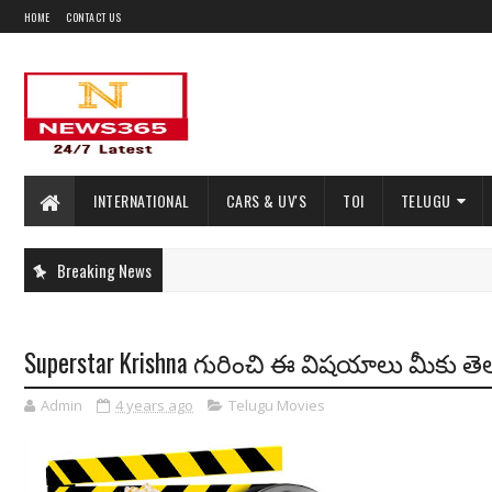
HOME
CONTACT US
INTERNATIONAL
CARS & UV'S
TOI
TELUGU
Breaking News
Superstar Krishna గురించి ఈ విషయాలు మీకు తెల
Admin
4 years ago
Telugu Movies