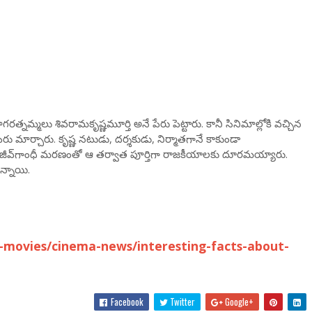
రత్నమ్మలు శివరామకృష్ణమూర్తి అనే పేరు పెట్టారు. కానీ సినిమాల్లోకి వచ్చిన
ు మార్చారు. కృష్ణ నటుడు, దర్శకుడు, నిర్మాతగానే కాకుండా
రాజీవ్‌గాంధీ మరణంతో ఆ తర్వాత పూర్తిగా రాజకీయాలకు దూరమయ్యారు.
న్నాయి.
movies/cinema-news/interesting-facts-about-
Facebook
Twitter
Google+