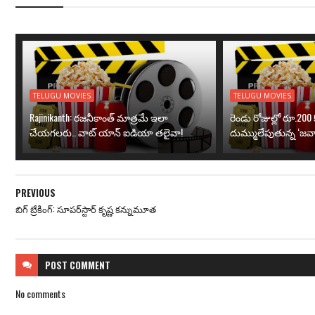
TELUGU MOVIES
TELUGU MOVIES
Rajinikanth: రజనీకాంత్ మాత్రమే ఇలా
రెండు రోజుల్లో రూ.200 క
చేయగలరు.. వాట్ యాన్ ఐడియా తలైవా!
దుమ్ములేపుతున్న ‘జవా
PREVIOUS
బిగ్ బ్రేకింగ్: సూపర్‌స్టార్ కృష్ణ కన్నుమూత
POST
COMMENT
No comments