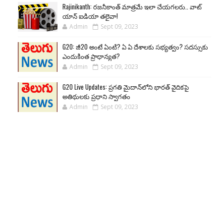
Rajinikanth: రజనీకాంత్ మాత్రమే ఇలా చేయగలరు.. వాట్
యాన్ ఐడియా తలైవా!
Admin
Sept 09, 2023
G20: జీ20 అంటే ఏంటి? ఏ ఏ దేశాలకు సభ్యత్వం? సదస్సుకు
ఎందుకింత ప్రాధాన్యత?
Admin
Sept 09, 2023
G20 Live Updates: ప్రగతి మైదాన్‌లోని భారత్ వైదికపై
అతిథులకు ప్రధాని స్వాగతం
Admin
Sept 09, 2023