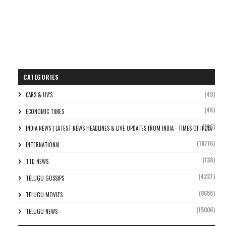
CATEGORIES
(49)
CARS & UV'S
(46)
ECONOMIC TIMES
(106)
INDIA NEWS | LATEST NEWS HEADLINES & LIVE UPDATES FROM INDIA - TIMES OF INDIA
(10716)
INTERNATIONAL
(138)
TTD NEWS
(4237)
TELUGU GOSSIPS
(8655)
TELUGU MOVIES
(15006)
TELUGU NEWS