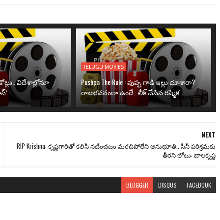
TELUGU MOVIES
ోట్లు.. విదేశాల్లోనూ
Pushpa The Rule : పుష్ప గాడి ఇల్లు చూశారా?
న్’
రాజభవనంలా ఉందే.. లీక్ చేసిన రష్మిక
NEXT
RIP Krishna: కృష్ణగారితో కలిసి నటించటం మరచిపోలేని అనుభూతి.. సినీ ప‌రిశ్ర‌మ‌కు
తీర‌ని లోటు: బాల‌కృష్ణ‌
BLOGGER
DISQUS
FACEBOOK