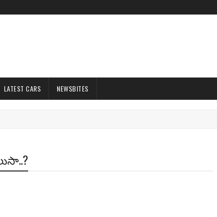
LATEST CARS
NEWSBITES
ుసా..?