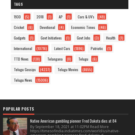
TAGS
1930
(5)
2018
(1)
AP
(1)
Cars & UV's
(49)
Cricket
(6)
Devotional
(4)
Economic Times
(46)
Gadgets
(1)
Govt Initiatives
(1)
Govt Jobs
(3)
Health
(1)
International
(10716)
Latest Cars
(1896)
Patriotic
(1)
TTD News
(138)
Telangana
(8)
Telugu
(6)
Telugu Gossips
(4237)
Telugu Movies
(8655)
Telugu News
(15006)
POPULAR POSTS
Native American gambling pioneer Fred Dakota dies at 84
By September 18, 2021 at 11:02PM Read More
https://timesofindia.indiatimes.com/world/us/native-