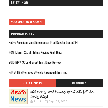
LATEST NEWS
View More Latest News
POPULAR POSTS
Native American gambling pioneer Fred Dakota dies at 84
2018 Maruti Suzuki Ertiga Review First Drive
2019 BMW 330i M Sport First Drive Review
Rift at FB after exec attends Kavanaugh hearing
RECENT POSTS
COMMENTS
జీ20 సదస్సు.. మోదీ సీటు వద్ద ‘భారత్’ నేమ్ ప్లేట్‌.. పేరు
మార్పు తథ్యం!
Admin
Sept 09, 2023