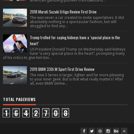
american-gambling-pioneer-fred-dakota-d...
2018 Maruti Suzuki Ertiga Review First Drive
The was never a car created to invite superlatives. It did
absolutely nothing in a spectacular fashion, but still
struggled to find any...
Trump trolled for saying kidneys have a ‘special place in the
heart’
US President Donald Trump on Wednesday said kidneys
have “a very special place in the heart”, prompting many
of his critics to give him bio...
2019 BMW 330i M Sport First Drive Review
The new 3 Series is larger, lighter and far more pleasing
to your inner geek. But is that what really matters? After
all, even BMW define...
TOTAL PAGEVIEWS
1
6
4
2
7
0
8