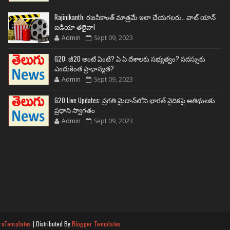
Rajinikanth: రజనీకాంత్ మాత్రమే ఇలా చేయగలరు.. వాట్ యాన్
ఐడియా తలైవా!
Admin
Sept 09, 2023
G20: జీ20 అంటే ఏంటి? ఏ ఏ దేశాలకు సభ్యత్వం? సదస్సుకు
ఎందుకింత ప్రాధాన్యత?
Admin
Sept 09, 2023
G20 Live Updates: ప్రగతి మైదాన్‌లోని భారత్ వైదికపై అతిథులకు
ప్రధాని స్వాగతం
Admin
Sept 09, 2023
raTemplates
| Distributed By
Blogger Templates