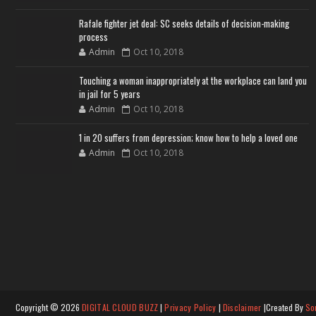
Rafale fighter jet deal: SC seeks details of decision-making
process
Admin
Oct 10, 2018
Touching a woman inappropriately at the workplace can land you
in jail for 5 years
Admin
Oct 10, 2018
1 in 20 suffers from depression; know how to help a loved one
Admin
Oct 10, 2018
Copyright ©
2026
DIGITAL CLOUD BUZZ
|
Privacy Policy
|
Disclaimer
|Created By
So