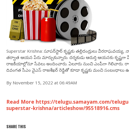
Superstar Krishna: సూపర్‌స్టార్ కృష్ణకు తల్లిదండ్రులు వీరరాఘవయ్య, నాగ
తర్వాత ఆయన పేరు మార్చుకున్నారు. దర్శకుడు ఆదుర్తి ఆయనకు కృష్ణగా పేర
రాజకీయాల్లోనూ సేవలు అందించారు. ఏలూరు నుంచి ఎంపీగా గెలిచారు. 
దివంగత సీఎం వైఎస్ రాజశేఖర్ రెడ్డితో కూడా కృష్ణకు మంచి సంబంధాలు ఉ
By November 15, 2022 at 06:49AM
Read More https://telugu.samayam.com/telugu-
superstar-krishna/articleshow/95518916.cms
SHARE THIS