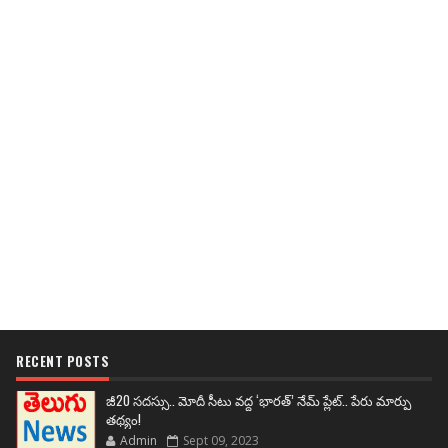
RECENT POSTS
జీ20 సదస్సు.. మోదీ సీటు వద్ద ‘భారత్’ నేమ్ ప్లేట్‌.. పేరు మార్పు
తథ్యం!
Admin
Sept 09, 2023