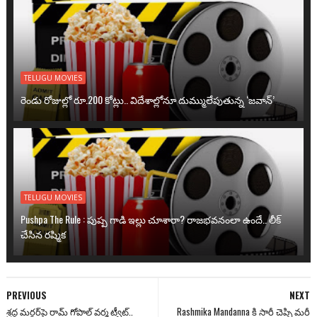
TELUGU MOVIES
రెండు రోజుల్లో రూ.200 కోట్లు.. విదేశాల్లోనూ దుమ్ములేపుతున్న ‘జవాన్’
TELUGU MOVIES
Pushpa The Rule : పుష్ప గాడి ఇల్లు చూశారా? రాజభవనంలా ఉందే.. లీక్
చేసిన రష్మిక
PREVIOUS
NEXT
శ్రద్ధ మర్డర్‌పై రామ్‌ గోపాల్ వర్మ ట్వీట్..
Rashmika Mandanna కి సారీ చెప్పి మరీ