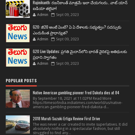
Rajinikanth: రజనీకాంత్ మాత్రమే ఇలా చేయగలరు.. వాట్ యాన్
ఐడియా తలైవా!
Admin
Sept 09, 2023
G20: జీ20 అంటే ఏంటి? ఏ ఏ దేశాలకు సభ్యత్వం? సదస్సుకు
ఎందుకింత ప్రాధాన్యత?
Admin
Sept 09, 2023
G20 Live Updates: ప్రగతి మైదాన్‌లోని భారత్ వైదికపై అతిథులకు
ప్రధాని స్వాగతం
Admin
Sept 09, 2023
POPULAR POSTS
Native American gambling pioneer Fred Dakota dies at 84
By September 18, 2021 at 11:02PM Read More
https://timesofindia.indiatimes.com/world/us/native-
american-gambling-pioneer-fred-dakota-d...
2018 Maruti Suzuki Ertiga Review First Drive
The was never a car created to invite superlatives. It did
absolutely nothing in a spectacular fashion, but still
struggled to find any...