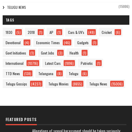
(15006)
TELUGU NEWS
TAGS
1930
(5)
2018
(1)
AP
(1)
Cars & UV's
(49)
Cricket
(6)
Devotional
(4)
Economic Times
(46)
Gadgets
(1)
Govt Initiatives
(1)
Govt Jobs
(3)
Health
(1)
International
(10716)
Latest Cars
(1896)
Patriotic
(1)
TTD News
(138)
Telangana
(8)
Telugu
(6)
Telugu Gossips
(4237)
Telugu Movies
(8655)
Telugu News
(15006)
FEATURED POSTS
Allegations of sexual harassment should be taken seriously: