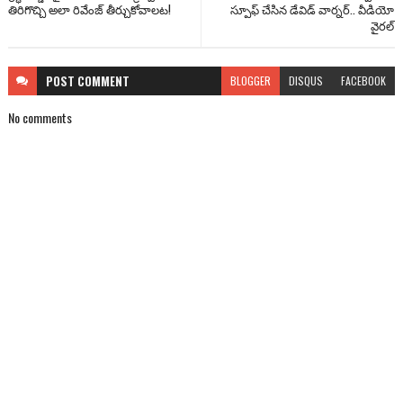
తిరిగొచ్చి అలా రివేంజ్ తీర్చుకోవాలట!
స్పూఫ్ చేసిన డేవిడ్ వార్నర్.. వీడియో
వైరల్
POST
COMMENT
BLOGGER
DISQUS
FACEBOOK
No comments