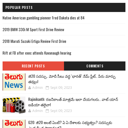
POPULAR POSTS
Native American gambling pioneer Fred Dakota dies at 84
2019 BMW 330i M Sport First Drive Review
2018 Maruti Suzuki Ertiga Review First Drive
Rift at FB after exec attends Kavanaugh hearing
RECENT POSTS
COMMENTS
జీ20 సదస్సు.. మోదీ సీటు వద్ద ‘భారత్’ నేమ్ ప్లేట్‌.. పేరు మార్పు
తథ్యం!
Admin
Sept 09, 2023
Rajinikanth: రజనీకాంత్ మాత్రమే ఇలా చేయగలరు.. వాట్ యాన్
ఐడియా తలైవా!
Admin
Sept 09, 2023
G20: జీ20 అంటే ఏంటి? ఏ ఏ దేశాలకు సభ్యత్వం? సదస్సుకు
ఎందుకింత ప్రాధాన్యత?