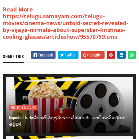
Read More
https://telugu.samayam.com/telugu-
movies/cinema-news/untold-secret-revealed-
by-vijaya-nirmala-about-superstar-krishnas-
cooling-glasses/articleshow/95570759.cms
Facebook
Twitter
Google+
SHARE THIS
TELUGU MOVIES
Rajinikanth: రజనీకాంత్ మాత్రమే ఇలా చేయగలరు.. వాట్ యాన్ ఐడియా
తలైవా!