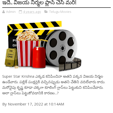
ఇదే.. విజయ నిర్మల ప్లాన్ చేసి మరీ!
Admin
4 years ago
Telugu Movies
Super Star Krishna ఎక్కడ కనిపించినా అతని పక్కన విజయ నిర్మల
ఉండేవారు. పబ్లిక్ పంక్షన్లకి వచ్చినప్పుడు అతని చేతిని వదిలేవారు కాదు.
మరోవైపు కృష్ణ కూడా చక్కగా కూలింగ్ గ్లాస్‌లు పెట్టుకుని కనిపించేవారు.
అలా గ్లాస్‌లు పెట్టుకోవడానికి కారణం...?
By November 17, 2022 at 10:14AM