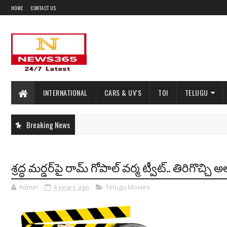
HOME
CONTACT US
INTERNATIONAL
CARS & UV'S
TOI
TELUGU
Breaking News
శ్రద్ధ మర్డర్‌పై రామ్‌ గోపాల్ వర్మ ట్వీట్.. తిరిగొచ్చ
Admin
4 years ago
Telugu Movies