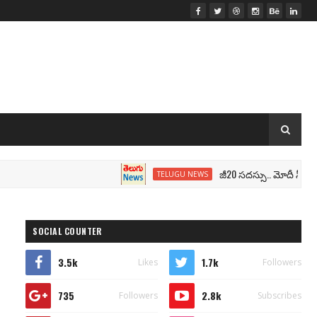
జీ20 సదస్సు.. మోదీ సీటు వద్ద ‘భార
TELUGU NEWS
SOCIAL COUNTER
3.5k
1.7k
Likes
Followers
735
2.8k
Followers
Subscribes