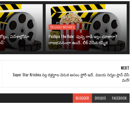
TELUGU MOVIES
ోట్లు.. విదేశాల్లోనూ
Pushpa The Rule : పుష్ప గాడి ఇల్లు చూశారా?
న్’
రాజభవనంలా ఉందే.. లీక్ చేసిన రష్మిక
NEXT
Super Star Krishna నల్ల కళ్లద్దాల వెనుక అసలు స్టోరీ ఇదే.. విజయ నిర్మల ప్లాన్ చేసి
మరీ!
BLOGGER
DISQUS
FACEBOOK