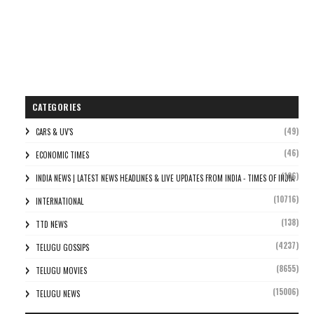
CATEGORIES
(49)
CARS & UV'S
(46)
ECONOMIC TIMES
(106)
INDIA NEWS | LATEST NEWS HEADLINES & LIVE UPDATES FROM INDIA - TIMES OF INDIA
(10716)
INTERNATIONAL
(138)
TTD NEWS
(4237)
TELUGU GOSSIPS
(8655)
TELUGU MOVIES
(15006)
TELUGU NEWS