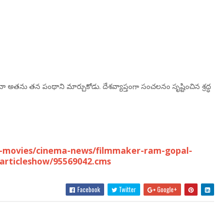
తను తన పంథాని మార్చుకోడు. దేశవ్యాప్తంగా సంచలనం సృష్టించిన శ్రద్ధ
-movies/cinema-news/filmmaker-ram-gopal-
articleshow/95569042.cms
Facebook
Twitter
Google+