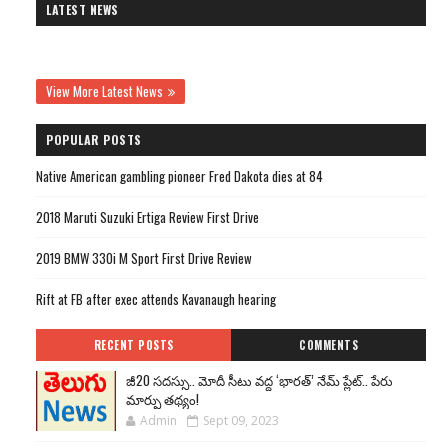
LATEST NEWS
View More Latest News
POPULAR POSTS
Native American gambling pioneer Fred Dakota dies at 84
2018 Maruti Suzuki Ertiga Review First Drive
2019 BMW 330i M Sport First Drive Review
Rift at FB after exec attends Kavanaugh hearing
RECENT POSTS
COMMENTS
జీ20 సదస్సు.. మోదీ సీటు వద్ద ‘భారత్’ నేమ్ ప్లేట్‌.. పేరు
మార్పు తథ్యం!
Admin
Sept 09, 2023