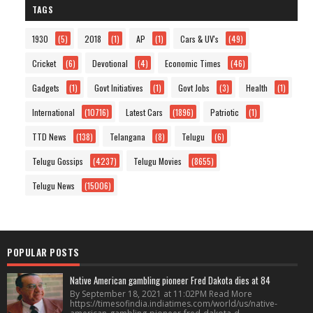
TAGS
1930
(5)
2018
(1)
AP
(1)
Cars & UV's
(49)
Cricket
(6)
Devotional
(4)
Economic Times
(46)
Gadgets
(1)
Govt Initiatives
(1)
Govt Jobs
(3)
Health
(1)
International
(10716)
Latest Cars
(1896)
Patriotic
(1)
TTD News
(138)
Telangana
(8)
Telugu
(6)
Telugu Gossips
(4237)
Telugu Movies
(8655)
Telugu News
(15006)
POPULAR POSTS
Native American gambling pioneer Fred Dakota dies at 84
By September 18, 2021 at 11:02PM Read More
https://timesofindia.indiatimes.com/world/us/native-