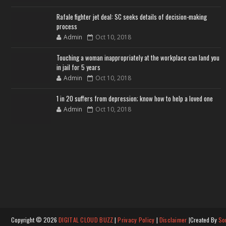
Rafale fighter jet deal: SC seeks details of decision-making
process
Admin
Oct 10, 2018
Touching a woman inappropriately at the workplace can land you
in jail for 5 years
Admin
Oct 10, 2018
1 in 20 suffers from depression; know how to help a loved one
Admin
Oct 10, 2018
Copyright ©
2026
DIGITAL CLOUD BUZZ
|
Privacy Policy
|
Disclaimer
|Created By
So