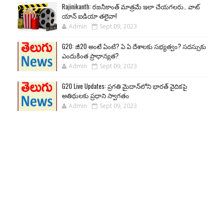
Rajinikanth: రజనీకాంత్ మాత్రమే ఇలా చేయగలరు.. వాట్
యాన్ ఐడియా తలైవా!
Admin
Sept 09, 2023
G20: జీ20 అంటే ఏంటి? ఏ ఏ దేశాలకు సభ్యత్వం? సదస్సుకు
ఎందుకింత ప్రాధాన్యత?
Admin
Sept 09, 2023
G20 Live Updates: ప్రగతి మైదాన్‌లోని భారత్ వైదికపై
అతిథులకు ప్రధాని స్వాగతం
Admin
Sept 09, 2023