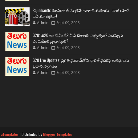
Rajinikanth: రజనీకాంత్ మాత్రమే ఇలా చేయగలరు.. వాట్ యాన్
ఐడియా తలైవా!
Admin
Sept 09, 2023
G20: జీ20 అంటే ఏంటి? ఏ ఏ దేశాలకు సభ్యత్వం? సదస్సుకు
ఎందుకింత ప్రాధాన్యత?
Admin
Sept 09, 2023
G20 Live Updates: ప్రగతి మైదాన్‌లోని భారత్ వైదికపై అతిథులకు
ప్రధాని స్వాగతం
Admin
Sept 09, 2023
raTemplates
| Distributed By
Blogger Templates