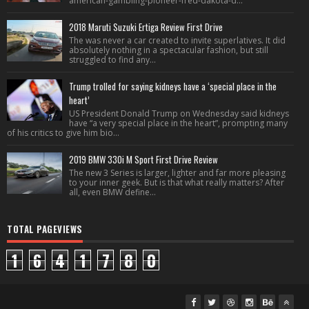
american-gambling-pioneer-fred-dakota-d...
2018 Maruti Suzuki Ertiga Review First Drive
The was never a car created to invite superlatives. It did
absolutely nothing in a spectacular fashion, but still
struggled to find any...
Trump trolled for saying kidneys have a ‘special place in the
heart’
US President Donald Trump on Wednesday said kidneys
have “a very special place in the heart”, prompting many
of his critics to give him bio...
2019 BMW 330i M Sport First Drive Review
The new 3 Series is larger, lighter and far more pleasing
to your inner geek. But is that what really matters? After
all, even BMW define...
TOTAL PAGEVIEWS
1
6
4
1
7
8
0