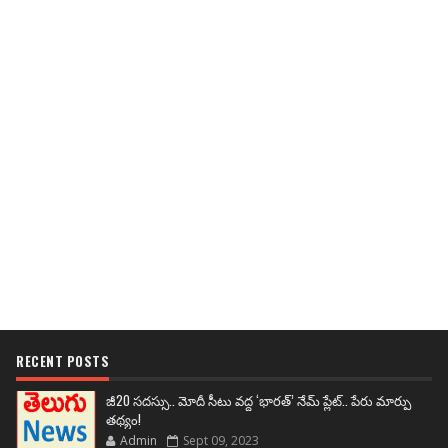
RECENT POSTS
జీ20 సదస్సు.. మోదీ సీటు వద్ద ‘భారత్’ నేమ్ ప్లేట్‌.. పేరు మార్పు
తథ్యం!
Admin
Sept 09, 2023