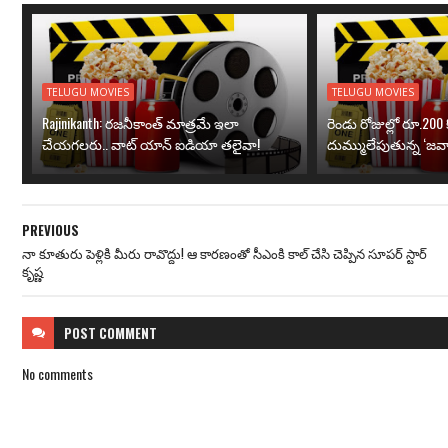
TELUGU MOVIES
TELUGU MOVIES
Rajinikanth: రజనీకాంత్ మాత్రమే ఇలా
రెండు రోజుల్లో రూ.200 క
చేయగలరు.. వాట్ యాన్ ఐడియా తలైవా!
దుమ్ములేపుతున్న ‘జవా
PREVIOUS
నా కూతురు పెళ్లికి మీరు రావొద్దు! ఆ కారణంతో సీఎంకి కాల్ చేసి చెప్పిన సూపర్ స్టార్
కృష్ణ
POST
COMMENT
No comments