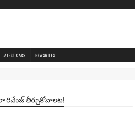
LATEST CARS
NEWSBITES
ి అలా రివేంజ్ తీర్చుకోవాలట!