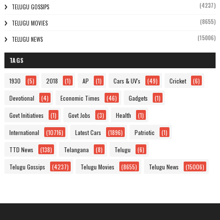
(4237)
TELUGU GOSSIPS
(8655)
TELUGU MOVIES
(15006)
TELUGU NEWS
TAGS
1930
(5)
2018
(1)
AP
(1)
Cars & UV's
(49)
Cricket
(6)
Devotional
(4)
Economic Times
(46)
Gadgets
(1)
Govt Initiatives
(1)
Govt Jobs
(3)
Health
(1)
International
(10716)
Latest Cars
(1896)
Patriotic
(1)
TTD News
(138)
Telangana
(8)
Telugu
(6)
Telugu Gossips
(4237)
Telugu Movies
(8655)
Telugu News
(15006)