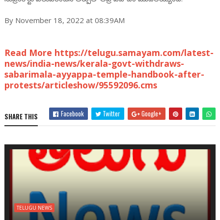
By November 18, 2022 at 08:39AM
Read More https://telugu.samayam.com/latest-
news/india-news/kerala-govt-withdraws-
sabarimala-ayyappa-temple-handbook-after-
protests/articleshow/95592096.cms
Facebook
Twitter
Google+
SHARE THIS
TELUGU NEWS