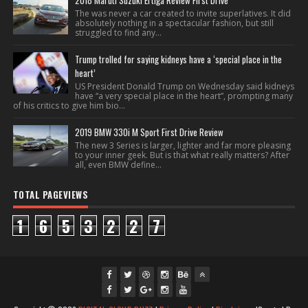
2018 Maruti Suzuki Ertiga Review First Drive
The was never a car created to invite superlatives. It did
absolutely nothing in a spectacular fashion, but still
struggled to find any...
Trump trolled for saying kidneys have a ‘special place in the
heart’
US President Donald Trump on Wednesday said kidneys
have “a very special place in the heart”, prompting many
of his critics to give him bio...
2019 BMW 330i M Sport First Drive Review
The new 3 Series is larger, lighter and far more pleasing
to your inner geek. But is that what really matters? After
all, even BMW define...
TOTAL PAGEVIEWS
1
6
5
3
2
2
7
fac
twi
gpl
ins
you