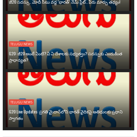
జీ20 సదస్సు.. మోదీ సీటు వద్ద ‘భారత్’ నేమ్ ప్లేట్‌.. పేరు మార్పు తథ్యం!
TELUGU NEWS
G20: జీ20 అంటే ఏంటి? ఏ ఏ దేశాలకు సభ్యత్వం? సదస్సుకు ఎందుకింత
ప్రాధాన్యత?
TELUGU NEWS
G20 Live Updates: ప్రగతి మైదాన్‌లోని భారత్ వైదికపై అతిథులకు ప్రధాని
స్వాగతం