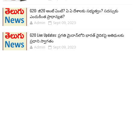
G20: జీ20 అంటే ఏంటి? ఏ ఏ దేశాలకు సభ్యత్వం? సదస్సుకు
ఎందుకింత ప్రాధాన్యత?
Admin
Sept 09, 2023
G20 Live Updates: ప్రగతి మైదాన్‌లోని భారత్ వైదికపై అతిథులకు
ప్రధాని స్వాగతం
Admin
Sept 09, 2023