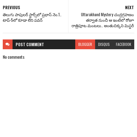
PREVIOUS
NEXT
తెలుగు పాపులర్ స్టార్స్‌లో ప్రభాస్ నెం.1..
Uttarakhand Mystery చంద్రగ్రహణం
టాప్-5లో కూడా లేని పవన్
తర్వాత నుంచీ ఆ ఇంటిలో రోజూ
రాత్రిపూట మంటలు.. అంతుచిక్కని మిస్టరీ
POST
COMMENT
BLOGGER
DISQUS
FACEBOOK
No comments