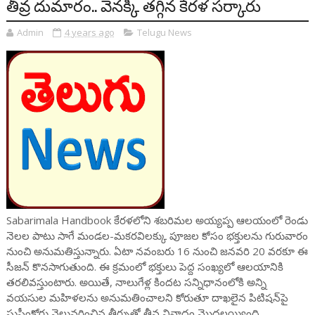
తీవ్ర దుమారం.. వెనక్కి తగ్గిన కేరళ సర్కారు
Admin
4 years ago
Telugu News
Sabarimala Handbook కేరళలోని శబరిమల అయ్యప్ప ఆలయంలో రెండు
నెలల పాటు సాగే మండల-మకరవిలక్కు పూజల కోసం భక్తులను గురువారం
నుంచి అనుమతిస్తున్నారు. ఏటా నవంబరు 16 నుంచి జనవరి 20 వరకూ ఈ
సీజన్ కొనసాగుతుంది. ఈ క్రమంలో భక్తులు పెద్ద సంఖ్యలో ఆలయానికి
తరలివస్తుంటారు. అయితే, నాలుగేళ్ల కిందట సన్నిధానంలోకి అన్ని
వయసుల మహిళలను అనుమతించాలని కోరుతూ దాఖలైన పిటిషన్‌పై
సుప్రీంకోర్టు వెలువరించిన తీర్పుతో తీవ్ర వివాదం మొదలయ్యింది.