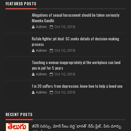
FEATURED POSTS
Allegations of sexual harassment should be taken seriously:
Maneka Gandhi
Admin
Oct 10, 2018
Rafale fighter jet deal: SC seeks details of decision-making
process
Admin
Oct 10, 2018
Touching a woman inappropriately at the workplace can land
you in jail for 5 years
Admin
Oct 10, 2018
1 in 20 suffers from depression; know how to help a loved one
Admin
Oct 10, 2018
RECENT POSTS
జీ20 సదస్సు.. మోదీ సీటు వద్ద ‘భారత్’ నేమ్ ప్లేట్‌.. పేరు మార్పు