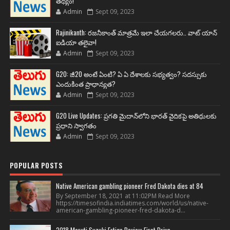
తథ్యం!
Admin
Sept 09, 2023
Rajinikanth: రజనీకాంత్ మాత్రమే ఇలా చేయగలరు.. వాట్ యాన్
ఐడియా తలైవా!
Admin
Sept 09, 2023
G20: జీ20 అంటే ఏంటి? ఏ ఏ దేశాలకు సభ్యత్వం? సదస్సుకు
ఎందుకింత ప్రాధాన్యత?
Admin
Sept 09, 2023
G20 Live Updates: ప్రగతి మైదాన్‌లోని భారత్ వైదికపై అతిథులకు
ప్రధాని స్వాగతం
Admin
Sept 09, 2023
POPULAR POSTS
Native American gambling pioneer Fred Dakota dies at 84
By September 18, 2021 at 11:02PM Read More
https://timesofindia.indiatimes.com/world/us/native-
american-gambling-pioneer-fred-dakota-d...