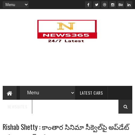
LATEST CARS
NEWSBITES
Rishab Shetty : కాంతార సినిమా సీక్వెల్‌‌పై అప్‌డేట్