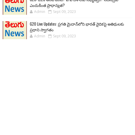
ఎందుకింత ప్రాధాన్యత?
Admin
Sept 09, 2023
G20 Live Updates: ప్రగతి మైదాన్‌లోని భారత్ వైదికపై అతిథులకు
ప్రధాని స్వాగతం
Admin
Sept 09, 2023