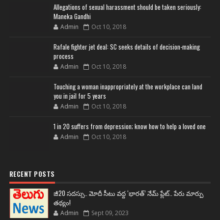
Allegations of sexual harassment should be taken seriously:
Maneka Gandhi
Admin
Oct 10, 2018
Rafale fighter jet deal: SC seeks details of decision-making
process
Admin
Oct 10, 2018
Touching a woman inappropriately at the workplace can land
you in jail for 5 years
Admin
Oct 10, 2018
1 in 20 suffers from depression; know how to help a loved one
Admin
Oct 10, 2018
RECENT POSTS
జీ20 సదస్సు.. మోదీ సీటు వద్ద ‘భారత్’ నేమ్ ప్లేట్‌.. పేరు మార్పు
తథ్యం!
Admin
Sept 09, 2023