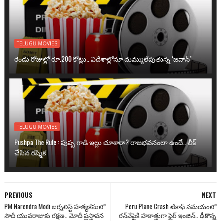
TELUGU MOVIES
రెండు రోజుల్లో రూ.200 కోట్లు.. విదేశాల్లోనూ దుమ్ములేపుతున్న ‘జవాన్’
TELUGU MOVIES
Pushpa The Rule : పుష్ప గాడి ఇల్లు చూశారా? రాజభవనంలా ఉందే.. లీక్
చేసిన రష్మిక
PREVIOUS
NEXT
PM Narendra Modi జర్నలిస్ట్‌ హత్యకేసులో
Peru Plane Crash టేకాఫ్ సమయంలో
సౌదీ యువరాజుకు రక్షణ.. మోదీ ప్రస్తావన
రన్‌వేపైకి హఠాత్తుగా ఫైర్ ఇంజిన్.. ఢీకొన్న