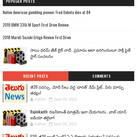
POPULAR POSTS
Native American gambling pioneer Fred Dakota dies at 84
2019 BMW 330i M Sport First Drive Review
2018 Maruti Suzuki Ertiga Review First Drive
సాయి ధరమ్ తేజ్ బైక్ నాదే.. ప్రమాదం అలా జరిగిందంటూ సాక్రి ఫైజ్
స్టార్ సంచలనం
RECENT POSTS
COMMENTS
జీ20 సదస్సు.. మోదీ సీటు వద్ద ‘భారత్’ నేమ్ ప్లేట్‌.. పేరు మార్పు
తథ్యం!
Admin
Sept 09, 2023
Rajinikanth: రజనీకాంత్ మాత్రమే ఇలా చేయగలరు.. వాట్ యాన్
ఐడియా తలైవా!
Admin
Sept 09, 2023
G20: జీ20 అంటే ఏంటి? ఏ ఏ దేశాలకు సభ్యత్వం? సదస్సుకు