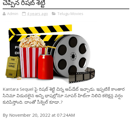
చెప్పిన రిషబ్ శెట్టి
Admin
4 years ago
Telugu Movies
Kantara Sequel పై రిషబ్ శెట్టి చిన్న అప్‌డేట్ ఇచ్చాడు. ఇప్పటికే కాంతార
సినిమా విడుదలైన అన్ని భాషల్లోనూ సూపర్ హిట్‌గా నిలిచి కలెక్షన్ల వర్షం
కురిపిస్తోంది. దాంతో సీక్వెల్ కూడా..?
By November 20, 2022 at 07:24AM