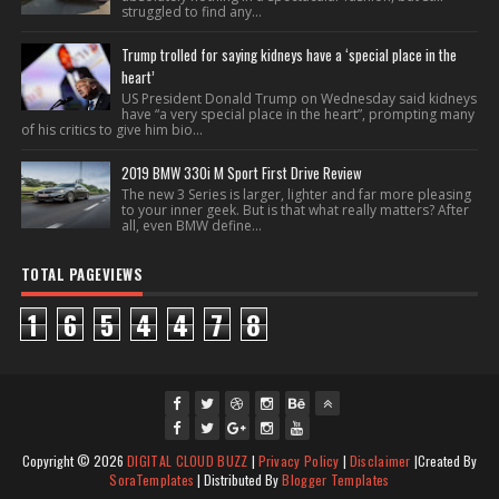
struggled to find any...
Trump trolled for saying kidneys have a ‘special place in the
heart’
US President Donald Trump on Wednesday said kidneys
have “a very special place in the heart”, prompting many
of his critics to give him bio...
2019 BMW 330i M Sport First Drive Review
The new 3 Series is larger, lighter and far more pleasing
to your inner geek. But is that what really matters? After
all, even BMW define...
TOTAL PAGEVIEWS
1
6
5
4
4
7
8
fac
twi
gpl
ins
you
Copyright ©
2026
DIGITAL CLOUD BUZZ
|
Privacy Policy
|
Disclaimer
|Created By
ebo
tte
us
J
tag
tub
SoraTemplates
| Distributed By
Blogger Templates
ok
J
r
Joi
oin
ra
e
Jo