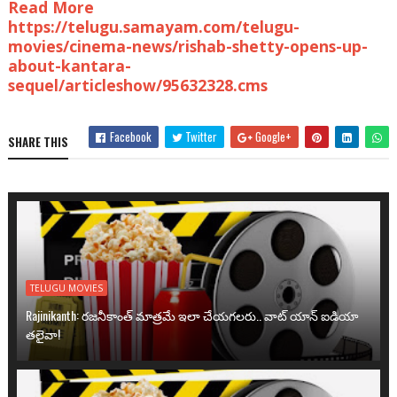
Read More
https://telugu.samayam.com/telugu-
movies/cinema-news/rishab-shetty-opens-up-
about-kantara-
sequel/articleshow/95632328.cms
Facebook
Twitter
Google+
SHARE THIS
TELUGU MOVIES
Rajinikanth: రజనీకాంత్ మాత్రమే ఇలా చేయగలరు.. వాట్ యాన్ ఐడియా
తలైవా!