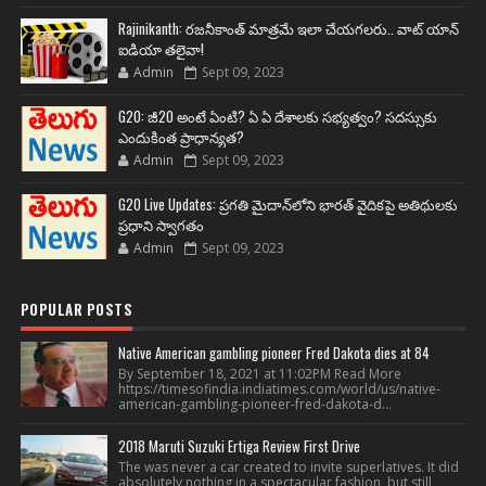
Rajinikanth: రజనీకాంత్ మాత్రమే ఇలా చేయగలరు.. వాట్ యాన్
ఐడియా తలైవా!
Admin
Sept 09, 2023
G20: జీ20 అంటే ఏంటి? ఏ ఏ దేశాలకు సభ్యత్వం? సదస్సుకు
ఎందుకింత ప్రాధాన్యత?
Admin
Sept 09, 2023
G20 Live Updates: ప్రగతి మైదాన్‌లోని భారత్ వైదికపై అతిథులకు
ప్రధాని స్వాగతం
Admin
Sept 09, 2023
POPULAR POSTS
Native American gambling pioneer Fred Dakota dies at 84
By September 18, 2021 at 11:02PM Read More
https://timesofindia.indiatimes.com/world/us/native-
american-gambling-pioneer-fred-dakota-d...
2018 Maruti Suzuki Ertiga Review First Drive
The was never a car created to invite superlatives. It did
absolutely nothing in a spectacular fashion, but still