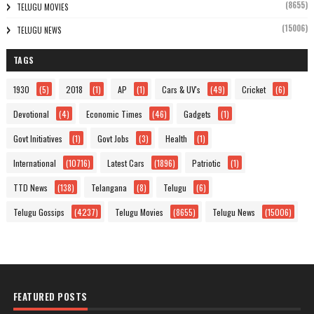
(8655)
TELUGU MOVIES
(15006)
TELUGU NEWS
TAGS
1930
(5)
2018
(1)
AP
(1)
Cars & UV's
(49)
Cricket
(6)
Devotional
(4)
Economic Times
(46)
Gadgets
(1)
Govt Initiatives
(1)
Govt Jobs
(3)
Health
(1)
International
(10716)
Latest Cars
(1896)
Patriotic
(1)
TTD News
(138)
Telangana
(8)
Telugu
(6)
Telugu Gossips
(4237)
Telugu Movies
(8655)
Telugu News
(15006)
FEATURED POSTS