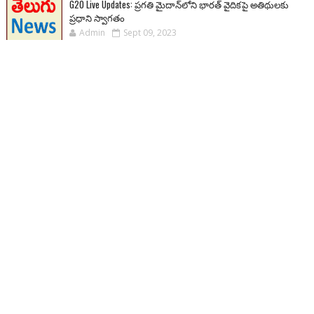
G20 Live Updates: ప్రగతి మైదాన్‌లోని భారత్ వైదికపై అతిథులకు
ప్రధాని స్వాగతం
Admin
Sept 09, 2023