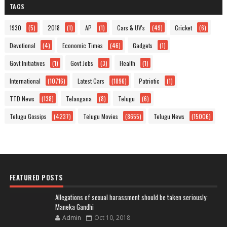
TAGS
1930
(5)
2018
(1)
AP
(1)
Cars & UV's
(49)
Cricket
(6)
Devotional
(4)
Economic Times
(46)
Gadgets
(1)
Govt Initiatives
(1)
Govt Jobs
(3)
Health
(1)
International
(10716)
Latest Cars
(1896)
Patriotic
(1)
TTD News
(138)
Telangana
(8)
Telugu
(6)
Telugu Gossips
(4237)
Telugu Movies
(8655)
Telugu News
(15006)
FEATURED POSTS
Allegations of sexual harassment should be taken seriously:
Maneka Gandhi
Admin
Oct 10, 2018