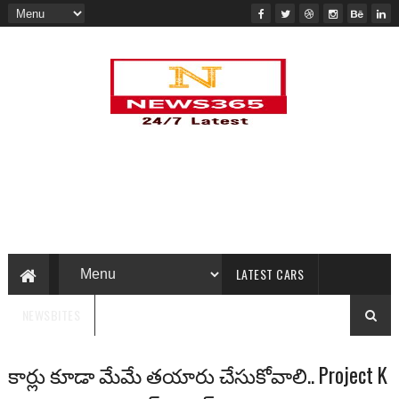
LATEST CARS
NEWSBITES
కార్లు కూడా మేమే తయారు చేసుకోవాలి.. Project K