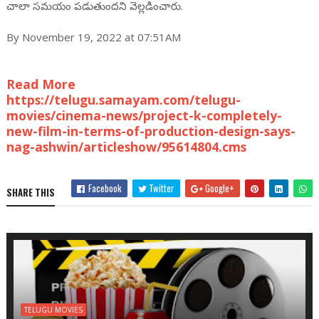
చాలా సమయం పడుతుందని వెల్లడించారు.
By November 19, 2022 at 07:51AM
Read More
https://telugu.samayam.com/telugu-
movies/cinema-news/project-k-completely-
new-film-in-terms-of-production-design-says-
nag-ashwin/articleshow/95614804.cms
Facebook
Twitter
Google+
SHARE THIS
TELUGU MOVIES