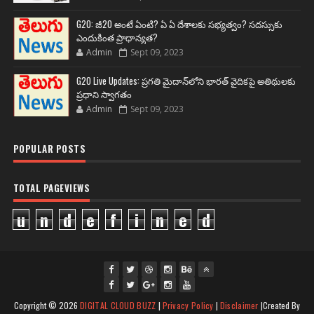
G20: జీ20 అంటే ఏంటి? ఏ ఏ దేశాలకు సభ్యత్వం? సదస్సుకు
ఎందుకింత ప్రాధాన్యత?
Admin
Sept 09, 2023
G20 Live Updates: ప్రగతి మైదాన్‌లోని భారత్ వైదికపై అతిథులకు
ప్రధాని స్వాగతం
Admin
Sept 09, 2023
POPULAR POSTS
TOTAL PAGEVIEWS
u
n
d
e
f
i
n
e
d
fac
twi
gpl
ins
you
Copyright ©
2026
DIGITAL CLOUD BUZZ
|
Privacy Policy
|
Disclaimer
|Created By