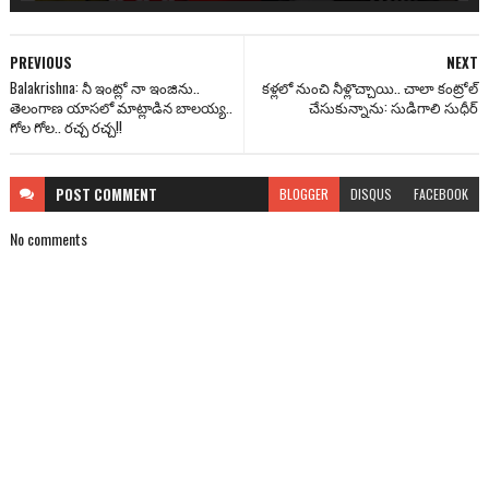
PREVIOUS
NEXT
Balakrishna: నీ ఇంట్లో నా ఇంజిను..
కళ్లలో నుంచి నీళ్లొచ్చాయి.. చాలా కంట్రోల్
తెలంగాణ యాసలో మాట్లాడిన బాలయ్య..
చేసుకున్నాను: సుడిగాలి సుధీర్
గోల గోల.. రచ్చ రచ్చ!!
POST
COMMENT
BLOGGER
DISQUS
FACEBOOK
No comments