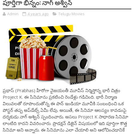
పూర్తిగా భిన్నం: నాగ్ అశ్విన్
Admin
4 years ago
Telugu Movies
ప్రభాస్ (Prabhas) హీరోగా వైజయంతీ మూవీస్ నిర్మిస్తోన్న భారీ చిత్రం
Project K. ఈ సినిమాను ప్రకటించి రెండేళ్లు గడిచింది. భారీ నిర్మాణ
విలువలతో రూపొందుతోన్న ఈ పాన్ ఇండియా మూవీకి సంబంధించి ఒక
పోస్టర్ తప్ప అప్‌డేట్స్ ఏమీ లేవు. అయితే, ఈ సినిమా ఆలస్యం కావడంపై
దర్శకుడు నాగ్ అశ్విన్ స్పందించారు. అసలు Project K సాధారణ సినిమా
లాంటిది కాదని వివరించారు. ప్రొడక్షన్ డిజైన్ విషయంలో ఇది పూర్తిగా కొత్త
సినిమా అని అన్నారు. ఈ సినిమాను ఎలా చేయాలి అని ఆలోచించడానికే