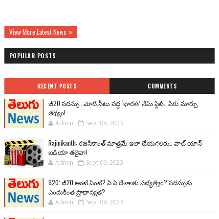
View More Latest News
POPULAR POSTS
RECENT POSTS
COMMENTS
జీ20 సదస్సు.. మోదీ సీటు వద్ద ‘భారత్’ నేమ్ ప్లేట్‌.. పేరు మార్పు
తథ్యం!
Admin
Sept 09, 2023
Rajinikanth: రజనీకాంత్ మాత్రమే ఇలా చేయగలరు.. వాట్ యాన్
ఐడియా తలైవా!
Admin
Sept 09, 2023
G20: జీ20 అంటే ఏంటి? ఏ ఏ దేశాలకు సభ్యత్వం? సదస్సుకు
ఎందుకింత ప్రాధాన్యత?
Admin
Sept 09, 2023