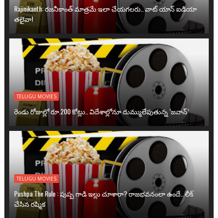
Rajinikanth: రజనీకాంత్ మాత్రమే ఇలా చేయగలరు.. వాట్ యాన్ ఐడియా
తలైవా!
TELUGU MOVIES
రెండు రోజుల్లో రూ.200 కోట్లు.. విదేశాల్లోనూ దుమ్ములేపుతున్న ‘జవాన్’
TELUGU MOVIES
Pushpa The Rule : పుష్ప గాడి ఇల్లు చూశారా? రాజభవనంలా ఉందే.. లీక్
చేసిన రష్మిక