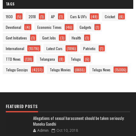
TAGS
1930
(5)
2018
(1)
AP
(1)
Cars & UV's
(49)
Cricket
(6)
Devotional
(4)
Economic Times
(46)
Gadgets
(1)
Govt Initiatives
(1)
Govt Jobs
(3)
Health
(1)
International
(10716)
Latest Cars
(1896)
Patriotic
(1)
TTD News
(138)
Telangana
(8)
Telugu
(6)
Telugu Gossips
(4237)
Telugu Movies
(8655)
Telugu News
(15006)
FEATURED POSTS
Allegations of sexual harassment should be taken seriously:
Maneka Gandhi
Admin
Oct 10, 2018