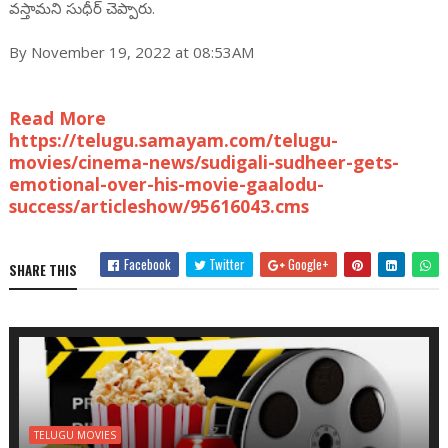
వస్తామని సుధీర్ చెప్పారు.
By November 19, 2022 at 08:53AM
Read More
https://telugu.samayam.com/telugu-
movies/cinema-news/sudigali-sudheer-gets-
emotional-over-his-movie-gaalodu-
success/articleshow/95616043.cms
Facebook
Twitter
Google+
SHARE THIS
TELUGU MOVIES