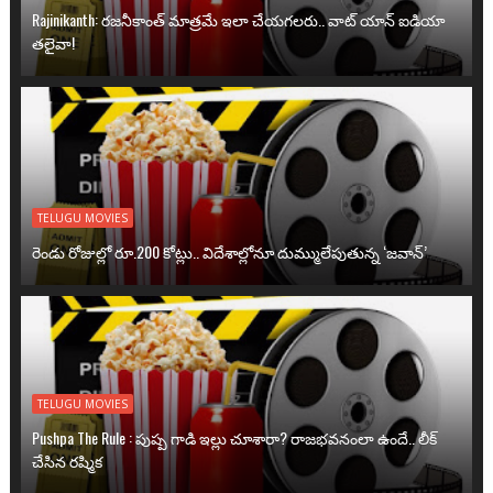
Rajinikanth: రజనీకాంత్ మాత్రమే ఇలా చేయగలరు.. వాట్ యాన్ ఐడియా
తలైవా!
TELUGU MOVIES
రెండు రోజుల్లో రూ.200 కోట్లు.. విదేశాల్లోనూ దుమ్ములేపుతున్న ‘జవాన్’
TELUGU MOVIES
Pushpa The Rule : పుష్ప గాడి ఇల్లు చూశారా? రాజభవనంలా ఉందే.. లీక్
చేసిన రష్మిక