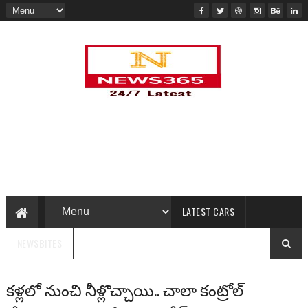
LATEST CARS
NEWSBITES
కళ్లలో నుంచి నీళ్లొచ్చాయి.. చాలా కంట్రోల్