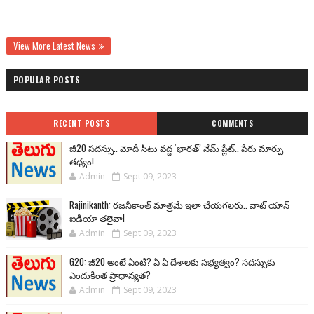
View More Latest News
POPULAR POSTS
RECENT POSTS
COMMENTS
జీ20 సదస్సు.. మోదీ సీటు వద్ద ‘భారత్’ నేమ్ ప్లేట్‌.. పేరు మార్పు
తథ్యం!
Admin
Sept 09, 2023
Rajinikanth: రజనీకాంత్ మాత్రమే ఇలా చేయగలరు.. వాట్ యాన్
ఐడియా తలైవా!
Admin
Sept 09, 2023
G20: జీ20 అంటే ఏంటి? ఏ ఏ దేశాలకు సభ్యత్వం? సదస్సుకు
ఎందుకింత ప్రాధాన్యత?
Admin
Sept 09, 2023