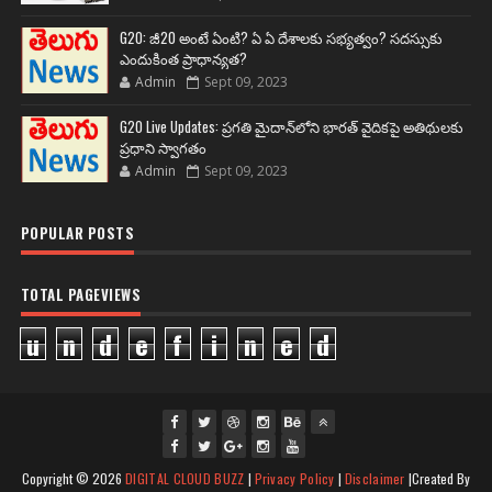
G20: జీ20 అంటే ఏంటి? ఏ ఏ దేశాలకు సభ్యత్వం? సదస్సుకు
ఎందుకింత ప్రాధాన్యత?
Admin
Sept 09, 2023
G20 Live Updates: ప్రగతి మైదాన్‌లోని భారత్ వైదికపై అతిథులకు
ప్రధాని స్వాగతం
Admin
Sept 09, 2023
POPULAR POSTS
TOTAL PAGEVIEWS
u
n
d
e
f
i
n
e
d
fac
twi
gpl
ins
you
Copyright ©
2026
DIGITAL CLOUD BUZZ
|
Privacy Policy
|
Disclaimer
|Created By