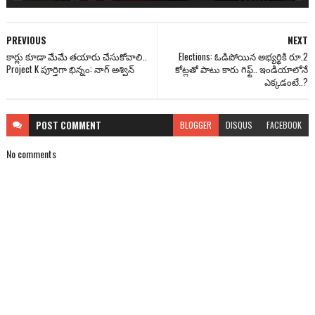
PREVIOUS
NEXT
కార్లు కూడా మేమే తయారు చేసుకోవాలి..
Elections: ఓడిపోయిన అభ్యర్థికి రూ.2
Project K పూర్తిగా భిన్నం: నాగ్ అశ్విన్
కోట్లతో పాటు కారు గిఫ్ట్.. ఇండియాలోనే
ఎక్కడంటే..?
POST
COMMENT
BLOGGER
DISQUS
FACEBOOK
No comments