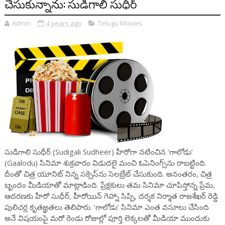
చేసుకున్నాను: సుడిగాలి సుధీర్
Admin
4 years ago
Telugu Movies
సుడిగాలి సుధీర్ (Sudigali Sudheer) హీరోగా నటించిన ‘గాలోడు’
(Gaalodu) సినిమా శుక్రవారం విడుదలై మంచి ఓపెనింగ్స్‌ను రాబట్టింది.
దీంతో చిత్ర యూనిట్ నిన్న సక్సెస్‌ను సెలబ్రేట్ చేసుకుంది. అనంతరం, చిత్ర
బృందం మీడియాతో మాట్లాడింది. ప్రేక్షకులు తమ సినిమా చూపిస్తోన్న ప్రేమ,
ఆదరణకు హీరో సుధీర్, హీరోయిన్ గెహ్నా సిప్పి, దర్శక నిర్మాత రాజశేఖర్ రెడ్డి
పులిచర్ల కృతజ్ఞతలు తెలిపారు. ‘గాలోడు’ సినిమా ఎంత వసూలు చేసింది
అనే విషయంపై మరో రెండు రోజుల్లో పూర్తి లెక్కలతో మీడియా ముందుకు