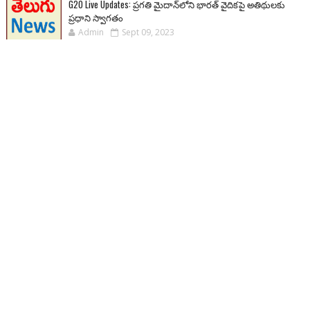
G20 Live Updates: ప్రగతి మైదాన్‌లోని భారత్ వైదికపై అతిథులకు
ప్రధాని స్వాగతం
Admin
Sept 09, 2023