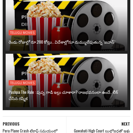
TELUGU MOVIES
రెండు రోజుల్లో రూ.200 కోట్లు.. విదేశాల్లోనూ దుమ్ములేపుతున్న ‘జవాన్’
TELUGU MOVIES
Pushpa The Rule : పుష్ప గాడి ఇల్లు చూశారా? రాజభవనంలా ఉందే.. లీక్
చేసిన రష్మిక
PREVIOUS
NEXT
Peru Plane Crash టేకాఫ్ సమయంలో
Guwahati High Court బుల్డోజర్లతో ఇళ్లు