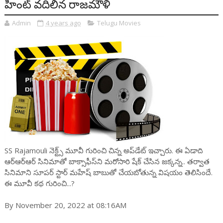
హింట్ వదిలిన రాజమౌళి
Admin
4 years ago
Telugu Movies
SS Rajamouli నెక్ట్స్ మూవీ గురించి చిన్న అప్‌డేట్ ఇచ్చారు. ఈ ఏడాది
ఆర్ఆర్ఆర్ సినిమాతో బాక్సాఫీస్‌ని మరోసారి షేక్ చేసిన జక్కన్న.. తర్వాత
సినిమాని సూపర్ స్టార్ మహేష్ బాబుతో చేయబోతున్న విషయం తెలిసిందే.
ఈ మూవీ కథ గురించి...?
By November 20, 2022 at 08:16AM