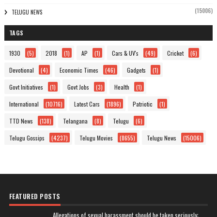
(15006)
TELUGU NEWS
TAGS
1930
(5)
2018
(1)
AP
(1)
Cars & UV's
(49)
Cricket
(6)
Devotional
(4)
Economic Times
(46)
Gadgets
(1)
Govt Initiatives
(1)
Govt Jobs
(3)
Health
(1)
International
(10716)
Latest Cars
(1896)
Patriotic
(1)
TTD News
(138)
Telangana
(8)
Telugu
(6)
Telugu Gossips
(4237)
Telugu Movies
(8655)
Telugu News
(15006)
FEATURED POSTS
Allegations of sexual harassment should be taken seriously: