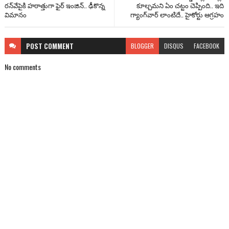
రన్‌వేపైకి హఠాత్తుగా ఫైర్ ఇంజిన్.. ఢీకొన్న
కూల్చమని ఏం చట్టం చెప్పింది.. ఇది
విమానం
గ్యాంగ్‌వార్ లాంటిదే.. హైకోర్టు ఆగ్రహం
POST
COMMENT
BLOGGER
DISQUS
FACEBOOK
No comments