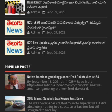
Rajinikanth: రజనీకాంత్ మాత్రమే ఇలా చేయగలరు.. వాట్ యాన్
ఐడియా తలైవా!
Admin
Sept 09, 2023
G20: జీ20 అంటే ఏంటి? ఏ ఏ దేశాలకు సభ్యత్వం? సదస్సుకు
ఎందుకింత ప్రాధాన్యత?
Admin
Sept 09, 2023
G20 Live Updates: ప్రగతి మైదాన్‌లోని భారత్ వైదికపై అతిథులకు
ప్రధాని స్వాగతం
Admin
Sept 09, 2023
POPULAR POSTS
Native American gambling pioneer Fred Dakota dies at 84
By September 18, 2021 at 11:02PM Read More
https://timesofindia.indiatimes.com/world/us/native-
american-gambling-pioneer-fred-dakota-d...
2018 Maruti Suzuki Ertiga Review First Drive
The was never a car created to invite superlatives. It did
absolutely nothing in a spectacular fashion, but still
struggled to find any...