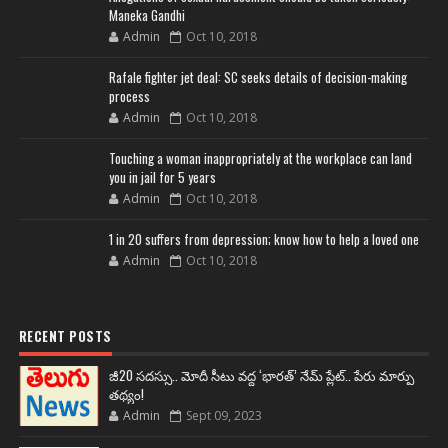
Maneka Gandhi
Admin
Oct 10, 2018
Rafale fighter jet deal: SC seeks details of decision-making
process
Admin
Oct 10, 2018
Touching a woman inappropriately at the workplace can land
you in jail for 5 years
Admin
Oct 10, 2018
1 in 20 suffers from depression; know how to help a loved one
Admin
Oct 10, 2018
RECENT POSTS
జీ20 సదస్సు.. మోదీ సీటు వద్ద ‘భారత్’ నేమ్ ప్లేట్‌.. పేరు మార్పు
తథ్యం!
Admin
Sept 09, 2023