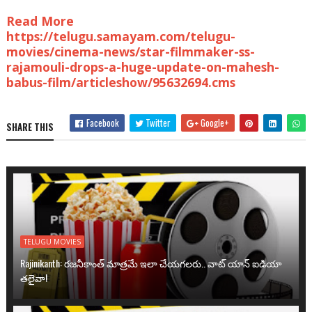
Read More
https://telugu.samayam.com/telugu-
movies/cinema-news/star-filmmaker-ss-
rajamouli-drops-a-huge-update-on-mahesh-
babus-film/articleshow/95632694.cms
Facebook
Twitter
Google+
SHARE THIS
TELUGU MOVIES
Rajinikanth: రజనీకాంత్ మాత్రమే ఇలా చేయగలరు.. వాట్ యాన్ ఐడియా
తలైవా!