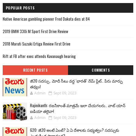
POPULAR POSTS
Native American gambling pioneer Fred Dakota dies at 84
2019 BMW 330i M Sport First Drive Review
2018 Maruti Suzuki Ertiga Review First Drive
Rift at FB after exec attends Kavanaugh hearing
RECENT POSTS
COMMENTS
జీ20 సదస్సు.. మోదీ సీటు వద్ద ‘భారత్’ నేమ్ ప్లేట్‌.. పేరు మార్పు
తథ్యం!
Admin
Sept 09, 2023
Rajinikanth: రజనీకాంత్ మాత్రమే ఇలా చేయగలరు.. వాట్ యాన్
ఐడియా తలైవా!
Admin
Sept 09, 2023
G20: జీ20 అంటే ఏంటి? ఏ ఏ దేశాలకు సభ్యత్వం? సదస్సుకు
ఎందుకింత ప్రాధాన్యత?