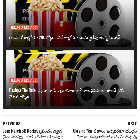
TELUGU MOVIES
రెండు రోజుల్లో రూ.200 కోట్లు.. విదేశాల్లోనూ దుమ్ములేపుతున్న ‘జవాన్’
TELUGU MOVIES
Pushpa The Rule : పుష్ప గాడి ఇల్లు చూశారా? రాజభవనంలా ఉందే.. లీక్
చేసిన రష్మిక
PREVIOUS
NEXT
Long March 5B Rocket ప్రపంచం నెత్తిన
Ukraine War జీతాలు ఇచ్చేవరకూ యుద్ధం
చైనా ముప్పు.. భూమి దిశగా 23 టన్నుల
చేయం.. ఉన్నతాధికారులను నిలదీస్తున్న