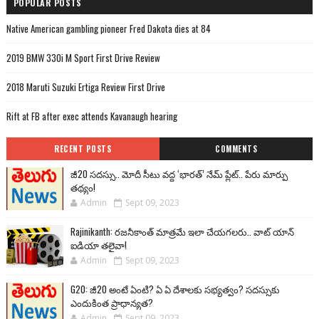
POPULAR POSTS
Native American gambling pioneer Fred Dakota dies at 84
2019 BMW 330i M Sport First Drive Review
2018 Maruti Suzuki Ertiga Review First Drive
Rift at FB after exec attends Kavanaugh hearing
RECENT POSTS
COMMENTS
జీ20 సదస్సు.. మోదీ సీటు వద్ద ‘భారత్’ నేమ్ ప్లేట్‌.. పేరు మార్పు
తథ్యం!
Admin
Sept 09, 2023
Rajinikanth: రజనీకాంత్ మాత్రమే ఇలా చేయగలరు.. వాట్ యాన్
ఐడియా తలైవా!
Admin
Sept 09, 2023
G20: జీ20 అంటే ఏంటి? ఏ ఏ దేశాలకు సభ్యత్వం? సదస్సుకు
ఎందుకింత ప్రాధాన్యత?
Admin
Sept 09, 2023