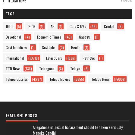
(15006)
TELUGU NEWS
TAGS
1930
(5)
2018
(1)
AP
(1)
Cars & UV's
(49)
Cricket
(6)
Devotional
(4)
Economic Times
(46)
Gadgets
(1)
Govt Initiatives
(1)
Govt Jobs
(3)
Health
(1)
International
(10716)
Latest Cars
(1896)
Patriotic
(1)
TTD News
(138)
Telangana
(8)
Telugu
(6)
Telugu Gossips
(4237)
Telugu Movies
(8655)
Telugu News
(15006)
FEATURED POSTS
Allegations of sexual harassment should be taken seriously:
Maneka Gandhi