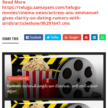
Read More
https://telugu.samayam.com/telugu-
movies/cinema-news/actress-anu-emmanuel-
gives-clarity-on-dating-rumors-with-
sirish/articleshow/95291647.cms
Facebook
Twitter
Google+
SHARE THIS
TELUGU MOVIES
Rajinikanth: రజనీకాంత్ మాత్రమే ఇలా చేయగలరు.. వాట్ యాన్ ఐడియా
తలైవా!