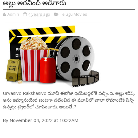
అల్లు అరవింద్ అడిగారు
Admin
4 years ago
Telugu Movies
Urvasivo Rakshasivo మూవీ ఈరోజు థియేటర్లలోకి వచ్చింది. అల్లు శిరీష్,
అను ఇమ్మానుయేల్‌ జంటగా నటించిన ఈ మూవీలో చాలా రొమాంటిక్ సీన్స్
ఉన్నట్లు ట్రైలర్‌లో చూపించారు. అయితే..?
By November 04, 2022 at 10:22AM