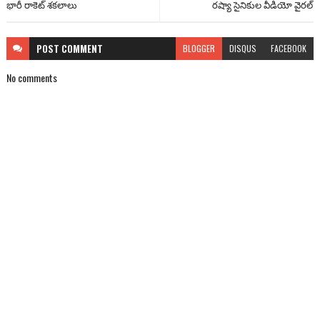
భారీ రాకెట్ శకలాలు
రష్యా సైనికుల వీడియో వైరల్
POST
COMMENT
BLOGGER
DISQUS
FACEBOOK
No comments