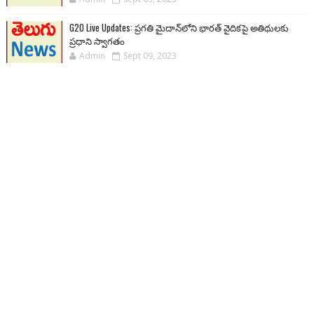
G20 Live Updates: ప్రగతి మైదాన్‌లోని భారత్ వైదికపై అతిథులకు
ప్రధాని స్వాగతం
Admin
Sept 09, 2023