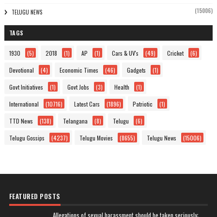
(15006)
TELUGU NEWS
TAGS
1930
(5)
2018
(1)
AP
(1)
Cars & UV's
(49)
Cricket
(6)
Devotional
(4)
Economic Times
(46)
Gadgets
(1)
Govt Initiatives
(1)
Govt Jobs
(3)
Health
(1)
International
(10716)
Latest Cars
(1896)
Patriotic
(1)
TTD News
(138)
Telangana
(8)
Telugu
(6)
Telugu Gossips
(4237)
Telugu Movies
(8655)
Telugu News
(15006)
FEATURED POSTS
Allegations of sexual harassment should be taken seriously: