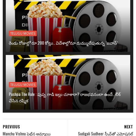
TELUGU MOVIES
రెండు రోజుల్లో రూ.200 కోట్లు.. విదేశాల్లోనూ దుమ్ములేపుతున్న ‘జవాన్’
TELUGU MOVIES
Pushpa The Rule : పుష్ప గాడి ఇల్లు చూశారా? రాజభవనంలా ఉందే.. లీక్
చేసిన రష్మిక
PREVIOUS
NEXT
Manchu Vishnu పెట్టిన అమ్మాయి
Sudigali Sudheer స్పీచ్‌తో ఎమోషనల్