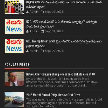
Rajinikanth: రజనీకాంత్ మాత్రమే ఇలా చేయగలరు.. వాట్ యాన్
ఐడియా తలైవా!
Admin
Sept 09, 2023
G20: జీ20 అంటే ఏంటి? ఏ ఏ దేశాలకు సభ్యత్వం? సదస్సుకు
ఎందుకింత ప్రాధాన్యత?
Admin
Sept 09, 2023
G20 Live Updates: ప్రగతి మైదాన్‌లోని భారత్ వైదికపై అతిథులకు
ప్రధాని స్వాగతం
Admin
Sept 09, 2023
POPULAR POSTS
Native American gambling pioneer Fred Dakota dies at 84
By September 18, 2021 at 11:02PM Read More
https://timesofindia.indiatimes.com/world/us/native-
american-gambling-pioneer-fred-dakota-d...
2018 Maruti Suzuki Ertiga Review First Drive
The was never a car created to invite superlatives. It did
absolutely nothing in a spectacular fashion, but still
struggled to find any...