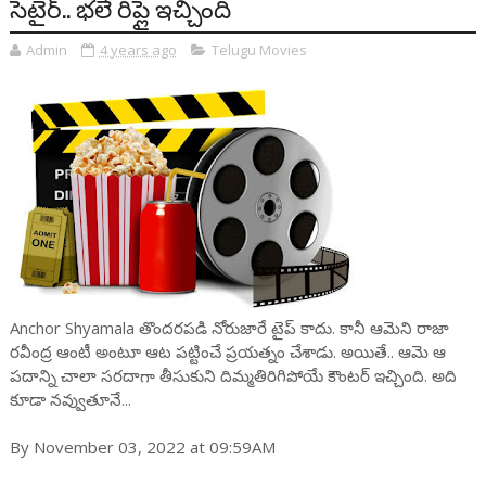
సెటైర్.. భలే రిప్లై ఇచ్చింది
Admin
4 years ago
Telugu Movies
Anchor Shyamala తొందరపడి నోరుజారే టైప్ కాదు. కానీ ఆమెని రాజా
రవీంద్ర ఆంటీ అంటూ ఆట పట్టించే ప్రయత్నం చేశాడు. అయితే.. ఆమె ఆ
పదాన్ని చాలా సరదాగా తీసుకుని దిమ్మతిరిగిపోయే కౌంటర్ ఇచ్చింది. అది
కూడా నవ్వుతూనే...
By November 03, 2022 at 09:59AM