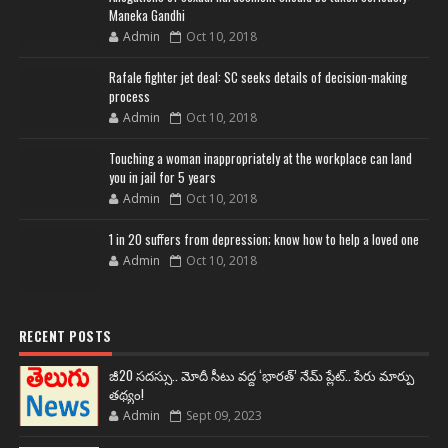
Maneka Gandhi
Admin
Oct 10, 2018
Rafale fighter jet deal: SC seeks details of decision-making
process
Admin
Oct 10, 2018
Touching a woman inappropriately at the workplace can land
you in jail for 5 years
Admin
Oct 10, 2018
1 in 20 suffers from depression; know how to help a loved one
Admin
Oct 10, 2018
RECENT POSTS
జీ20 సదస్సు.. మోదీ సీటు వద్ద ‘భారత్’ నేమ్ ప్లేట్‌.. పేరు మార్పు
తథ్యం!
Admin
Sept 09, 2023