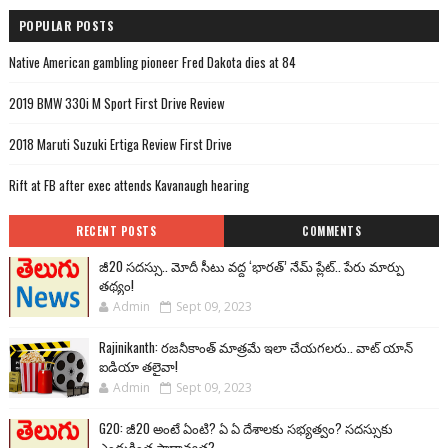
POPULAR POSTS
Native American gambling pioneer Fred Dakota dies at 84
2019 BMW 330i M Sport First Drive Review
2018 Maruti Suzuki Ertiga Review First Drive
Rift at FB after exec attends Kavanaugh hearing
RECENT POSTS
COMMENTS
జీ20 సదస్సు.. మోదీ సీటు వద్ద ‘భారత్’ నేమ్ ప్లేట్‌.. పేరు మార్పు
తథ్యం!
Admin
Sept 09, 2023
Rajinikanth: రజనీకాంత్ మాత్రమే ఇలా చేయగలరు.. వాట్ యాన్
ఐడియా తలైవా!
Admin
Sept 09, 2023
G20: జీ20 అంటే ఏంటి? ఏ ఏ దేశాలకు సభ్యత్వం? సదస్సుకు
ఎందుకింత ప్రాధాన్యత?