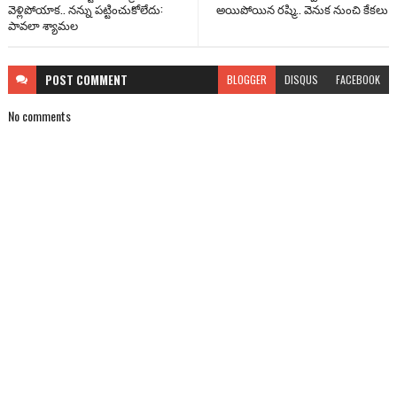
వెళ్లిపోయాక.. నన్ను పట్టించుకోలేదు:
అయిపోయిన రష్మి.. వెనుక నుంచి కేకలు
పావలా శ్యామల
POST
COMMENT
BLOGGER
DISQUS
FACEBOOK
No comments