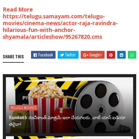
Read More
https://telugu.samayam.com/telugu-
movies/cinema-news/actor-raja-ravindra-
hilarious-fun-with-anchor-
shyamala/articleshow/95267820.cms
Facebook
Twitter
Google+
SHARE THIS
TELUGU MOVIES
Rajinikanth: రజనీకాంత్ మాత్రమే ఇలా చేయగలరు.. వాట్ యాన్ ఐడియా
తలైవా!