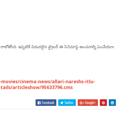
రాబోతోంది. ఇప్పటికే విడుదలైన ట్రైలర్ ఈ సినిమాపై అంచనాల్ని పెంచేయగా..
movies/cinema-news/allari-nareshs-itlu-
tails/articleshow/95633796.cms
Facebook
Twitter
Google+