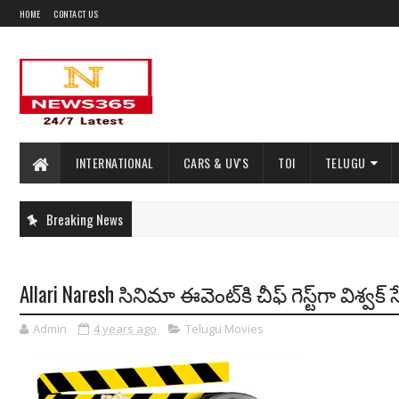
HOME
CONTACT US
INTERNATIONAL
CARS & UV'S
TOI
TELUGU
Breaking News
Allari Naresh సినిమా ఈవెంట్‌కి చీఫ్ గెస్ట్‌గా విశ్
Admin
4 years ago
Telugu Movies