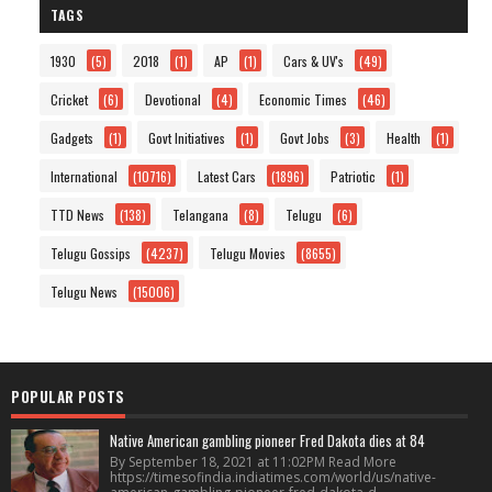
TAGS
1930
(5)
2018
(1)
AP
(1)
Cars & UV's
(49)
Cricket
(6)
Devotional
(4)
Economic Times
(46)
Gadgets
(1)
Govt Initiatives
(1)
Govt Jobs
(3)
Health
(1)
International
(10716)
Latest Cars
(1896)
Patriotic
(1)
TTD News
(138)
Telangana
(8)
Telugu
(6)
Telugu Gossips
(4237)
Telugu Movies
(8655)
Telugu News
(15006)
POPULAR POSTS
Native American gambling pioneer Fred Dakota dies at 84
By September 18, 2021 at 11:02PM Read More
https://timesofindia.indiatimes.com/world/us/native-