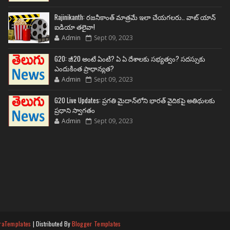
Rajinikanth: రజనీకాంత్ మాత్రమే ఇలా చేయగలరు.. వాట్ యాన్
ఐడియా తలైవా!
Admin
Sept 09, 2023
G20: జీ20 అంటే ఏంటి? ఏ ఏ దేశాలకు సభ్యత్వం? సదస్సుకు
ఎందుకింత ప్రాధాన్యత?
Admin
Sept 09, 2023
G20 Live Updates: ప్రగతి మైదాన్‌లోని భారత్ వైదికపై అతిథులకు
ప్రధాని స్వాగతం
Admin
Sept 09, 2023
raTemplates
| Distributed By
Blogger Templates