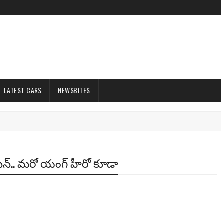
LATEST CARS
NEWSBITES
వక్ సేన్.. మరో యంగ్ హీరో కూడా