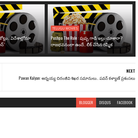
TELUGU MOVIES
ోట్లు.. విదేశాల్లోనూ
Pushpa The Rule : పుష్ప గాడి ఇల్లు చూశారా?
న్’
రాజభవనంలా ఉందే.. లీక్ చేసిన రష్మిక
NEXT
Pawan Kalyan: అన్నయ్య చిరంజీవి శిఖర సమానులు.. పవన్ కళ్యాణ్ ప్రశంసలు
BLOGGER
DISQUS
FACEBOOK