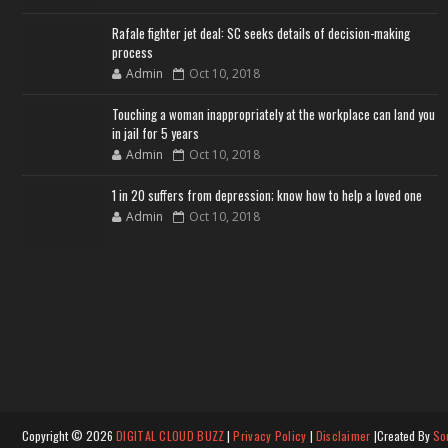
Rafale fighter jet deal: SC seeks details of decision-making
process
Admin
Oct 10, 2018
Touching a woman inappropriately at the workplace can land you
in jail for 5 years
Admin
Oct 10, 2018
1 in 20 suffers from depression; know how to help a loved one
Admin
Oct 10, 2018
Copyright ©
2026
DIGITAL CLOUD BUZZ
|
Privacy Policy
|
Disclaimer
|Created By
So