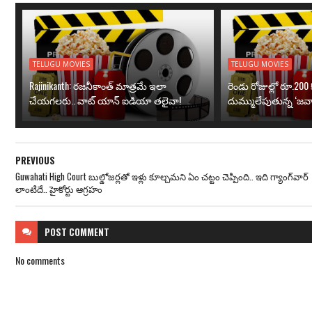
TELUGU MOVIES
TELUGU MOVIES
Rajinikanth: రజనీకాంత్ మాత్రమే ఇలా
రెండు రోజుల్లో రూ.200 క
చేయగలరు.. వాట్ యాన్ ఐడియా తలైవా!
దుమ్ములేపుతున్న ‘జవా
PREVIOUS
Guwahati High Court బుల్డోజర్లతో ఇళ్లు కూల్చమని ఏం చట్టం చెప్పింది.. ఇది గ్యాంగ్‌వార్
లాంటిదే.. హైకోర్టు ఆగ్రహం
POST
COMMENT
No comments