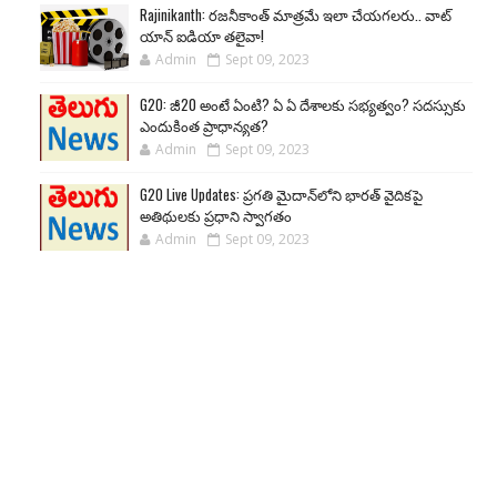
Rajinikanth: రజనీకాంత్ మాత్రమే ఇలా చేయగలరు.. వాట్
యాన్ ఐడియా తలైవా!
Admin
Sept 09, 2023
G20: జీ20 అంటే ఏంటి? ఏ ఏ దేశాలకు సభ్యత్వం? సదస్సుకు
ఎందుకింత ప్రాధాన్యత?
Admin
Sept 09, 2023
G20 Live Updates: ప్రగతి మైదాన్‌లోని భారత్ వైదికపై
అతిథులకు ప్రధాని స్వాగతం
Admin
Sept 09, 2023