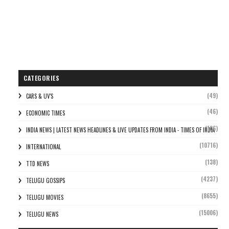
CATEGORIES
(49)
CARS & UV'S
(46)
ECONOMIC TIMES
(106)
INDIA NEWS | LATEST NEWS HEADLINES & LIVE UPDATES FROM INDIA - TIMES OF INDIA
(10716)
INTERNATIONAL
(138)
TTD NEWS
(4237)
TELUGU GOSSIPS
(8655)
TELUGU MOVIES
(15006)
TELUGU NEWS