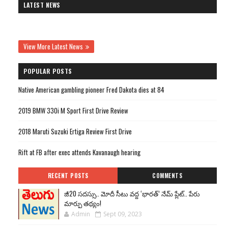
LATEST NEWS
View More Latest News
POPULAR POSTS
Native American gambling pioneer Fred Dakota dies at 84
2019 BMW 330i M Sport First Drive Review
2018 Maruti Suzuki Ertiga Review First Drive
Rift at FB after exec attends Kavanaugh hearing
RECENT POSTS
COMMENTS
జీ20 సదస్సు.. మోదీ సీటు వద్ద ‘భారత్’ నేమ్ ప్లేట్‌.. పేరు
మార్పు తథ్యం!
Admin
Sept 09, 2023