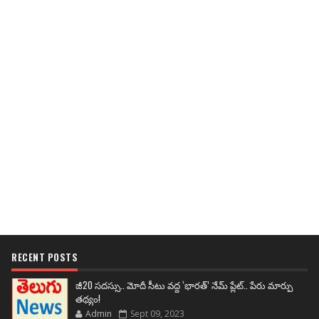
RECENT POSTS
జీ20 సదస్సు.. మోదీ సీటు వద్ద ‘భారత్’ నేమ్ ప్లేట్‌.. పేరు మార్పు
తథ్యం!
Admin
Sept 09, 2023