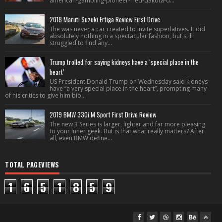
american-gambling-pioneer-fred-dakota-d...
2018 Maruti Suzuki Ertiga Review First Drive
The was never a car created to invite superlatives. It did
absolutely nothing in a spectacular fashion, but still
struggled to find any...
Trump trolled for saying kidneys have a ‘special place in the
heart’
US President Donald Trump on Wednesday said kidneys
have “a very special place in the heart”, prompting many
of his critics to give him bio...
2019 BMW 330i M Sport First Drive Review
The new 3 Series is larger, lighter and far more pleasing
to your inner geek. But is that what really matters? After
all, even BMW define...
TOTAL PAGEVIEWS
1
6
5
1
8
5
9