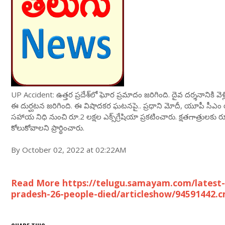
UP Accident: ఉత్తర ప్రదేశ్‌లో ఘోర ప్రమాదం జరిగింది. దైవ దర్శనానికి వెళ్
ఈ దుర్ఘటన జరిగింది. ఈ విషాదకర ఘటనపై.. ప్రధాని మోదీ, యూపీ సీఎం యోగీ
సహాయ నిధి నుంచి రూ.2 లక్షల ఎక్స్‌గ్రేషియా ప్రకటించారు. క్షతగాత్రులకు రూ
కోలుకోవాలని ప్రార్థించారు.
By October 02, 2022 at 02:22AM
Read More https://telugu.samayam.com/latest-n
pradesh-26-people-died/articleshow/94591442.