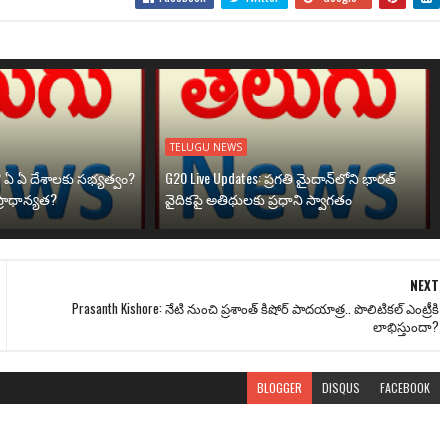
TELUGU NEWS
? ఏ ఏ దేశాలకు సభ్యత్వం?
G20 Live Updates: ప్రగతి మైదాన్‌లోని భారత్
్రాధాన్యత?
వైదికపై అతిథులకు ప్రధాని స్వాగతం
NEXT
Prasanth Kishore: నేటి నుంచి ప్రశాంత్ కిషోర్ పాదయాత్ర.. పొలిటికల్ ఎంట్రీకి
లాభిస్తుందా?
BLOGGER
DISQUS
FACEBOOK