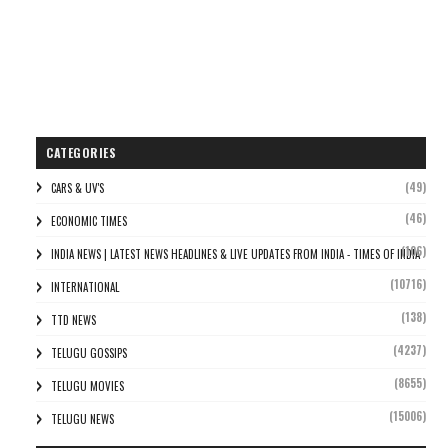
CATEGORIES
(49)
CARS & UV'S
(46)
ECONOMIC TIMES
(106)
INDIA NEWS | LATEST NEWS HEADLINES & LIVE UPDATES FROM INDIA - TIMES OF INDIA
(10716)
INTERNATIONAL
(138)
TTD NEWS
(4237)
TELUGU GOSSIPS
(8655)
TELUGU MOVIES
(15006)
TELUGU NEWS