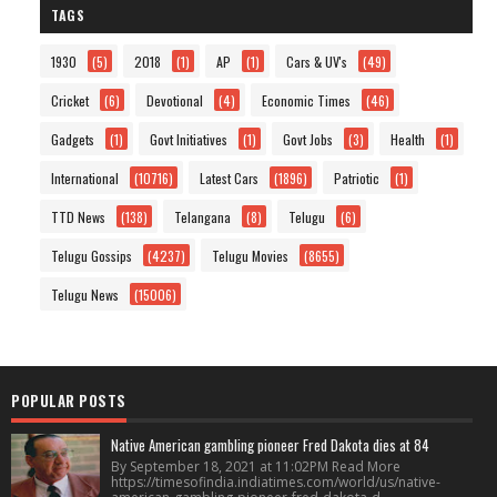
TAGS
1930
(5)
2018
(1)
AP
(1)
Cars & UV's
(49)
Cricket
(6)
Devotional
(4)
Economic Times
(46)
Gadgets
(1)
Govt Initiatives
(1)
Govt Jobs
(3)
Health
(1)
International
(10716)
Latest Cars
(1896)
Patriotic
(1)
TTD News
(138)
Telangana
(8)
Telugu
(6)
Telugu Gossips
(4237)
Telugu Movies
(8655)
Telugu News
(15006)
POPULAR POSTS
Native American gambling pioneer Fred Dakota dies at 84
By September 18, 2021 at 11:02PM Read More
https://timesofindia.indiatimes.com/world/us/native-