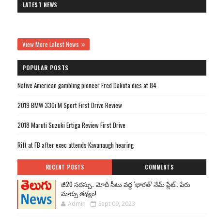
LATEST NEWS
View More Latest News
POPULAR POSTS
Native American gambling pioneer Fred Dakota dies at 84
2019 BMW 330i M Sport First Drive Review
2018 Maruti Suzuki Ertiga Review First Drive
Rift at FB after exec attends Kavanaugh hearing
RECENT POSTS
COMMENTS
జీ20 సదస్సు.. మోదీ సీటు వద్ద ‘భారత్’ నేమ్ ప్లేట్‌.. పేరు
మార్పు తథ్యం!
Admin
Sept 09, 2023