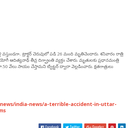
లి వస్తుండగా.. ట్రాక్టర్ చెరువులో పడి 26 మంది మృతిచెందారు. శనివారం రాత్రి
 ఆదిత్యనాథ్ తీవ్ర దిగ్భ్రాంతి వ్యక్తం చేశారు. మృతులకు ప్రధానమంత్రి
.50 వేలు సాయం చేస్తామని ట్విట్టర్ ద్వారా వెల్లడించారు. క్షతగాత్రులు
ews/india-news/a-terrible-accident-in-uttar-
cms
Facebook
Twitter
Google+