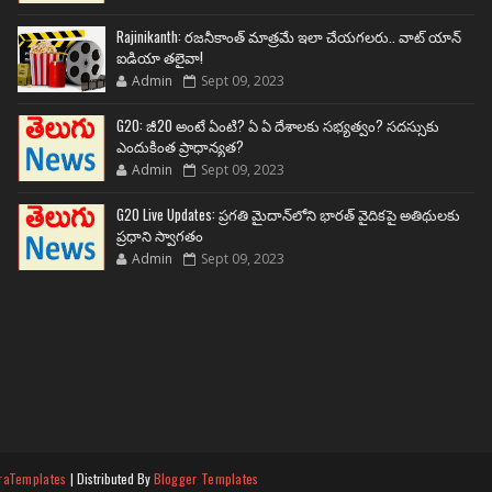
Rajinikanth: రజనీకాంత్ మాత్రమే ఇలా చేయగలరు.. వాట్ యాన్
ఐడియా తలైవా!
Admin
Sept 09, 2023
G20: జీ20 అంటే ఏంటి? ఏ ఏ దేశాలకు సభ్యత్వం? సదస్సుకు
ఎందుకింత ప్రాధాన్యత?
Admin
Sept 09, 2023
G20 Live Updates: ప్రగతి మైదాన్‌లోని భారత్ వైదికపై అతిథులకు
ప్రధాని స్వాగతం
Admin
Sept 09, 2023
raTemplates
| Distributed By
Blogger Templates