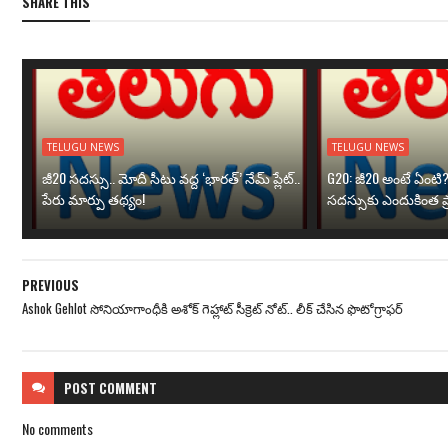
SHARE THIS
TELUGU NEWS
TELUGU NEWS
జీ20 సదస్సు.. మోదీ సీటు వద్ద ‘భారత్’ నేమ్ ప్లేట్‌..
G20: జీ20 అంటే ఏంటి
పేరు మార్పు తథ్యం!
సదస్సుకు ఎందుకింత ప
PREVIOUS
Ashok Gehlot సోనియాగాంధీకి అశోక్ గెహ్లాట్ సీక్రెట్ నోట్.. లీక్ చేసిన ఫొటోగ్రాఫర్
POST
COMMENT
No comments