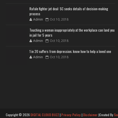
Rafale fighter jet deal: SC seeks details of decision-making
process
Admin
Oct 10, 2018
Touching a woman inappropriately at the workplace can land you
in jail for 5 years
Admin
Oct 10, 2018
1 in 20 suffers from depression; know how to help a loved one
Admin
Oct 10, 2018
Copyright ©
2026
DIGITAL CLOUD BUZZ
|
Privacy Policy
|
Disclaimer
|Created By
So