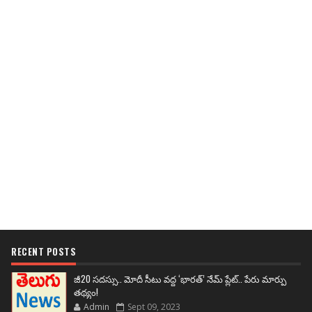
RECENT POSTS
జీ20 సదస్సు.. మోదీ సీటు వద్ద ‘భారత్’ నేమ్ ప్లేట్‌.. పేరు మార్పు
తథ్యం!
Admin
Sept 09, 2023