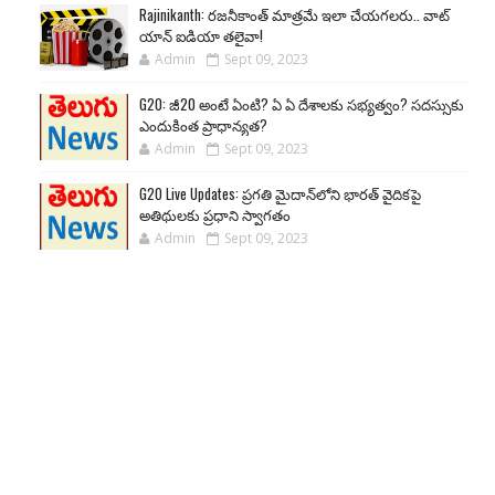
Rajinikanth: రజనీకాంత్ మాత్రమే ఇలా చేయగలరు.. వాట్
యాన్ ఐడియా తలైవా!
Admin
Sept 09, 2023
G20: జీ20 అంటే ఏంటి? ఏ ఏ దేశాలకు సభ్యత్వం? సదస్సుకు
ఎందుకింత ప్రాధాన్యత?
Admin
Sept 09, 2023
G20 Live Updates: ప్రగతి మైదాన్‌లోని భారత్ వైదికపై
అతిథులకు ప్రధాని స్వాగతం
Admin
Sept 09, 2023