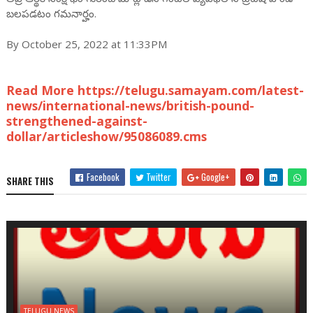
బలపడటం గమనార్హం.
By October 25, 2022 at 11:33PM
Read More https://telugu.samayam.com/latest-
news/international-news/british-pound-
strengthened-against-
dollar/articleshow/95086089.cms
Facebook
Twitter
Google+
SHARE THIS
TELUGU NEWS