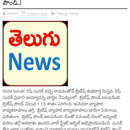
పౌండ్..!
Admin
4 years ago
Telugu News
Rishi Sunak: రిషి సునక్ వచ్చి రావడంతోనే బ్రిటీష్ శుభవార్త విన్నది. రిషి
సునక్ ప్రధాని అయ్యారన్న వార్తల నేపథ్యంలో.. బ్రిటీష్ పౌండ్ బలపడింది.
బ్రిటీష్ పౌండ్ విలువ 1.18 శాతం పెరిగింది. అమెరికా వ్యాపార
కార్యకలాపాలు తగ్గి.. బ్రిటీష్ వ్యాపార కార్యకలాపాలు భారీగా పెరిగాయి.
ఫలితంగా.. బ్రిటీష్ పౌండ్ బలపడింది. దీంతో నవంబర్ నెలలో అన్నింటి
ధరలు తగ్గే అవకాశం ఉందని వాల్ స్ట్రీట్ జర్నల్ అభిప్రాయపడింది. సునక్
తీవ్ర ఆర్థిక సంక్షోభం గురించి మాట్లాడిన గంటల వ్యవధిలోనే బ్రిటీష్ పౌండ్