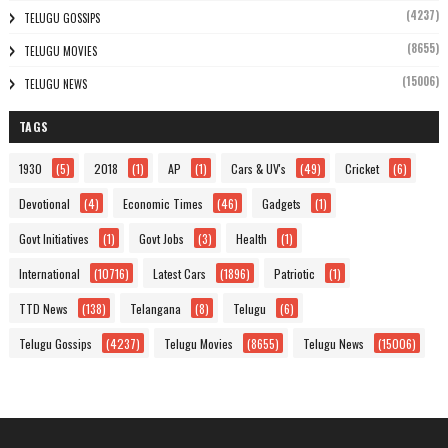
(4237)
TELUGU GOSSIPS
(8655)
TELUGU MOVIES
(15006)
TELUGU NEWS
TAGS
1930
(5)
2018
(1)
AP
(1)
Cars & UV's
(49)
Cricket
(6)
Devotional
(4)
Economic Times
(46)
Gadgets
(1)
Govt Initiatives
(1)
Govt Jobs
(3)
Health
(1)
International
(10716)
Latest Cars
(1896)
Patriotic
(1)
TTD News
(138)
Telangana
(8)
Telugu
(6)
Telugu Gossips
(4237)
Telugu Movies
(8655)
Telugu News
(15006)