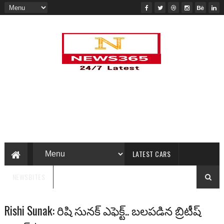
LATEST CARS
NEWSBITES
Rishi Sunak: రిషి సునక్ ఎఫెక్ట్.. బలపడిన బ్రిటీష్