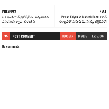
PREVIOUS
NEXT
ఒక ఇండియన్ బ్రిటిష్ పీఎం అవుతాడని
Pawan Kalyan Vs Mahesh Babu: పవన్
ఎవరనుకున్నారు: చిరంజీవి
కళ్యాణ్‌తో మహేష్ ఢీ.. వెనక్కి తగ్గేదెవరో!
POST
COMMENT
BLOGGER
DISQUS
FACEBOOK
No comments