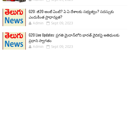
G20: జీ20 అంటే ఏంటి? ఏ ఏ దేశాలకు సభ్యత్వం? సదస్సుకు
ఎందుకింత ప్రాధాన్యత?
Admin
Sept 09, 2023
G20 Live Updates: ప్రగతి మైదాన్‌లోని భారత్ వైదికపై అతిథులకు
ప్రధాని స్వాగతం
Admin
Sept 09, 2023