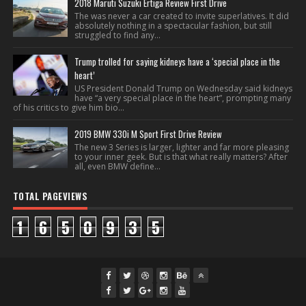
2018 Maruti Suzuki Ertiga Review First Drive
The was never a car created to invite superlatives. It did
absolutely nothing in a spectacular fashion, but still
struggled to find any...
Trump trolled for saying kidneys have a ‘special place in the
heart’
US President Donald Trump on Wednesday said kidneys
have “a very special place in the heart”, prompting many
of his critics to give him bio...
2019 BMW 330i M Sport First Drive Review
The new 3 Series is larger, lighter and far more pleasing
to your inner geek. But is that what really matters? After
all, even BMW define...
TOTAL PAGEVIEWS
1
6
5
0
9
3
5
fac
twi
gpl
ins
you