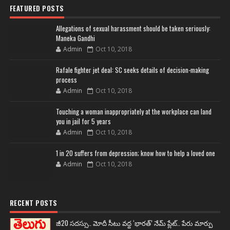
FEATURED POSTS
Allegations of sexual harassment should be taken seriously:
Maneka Gandhi
Admin
Oct 10, 2018
Rafale fighter jet deal: SC seeks details of decision-making
process
Admin
Oct 10, 2018
Touching a woman inappropriately at the workplace can land
you in jail for 5 years
Admin
Oct 10, 2018
1 in 20 suffers from depression; know how to help a loved one
Admin
Oct 10, 2018
RECENT POSTS
జీ20 సదస్సు.. మోదీ సీటు వద్ద ‘భారత్’ నేమ్ ప్లేట్‌.. పేరు మార్పు