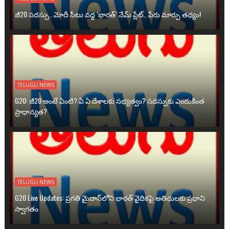
జీ20 సదస్సు.. మోదీ సీటు వద్ద ‘భారత్’ నేమ్ ప్లేట్‌.. పేరు మార్పు తథ్యం!
TELUGU NEWS
G20: జీ20 అంటే ఏంటి? ఏ ఏ దేశాలకు సభ్యత్వం? సదస్సుకు ఎందుకింత
ప్రాధాన్యత?
TELUGU NEWS
G20 Live Updates: ప్రగతి మైదాన్‌లోని భారత్ వైదికపై అతిథులకు ప్రధాని
స్వాగతం