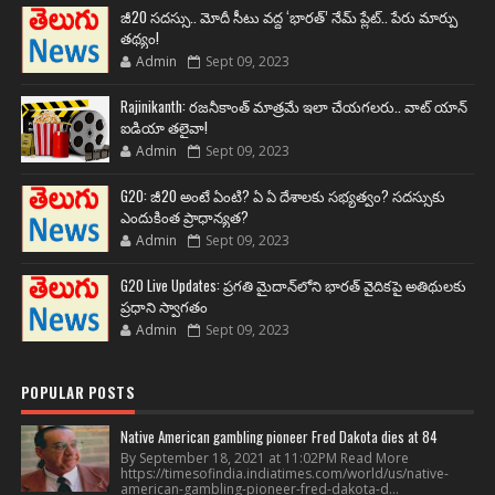
జీ20 సదస్సు.. మోదీ సీటు వద్ద ‘భారత్’ నేమ్ ప్లేట్‌.. పేరు మార్పు
తథ్యం!
Admin
Sept 09, 2023
Rajinikanth: రజనీకాంత్ మాత్రమే ఇలా చేయగలరు.. వాట్ యాన్
ఐడియా తలైవా!
Admin
Sept 09, 2023
G20: జీ20 అంటే ఏంటి? ఏ ఏ దేశాలకు సభ్యత్వం? సదస్సుకు
ఎందుకింత ప్రాధాన్యత?
Admin
Sept 09, 2023
G20 Live Updates: ప్రగతి మైదాన్‌లోని భారత్ వైదికపై అతిథులకు
ప్రధాని స్వాగతం
Admin
Sept 09, 2023
POPULAR POSTS
Native American gambling pioneer Fred Dakota dies at 84
By September 18, 2021 at 11:02PM Read More
https://timesofindia.indiatimes.com/world/us/native-
american-gambling-pioneer-fred-dakota-d...