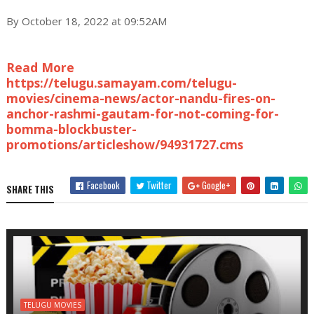
By October 18, 2022 at 09:52AM
Read More
https://telugu.samayam.com/telugu-
movies/cinema-news/actor-nandu-fires-on-
anchor-rashmi-gautam-for-not-coming-for-
bomma-blockbuster-
promotions/articleshow/94931727.cms
Facebook
Twitter
Google+
SHARE THIS
TELUGU MOVIES