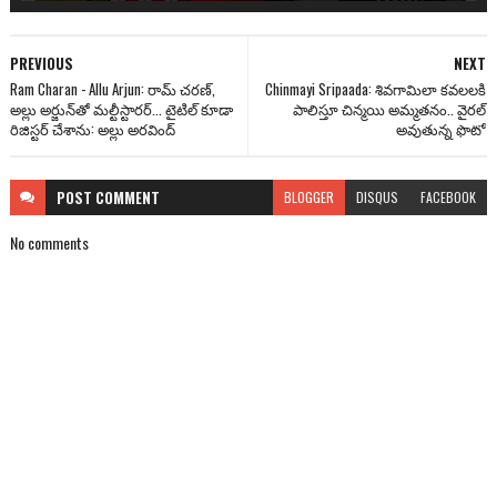
PREVIOUS
NEXT
Ram Charan - Allu Arjun: రామ్ చరణ్,
Chinmayi Sripaada: శివగామిలా కవలలకి
అల్లు అర్జున్‌తో మల్టీస్టారర్... టైటిల్ కూడా
పాలిస్తూ చిన్మయి అమ్మతనం.. వైరల్
రిజిస్టర్ చేశాను: అల్లు అరవింద్
అవుతున్న ఫొటో
POST
COMMENT
BLOGGER
DISQUS
FACEBOOK
No comments