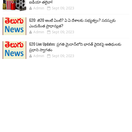
ఐడియా తలైవా!
Admin
Sept 09, 2023
G20: జీ20 అంటే ఏంటి? ఏ ఏ దేశాలకు సభ్యత్వం? సదస్సుకు
ఎందుకింత ప్రాధాన్యత?
Admin
Sept 09, 2023
G20 Live Updates: ప్రగతి మైదాన్‌లోని భారత్ వైదికపై అతిథులకు
ప్రధాని స్వాగతం
Admin
Sept 09, 2023