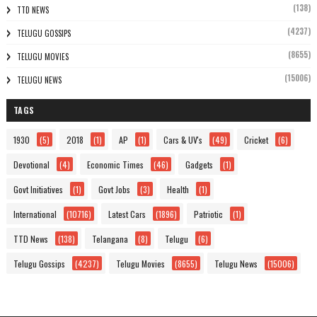
(138)
TTD NEWS
(4237)
TELUGU GOSSIPS
(8655)
TELUGU MOVIES
(15006)
TELUGU NEWS
TAGS
1930
(5)
2018
(1)
AP
(1)
Cars & UV's
(49)
Cricket
(6)
Devotional
(4)
Economic Times
(46)
Gadgets
(1)
Govt Initiatives
(1)
Govt Jobs
(3)
Health
(1)
International
(10716)
Latest Cars
(1896)
Patriotic
(1)
TTD News
(138)
Telangana
(8)
Telugu
(6)
Telugu Gossips
(4237)
Telugu Movies
(8655)
Telugu News
(15006)