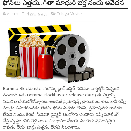
ఫోన్‌లు ఎత్తదు.. గీతా మాధురి భర్త నందు ఆవేదన
Admin
4 years ago
Telugu Movies
Bomma Blockbuster: ‘బొమ్మ బ్లాక్ బస్టర్’ సినిమా వార్తల్లోకి వచ్చింది.
నవంబర్ 4న (Bomma Blockbuster release date) ఈ చిత్రాన్ని
విడుదల చేయబోతోన్నారట. అందుకే ప్రమోషన్స్ ప్రారంభించారట. కానీ రష్మీ
మాత్రం సహకరించడం లేదట. ఫోన్లు ఎత్తడం లేదని, ప్రమోషన్లకు రావడం
లేదని నందు, కిరిటీ, సినిమా డైరెక్టర్ ఆందోళన చెందారు. రష్మీ షూటింగ్
చేస్తున్న స్థలానికి వెళ్లి నానా హంగామా చేశారు. ఎందుకు ప్రమోషన్లకు
రావడం లేదు, ఫోన్లు ఎత్తడం లేదని నిలదీశారు.