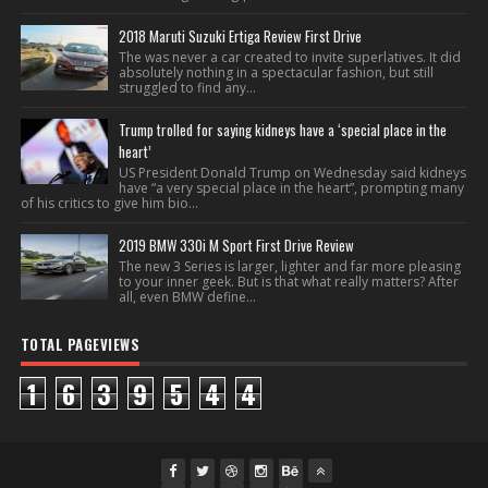
2018 Maruti Suzuki Ertiga Review First Drive
The was never a car created to invite superlatives. It did
absolutely nothing in a spectacular fashion, but still
struggled to find any...
Trump trolled for saying kidneys have a ‘special place in the
heart’
US President Donald Trump on Wednesday said kidneys
have “a very special place in the heart”, prompting many
of his critics to give him bio...
2019 BMW 330i M Sport First Drive Review
The new 3 Series is larger, lighter and far more pleasing
to your inner geek. But is that what really matters? After
all, even BMW define...
TOTAL PAGEVIEWS
1
6
3
9
5
4
4