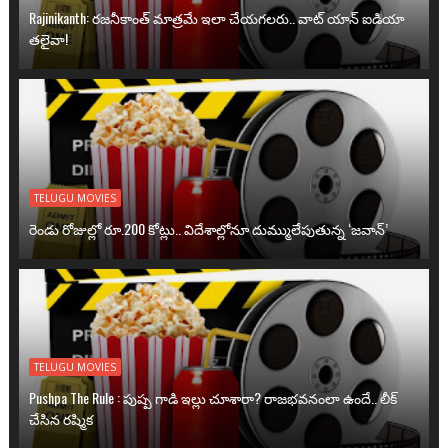
Rajinikanth: రజనీకాంత్ మాత్రమే ఇలా చేయగలరు.. వాట్ యాన్ ఐడియా
తలైవా!
TELUGU MOVIES
రెండు రోజుల్లో రూ.200 కోట్లు.. విదేశాల్లోనూ దుమ్ములేపుతున్న ‘జవాన్’
TELUGU MOVIES
Pushpa The Rule : పుష్ప గాడి ఇల్లు చూశారా? రాజభవనంలా ఉందే.. లీక్
చేసిన రష్మిక