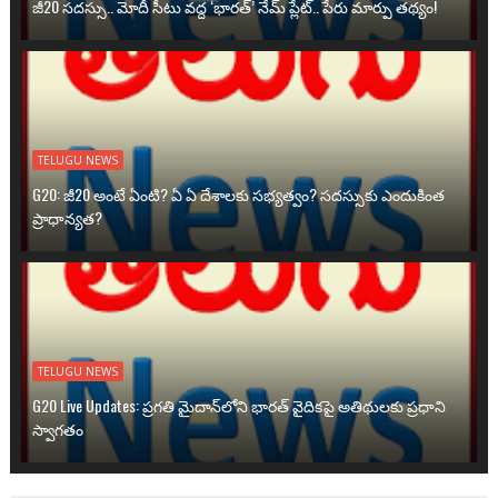
జీ20 సదస్సు.. మోదీ సీటు వద్ద ‘భారత్’ నేమ్ ప్లేట్‌.. పేరు మార్పు తథ్యం!
TELUGU NEWS
G20: జీ20 అంటే ఏంటి? ఏ ఏ దేశాలకు సభ్యత్వం? సదస్సుకు ఎందుకింత
ప్రాధాన్యత?
TELUGU NEWS
G20 Live Updates: ప్రగతి మైదాన్‌లోని భారత్ వైదికపై అతిథులకు ప్రధాని
స్వాగతం