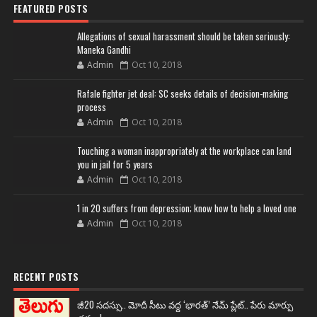
FEATURED POSTS
Allegations of sexual harassment should be taken seriously:
Maneka Gandhi
Admin
Oct 10, 2018
Rafale fighter jet deal: SC seeks details of decision-making
process
Admin
Oct 10, 2018
Touching a woman inappropriately at the workplace can land
you in jail for 5 years
Admin
Oct 10, 2018
1 in 20 suffers from depression; know how to help a loved one
Admin
Oct 10, 2018
RECENT POSTS
జీ20 సదస్సు.. మోదీ సీటు వద్ద ‘భారత్’ నేమ్ ప్లేట్‌.. పేరు మార్పు