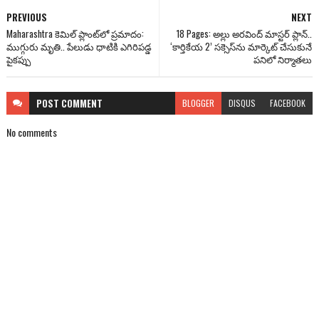
PREVIOUS
NEXT
Maharashtra కెమిల్ ప్లాంట్‌లో ప్రమాదం:
18 Pages: అల్లు అరవింద్ మాస్టర్ ప్లాన్..
ముగ్గురు మృతి.. పేలుడు ధాటికి ఎగిరిపడ్డ
‘కార్తికేయ 2’ సక్సెస్‌ను మార్కెట్ చేసుకునే
పైకప్పు
పనిలో నిర్మాతలు
POST
COMMENT
BLOGGER
DISQUS
FACEBOOK
No comments