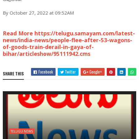
By October 27, 2022 at 09:52AM
Read More https://telugu.samayam.com/latest-
news/india-news/people-flee-after-53-wagons-
of-goods-train-derail-in-gaya-of-
bihar/articleshow/95111942.cms
Facebook
Twitter
Google+
SHARE THIS
TELUGU NEWS