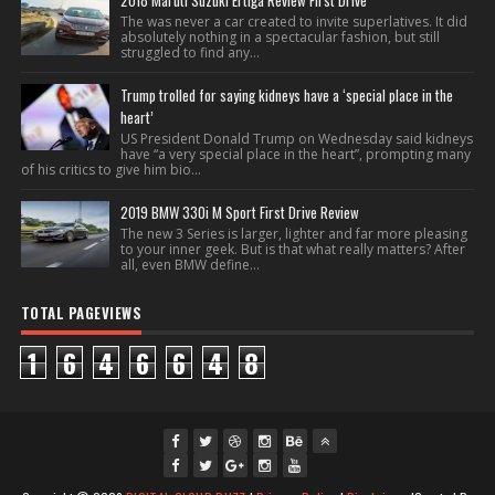
2018 Maruti Suzuki Ertiga Review First Drive
The was never a car created to invite superlatives. It did
absolutely nothing in a spectacular fashion, but still
struggled to find any...
Trump trolled for saying kidneys have a ‘special place in the
heart’
US President Donald Trump on Wednesday said kidneys
have “a very special place in the heart”, prompting many
of his critics to give him bio...
2019 BMW 330i M Sport First Drive Review
The new 3 Series is larger, lighter and far more pleasing
to your inner geek. But is that what really matters? After
all, even BMW define...
TOTAL PAGEVIEWS
1
6
4
6
6
4
8
fac
twi
gpl
ins
you