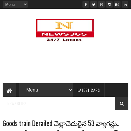
LATEST CARS
NEWSBITES
Goods train Derailed చెల్లాచెదురైన 53 వ్యాగన్లు..