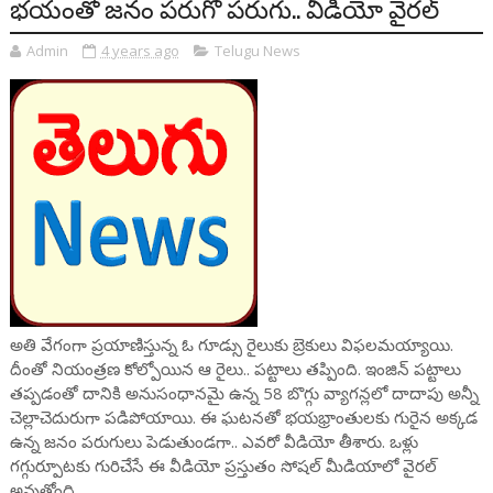
భయంతో జనం పరుగో పరుగు.. వీడియో వైరల్
Admin
4 years ago
Telugu News
అతి వేగంగా ప్రయాణిస్తున్న ఓ గూడ్సు రైలుకు బ్రెకులు విఫలమయ్యాయి.
దీంతో నియంత్రణ కోల్పోయిన ఆ రైలు.. పట్టాలు తప్పింది. ఇంజిన్‌ పట్టాలు
తప్పడంతో దానికి అనుసంధానమై ఉన్న 58 బొగ్గు వ్యాగన్లలో దాదాపు అన్నీ
చెల్లాచెదురుగా పడిపోయాయి. ఈ ఘటనతో భయభ్రాంతులకు గురైన అక్కడ
ఉన్న జనం పరుగులు పెడుతుండగా.. ఎవరో వీడియో తీశారు. ఒళ్లు
గగ్గుర్పూటకు గురిచేసే ఈ వీడియో ప్రస్తుతం సోషల్ మీడియాలో వైరల్
అవుతోంది.