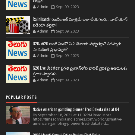
తథ్యం!
Admin
Sept 09, 2023
Rajinikanth: రజనీకాంత్ మాత్రమే ఇలా చేయగలరు.. వాట్ యాన్
ఐడియా తలైవా!
Admin
Sept 09, 2023
G20: జీ20 అంటే ఏంటి? ఏ ఏ దేశాలకు సభ్యత్వం? సదస్సుకు
ఎందుకింత ప్రాధాన్యత?
Admin
Sept 09, 2023
G20 Live Updates: ప్రగతి మైదాన్‌లోని భారత్ వైదికపై అతిథులకు
ప్రధాని స్వాగతం
Admin
Sept 09, 2023
POPULAR POSTS
Native American gambling pioneer Fred Dakota dies at 84
By September 18, 2021 at 11:02PM Read More
https://timesofindia.indiatimes.com/world/us/native-
american-gambling-pioneer-fred-dakota-d...