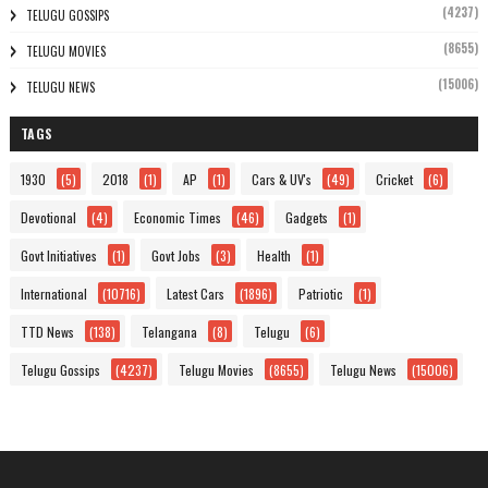
(4237)
TELUGU GOSSIPS
(8655)
TELUGU MOVIES
(15006)
TELUGU NEWS
TAGS
1930
(5)
2018
(1)
AP
(1)
Cars & UV's
(49)
Cricket
(6)
Devotional
(4)
Economic Times
(46)
Gadgets
(1)
Govt Initiatives
(1)
Govt Jobs
(3)
Health
(1)
International
(10716)
Latest Cars
(1896)
Patriotic
(1)
TTD News
(138)
Telangana
(8)
Telugu
(6)
Telugu Gossips
(4237)
Telugu Movies
(8655)
Telugu News
(15006)