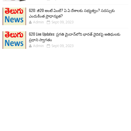
G20: జీ20 అంటే ఏంటి? ఏ ఏ దేశాలకు సభ్యత్వం? సదస్సుకు
ఎందుకింత ప్రాధాన్యత?
Admin
Sept 09, 2023
G20 Live Updates: ప్రగతి మైదాన్‌లోని భారత్ వైదికపై అతిథులకు
ప్రధాని స్వాగతం
Admin
Sept 09, 2023