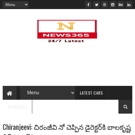
LATEST CARS
NEWSBITES
Chiranjeevi: చిరంజీవి నో చెప్పిన డైరెక్టర్‌కి బాలకృష్ణ