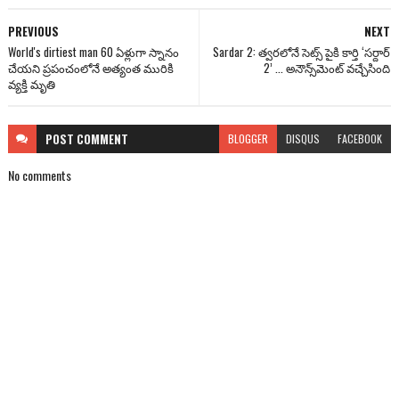
PREVIOUS
NEXT
World's dirtiest man 60 ఏళ్లుగా స్నానం
Sardar 2: త్వరలోనే సెట్స్ పైకి కార్తి ‘సర్దార్
చేయని ప్రపంచంలోనే అత్యంత మురికి
2’ ... అనౌన్స్‌మెంట్ వచ్చేసింది
వ్యక్తి మృతి
POST
COMMENT
BLOGGER
DISQUS
FACEBOOK
No comments