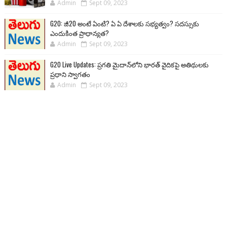
Admin
Sept 09, 2023
G20: జీ20 అంటే ఏంటి? ఏ ఏ దేశాలకు సభ్యత్వం? సదస్సుకు
ఎందుకింత ప్రాధాన్యత?
Admin
Sept 09, 2023
G20 Live Updates: ప్రగతి మైదాన్‌లోని భారత్ వైదికపై అతిథులకు
ప్రధాని స్వాగతం
Admin
Sept 09, 2023