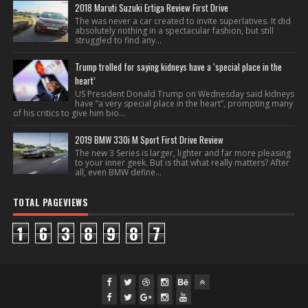
2018 Maruti Suzuki Ertiga Review First Drive
The was never a car created to invite superlatives. It did
absolutely nothing in a spectacular fashion, but still
struggled to find any...
Trump trolled for saying kidneys have a ‘special place in the
heart’
US President Donald Trump on Wednesday said kidneys
have “a very special place in the heart”, prompting many
of his critics to give him bio...
2019 BMW 330i M Sport First Drive Review
The new 3 Series is larger, lighter and far more pleasing
to your inner geek. But is that what really matters? After
all, even BMW define...
TOTAL PAGEVIEWS
1
6
3
8
9
8
7