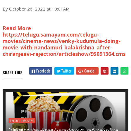
By October 26, 2022 at 10:01AM
Read More
https://telugu.samayam.com/telugu-
movies/cinema-news/venky-kudumula-doing-
movie-with-nandamuri-balakrishna-after-
chiranjeevi-rejection/articleshow/95091364.cms
Facebook
Twitter
Google+
SHARE THIS
TELUGU MOVIES
Rajinikanth: రజనీకాంత్ మాత్రమే ఇలా చేయగలరు.. వాట్ యాన్ ఐడియా