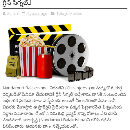
గ్రీన్ సిగ్నల్..!
Admin
4 years ago
Telugu Movies
Nandamuri Balakrishna: చిరంజీవి (Chiranjeevi) ఆ మధ్యలో ఓ కుర్ర
దర్శకుడితో సినిమా చేయటానికి గ్రీన్ సిగ్నల్ ఇచ్చేశారు. దానికి సంబంధించిన
అధికారిక ప్రకటన కూడా వచ్చేసింది. అయితే ఏం జరిగిందో ఏమో కానీ..
చివరకు మెగాస్టార్ ఆ ప్రాజెక్ట్‌ని సైలెంట్‌గా పక్కన పెట్టేశారనైతే విశ్వసనీయ
వర్గాల సమాచారం. దీంతో సదరు కుర్ర డైరెక్టర్ కొన్ని రోజులు వేచి చూసి
నందమూరి బాలకృష్ణ (Nandamuri Balakrishna)ని కలిసి కథను
వినిపించారు. ఆయనకు బాగా నచ్చేయటంతో..