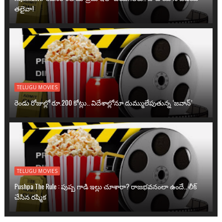
తలైవా!
TELUGU MOVIES
రెండు రోజుల్లో రూ.200 కోట్లు.. విదేశాల్లోనూ దుమ్ములేపుతున్న ‘జవాన్’
TELUGU MOVIES
Pushpa The Rule : పుష్ప గాడి ఇల్లు చూశారా? రాజభవనంలా ఉందే.. లీక్
చేసిన రష్మిక