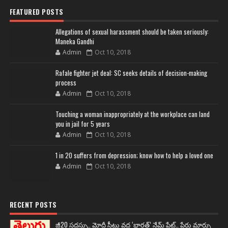
FEATURED POSTS
Allegations of sexual harassment should be taken seriously:
Maneka Gandhi
Admin
Oct 10, 2018
Rafale fighter jet deal: SC seeks details of decision-making
process
Admin
Oct 10, 2018
Touching a woman inappropriately at the workplace can land
you in jail for 5 years
Admin
Oct 10, 2018
1 in 20 suffers from depression; know how to help a loved one
Admin
Oct 10, 2018
RECENT POSTS
జీ20 సదస్సు.. మోదీ సీటు వద్ద ‘భారత్’ నేమ్ ప్లేట్‌.. పేరు మార్పు