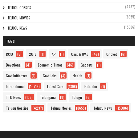
(4237)
TELUGU GOSSIPS
(8655)
TELUGU MOVIES
(15006)
TELUGU NEWS
TAGS
1930
(5)
2018
(1)
AP
(1)
Cars & UV's
(49)
Cricket
(6)
Devotional
(4)
Economic Times
(46)
Gadgets
(1)
Govt Initiatives
(1)
Govt Jobs
(3)
Health
(1)
International
(10716)
Latest Cars
(1896)
Patriotic
(1)
TTD News
(138)
Telangana
(8)
Telugu
(6)
Telugu Gossips
(4237)
Telugu Movies
(8655)
Telugu News
(15006)