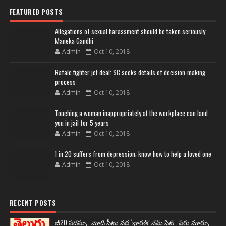
FEATURED POSTS
Allegations of sexual harassment should be taken seriously:
Maneka Gandhi
Admin
Oct 10, 2018
Rafale fighter jet deal: SC seeks details of decision-making
process
Admin
Oct 10, 2018
Touching a woman inappropriately at the workplace can land
you in jail for 5 years
Admin
Oct 10, 2018
1 in 20 suffers from depression; know how to help a loved one
Admin
Oct 10, 2018
RECENT POSTS
జీ20 సదస్సు.. మోదీ సీటు వద్ద ‘భారత్’ నేమ్ ప్లేట్‌.. పేరు మార్పు