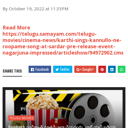
By October 19, 2022 at 11:33PM
Read More
https://telugu.samayam.com/telugu-
movies/cinema-news/karthi-sings-kannullo-ne-
roopame-song-at-sardar-pre-release-event-
nagarjuna-impressed/articleshow/94972902.cms
Facebook
Twitter
Google+
SHARE THIS
TELUGU MOVIES
Rajinikanth: రజనీకాంత్ మాత్రమే ఇలా చేయగలరు.. వాట్ యాన్ ఐడియా