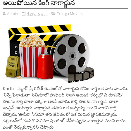
అయిపోయిన కింగ్ నాగార్జున
Admin
4 years ago
Telugu Movies
Karthi: ‘సర్దార్’ ప్రీ రిలీజ్ ఈవెంట్‌లో నాగార్జున కోసం కార్తి ఒక పాట పాడారు.
‘నిన్నే పెళ్లాడుతా’ సినిమాలో పాపులర్ సాంగ్ అయిన ‘కన్నుల్లో నీ రూపమే’
పాటను కార్తి చాలా చక్కగా ఆలపించారు. కార్తి పాటకు నాగార్జున చాలా
ఇంప్రస్ అయ్యారు. నాగార్జున తనకు ఒక అన్నయ్య లాంటి వారని కార్తి
చెప్పారు. ‘ఊపిరి’ సినిమా తన జీవితంలో ఒక మధుర జ్ఞాపకమన్నారు.
ఉక్రెయిన్‌లో ‘ఊపిరి’ సినిమా షూటింగ్ చేసేటప్పుడు నాగార్జున నుంచి తాను
ఎంతో నేర్చుకున్నానని చెప్పారు.