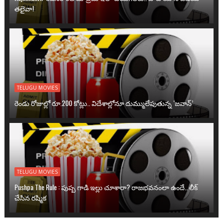
తలైవా!
TELUGU MOVIES
రెండు రోజుల్లో రూ.200 కోట్లు.. విదేశాల్లోనూ దుమ్ములేపుతున్న ‘జవాన్’
TELUGU MOVIES
Pushpa The Rule : పుష్ప గాడి ఇల్లు చూశారా? రాజభవనంలా ఉందే.. లీక్
చేసిన రష్మిక