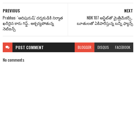
PREVIOUS
NEXT
Prabhas: ‘ఆదిపురుష్’ దర్శకుడికి నిర్మాత
NBK 107 అప్డేట్‌తో మైత్రీమేకర్స్..
ఖరీదైన కారు గిఫ్ట్.. ఆశ్చ‌ర్య‌పోతున్న
బూతులతో ఏకిపారేస్తున్న బన్నీ ఫ్యాన్స్
నెటిజ‌న్స్‌
POST
COMMENT
BLOGGER
DISQUS
FACEBOOK
No comments