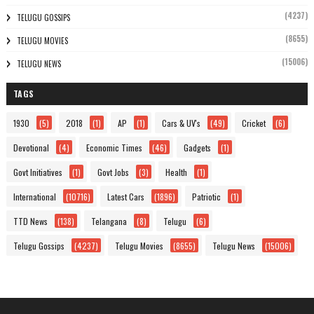
(4237)
TELUGU GOSSIPS
(8655)
TELUGU MOVIES
(15006)
TELUGU NEWS
TAGS
1930
(5)
2018
(1)
AP
(1)
Cars & UV's
(49)
Cricket
(6)
Devotional
(4)
Economic Times
(46)
Gadgets
(1)
Govt Initiatives
(1)
Govt Jobs
(3)
Health
(1)
International
(10716)
Latest Cars
(1896)
Patriotic
(1)
TTD News
(138)
Telangana
(8)
Telugu
(6)
Telugu Gossips
(4237)
Telugu Movies
(8655)
Telugu News
(15006)