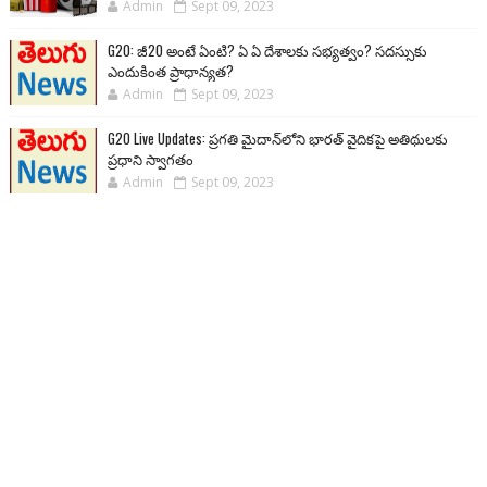
Admin
Sept 09, 2023
G20: జీ20 అంటే ఏంటి? ఏ ఏ దేశాలకు సభ్యత్వం? సదస్సుకు
ఎందుకింత ప్రాధాన్యత?
Admin
Sept 09, 2023
G20 Live Updates: ప్రగతి మైదాన్‌లోని భారత్ వైదికపై అతిథులకు
ప్రధాని స్వాగతం
Admin
Sept 09, 2023