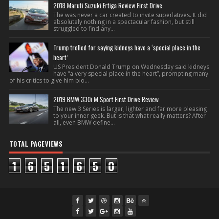
2018 Maruti Suzuki Ertiga Review First Drive
The was never a car created to invite superlatives. It did
absolutely nothing in a spectacular fashion, but still
struggled to find any...
Trump trolled for saying kidneys have a ‘special place in the
heart’
US President Donald Trump on Wednesday said kidneys
have “a very special place in the heart”, prompting many
of his critics to give him bio...
2019 BMW 330i M Sport First Drive Review
The new 3 Series is larger, lighter and far more pleasing
to your inner geek. But is that what really matters? After
all, even BMW define...
TOTAL PAGEVIEWS
1
6
5
1
6
5
0