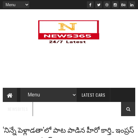
LATEST CARS
NEWSBITES
‘నిన్నే పెళ్లాడతా’లో పాట పాడిన హీరో కార్తి.. ఇంప్రస్