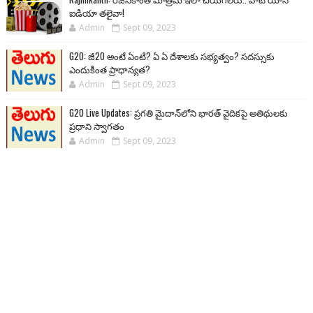
ఐడియా తలైవా!
Admin
Sept 09, 2023
G20: జీ20 అంటే ఏంటి? ఏ ఏ దేశాలకు సభ్యత్వం? సదస్సుకు
ఎందుకింత ప్రాధాన్యత?
Admin
Sept 09, 2023
G20 Live Updates: ప్రగతి మైదాన్‌లోని భారత్ వైదికపై అతిథులకు
ప్రధాని స్వాగతం
Admin
Sept 09, 2023