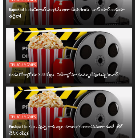
Rajinikanth: రజనీకాంత్ మాత్రమే ఇలా చేయగలరు.. వాట్ యాన్ ఐడియా
తలైవా!
TELUGU MOVIES
రెండు రోజుల్లో రూ.200 కోట్లు.. విదేశాల్లోనూ దుమ్ములేపుతున్న ‘జవాన్’
TELUGU MOVIES
Pushpa The Rule : పుష్ప గాడి ఇల్లు చూశారా? రాజభవనంలా ఉందే.. లీక్
చేసిన రష్మిక