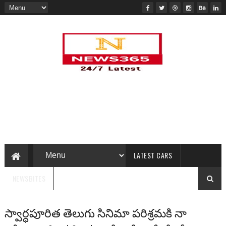
LATEST CARS
NEWSBITES
స్వార్ధపూరిత తెలుగు సినిమా పరిశ్రమకి నా