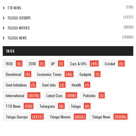
(138)
TTD NEWS
(4237)
TELUGU GOSSIPS
(8655)
TELUGU MOVIES
(15006)
TELUGU NEWS
TAGS
1930
(5)
2018
(1)
AP
(1)
Cars & UV's
(49)
Cricket
(6)
Devotional
(4)
Economic Times
(46)
Gadgets
(1)
Govt Initiatives
(1)
Govt Jobs
(3)
Health
(1)
International
(10716)
Latest Cars
(1896)
Patriotic
(1)
TTD News
(138)
Telangana
(8)
Telugu
(6)
Telugu Gossips
(4237)
Telugu Movies
(8655)
Telugu News
(15006)