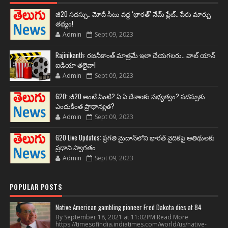
జీ20 సదస్సు.. మోదీ సీటు వద్ద ‘భారత్’ నేమ్ ప్లేట్‌.. పేరు మార్పు
తథ్యం!
Admin
Sept 09, 2023
Rajinikanth: రజనీకాంత్ మాత్రమే ఇలా చేయగలరు.. వాట్ యాన్
ఐడియా తలైవా!
Admin
Sept 09, 2023
G20: జీ20 అంటే ఏంటి? ఏ ఏ దేశాలకు సభ్యత్వం? సదస్సుకు
ఎందుకింత ప్రాధాన్యత?
Admin
Sept 09, 2023
G20 Live Updates: ప్రగతి మైదాన్‌లోని భారత్ వైదికపై అతిథులకు
ప్రధాని స్వాగతం
Admin
Sept 09, 2023
POPULAR POSTS
Native American gambling pioneer Fred Dakota dies at 84
By September 18, 2021 at 11:02PM Read More
https://timesofindia.indiatimes.com/world/us/native-