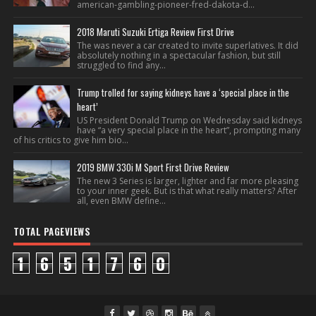
american-gambling-pioneer-fred-dakota-d...
2018 Maruti Suzuki Ertiga Review First Drive
The was never a car created to invite superlatives. It did
absolutely nothing in a spectacular fashion, but still
struggled to find any...
Trump trolled for saying kidneys have a ‘special place in the
heart’
US President Donald Trump on Wednesday said kidneys
have “a very special place in the heart”, prompting many
of his critics to give him bio...
2019 BMW 330i M Sport First Drive Review
The new 3 Series is larger, lighter and far more pleasing
to your inner geek. But is that what really matters? After
all, even BMW define...
TOTAL PAGEVIEWS
1
6
5
1
7
6
0