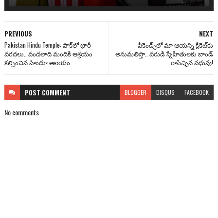
PREVIOUS
NEXT
Pakistan Hindu Temple: పాక్‌లో భారీ
వీకెండ్స్‌లో మా ఆయన్ని క్రికెట్‌కు
వరదలు.. వందలాది మందికి ఆశ్రయం
అనుమతిస్తా.. వరుడి స్నేహితులకు బాండ్
కల్పించిన హిందూ ఆలయం
రాసిచ్చిన వధువు!
POST
COMMENT
BLOGGER
DISQUS
FACEBOOK
No comments