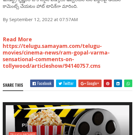
కామెంట్స్ చేయ‌టం హాట్ టాపిక్‌గా మారింది.
By September 12, 2022 at 07:57AM
Read More
https://telugu.samayam.com/telugu-
movies/cinema-news/ram-gopal-varma-
sensational-comments-on-
tollywood/articleshow/94140757.cms
Facebook
Twitter
Google+
SHARE THIS
TELUGU MOVIES