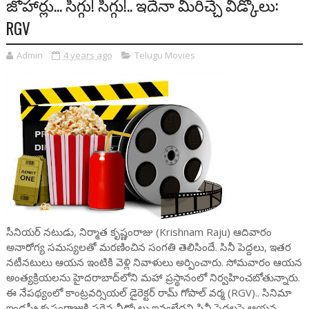
జోహార్లు... సిగ్గు! సిగ్గు!.. ఇదేనా మీరిచ్చే వీడ్కోలు:
RGV
Admin
4 years ago
Telugu Movies
సీనియ‌ర్ న‌టుడు, నిర్మాత కృష్ణంరాజు (Krishnam Raju) ఆదివారం
అనారోగ్య స‌మ‌స్య‌ల‌తో మ‌ర‌ణించిన సంగ‌తి తెలిసిందే. సినీ పెద్ద‌లు, ఇత‌ర
న‌టీన‌టులు ఆయ‌న ఇంటికి వెళ్లి నివాళులు అర్పించారు. సోమ‌వారం ఆయ‌న
అంత్య‌క్రియ‌ల‌ను హైద‌రాబాద్‌లోని మ‌హా ప్ర‌స్థానంలో నిర్వ‌హించ‌బోతున్నారు.
ఈ నేప‌థ్యంలో కాంట్ర‌వ‌ర్సియ‌ల్ డైరెక్ట‌ర్ రామ్ గోపాల్ వ‌ర్మ‌ (RGV).. సినిమా
ఇండ‌స్ట్రీ కృష్ణంరాజుకి స‌రైన వీడ్కోలు ఇవ్వ‌లేద‌ని సినీ పెద్ద‌ల‌పై ఆయ‌న