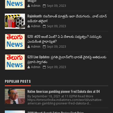
తథ్యం!
Admin
Sept 09, 2023
Rajinikanth: రజనీకాంత్ మాత్రమే ఇలా చేయగలరు.. వాట్ యాన్
ఐడియా తలైవా!
Admin
Sept 09, 2023
G20: జీ20 అంటే ఏంటి? ఏ ఏ దేశాలకు సభ్యత్వం? సదస్సుకు
ఎందుకింత ప్రాధాన్యత?
Admin
Sept 09, 2023
G20 Live Updates: ప్రగతి మైదాన్‌లోని భారత్ వైదికపై అతిథులకు
ప్రధాని స్వాగతం
Admin
Sept 09, 2023
POPULAR POSTS
Native American gambling pioneer Fred Dakota dies at 84
By September 18, 2021 at 11:02PM Read More
https://timesofindia.indiatimes.com/world/us/native-
american-gambling-pioneer-fred-dakota-d...