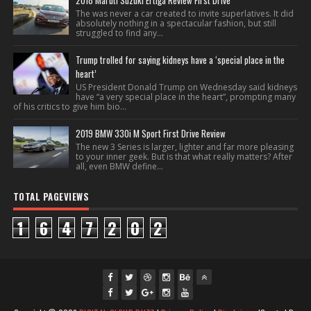
2018 Maruti Suzuki Ertiga Review First Drive
The was never a car created to invite superlatives. It did
absolutely nothing in a spectacular fashion, but still
struggled to find any...
Trump trolled for saying kidneys have a ‘special place in the
heart’
US President Donald Trump on Wednesday said kidneys
have “a very special place in the heart”, prompting many
of his critics to give him bio...
2019 BMW 330i M Sport First Drive Review
The new 3 Series is larger, lighter and far more pleasing
to your inner geek. But is that what really matters? After
all, even BMW define...
TOTAL PAGEVIEWS
1
6
4
7
2
0
2
fac
twi
gpl
ins
you