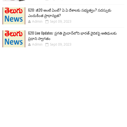
G20: జీ20 అంటే ఏంటి? ఏ ఏ దేశాలకు సభ్యత్వం? సదస్సుకు
ఎందుకింత ప్రాధాన్యత?
Admin
Sept 09, 2023
G20 Live Updates: ప్రగతి మైదాన్‌లోని భారత్ వైదికపై అతిథులకు
ప్రధాని స్వాగతం
Admin
Sept 09, 2023