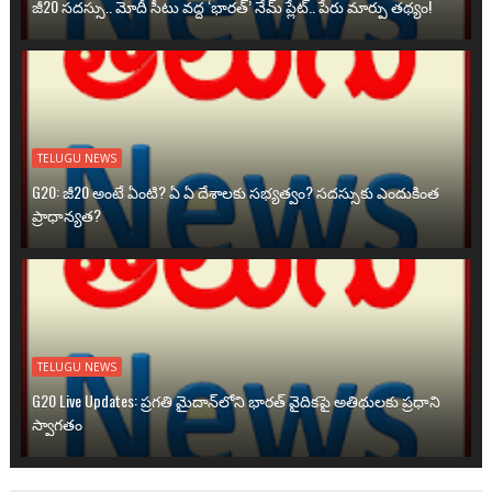
జీ20 సదస్సు.. మోదీ సీటు వద్ద ‘భారత్’ నేమ్ ప్లేట్‌.. పేరు మార్పు తథ్యం!
TELUGU NEWS
G20: జీ20 అంటే ఏంటి? ఏ ఏ దేశాలకు సభ్యత్వం? సదస్సుకు ఎందుకింత
ప్రాధాన్యత?
TELUGU NEWS
G20 Live Updates: ప్రగతి మైదాన్‌లోని భారత్ వైదికపై అతిథులకు ప్రధాని
స్వాగతం