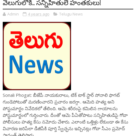
వెలుగులోకి.. సన్నిహితులే హంతకులు!
Admin
4 years ago
Telugu News
Sonali Phogat: బీజేపీ నాయకురాలు, టిక్ టాక్ స్టార్ సోనాలి ఫొగట్‌
గుండెపోటుతో మరణించారని ప్రచారం జరగ్గా.. ఆమెది హత్య అని
పోస్టుమార్టం నివేదికలో తేలింది. ఆమె శరీరంపై కమిలిన గాయాలను
పోస్టుమార్టంలో గుర్తించారు. దీంతో ఆమె పీఏతోపాటు సన్నిహితుడిపై గోవా
పోలీసులు హత్య కేసు నమోదు చేశారు. ఎలాంటి ఒత్తిళ్లు లేకుండా ఈ కేసు
విచారణ జరిపేలా డీజీపీకి పూర్తి స్వేచ్ఛను ఇచ్చినట్లు గోవా సీఎం ప్రమోద్
సావంత్ తెలిపారు.