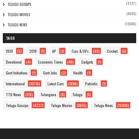
(4237)
TELUGU GOSSIPS
(8655)
TELUGU MOVIES
(15006)
TELUGU NEWS
TAGS
1930
(5)
2018
(1)
AP
(1)
Cars & UV's
(49)
Cricket
(6)
Devotional
(4)
Economic Times
(46)
Gadgets
(1)
Govt Initiatives
(1)
Govt Jobs
(3)
Health
(1)
International
(10716)
Latest Cars
(1896)
Patriotic
(1)
TTD News
(138)
Telangana
(8)
Telugu
(6)
Telugu Gossips
(4237)
Telugu Movies
(8655)
Telugu News
(15006)