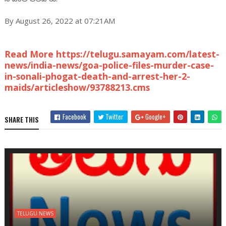
By August 26, 2022 at 07:21AM
Read More https://telugu.samayam.com/latest-
news/india-news/goa-police-files-murder-case-
in-sonali-phogat-death-and-arrest-her-2-
maids/articleshow/93788213.cms
Facebook
Twitter
Google+
SHARE THIS
TELUGU NEWS