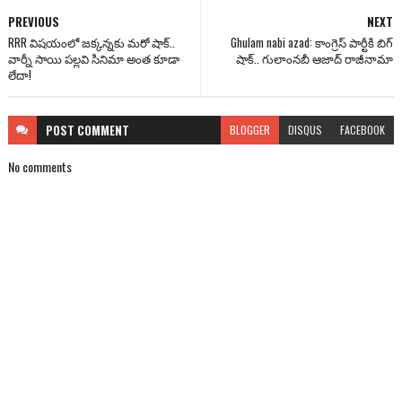
PREVIOUS
NEXT
RRR విషయంలో జక్కన్నకు మరో షాక్..
Ghulam nabi azad: కాంగ్రెస్ పార్టీకి బిగ్
వార్నీ సాయి ప‌ల్ల‌వి సినిమా అంత కూడా
షాక్.. గులాంనబీ ఆజాద్ రాజీనామా
లేదా!
POST
COMMENT
BLOGGER
DISQUS
FACEBOOK
No comments