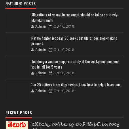
FEATURED POSTS
Allegations of sexual harassment should be taken seriously:
Maneka Gandhi
Admin
Oct 10, 2018
Rafale fighter jet deal: SC seeks details of decision-making
process
Admin
Oct 10, 2018
Touching a woman inappropriately at the workplace can land
you in jail for 5 years
Admin
Oct 10, 2018
1 in 20 suffers from depression; know how to help a loved one
Admin
Oct 10, 2018
RECENT POSTS
జీ20 సదస్సు.. మోదీ సీటు వద్ద ‘భారత్’ నేమ్ ప్లేట్‌.. పేరు మార్పు