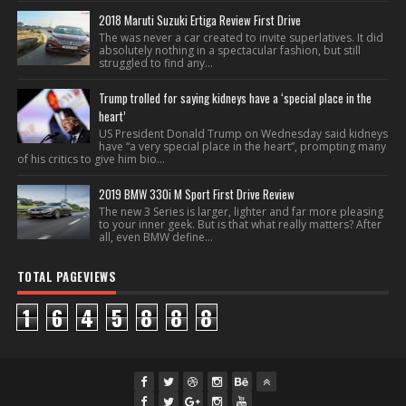
2018 Maruti Suzuki Ertiga Review First Drive
The was never a car created to invite superlatives. It did
absolutely nothing in a spectacular fashion, but still
struggled to find any...
Trump trolled for saying kidneys have a ‘special place in the
heart’
US President Donald Trump on Wednesday said kidneys
have “a very special place in the heart”, prompting many
of his critics to give him bio...
2019 BMW 330i M Sport First Drive Review
The new 3 Series is larger, lighter and far more pleasing
to your inner geek. But is that what really matters? After
all, even BMW define...
TOTAL PAGEVIEWS
1
6
4
5
8
8
8