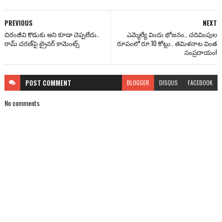
PREVIOUS
NEXT
చిరంజీవి కొడుకు అని కూడా చెప్పలేదు..
ఎమ్మెల్యే విందు భోజనం.. చదివింపుల
రామ్ చరణ్‌పై ట్రైనర్ కామెంట్స్
రూపంలో రూ.10 కోట్లు.. తమిళనాట వింత
సంప్రదాయం!
POST
COMMENT
BLOGGER
DISQUS
FACEBOOK
No comments