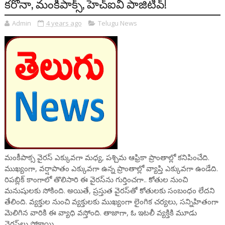
కరోనా, మంకీపాక్స్‌, హెచ్‌ఐవీ పాజిటివ్‌!
Admin
4 years ago
Telugu News
మంకీపాక్స వైరస్ ఎక్కువగా మధ్య, పశ్చిమ ఆఫ్రికా ప్రాంతాల్లో కనిపించేది.
ముఖ్యంగా, వర్షాపాతం ఎక్కువగా ఉన్న ప్రాంతాల్లో వ్యాప్తి ఎక్కువగా ఉండేది.
రిపబ్లిక్ కాంగాలో తొలిసారి ఈ వైరస్‌ను గుర్తించగా.. కోతుల నుంచి
మనుషులకు సోకింది. అయితే, ప్రస్తుత వైరస్‌తో కోతులకు సంబంధం లేదని
తేలింది. వ్యక్తుల నుంచి వ్యక్తులకు ముఖ్యంగా లైంగిక చర్యలు, సన్నిహితంగా
మెలిగిన వారికి ఈ వ్యాధి వస్తోంది. తాజాగా, ఓ ఇటలీ వ్యక్తికి మూడు
వైరస్‌లు సోకాయి.