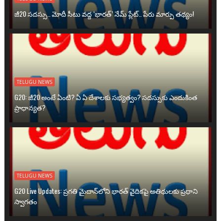
జీ20 సదస్సు.. మోదీ సీటు వద్ద ‘భారత్’ నేమ్ ప్లేట్‌.. పేరు మార్పు తథ్యం!
TELUGU NEWS
G20: జీ20 అంటే ఏంటి? ఏ ఏ దేశాలకు సభ్యత్వం? సదస్సుకు ఎందుకింత
ప్రాధాన్యత?
TELUGU NEWS
G20 Live Updates: ప్రగతి మైదాన్‌లోని భారత్ వైదికపై అతిథులకు ప్రధాని
స్వాగతం