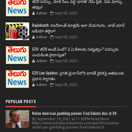
జీ20 సదస్సు.. మోదీ సీటు వద్ద ‘భారత్’ నేమ్ ప్లేట్‌.. పేరు మార్పు
తథ్యం!
Admin
Sept 09, 2023
Rajinikanth: రజనీకాంత్ మాత్రమే ఇలా చేయగలరు.. వాట్ యాన్
ఐడియా తలైవా!
Admin
Sept 09, 2023
G20: జీ20 అంటే ఏంటి? ఏ ఏ దేశాలకు సభ్యత్వం? సదస్సుకు
ఎందుకింత ప్రాధాన్యత?
Admin
Sept 09, 2023
G20 Live Updates: ప్రగతి మైదాన్‌లోని భారత్ వైదికపై అతిథులకు
ప్రధాని స్వాగతం
Admin
Sept 09, 2023
POPULAR POSTS
Native American gambling pioneer Fred Dakota dies at 84
By September 18, 2021 at 11:02PM Read More
https://timesofindia.indiatimes.com/world/us/native-
american-gambling-pioneer-fred-dakota-d...