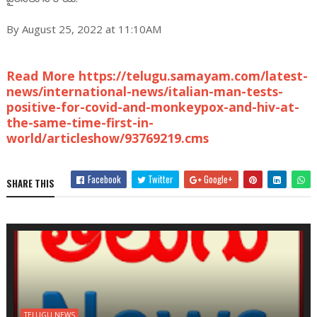
By August 25, 2022 at 11:10AM
Read More https://telugu.samayam.com/latest-
news/international-news/italian-man-tests-
positive-for-covid-and-monkeypox-and-hiv-at-
the-same-time-first-in-
world/articleshow/93769219.cms
Facebook
Twitter
Google+
SHARE THIS
TELUGU NEWS