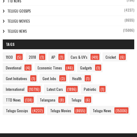
(138)
TTD NEWS
(4237)
TELUGU GOSSIPS
(8655)
TELUGU MOVIES
(15006)
TELUGU NEWS
TAGS
1930
(5)
2018
(1)
AP
(1)
Cars & UV's
(49)
Cricket
(6)
Devotional
(4)
Economic Times
(46)
Gadgets
(1)
Govt Initiatives
(1)
Govt Jobs
(3)
Health
(1)
International
(10716)
Latest Cars
(1896)
Patriotic
(1)
TTD News
(138)
Telangana
(8)
Telugu
(6)
Telugu Gossips
(4237)
Telugu Movies
(8655)
Telugu News
(15006)