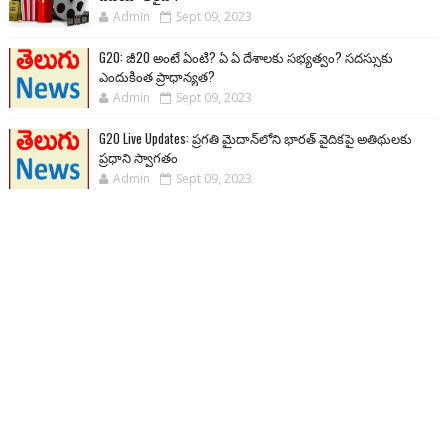
Admin
Sept 09, 2023
G20: జీ20 అంటే ఏంటి? ఏ ఏ దేశాలకు సభ్యత్వం? సదస్సుకు
ఎందుకింత ప్రాధాన్యత?
Admin
Sept 09, 2023
G20 Live Updates: ప్రగతి మైదాన్‌లోని భారత్ వైదికపై అతిథులకు
ప్రధాని స్వాగతం
Admin
Sept 09, 2023