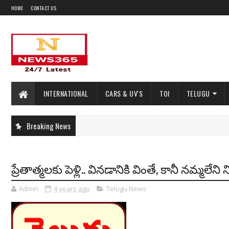
HOME
CONTACT US
INTERNATIONAL
CARS & UV'S
TOI
TELUGU
Breaking News
ప్రేతాత్మలకు పెళ్లి.. వినడానికి వింతే, కానీ నమ్మల
Admin
4 years ago
Telugu News