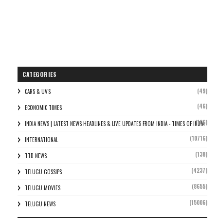
CATEGORIES
(49)
CARS & UV'S
(46)
ECONOMIC TIMES
(106)
INDIA NEWS | LATEST NEWS HEADLINES & LIVE UPDATES FROM INDIA - TIMES OF INDIA
(10716)
INTERNATIONAL
(138)
TTD NEWS
(4237)
TELUGU GOSSIPS
(8655)
TELUGU MOVIES
(15006)
TELUGU NEWS