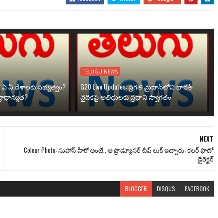
TELUGU NEWS
? ఏ ఏ దేశాలకు సభ్యత్వం?
G20 Live Updates: ప్రగతి మైదాన్‌లోని భారత్
్రాధాన్యత?
వైదికపై అతిథులకు ప్రధాని స్వాగతం
NEXT
Colour Photo: సుహాస్‌ హీరో అంటే.. ఆ ప్రొడ్యూసర్ చీప్ లుక్ ఇచ్చారు: కలర్ ఫొటో
డైరెక్టర్
BLOGGER
DISQUS
FACEBOOK