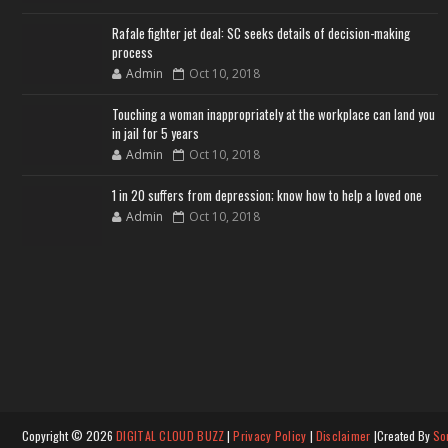
Rafale fighter jet deal: SC seeks details of decision-making
process
Admin
Oct 10, 2018
Touching a woman inappropriately at the workplace can land you
in jail for 5 years
Admin
Oct 10, 2018
1 in 20 suffers from depression; know how to help a loved one
Admin
Oct 10, 2018
Copyright ©
2026
DIGITAL CLOUD BUZZ
|
Privacy Policy
|
Disclaimer
|Created By
So