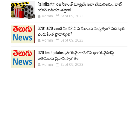
Rajinikanth: రజనీకాంత్ మాత్రమే ఇలా చేయగలరు.. వాట్
యాన్ ఐడియా తలైవా!
Admin
Sept 09, 2023
G20: జీ20 అంటే ఏంటి? ఏ ఏ దేశాలకు సభ్యత్వం? సదస్సుకు
ఎందుకింత ప్రాధాన్యత?
Admin
Sept 09, 2023
G20 Live Updates: ప్రగతి మైదాన్‌లోని భారత్ వైదికపై
అతిథులకు ప్రధాని స్వాగతం
Admin
Sept 09, 2023