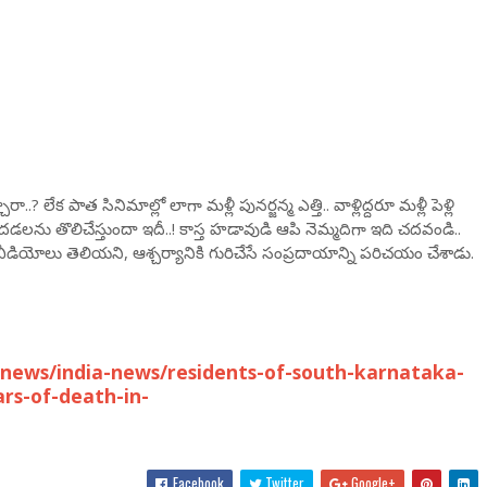
..? లేక పాత సినిమాల్లో లాగా మళ్లీ పునర్జన్మ ఎత్తి.. వాళ్లిద్దరూ మళ్లీ పెళ్లి
ీ మెదడలను తొలిచేస్తుందా ఇదీ..! కాస్త హడావుడి ఆపి నెమ్మదిగా ఇది చదవండి..
 వీడియోలు తెలియని, ఆశ్చర్యానికి గురిచేసే సంప్రదాయాన్ని పరిచయం చేశాడు.
news/india-news/residents-of-south-karnataka-
rs-of-death-in-
Facebook
Twitter
Google+