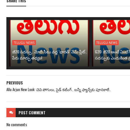
SHARE THIS
TELUGU NEWS
TELUGU NEWS
జీ20 సదస్సు.. మోదీ సీటు వద్ద ‘భారత్’ నేమ్ ప్లేట్‌..
G20: జీ20 అంటే ఏంటి
పేరు మార్పు తథ్యం!
సదస్సుకు ఎందుకింత ప
PREVIOUS
Allu Arjun New Look: చెవి పోగులు, సైడ్ కటింగ్‌.. బన్నీ ఫ్యాన్స్‌కు పూనకాలే..
POST
COMMENT
No comments