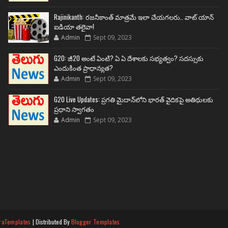
Rajinikanth: రజనీకాంత్ మాత్రమే ఇలా చేయగలరు.. వాట్ యాన్
ఐడియా తలైవా!
Admin
Sept 09, 2023
G20: జీ20 అంటే ఏంటి? ఏ ఏ దేశాలకు సభ్యత్వం? సదస్సుకు
ఎందుకింత ప్రాధాన్యత?
Admin
Sept 09, 2023
G20 Live Updates: ప్రగతి మైదాన్‌లోని భారత్ వైదికపై అతిథులకు
ప్రధాని స్వాగతం
Admin
Sept 09, 2023
raTemplates
| Distributed By
Blogger Templates