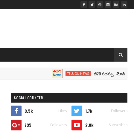
జీ20 సదస్సు.. మోదీ సీటు వద్ద ‘భా
TELUGU NEWS
SOCIAL COUNTER
3.5k
1.7k
Likes
Followers
735
2.8k
Followers
Subscribes