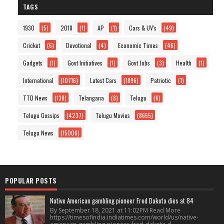
TAGS
1930
(5)
2018
(1)
AP
(1)
Cars & UV's
(49)
Cricket
(6)
Devotional
(4)
Economic Times
(46)
Gadgets
(1)
Govt Initiatives
(1)
Govt Jobs
(3)
Health
(1)
International
(10716)
Latest Cars
(1896)
Patriotic
(1)
TTD News
(138)
Telangana
(8)
Telugu
(6)
Telugu Gossips
(4237)
Telugu Movies
(8655)
Telugu News
(15006)
POPULAR POSTS
Native American gambling pioneer Fred Dakota dies at 84
By September 18, 2021 at 11:02PM Read More
https://timesofindia.indiatimes.com/world/us/native-