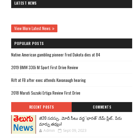
LATEST NEWS
View More Latest News
POPULAR POSTS
Native American gambling pioneer Fred Dakota dies at 84
2019 BMW 330i M Sport First Drive Review
Rift at FB after exec attends Kavanaugh hearing
2018 Maruti Suzuki Ertiga Review First Drive
RECENT POSTS
COMMENTS
జీ20 సదస్సు.. మోదీ సీటు వద్ద ‘భారత్’ నేమ్ ప్లేట్‌.. పేరు
మార్పు తథ్యం!
Admin
Sept 09, 2023