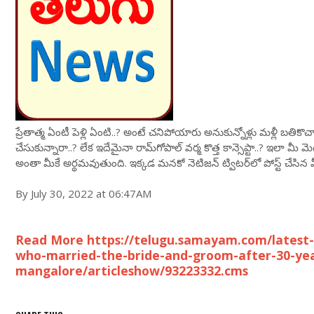
ప్రేతాత్మ ఏంటీ పెళ్లి ఏంటి..? అంటే చనిపోయారు అనుకున్నోళ్లు మళ్లీ బతికొచ్చారా
చేసుకున్నారా..? లేక ఇదేమైనా రామ్‌గోపాల్ వర్మ కొత్త కాన్సెప్టా..? ఇలా మ
అంతా మీకే అర్థమవుతుంది. ఇక్కడ మనకో నెటిజన్ ట్విటర్‌లో పోస్ట్ చేసిన
By July 30, 2022 at 06:47AM
Read More https://telugu.samayam.com/latest-
who-married-the-bride-and-groom-after-30-yea
mangalore/articleshow/93223332.cms