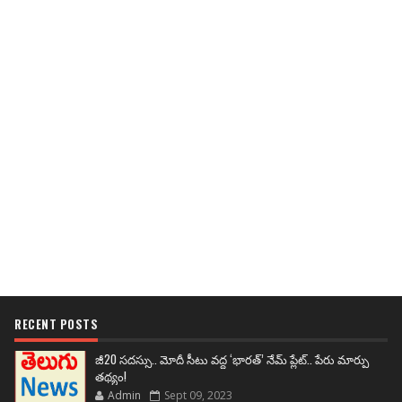
RECENT POSTS
జీ20 సదస్సు.. మోదీ సీటు వద్ద ‘భారత్’ నేమ్ ప్లేట్‌.. పేరు మార్పు
తథ్యం!
Admin
Sept 09, 2023