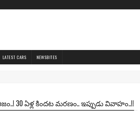
LATEST CARS
NEWSBITES
ేని నిజం..! 30 ఏళ్ల కిందట మరణం.. ఇప్పుడు వివాహం..!!