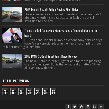
american-gambling-pioneer-fred-dakota-d...
2018 Maruti Suzuki Ertiga Review First Drive
The was never a car created to invite superlatives. It did
absolutely nothing in a spectacular fashion, but still
struggled to find any...
Trump trolled for saying kidneys have a ‘special place in the
heart’
US President Donald Trump on Wednesday said kidneys
have “a very special place in the heart”, prompting many
of his critics to give him bio...
2019 BMW 330i M Sport First Drive Review
The new 3 Series is larger, lighter and far more pleasing
to your inner geek. But is that what really matters? After
all, even BMW define...
TOTAL PAGEVIEWS
1
6
5
3
2
5
8