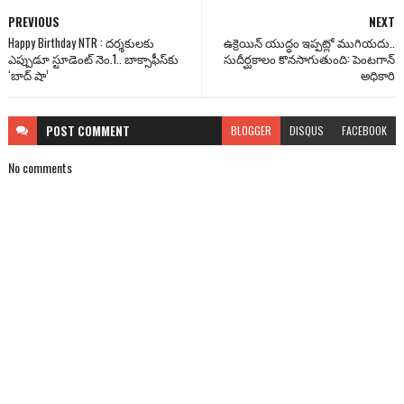
PREVIOUS
NEXT
Happy Birthday NTR : దర్శకులకు
ఉక్రెయిన్ యుద్ధం ఇప్పట్లో ముగియదు..
ఎప్పుడూ స్టూడెంట్ నెం.1.. బాక్సాఫీస్‌కు
సుదీర్ఘకాలం కొనసాగుతుంది: పెంటగాన్
‘బాద్ షా’
అధికారి
POST
COMMENT
BLOGGER
DISQUS
FACEBOOK
No comments