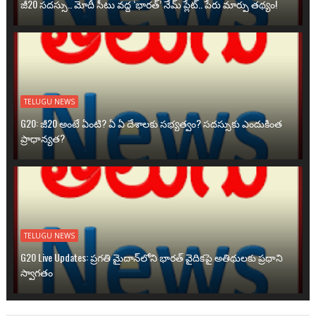
జీ20 సదస్సు.. మోదీ సీటు వద్ద ‘భారత్’ నేమ్ ప్లేట్‌.. పేరు మార్పు తథ్యం!
TELUGU NEWS
G20: జీ20 అంటే ఏంటి? ఏ ఏ దేశాలకు సభ్యత్వం? సదస్సుకు ఎందుకింత
ప్రాధాన్యత?
TELUGU NEWS
G20 Live Updates: ప్రగతి మైదాన్‌లోని భారత్ వైదికపై అతిథులకు ప్రధాని
స్వాగతం