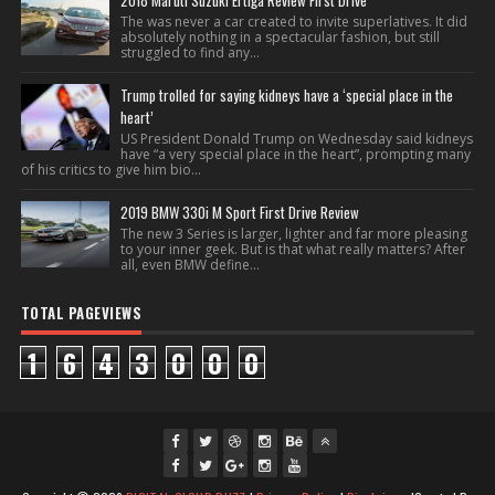
2018 Maruti Suzuki Ertiga Review First Drive
The was never a car created to invite superlatives. It did
absolutely nothing in a spectacular fashion, but still
struggled to find any...
Trump trolled for saying kidneys have a ‘special place in the
heart’
US President Donald Trump on Wednesday said kidneys
have “a very special place in the heart”, prompting many
of his critics to give him bio...
2019 BMW 330i M Sport First Drive Review
The new 3 Series is larger, lighter and far more pleasing
to your inner geek. But is that what really matters? After
all, even BMW define...
TOTAL PAGEVIEWS
1
6
4
3
0
0
0
fac
twi
gpl
ins
you