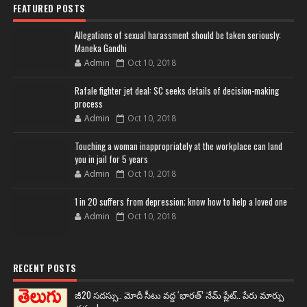
FEATURED POSTS
Allegations of sexual harassment should be taken seriously:
Maneka Gandhi
Admin
Oct 10, 2018
Rafale fighter jet deal: SC seeks details of decision-making
process
Admin
Oct 10, 2018
Touching a woman inappropriately at the workplace can land
you in jail for 5 years
Admin
Oct 10, 2018
1 in 20 suffers from depression; know how to help a loved one
Admin
Oct 10, 2018
RECENT POSTS
జీ20 సదస్సు.. మోదీ సీటు వద్ద ‘భారత్’ నేమ్ ప్లేట్‌.. పేరు మార్పు