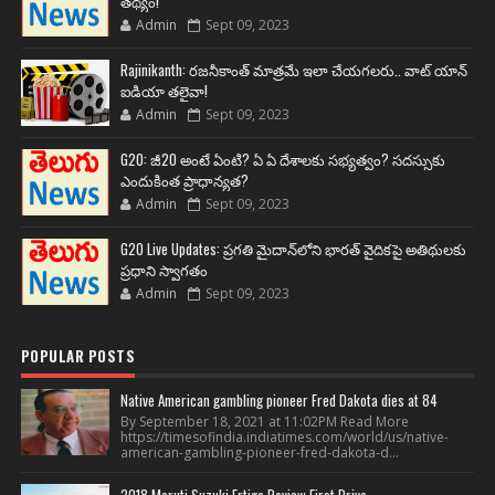
తథ్యం!
Admin
Sept 09, 2023
Rajinikanth: రజనీకాంత్ మాత్రమే ఇలా చేయగలరు.. వాట్ యాన్
ఐడియా తలైవా!
Admin
Sept 09, 2023
G20: జీ20 అంటే ఏంటి? ఏ ఏ దేశాలకు సభ్యత్వం? సదస్సుకు
ఎందుకింత ప్రాధాన్యత?
Admin
Sept 09, 2023
G20 Live Updates: ప్రగతి మైదాన్‌లోని భారత్ వైదికపై అతిథులకు
ప్రధాని స్వాగతం
Admin
Sept 09, 2023
POPULAR POSTS
Native American gambling pioneer Fred Dakota dies at 84
By September 18, 2021 at 11:02PM Read More
https://timesofindia.indiatimes.com/world/us/native-
american-gambling-pioneer-fred-dakota-d...