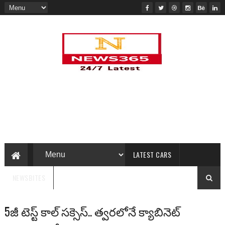
LATEST CARS
NEWSBITES
5జీ టెస్ట్ కాల్ సక్సెస్.. త్వరలోనే క్యాబినెట్