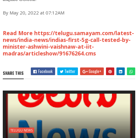
By May 20, 2022 at 07:12AM
Read More https://telugu.samayam.com/latest-
news/india-news/indias-first-5g-call-tested-by-
minister-ashwini-vaishnaw-at-iit-
madras/articleshow/91676264.cms
Facebook
Twitter
Google+
SHARE THIS
TELUGU NEWS