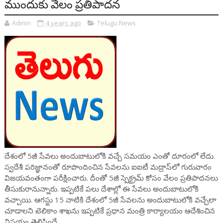
ముందుకు వేలం ప్రతిపాదన
Admin
4 years ago
Telugu News
దేశంలో 5జీ సేవలు అందుబాటులోకి వచ్చే సమయం ఎంతో దూరంలో లేదు.
స్వదేశీ పరిజ్ఞానంతో రూపొందించిన సేవలను ఐఐటీ మద్రాస్‌లో గురువారం
విజయవంతంగా పరీక్షించారు. దీంతో 5జీ స్పెక్ట్రమ్ కోసం వేలం ప్రతిపాదనలు
తీసుకురానున్నారు. ఇప్పటికే పలు దేశాల్లో ఈ సేవలు అందుబాటులోకి
వచ్చాయి. ఆగస్టు 15 నాటికి దేశంలో 5జీ సేవలను అందుబాటులోకి వచ్చేలా
చూడాలని టెలికాం శాఖను ఇప్పటికే ప్రధాన మంత్రి కార్యాలయం ఆదేశించిన
విషయం తెలిసిందే.