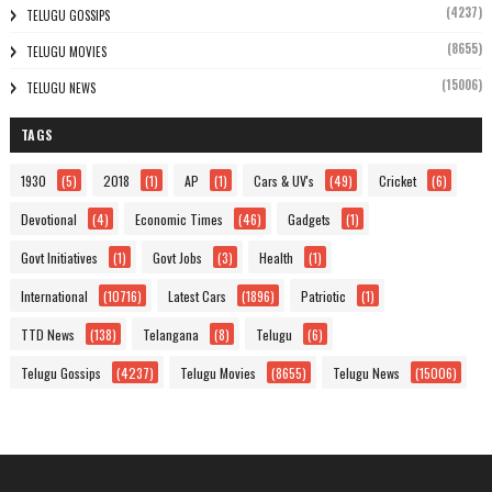
(4237)
TELUGU GOSSIPS
(8655)
TELUGU MOVIES
(15006)
TELUGU NEWS
TAGS
1930
(5)
2018
(1)
AP
(1)
Cars & UV's
(49)
Cricket
(6)
Devotional
(4)
Economic Times
(46)
Gadgets
(1)
Govt Initiatives
(1)
Govt Jobs
(3)
Health
(1)
International
(10716)
Latest Cars
(1896)
Patriotic
(1)
TTD News
(138)
Telangana
(8)
Telugu
(6)
Telugu Gossips
(4237)
Telugu Movies
(8655)
Telugu News
(15006)