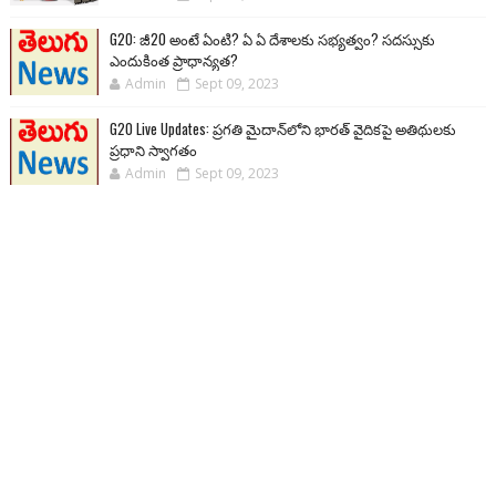
G20: జీ20 అంటే ఏంటి? ఏ ఏ దేశాలకు సభ్యత్వం? సదస్సుకు
ఎందుకింత ప్రాధాన్యత?
Admin
Sept 09, 2023
G20 Live Updates: ప్రగతి మైదాన్‌లోని భారత్ వైదికపై అతిథులకు
ప్రధాని స్వాగతం
Admin
Sept 09, 2023