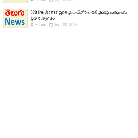
G20 Live Updates: ప్రగతి మైదాన్‌లోని భారత్ వైదికపై అతిథులకు
ప్రధాని స్వాగతం
Admin
Sept 09, 2023