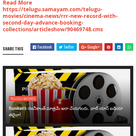
Read More
https://telugu.samayam.com/telugu-
movies/cinema-news/rrr-new-record-with-
second-day-advance-booking-
collections/articleshow/90469748.cms
Facebook
Twitter
Google+
SHARE THIS
TELUGU MOVIES
Rajinikanth: రజనీకాంత్ మాత్రమే ఇలా చేయగలరు.. వాట్ యాన్ ఐడియా
తలైవా!