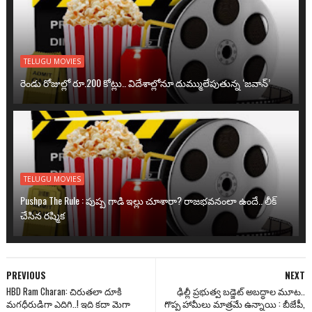
TELUGU MOVIES
రెండు రోజుల్లో రూ.200 కోట్లు.. విదేశాల్లోనూ దుమ్ములేపుతున్న ‘జవాన్’
TELUGU MOVIES
Pushpa The Rule : పుష్ప గాడి ఇల్లు చూశారా? రాజభవనంలా ఉందే.. లీక్
చేసిన రష్మిక
PREVIOUS
NEXT
HBD Ram Charan: చిరుతలా దూకి
ఢిల్లీ ప్రభుత్వ బడ్జెట్‌ అబద్ధాల మూట..
మగధీరుడిగా ఎదిగి..! ఇది కదా మెగా
గొప్ప హామీలు మాత్రమే ఉన్నాయి : బీజేపీ,