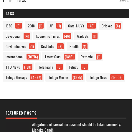
(15006)
TELUGU NEWS
TAGS
1930
(5)
2018
(1)
AP
(1)
Cars & UV's
(49)
Cricket
(6)
Devotional
(4)
Economic Times
(46)
Gadgets
(1)
Govt Initiatives
(1)
Govt Jobs
(3)
Health
(1)
International
(10716)
Latest Cars
(1896)
Patriotic
(1)
TTD News
(138)
Telangana
(8)
Telugu
(6)
Telugu Gossips
(4237)
Telugu Movies
(8655)
Telugu News
(15006)
FEATURED POSTS
Allegations of sexual harassment should be taken seriously:
Maneka Gandhi