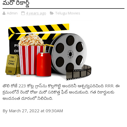
మరో రికార్డ్
Admin
4 years ago
Telugu Movies
తొలి రోజే 223 కోట్ల గ్రాస్‌ను కొల్లగొట్టి అందరినీ ఆశ్చర్యపరిచింది RRR. ఈ
క్రమంలోనే రెండో రోజు మరో సరికొత్త ఫీట్ అందుకుంది. గత రికార్డులకు
అందనంత దూరంలో నిలిచింది.
By March 27, 2022 at 09:30AM