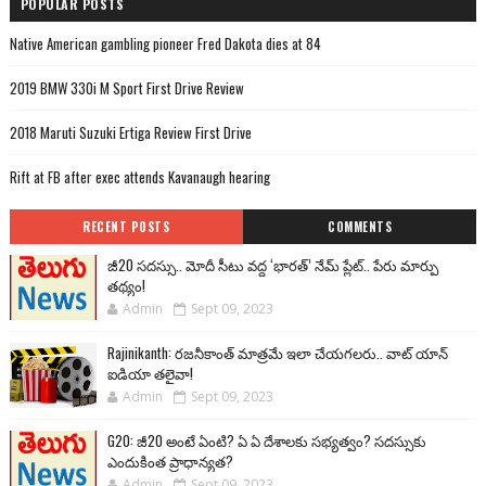
POPULAR POSTS
Native American gambling pioneer Fred Dakota dies at 84
2019 BMW 330i M Sport First Drive Review
2018 Maruti Suzuki Ertiga Review First Drive
Rift at FB after exec attends Kavanaugh hearing
RECENT POSTS
COMMENTS
జీ20 సదస్సు.. మోదీ సీటు వద్ద ‘భారత్’ నేమ్ ప్లేట్‌.. పేరు మార్పు
తథ్యం!
Admin
Sept 09, 2023
Rajinikanth: రజనీకాంత్ మాత్రమే ఇలా చేయగలరు.. వాట్ యాన్
ఐడియా తలైవా!
Admin
Sept 09, 2023
G20: జీ20 అంటే ఏంటి? ఏ ఏ దేశాలకు సభ్యత్వం? సదస్సుకు
ఎందుకింత ప్రాధాన్యత?
Admin
Sept 09, 2023