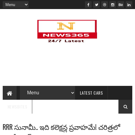
LATEST CARS
NEWSBITES
RRR సునామీ.. ఇది కలెక్షన్ల ప్రవాహమే! చరిత్రలో