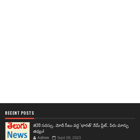
RECENT POSTS
జీ20 సదస్సు.. మోదీ సీటు వద్ద ‘భారత్’ నేమ్ ప్లేట్‌.. పేరు మార్పు
తథ్యం!
Admin
Sept 09, 2023