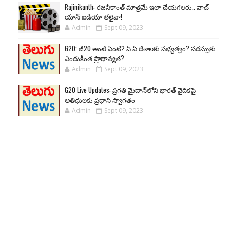
Rajinikanth: రజనీకాంత్ మాత్రమే ఇలా చేయగలరు.. వాట్
యాన్ ఐడియా తలైవా!
Admin
Sept 09, 2023
G20: జీ20 అంటే ఏంటి? ఏ ఏ దేశాలకు సభ్యత్వం? సదస్సుకు
ఎందుకింత ప్రాధాన్యత?
Admin
Sept 09, 2023
G20 Live Updates: ప్రగతి మైదాన్‌లోని భారత్ వైదికపై
అతిథులకు ప్రధాని స్వాగతం
Admin
Sept 09, 2023