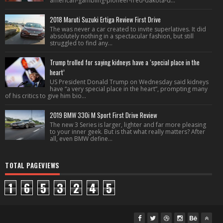
american-gambling-pioneer-fred-dakota-d...
2018 Maruti Suzuki Ertiga Review First Drive
The was never a car created to invite superlatives. It did
absolutely nothing in a spectacular fashion, but still
struggled to find any...
Trump trolled for saying kidneys have a ‘special place in the
heart’
US President Donald Trump on Wednesday said kidneys
have “a very special place in the heart”, prompting many
of his critics to give him bio...
2019 BMW 330i M Sport First Drive Review
The new 3 Series is larger, lighter and far more pleasing
to your inner geek. But is that what really matters? After
all, even BMW define...
TOTAL PAGEVIEWS
1
6
5
3
2
4
5