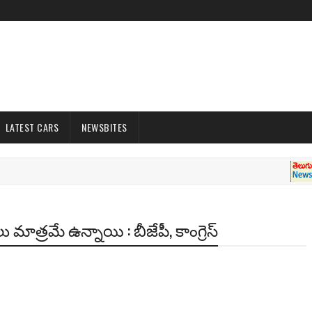
LATEST CARS
NEWSBITES
TE
ు మాత్రమే ఉన్నాయి : బీజేపీ, కాంగ్రెస్