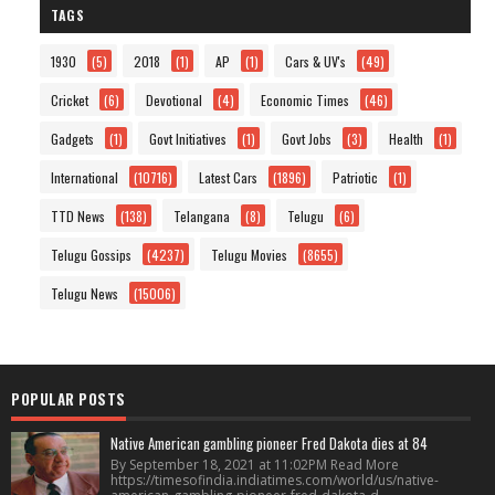
TAGS
1930
(5)
2018
(1)
AP
(1)
Cars & UV's
(49)
Cricket
(6)
Devotional
(4)
Economic Times
(46)
Gadgets
(1)
Govt Initiatives
(1)
Govt Jobs
(3)
Health
(1)
International
(10716)
Latest Cars
(1896)
Patriotic
(1)
TTD News
(138)
Telangana
(8)
Telugu
(6)
Telugu Gossips
(4237)
Telugu Movies
(8655)
Telugu News
(15006)
POPULAR POSTS
Native American gambling pioneer Fred Dakota dies at 84
By September 18, 2021 at 11:02PM Read More
https://timesofindia.indiatimes.com/world/us/native-