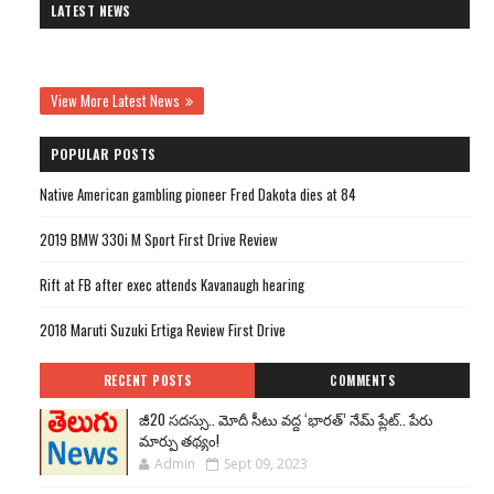
LATEST NEWS
View More Latest News
POPULAR POSTS
Native American gambling pioneer Fred Dakota dies at 84
2019 BMW 330i M Sport First Drive Review
Rift at FB after exec attends Kavanaugh hearing
2018 Maruti Suzuki Ertiga Review First Drive
RECENT POSTS
COMMENTS
జీ20 సదస్సు.. మోదీ సీటు వద్ద ‘భారత్’ నేమ్ ప్లేట్‌.. పేరు
మార్పు తథ్యం!
Admin
Sept 09, 2023