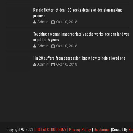
Rafale fighter jet deal: SC seeks details of decision-making
process
Admin
Oct 10, 2018
Touching a woman inappropriately at the workplace can land you
in jail for 5 years
Admin
Oct 10, 2018
1 in 20 suffers from depression; know how to help a loved one
Admin
Oct 10, 2018
Copyright ©
2026
DIGITAL CLOUD BUZZ
|
Privacy Policy
|
Disclaimer
|Created By
So