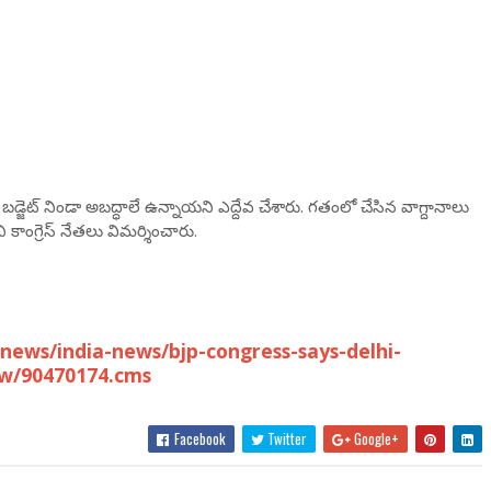
డారు. బడ్జెట్ నిండా అబద్ధాలే ఉన్నాయని ఎద్దేవ చేశారు. గతంలో చేసిన వాగ్దానాలు
కాంగ్రెస్ నేతలు విమర్శించారు.
ews/india-news/bjp-congress-says-delhi-
ow/90470174.cms
Facebook
Twitter
Google+