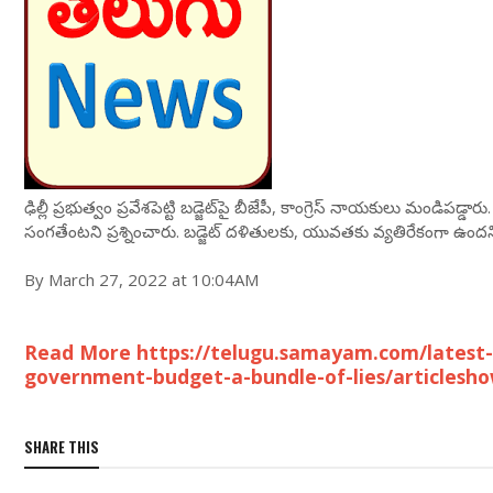
ఢిల్లీ ప్రభుత్వం ప్రవేశపెట్టి బడ్జెట్‌పై బీజేపీ, కాంగ్రెస్ నాయకులు మండిపడ్
సంగతేంటని ప్రశ్నించారు. బడ్జెట్ దళితులకు, యువతకు వ్యతిరేకంగా ఉందని 
By March 27, 2022 at 10:04AM
Read More https://telugu.samayam.com/latest-n
government-budget-a-bundle-of-lies/articlesh
SHARE THIS