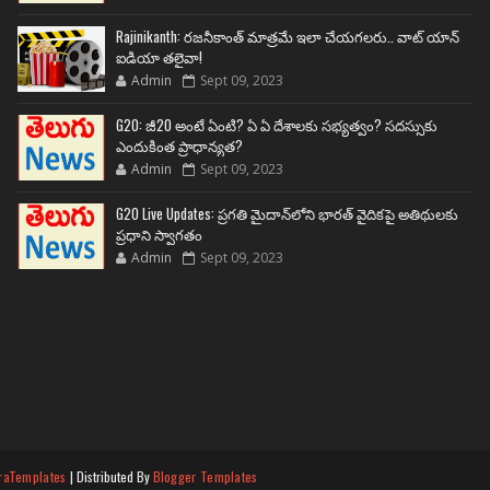
Rajinikanth: రజనీకాంత్ మాత్రమే ఇలా చేయగలరు.. వాట్ యాన్
ఐడియా తలైవా!
Admin
Sept 09, 2023
G20: జీ20 అంటే ఏంటి? ఏ ఏ దేశాలకు సభ్యత్వం? సదస్సుకు
ఎందుకింత ప్రాధాన్యత?
Admin
Sept 09, 2023
G20 Live Updates: ప్రగతి మైదాన్‌లోని భారత్ వైదికపై అతిథులకు
ప్రధాని స్వాగతం
Admin
Sept 09, 2023
raTemplates
| Distributed By
Blogger Templates