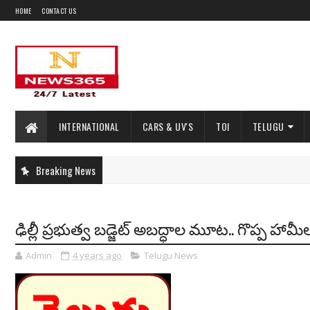
HOME
CONTACT US
INTERNATIONAL
CARS & UV'S
TOI
TELUGU
Breaking News
ఢిల్లీ ప్రభుత్వ బడ్జెట్‌ అబద్ధాల మూట.. గొప్ప హామీల
Admin
4 years ago
Telugu News