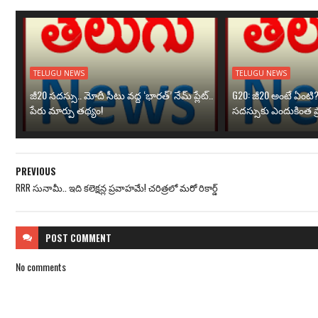
TELUGU NEWS
TELUGU NEWS
జీ20 సదస్సు.. మోదీ సీటు వద్ద ‘భారత్’ నేమ్ ప్లేట్‌..
G20: జీ20 అంటే ఏంటి
పేరు మార్పు తథ్యం!
సదస్సుకు ఎందుకింత ప
PREVIOUS
RRR సునామీ.. ఇది కలెక్షన్ల ప్రవాహమే! చరిత్రలో మరో రికార్డ్
POST
COMMENT
No comments