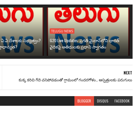
TELUGU NEWS
? ఏ ఏ దేశాలకు సభ్యత్వం?
G20 Live Updates: ప్రగతి మైదాన్‌లోని భారత్
్రాధాన్యత?
వైదికపై అతిథులకు ప్రధాని స్వాగతం
NEXT
కుక్క కరిచి గేదె చనిపోవడంతో గ్రామంలో గందరగోళం… ఆస్పత్రులకు పరుగులు
BLOGGER
DISQUS
FACEBOOK