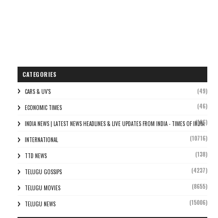
CATEGORIES
(49)
CARS & UV'S
(46)
ECONOMIC TIMES
(106)
INDIA NEWS | LATEST NEWS HEADLINES & LIVE UPDATES FROM INDIA - TIMES OF INDIA
(10716)
INTERNATIONAL
(138)
TTD NEWS
(4237)
TELUGU GOSSIPS
(8655)
TELUGU MOVIES
(15006)
TELUGU NEWS