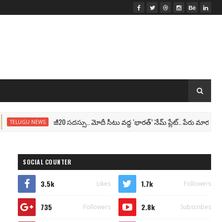
జీ20 సదస్సు.. మోదీ సీటు వద్ద ‘భారత్’ నేమ్ ప్లేట్‌.. పేరు మార్పు తథ్యం!
LUGU NEWS
SOCIAL COUNTER
3.5k
1.7k
Likes
Followers
735
2.8k
Followers
Subscribes