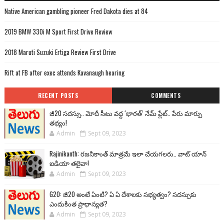
Native American gambling pioneer Fred Dakota dies at 84
2019 BMW 330i M Sport First Drive Review
2018 Maruti Suzuki Ertiga Review First Drive
Rift at FB after exec attends Kavanaugh hearing
RECENT POSTS
COMMENTS
జీ20 సదస్సు.. మోదీ సీటు వద్ద ‘భారత్’ నేమ్ ప్లేట్‌.. పేరు మార్పు
తథ్యం!
Admin
Sept 09, 2023
Rajinikanth: రజనీకాంత్ మాత్రమే ఇలా చేయగలరు.. వాట్ యాన్
ఐడియా తలైవా!
Admin
Sept 09, 2023
G20: జీ20 అంటే ఏంటి? ఏ ఏ దేశాలకు సభ్యత్వం? సదస్సుకు
ఎందుకింత ప్రాధాన్యత?
Admin
Sept 09, 2023