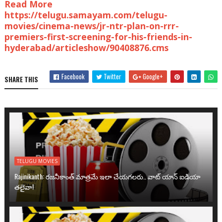
Read More
https://telugu.samayam.com/telugu-
movies/cinema-news/jr-ntr-plan-on-rrr-
premiers-first-screening-for-his-friends-in-
hyderabad/articleshow/90408876.cms
Facebook
Twitter
Google+
SHARE THIS
TELUGU MOVIES
Rajinikanth: రజనీకాంత్ మాత్రమే ఇలా చేయగలరు.. వాట్ యాన్ ఐడియా
తలైవా!