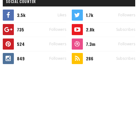
SOCIAL COUNTER
3.5k
1.7k
Likes
Followers
735
2.8k
Followers
Subscribes
524
7.3m
Followers
Followers
849
286
Followers
Subscribes