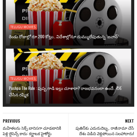
TELUGU MOVIES
రెండు రోజుల్లో రూ.200 కోట్లు.. విదేశాల్లోనూ దుమ్ములేపుతున్న ‘జవాన్’
TELUGU MOVIES
Pushpa The Rule : పుష్ప గాడి ఇల్లు చూశారా? రాజభవనంలా ఉందే.. లీక్
చేసిన రష్మిక
PREVIOUS
NEXT
మహిళలను సెక్స్ బానిసగా చూడటానికి
పుతిన్‌కు ఎదురుదెబ్బ.. రాజీనామా చేసి
పెళ్లి లైసెన్స్ కాదు: కర్ణాటక హైకోర్టు
దేశం విడిచి వెళ్లిపోయిన సలహాదారు!