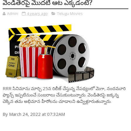
వెండితెరపై మొదటి ఆట ఎక్కడంటే?
Admin
4 years ago
Telugu Movies
RRR సినిమాను మార్చి 25న రిలీజ్ చేస్తున్న నేపథ్యంలో మెగా, నందమూరి
ఫ్యాన్స్ ఇప్పటినుంచే సంబరాలు చేసుకుంటున్నారు. వెండితెరపై జక్కన్న
చెక్కిన తమ అభిమాన హీరోలను చూడాలని ఉవ్విళ్లూరుతున్నారు.
By March 24, 2022 at 07:32AM