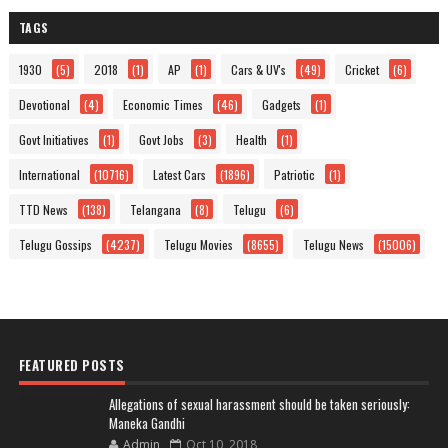
TAGS
1930
(5)
2018
(1)
AP
(1)
Cars & UV's
(49)
Cricket
(6)
Devotional
(4)
Economic Times
(46)
Gadgets
(1)
Govt Initiatives
(1)
Govt Jobs
(3)
Health
(1)
International
(10716)
Latest Cars
(1896)
Patriotic
(1)
TTD News
(138)
Telangana
(8)
Telugu
(6)
Telugu Gossips
(4237)
Telugu Movies
(8655)
Telugu News
(15006)
FEATURED POSTS
Allegations of sexual harassment should be taken seriously:
Maneka Gandhi
Admin
Oct 10, 2018