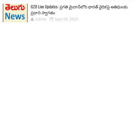
G20 Live Updates: ప్రగతి మైదాన్‌లోని భారత్ వైదికపై అతిథులకు
ప్రధాని స్వాగతం
Admin
Sept 09, 2023