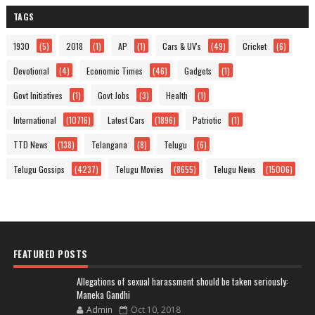
TAGS
1930
(5)
2018
(1)
AP
(1)
Cars & UV's
(49)
Cricket
(6)
Devotional
(4)
Economic Times
(46)
Gadgets
(1)
Govt Initiatives
(1)
Govt Jobs
(3)
Health
(1)
International
(10716)
Latest Cars
(1896)
Patriotic
(1)
TTD News
(138)
Telangana
(8)
Telugu
(6)
Telugu Gossips
(4237)
Telugu Movies
(8655)
Telugu News
(15006)
FEATURED POSTS
Allegations of sexual harassment should be taken seriously:
Maneka Gandhi
Admin
Oct 10, 2018