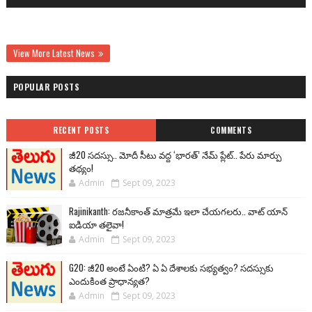
View More Latest News
POPULAR POSTS
RECENT POSTS
COMMENTS
జీ20 సదస్సు.. మోదీ సీటు వద్ద ‘భారత్’ నేమ్ ప్లేట్‌.. పేరు మార్పు
తథ్యం!
Admin
Sept 09, 2023
Rajinikanth: రజనీకాంత్ మాత్రమే ఇలా చేయగలరు.. వాట్ యాన్
ఐడియా తలైవా!
Admin
Sept 09, 2023
G20: జీ20 అంటే ఏంటి? ఏ ఏ దేశాలకు సభ్యత్వం? సదస్సుకు
ఎందుకింత ప్రాధాన్యత?
Admin
Sept 09, 2023