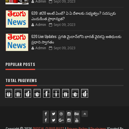
Admin
Sept 09, 2023
G20: జీ20 అంటే ఏంటి? ఏ ఏ దేశాలకు సభ్యత్వం? సదస్సుకు
ఎందుకింత ప్రాధాన్యత?
Admin
Sept 09, 2023
G20 Live Updates: ప్రగతి మైదాన్‌లోని భారత్ వైదికపై అతిథులకు
ప్రధాని స్వాగతం
Admin
Sept 09, 2023
POPULAR POSTS
TOTAL PAGEVIEWS
u
n
d
e
f
i
n
e
d
fac
twi
gpl
ins
you
Copyright ©
2026
DIGITAL CLOUD BUZZ
|
Privacy Policy
|
Disclaimer
|Created By