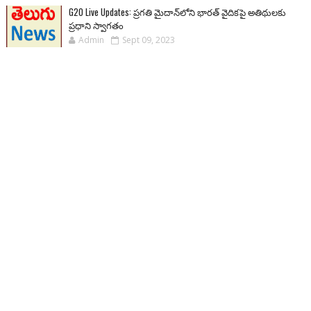
G20 Live Updates: ప్రగతి మైదాన్‌లోని భారత్ వైదికపై అతిథులకు
ప్రధాని స్వాగతం
Admin
Sept 09, 2023