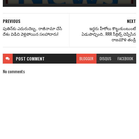
PREVIOUS
NEXT
పుతిన్‌కు ఎదురుదెబ్బ.. రాజీనామా చేసి
ఇద్దరు హీరోలు కొట్టుకుంటుంటే
దేశం విడిచి వెళ్లిపోయిన సలహాదారు!
ఏడుపొచ్చింది.. RRR సీక్రెట్స్ చెప్పేసిన
రాజమౌళి తండ్రి
POST
COMMENT
BLOGGER
DISQUS
FACEBOOK
No comments