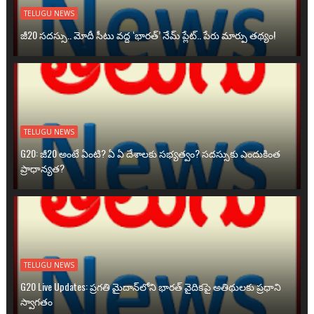
TELUGU NEWS
జీ20 సదస్సు.. మోదీ సీటు వద్ద ‘భారత్’ నేమ్ ప్లేట్‌.. పేరు మార్పు తథ్యం!
TELUGU NEWS
G20: జీ20 అంటే ఏంటి? ఏ ఏ దేశాలకు సభ్యత్వం? సదస్సుకు ఎందుకింత
ప్రాధాన్యత?
TELUGU NEWS
G20 Live Updates: ప్రగతి మైదాన్‌లోని భారత్ వైదికపై అతిథులకు ప్రధాని
స్వాగతం