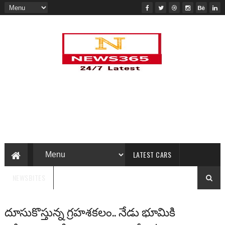
LATEST CARS
NEWSBITES
దూసుకొస్తున్న గ్రహశకలం.. నేడు భూమికి