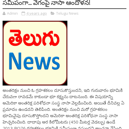
సమీపంగా... వేగంపై నాసా ఆందోళన!
Admin
4 years ago
Telugu News
అంతరిక్షం నుంచి ఓ గ్రహశకలం దూసుకొస్తుందని, ఇది గురువారం భూమికి
చేరువగా రావడమే కాకుండా భూ కక్ష్యను దాటనుంది. ఈ విషయాన్ని
అమెరికా అంతరిక్ష పరిశోధనా సంస్థ నాసా వెల్లడించింది. అయితే దీనివల్ల ఏ
ప్రమాదం ఉండదని తెలిపింది. అంతరిక్షం నుంచి మరో గ్రహశకలం
భూమివైపు దూసుకొస్తోందని అమెరికా అంతరిక్ష పరిశోధనా సంస్థ నాసా
హెచ్చరించింది. దాదాపు అర కిలోమీటరు (450 మీటర్ల వెడల్పు) ఉండే
2013 BO76 గ్రహశకలం భూమికి సమీపంగా వస్తుందని అంచనా వేసింది.