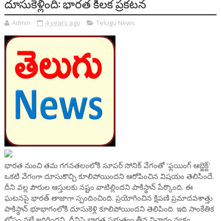
దూసుకెళ్లింది: భారత కీలక ప్రకటన
Admin
4 years ago
Telugu News
భారత నుంచి తమ గగనతలంలోకి సూపర్‌ సోనిక్‌ వేగంతో ‘ఫ్లయింగ్‌ ఆబ్జెక్ట్‌’
ఒకటి వేగంగా దూసుకొచ్చి కూలిపోయిందని ఆరోపించిన విషయం తెలిసిందే.
దీని వల్ల పౌరుల ఆస్తులకు నష్టం వాటిల్లిందని పాకిస్థాన్‌ పేర్కొంది. ఈ
ఘటనపై భారత్ తాజాగా స్పందించింది. ప్రయోగించిన క్షిపణి ప్రమాదవశాత్తు
పాకిస్థాన్‌ భూభాగంలోకి దూసుకెళ్లి కూలిపోయిందని తెలిపింది. ఇది సాంకేతిక
లోపం వల్లే జరిగిందని, దీనిపై భారత ప్రభుత్వం తీవ్ర విచారం వ్యక్తం