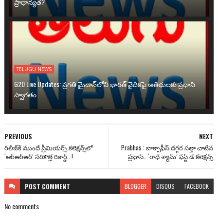
ప్రాధాన్యత?
TELUGU NEWS
G20 Live Updates: ప్రగతి మైదాన్‌లోని భారత్ వైదికపై అతిథులకు ప్రధాని
స్వాగతం
PREVIOUS
NEXT
రిలీజ్‌కి ముందే ప్రీమియ‌ర్స్ కలెక్షన్స్‌లో
Prabhas : బాక్సాఫీస్ దగ్గర సత్తా చాటిన
‘ఆర్ఆర్ఆర్’ సరికొత్త రికార్డ్‌.. !
ప్రభాస్.. ‘రాధే శ్యామ్’ ఫ‌స్ట్ డే కలెక్ష‌న్స్‌
POST
COMMENT
BLOGGER
DISQUS
FACEBOOK
No comments