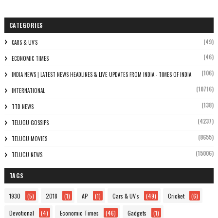
CATEGORIES
(49)
CARS & UV'S
(46)
ECONOMIC TIMES
(106)
INDIA NEWS | LATEST NEWS HEADLINES & LIVE UPDATES FROM INDIA - TIMES OF INDIA
(10716)
INTERNATIONAL
(138)
TTD NEWS
(4237)
TELUGU GOSSIPS
(8655)
TELUGU MOVIES
(15006)
TELUGU NEWS
TAGS
1930
(5)
2018
(1)
AP
(1)
Cars & UV's
(49)
Cricket
(6)
Devotional
(4)
Economic Times
(46)
Gadgets
(1)