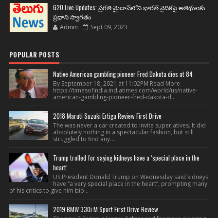
G20 Live Updates: ప్రగతి మైదాన్‌లోని భారత్ వైదికపై అతిథులకు
ప్రధాని స్వాగతం
Admin
Sept 09, 2023
POPULAR POSTS
Native American gambling pioneer Fred Dakota dies at 84
By September 18, 2021 at 11:02PM Read More
https://timesofindia.indiatimes.com/world/us/native-
american-gambling-pioneer-fred-dakota-d...
2018 Maruti Suzuki Ertiga Review First Drive
The was never a car created to invite superlatives. It did
absolutely nothing in a spectacular fashion, but still
struggled to find any...
Trump trolled for saying kidneys have a ‘special place in the
heart’
US President Donald Trump on Wednesday said kidneys
have “a very special place in the heart”, prompting many
of his critics to give him bio...
2019 BMW 330i M Sport First Drive Review