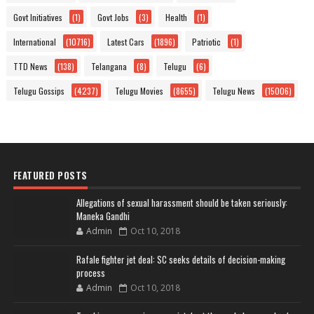
Govt Initiatives
(1)
Govt Jobs
(3)
Health
(1)
International
(10716)
Latest Cars
(1896)
Patriotic
(1)
TTD News
(138)
Telangana
(8)
Telugu
(6)
Telugu Gossips
(4237)
Telugu Movies
(8655)
Telugu News
(15006)
FEATURED POSTS
Allegations of sexual harassment should be taken seriously:
Maneka Gandhi
Admin
Oct 10, 2018
Rafale fighter jet deal: SC seeks details of decision-making
process
Admin
Oct 10, 2018