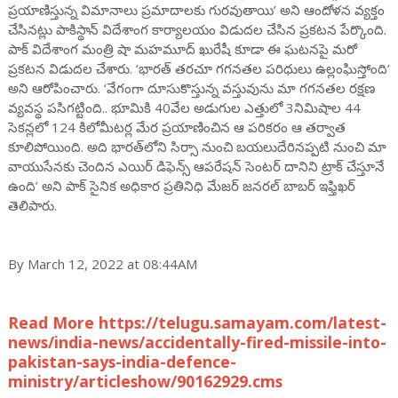
ప్రయాణిస్తున్న విమానాలు ప్రమాదాలకు గురవుతాయి’ అని ఆందోళన వ్యక్తం
చేసినట్లు పాకిస్థాన్‌ విదేశాంగ కార్యాలయం విడుదల చేసిన ప్రకటన పేర్కొంది.
పాక్‌ విదేశాంగ మంత్రి షా మహమూద్‌ ఖురేషీ కూడా ఈ ఘటనపై మరో
ప్రకటన విడుదల చేశారు. ‘భారత్‌ తరచూ గగనతల పరిధులు ఉల్లంఘిస్తోంది’
అని ఆరోపించారు. ‘వేగంగా దూసుకొస్తున్న వస్తువును మా గగనతల రక్షణ
వ్యవస్థ పసిగట్టింది.. భూమికి 40వేల అడుగుల ఎత్తులో 3నిమిషాల 44
సెకన్లలో 124 కిలోమీటర్ల మేర ప్రయాణించిన ఆ పరికరం ఆ తర్వాత
కూలిపోయింది. అది భారత్‌లోని సిర్సా నుంచి బయలుదేరినప్పటి నుంచి మా
వాయుసేనకు చెందిన ఎయిర్‌ డిఫెన్స్‌ ఆపరేషన్‌ సెంటర్‌ దానిని ట్రాక్‌ చేస్తూనే
ఉంది’ అని పాక్ సైనిక అధికార ప్రతినిధి మేజర్‌ జనరల్‌ బాబర్‌ ఇఫ్తిఖర్‌
తెలిపారు.
By March 12, 2022 at 08:44AM
Read More https://telugu.samayam.com/latest-
news/india-news/accidentally-fired-missile-into-
pakistan-says-india-defence-
ministry/articleshow/90162929.cms