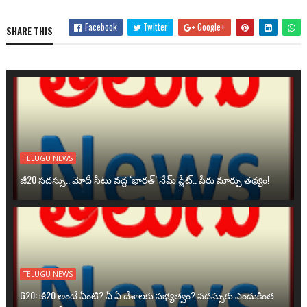
Facebook
Twitter
Google+
SHARE THIS
TELUGU NEWS
జీ20 సదస్సు.. మోదీ సీటు వద్ద ‘భారత్’ నేమ్ ప్లేట్‌.. పేరు మార్పు తథ్యం!
TELUGU NEWS
G20: జీ20 అంటే ఏంటి? ఏ ఏ దేశాలకు సభ్యత్వం? సదస్సుకు ఎందుకింత