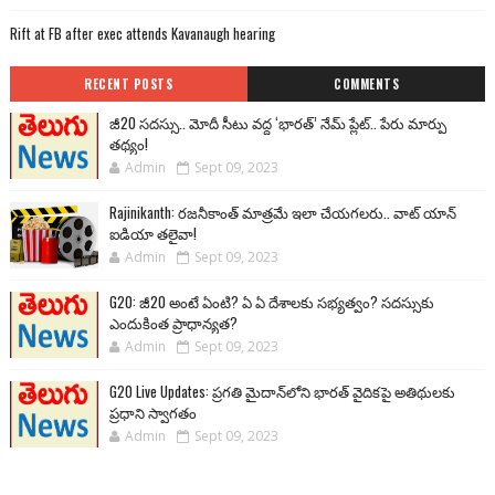
Rift at FB after exec attends Kavanaugh hearing
RECENT POSTS
COMMENTS
జీ20 సదస్సు.. మోదీ సీటు వద్ద ‘భారత్’ నేమ్ ప్లేట్‌.. పేరు మార్పు
తథ్యం!
Admin
Sept 09, 2023
Rajinikanth: రజనీకాంత్ మాత్రమే ఇలా చేయగలరు.. వాట్ యాన్
ఐడియా తలైవా!
Admin
Sept 09, 2023
G20: జీ20 అంటే ఏంటి? ఏ ఏ దేశాలకు సభ్యత్వం? సదస్సుకు
ఎందుకింత ప్రాధాన్యత?
Admin
Sept 09, 2023
G20 Live Updates: ప్రగతి మైదాన్‌లోని భారత్ వైదికపై అతిథులకు
ప్రధాని స్వాగతం
Admin
Sept 09, 2023