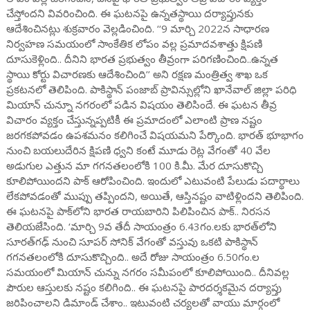
చేస్తోందని వివరించింది. ఈ ఘటనపై ఉన్నతస్థాయి దర్యాప్తునకు
ఆదేశించినట్లు శుక్రవారం వెల్లడించింది. ‘‘9 మార్చి 2022న సాధారణ
నిర్వహణ సమయంలో సాంకేతిక లోపం వల్ల ప్రమాదవశాత్తు క్షిపణి
దూసుకెళ్లింది.. దీనిని భారత ప్రభుత్వం తీవ్రంగా పరిగణించింది..ఉన్నత
స్థాయి కోర్టు విచారణకు ఆదేశించింది’’ అని రక్షణ మంత్రిత్వ శాఖ ఒక
ప్రకటనలో తెలిపింది. పాకిస్థాన్‌ పంజాబ్ ప్రావిన్సుల్లోని ఖానేవాల్ జిల్లా పరిధి
మియాన్ చున్నూ నగరంలో పడిన విషయం తెలిసిందే. ఈ ఘటన తీవ్ర
విచారం వ్యక్తం చేస్తున్నప్పటికీ ఈ ప్రమాదంలో ఎలాంటి ప్రాణ నష్టం
జరగకపోవడం ఉపశమనం కలిగించే విషయమని పేర్కొంది. భారత్ భూభాగం
నుంచి బయలుదేరిన క్షిపణి ధ్వని కంటే మూడు రెట్ల వేగంతో 40 వేల
అడుగుల ఎత్తున మా గగనతలంలోకి 100 కి.మీ. మేర దూసుకొచ్చి
కూలిపోయిందని పాక్ ఆరోపించింది. ఇందులో ఎటువంటి పేలుడు పదార్థాలు
లేకపోవడంతో ముప్పు తప్పిందని, అయితే, ఆస్తినష్టం వాటిళ్లిందని తెలిపింది.
ఈ ఘటనపై పాక్‌లోని భారత రాయబారిని పిలిపించిన పాక్.. నిరసన
తెలియజేసింది. ‘మార్చి 9వ తేదీ సాయంత్రం 6.43గం.లకు భారత్‌లోని
సూరత్‌గఢ్‌ నుంచి సూపర్‌ సోనిక్‌ వేగంతో వస్తువు ఒకటి పాకిస్థాన్‌
గగనతలంలోకి దూసుకొచ్చింది.. అదే రోజు సాయంత్రం 6.50గం.ల
సమయంలో మియాన్‌ చున్ను నగరం సమీపంలో కూలిపోయింది.. దీనివల్ల
పౌరుల ఆస్తులకు నష్టం కలిగింది.. ఈ ఘటనపై పారదర్శకమైన దర్యాప్తు
జరిపించాలని డిమాండ్‌ చేశాం.. ఇటువంటి చర్యలతో వాయు మార్గంలో