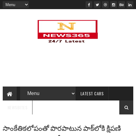
LATEST CARS
NEWSBITES
సాంకేతికలోపంతో పొరపాటున పాక్‌లోకి క్షిపణి