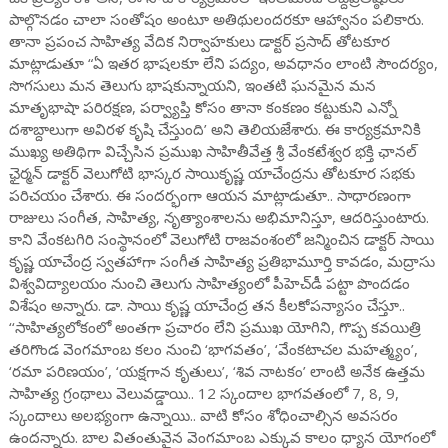
పాల్గొనడం చాలా సంతోషం అంటూ అతిథులందరకూ ఆహ్వానం పలికారు.
తానా ప్రపంచ సాహిత్య వేదిక నిర్వాహకులు డాక్టర్ ప్రసాద్ తోటకూర
మాట్లాడుతూ “ఏ ఇతర భాషలకూ లేని పద్యం, అవధానం లాంటి సౌందర్యం,
సొగసులు మన తెలుగు భాషకున్నాయని, ఇంతటి ఘనమైన మన
మాతృభాషా పరిరక్షణ, పర్వ్యాప్తి కోసం తానా కంకణం కట్టుకుని ఎన్నో
దశాబ్దాలుగా అవిరళ కృషి చేస్తుంది’ అని తెలియజేశారు. ఈ కార్యక్రమానికి
ముఖ్య అతిథిగా విచ్చేసిన ప్రముఖ సాహితీవేత్త శ్రీ వేంకటేశ్వర భక్తి ఛానల్
ఛైర్మన్ డాక్టర్ వెలుగోటి భాస్కర సాయికృష్ణ యాచేంద్రను తోటకూర సభకు
పరిచయం చేశారు. ఈ సందర్భంగా ఆయన మాట్లాడుతూ.. సాధారణంగా
రాజులు సంగీత, సాహిత్య, నృత్యాంశాలను అభిమానిస్తూ, ఆదరిస్తుంటారు.
కాని వేంకటగిరి సంస్థానంలో వెలుగోటి రాజవంశంలో జన్మించిన డాక్టర్ సాయి
కృష్ణ యాచేంద్ర స్వతహాగా సంగీత సాహిత్య ప్రతిభామూర్తి కావడం, మద్రాసు
విశ్వవిద్యాలయం నుంచి తెలుగు సాహిత్యంలో పీహెచ్‌డీ పట్టా పొందడం
విశేషం అన్నారు. డా. సాయి కృష్ణ యాచేంద్ర తన కీలకోపన్యాసం చేస్తూ..
‘‘సాహిత్యలోకంలో అంతగా ప్రచారం లేని ప్రముఖ యోగిని, గొప్ప కవయిత్రి
తరిగొండ వెంగమాంబ కలం నుంచి ‘భాగవతం’, ‘వేంకటాచల మహత్మ్యం’,
‘రమా పరిణయం’, ‘యక్షగాన కృతులు’, ‘శివ నాటకం’ లాంటి అనేక ఉత్తమ
సాహిత్య గ్రంథాలు వెలువడ్డాయి.. 12 స్కందాల భాగవతంలో 7, 8, 9,
స్కందాలు అలభ్యంగా ఉన్నాయి.. వాటి కోసం శోధించాల్సిన అవసరం
ఉందన్నారు. బాల వితంతువైన వెంగమాంబ ఎక్కువ కాలం ధ్యాన యోగంలో