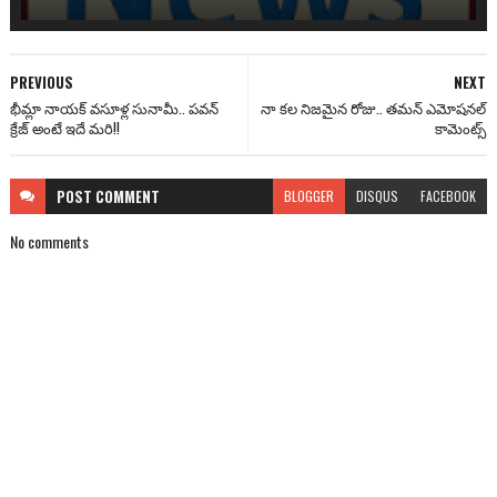
PREVIOUS
NEXT
భీమ్లా నాయక్ వసూళ్ల సునామీ.. పవన్
నా కల నిజమైన రోజు.. తమన్ ఎమోషనల్
క్రేజ్ అంటే ఇదే మరి!!
కామెంట్స్
POST
COMMENT
BLOGGER
DISQUS
FACEBOOK
No comments