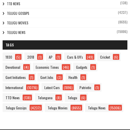
(138)
TTD NEWS
(4237)
TELUGU GOSSIPS
(8655)
TELUGU MOVIES
(15006)
TELUGU NEWS
TAGS
1930
(5)
2018
(1)
AP
(1)
Cars & UV's
(49)
Cricket
(6)
Devotional
(4)
Economic Times
(46)
Gadgets
(1)
Govt Initiatives
(1)
Govt Jobs
(3)
Health
(1)
International
(10716)
Latest Cars
(1896)
Patriotic
(1)
TTD News
(138)
Telangana
(8)
Telugu
(6)
Telugu Gossips
(4237)
Telugu Movies
(8655)
Telugu News
(15006)