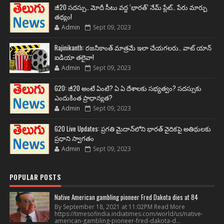
జీ20 సదస్సు.. మోదీ సీటు వద్ద ‘భారత్’ నేమ్ ప్లేట్‌.. పేరు మార్పు
తథ్యం!
Admin
Sept 09, 2023
Rajinikanth: రజనీకాంత్ మాత్రమే ఇలా చేయగలరు.. వాట్ యాన్
ఐడియా తలైవా!
Admin
Sept 09, 2023
G20: జీ20 అంటే ఏంటి? ఏ ఏ దేశాలకు సభ్యత్వం? సదస్సుకు
ఎందుకింత ప్రాధాన్యత?
Admin
Sept 09, 2023
G20 Live Updates: ప్రగతి మైదాన్‌లోని భారత్ వైదికపై అతిథులకు
ప్రధాని స్వాగతం
Admin
Sept 09, 2023
POPULAR POSTS
Native American gambling pioneer Fred Dakota dies at 84
By September 18, 2021 at 11:02PM Read More
https://timesofindia.indiatimes.com/world/us/native-
american-gambling-pioneer-fred-dakota-d...