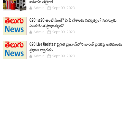
ఐడియా తలైవా!
Admin
Sept 09, 2023
G20: జీ20 అంటే ఏంటి? ఏ ఏ దేశాలకు సభ్యత్వం? సదస్సుకు
ఎందుకింత ప్రాధాన్యత?
Admin
Sept 09, 2023
G20 Live Updates: ప్రగతి మైదాన్‌లోని భారత్ వైదికపై అతిథులకు
ప్రధాని స్వాగతం
Admin
Sept 09, 2023