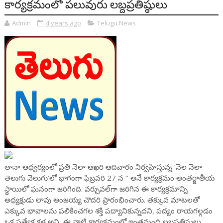
కార్యక్రమంలో పలువురు లబ్దప్రతిష్ఠులు
Admin
4 years ago
Telugu News
తానా ఆధ్వర్యంలో ప్రతి నెలా ఆఖరి ఆదివారం నిర్వహిస్తున్న ‘నెల నెలా
తెలుగు వెలుగు’లో భాగంగా ఫిబ్రవరి 27 న ‘’ అనే కార్యక్రమం అంతర్జాతీయ
స్థాయిలో ఘనంగా జరిగింది. వర్చువల్‌గా జరిగిన ఈ కార్యక్రమాన్ని
అధ్యక్షుడు లావు అంజయ్య చౌదరి ప్రారంభించారు. తక్కువ మాటలతో
ఎక్కువ భావాలను పలికించగల శక్తి పద్యానికున్నదని, పద్యం రాయగల్గడం
ఒక ప్రత్యేక కళ అని, ఈ నాటి కార్యక్రమంలో ఇంతమంది లబ్దప్రతిష్ఠులు