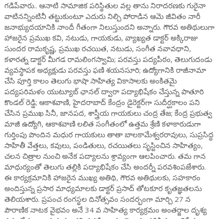
గడిపేవారు.. ఆనాటి సామాజిక పరిస్థితుల వల్ల తాను నిరాదరణకు గురైనా
వాటినన్నింటినీ తట్టుకుంటూ ఎదురు నిల్చి పోరాడిన ఆమె జీవితం నారీ
జనాభ్యుదయానికి నాందీ గీతంగా నిలుస్తుందని అన్నారు. గౌరవ అతిథులుగా
హాజరైన ప్రముఖ కవి, నటుడు, గాయకుడు, వ్యాఖ్యత డాక్టర్ అక్కిరాజు
సుందర రామకృష్ణ, ప్రముఖ రచయిత, నటుడు, సంగీత నవావధాని,
కళారత్న డాక్టర్ మీగడ రామలింగస్వామి; పరవస్తు పద్యపీఠం, తెలుగుదండు
వ్యవస్థాపక అధ్యక్షుడు పరవస్తు ఫణి శయనసూరి; ఉద్యోగానికి రాజీనామా
చేసి పూర్తి కాలం తెలుగు భాషా సాహిత్య వికాసాలకు అంకితమై
పద్యపరిమళం యుట్యూబ్ ఛానల్ ద్వారా పద్యాభిషేకం చేస్తున్న పాతూరి
కొండల్ రెడ్డి; ఆకాశవాణి, హైదరాబాద్ కేంద్రం డైరెక్టర్‌గా సుదీర్ఘకాలం పని
చేసిన ప్రముఖ సినీ, జానపద, శాస్త్రీయ గాయకులు చంద్ర తేజ; కేంద్ర ప్రభుత్వ
మాజీ ఉద్యోగి, ఆకాశవాణి లలిత సంగీతంలో ఉత్తమ శ్రేణి కళాకారుడుగా
గుర్తింపు పొందిన మధుర గాయకులు తాతా బాలకామేశ్వరరావులు, సుప్రసిద్ధ
సాహితీ వేత్తలు, కవులు, పండితులు, రచయితలు సృస్టించిన సాహిత్యం,
చలన చిత్రాల నుంచి అనేక పద్యాలను శ్రావ్యంగా ఆలపించారు. తమ గాన
మాధుర్యంతో తెలుగు తల్లికి పద్యాభిషేకం చేసి అందర్నీ పరవశింపజేశారు.
ఈ కార్యక్రమానికి హాజరైన ముఖ్య అతిథి, గౌరవ అతిథులకు, సహకారం
అందిస్తున్న ప్రసార మాధ్యమాలకు డాక్టర్ ప్రసాద్ తోటకూర కృతజ్ఞతలను
తెలియశారు. ప్రపంచ రంగస్థల దినోత్సవం సందర్భంగా మార్చి 27 న
పౌరాణిక నాటక వైభవం అనే 34 వ సాహిత్య కార్యక్రమం అంతర్జాల దృశ్య