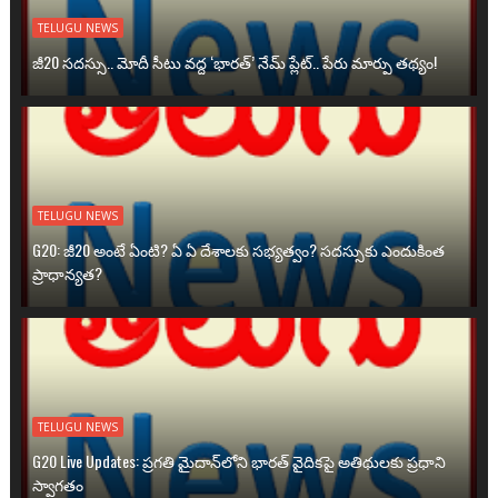
TELUGU NEWS
జీ20 సదస్సు.. మోదీ సీటు వద్ద ‘భారత్’ నేమ్ ప్లేట్‌.. పేరు మార్పు తథ్యం!
TELUGU NEWS
G20: జీ20 అంటే ఏంటి? ఏ ఏ దేశాలకు సభ్యత్వం? సదస్సుకు ఎందుకింత
ప్రాధాన్యత?
TELUGU NEWS
G20 Live Updates: ప్రగతి మైదాన్‌లోని భారత్ వైదికపై అతిథులకు ప్రధాని
స్వాగతం