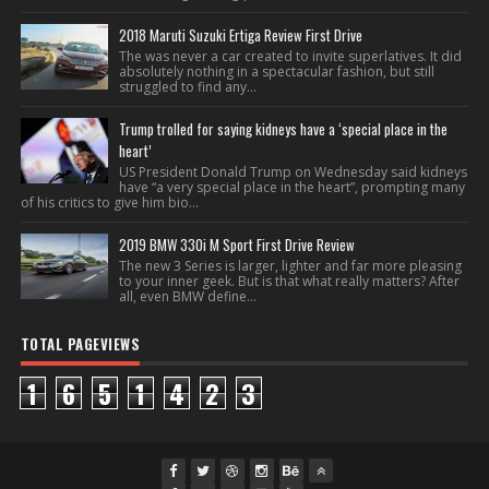
2018 Maruti Suzuki Ertiga Review First Drive
The was never a car created to invite superlatives. It did
absolutely nothing in a spectacular fashion, but still
struggled to find any...
Trump trolled for saying kidneys have a ‘special place in the
heart’
US President Donald Trump on Wednesday said kidneys
have “a very special place in the heart”, prompting many
of his critics to give him bio...
2019 BMW 330i M Sport First Drive Review
The new 3 Series is larger, lighter and far more pleasing
to your inner geek. But is that what really matters? After
all, even BMW define...
TOTAL PAGEVIEWS
1
6
5
1
4
2
3