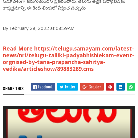
సమావేశంగా జరుగుతుందని ప్రకటించారు. తెలుగు తల్లికి పద్యాభిషేకం
కార్యక్రమాన్ని ఈ కింది లింకులో వీక్షించ వచ్చును.
By February 28, 2022 at 08:59AM
Read More https://telugu.samayam.com/latest-
news/nri/telugu-talliki-padyabhishiekam-event-
orgnised-by-tana-prapancha-sahitya-
vedika/articleshow/89883289.cms
Facebook
Twitter
Google+
SHARE THIS