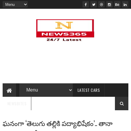
LATEST CARS
NEWSBITES
ఘనంగా ‘తెలుగు తల్లికి పద్యాభిషేకం’.. తానా