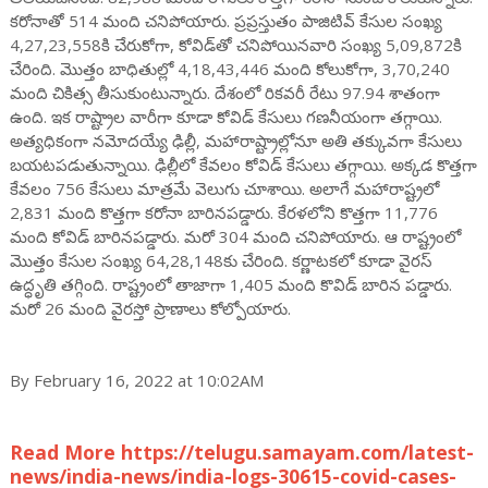
కరోనాతో 514 మంది చనిపోయారు. ప్రప్రస్తుతం పాజిటివ్‌ కేసుల సంఖ్య
4,27,23,558కి చేరుకోగా, కోవిడ్‌తో చనిపోయినవారి సంఖ్య 5,09,872కి
చేరింది. మొత్తం బాధితుల్లో 4,18,43,446 మంది కోలుకోగా, 3,70,240
మంది చికిత్స తీసుకుంటున్నారు. దేశంలో రికవరీ రేటు 97.94 శాతంగా
ఉంది. ఇక రాష్ట్రాల వారీగా కూడా కోవిడ్ కేసులు గణనీయంగా తగ్గాయి.
అత్యధికంగా నమోదయ్యే ఢిల్లీ, మహారాష్ట్రాల్లోనూ అతి తక్కువగా కేసులు
బయటపడుతున్నాయి. ఢిల్లీలో కేవలం కోవిడ్ కేసులు తగ్గాయి. అక్కడ కొత్తగా
కేవలం 756 కేసులు మాత్రమే వెలుగు చూశాయి. అలాగే మహారాష్ట్రలో
2,831 మంది కొత్తగా కరోనా బారినపడ్డారు. కేరళలోని కొత్తగా 11,776
మంది కోవిడ్ బారినపడ్డారు. మరో 304 మంది చనిపోయారు. ఆ రాష్ట్రంలో
మొత్తం కేసుల సంఖ్య 64,28,148కు చేరింది. కర్ణాటకలో కూడా వైరస్
ఉద్ధృతి తగ్గింది. రాష్ట్రంలో తాజాగా 1,405 మంది కొవిడ్ బారిన పడ్డారు.
మరో 26 మంది వైరస్తో ప్రాణాలు కోల్పోయారు.
By February 16, 2022 at 10:02AM
Read More https://telugu.samayam.com/latest-
news/india-news/india-logs-30615-covid-cases-