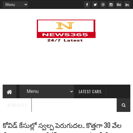
LATEST CARS
NEWSBITES
కోవిడ్ కేసుల్లో స్వల్ప పెరుగుదల.. కొత్తగా 30 వేల