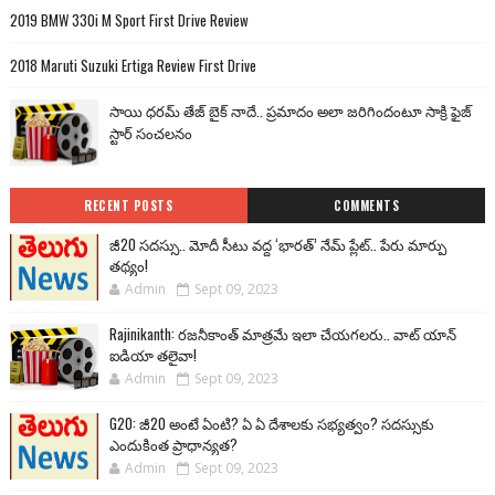
2019 BMW 330i M Sport First Drive Review
2018 Maruti Suzuki Ertiga Review First Drive
సాయి ధరమ్ తేజ్ బైక్ నాదే.. ప్రమాదం అలా జరిగిందంటూ సాక్రి ఫైజ్
స్టార్ సంచలనం
RECENT POSTS
COMMENTS
జీ20 సదస్సు.. మోదీ సీటు వద్ద ‘భారత్’ నేమ్ ప్లేట్‌.. పేరు మార్పు
తథ్యం!
Admin
Sept 09, 2023
Rajinikanth: రజనీకాంత్ మాత్రమే ఇలా చేయగలరు.. వాట్ యాన్
ఐడియా తలైవా!
Admin
Sept 09, 2023
G20: జీ20 అంటే ఏంటి? ఏ ఏ దేశాలకు సభ్యత్వం? సదస్సుకు
ఎందుకింత ప్రాధాన్యత?
Admin
Sept 09, 2023