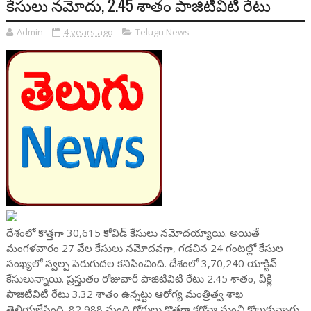
కేసులు నమోదు, 2.45 శాతం పాజిటివిటీ రేటు
Admin
4 years ago
Telugu News
దేశంలో కొత్తగా 30,615 కోవిడ్ కేసులు నమోదయ్యాయి. అయితే
మంగళవారం 27 వేల కేసులు నమోదవగా, గడచిన 24 గంటల్లో కేసుల
సంఖ్యలో స్వల్ప పెరుగుదల కనిపించింది. దేశంలో 3,70,240 యాక్టివ్
కేసులున్నాయి. ప్రస్తుతం రోజువారీ పాజిటివిటీ రేటు 2.45 శాతం, వీక్లీ
పాజిటివిటీ రేటు 3.32 శాతం ఉన్నట్టు ఆరోగ్య మంత్రిత్వ శాఖ
తెలియజేసింది. 82,988 మంది రోగులు కొత్తగా కరోనా నుంచి కోలుకున్నారు.