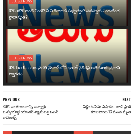
TELUGU NEWS
G20: జీ20 అంటే ఏంటి? ఏ ఏ దేశాలకు సభ్యత్వం? సదస్సుకు ఎందుకింత
ప్రాధాన్యత?
TELUGU NEWS
G20 Live Updates: ప్రగతి మైదాన్‌లోని భారత్ వైదికపై అతిథులకు ప్రధాని
స్వాగతం
PREVIOUS
NEXT
RGV: ఇంత అందాన్ని ఇన్నాళ్లు
పెళ్లింట పెను విషాదం.. బావి స్లాబ్
మిస్సయ్యా! యాంకర్ శ్యామలపై ఓపెన్
కూలిపోయి 13 మంది మృతి
కామెంట్స్