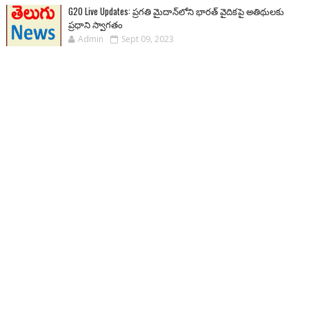
G20 Live Updates: ప్రగతి మైదాన్‌లోని భారత్ వైదికపై అతిథులకు
ప్రధాని స్వాగతం
Admin
Sept 09, 2023