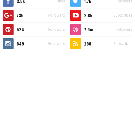
3.5k
1.7k
Likes
Followers
735
2.8k
Followers
Subscribes
524
7.3m
Followers
Followers
849
286
Followers
Subscribes