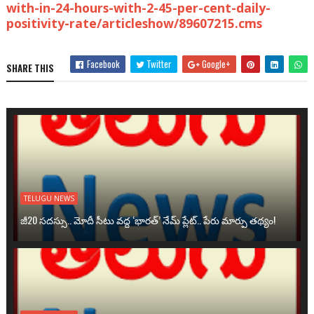
with-in-24-hours-with-2-45-per-cent-daily-
positivity-rate/articleshow/89607215.cms
Facebook
Twitter
Google+
SHARE THIS
TELUGU NEWS
జీ20 సదస్సు.. మోదీ సీటు వద్ద ‘భారత్’ నేమ్ ప్లేట్‌.. పేరు మార్పు తథ్యం!