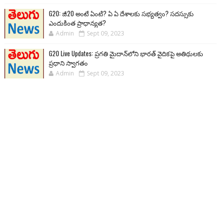
G20: జీ20 అంటే ఏంటి? ఏ ఏ దేశాలకు సభ్యత్వం? సదస్సుకు
ఎందుకింత ప్రాధాన్యత?
Admin
Sept 09, 2023
G20 Live Updates: ప్రగతి మైదాన్‌లోని భారత్ వైదికపై అతిథులకు
ప్రధాని స్వాగతం
Admin
Sept 09, 2023