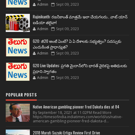
Admin
Sept 09, 2023
Rajinikanth: రజనీకాంత్ మాత్రమే ఇలా చేయగలరు.. వాట్ యాన్
ఐడియా తలైవా!
Admin
Sept 09, 2023
G20: జీ20 అంటే ఏంటి? ఏ ఏ దేశాలకు సభ్యత్వం? సదస్సుకు
ఎందుకింత ప్రాధాన్యత?
Admin
Sept 09, 2023
G20 Live Updates: ప్రగతి మైదాన్‌లోని భారత్ వైదికపై అతిథులకు
ప్రధాని స్వాగతం
Admin
Sept 09, 2023
POPULAR POSTS
Native American gambling pioneer Fred Dakota dies at 84
By September 18, 2021 at 11:02PM Read More
https://timesofindia.indiatimes.com/world/us/native-
american-gambling-pioneer-fred-dakota-d...
2018 Maruti Suzuki Ertiga Review First Drive