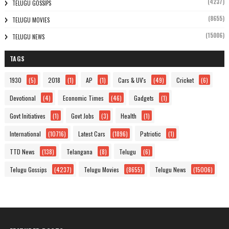
(4237)
TELUGU GOSSIPS
(8655)
TELUGU MOVIES
(15006)
TELUGU NEWS
TAGS
1930
(5)
2018
(1)
AP
(1)
Cars & UV's
(49)
Cricket
(6)
Devotional
(4)
Economic Times
(46)
Gadgets
(1)
Govt Initiatives
(1)
Govt Jobs
(3)
Health
(1)
International
(10716)
Latest Cars
(1896)
Patriotic
(1)
TTD News
(138)
Telangana
(8)
Telugu
(6)
Telugu Gossips
(4237)
Telugu Movies
(8655)
Telugu News
(15006)