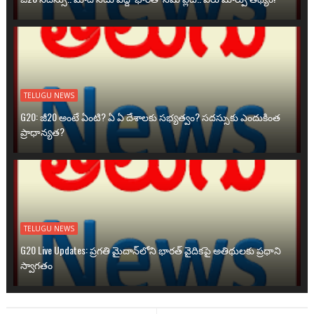
TELUGU NEWS
G20: జీ20 అంటే ఏంటి? ఏ ఏ దేశాలకు సభ్యత్వం? సదస్సుకు ఎందుకింత
ప్రాధాన్యత?
TELUGU NEWS
G20 Live Updates: ప్రగతి మైదాన్‌లోని భారత్ వైదికపై అతిథులకు ప్రధాని
స్వాగతం