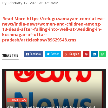
By February 17, 2022 at 07:38AM
Read More https://telugu.samayam.com/latest-
news/india-news/women-and-children-among-
13-dead-after-falling-into-well-at-wedding-in-
kushinagar-of-uttar-
pradesh/articleshow/89629548.cms
Facebook
Twitter
Google+
SHARE THIS
TELUGU NEWS
జీ20 సదస్సు.. మోదీ సీటు వద్ద ‘భారత్’ నేమ్ ప్లేట్‌.. పేరు మార్పు తథ్యం!