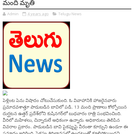
మంది మృతి
Admin
4 years ago
Telugu News
పెళ్లింట పెను విషాదం చోటుచేసుకుంది. ఓ వివాహానికి హాజరైనవారు
ప్రమాదవశాత్తూ పాడుబడిన బావిలో పడి.. 13 మంది ప్రాణాలు కోల్పోయిన
దుర్ఘటన ఉత్తర్ ప్రదేశ్‌లోని కుషినగర్‌లో బుధవారం రాత్రి సంభవించింది.
వీరిలో మహిళలు, చిన్నారులే అధికంగా ఉన్నారు. అధికారులు తెలిపిన
వివరాల ప్రకారం.. పాడుబడిన బావి పైకప్పుపై వీరంతా కూర్చుని ఉండగా ఈ
ప్రమాదం జరిగింది. పైకప్పు శిథిలావస్థలో ఉండటంతో కూలిపోయిందని