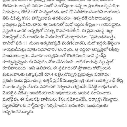
తెలిపారు. అప్పటి వరకూ ఎంతో సంతోషంగా ఉన్న ఆ ప్రాంతం ఒక్కసారిగా
ఏడుపులు, రోదనలతో మిన్నంటింది. బావిలో పడిపోయినవారిని బయటకు
తీసి చికిత్స కోసం హాస్పిటల్‌కు తరలించగా.. అప్పటికే చనిపోయినట్టు
వైద్యులు ధ్రువీకరించారు. ఈ ఘటనలో మరో ఇద్దరు తీవ్రంగా గాయపడ్డారు.
ప్రస్తుతం వారికి ఆస్పత్రిలో చికిత్స కొనసాగుతోంది. ఈ ప్రమాదంపై జిల్లా
మెజిస్ట్రేట్ ఎస్ రాజలింగం మీడియాతో మాట్లాడుతూ.. ‘‘ప్రమాదవశాత్తు
బావిలో పడి 11 మంది అక్కడికక్కడే మరణించారని, మరో ఇద్దరు తీవ్రంగా
గాయపడినట్లు మాకు సమాచారం అందింది.. ఆ ఇద్దరూ ఆస్పత్రిలో చికిత్స
పొందుతున్నారు.. వివాహ కార్యక్రమంలో కొంతమంది బావి స్లాబ్‌పై
కూర్చున్నప్పుడు ఈ విషాదం చోటుచేసుకుంది.. అధిక బరువు వల్ల స్లాబ్
కూలిపోయింది’’ అని తెలిపారు. ఈ ప్రమాదంలో ప్రాణాలు కోల్పోయిన
కుటుంబాలకు ఒక్కొక్కరికి రూ.4 లక్షల చొప్పున ప్రభుత్వం పరిహారం
ప్రకటించింది. ప్రమాదంపై ఉత్తర్ ప్రదేశ్ ముఖ్యమంత్రి యోగి ఆదిత్యనాథ్ తీవ్ర
విచారం వ్యక్తం చేశారు. సహాయక చర్యలను తక్షణమే చేపట్టి బాధితులకు
మెరుగైన చికిత్స అందజేయాలని అధికారులకు ఆయన సూచించారు.
మరోవైపు, ఈ ఘటనపై పోలీసులు కేసు నమోదుచేసి, దర్యాప్తు చేపట్టారు.
మృతదేహాలకు పోస్ట్‌మార్టం నిర్వహించిన అనంతరం బంధువులకు
అప్పగించనున్నారు.