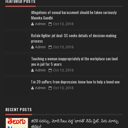
FEATURED POSTS
Allegations of sexual harassment should be taken seriously:
Maneka Gandhi
Admin
Oct 10, 2018
Rafale fighter jet deal: SC seeks details of decision-making
process
Admin
Oct 10, 2018
Touching a woman inappropriately at the workplace can land
you in jail for 5 years
Admin
Oct 10, 2018
1 in 20 suffers from depression; know how to help a loved one
Admin
Oct 10, 2018
RECENT POSTS
జీ20 సదస్సు.. మోదీ సీటు వద్ద ‘భారత్’ నేమ్ ప్లేట్‌.. పేరు మార్పు
తథ్యం!