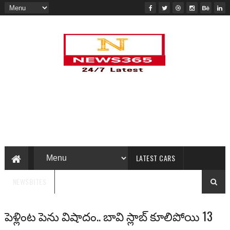
LATEST CARS
NEWSBITES
పెళ్లింట పెను విషాదం.. బావి స్లాబ్ కూలిపోయి 13