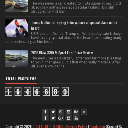
The was never a car created to invite superlatives. It did
absolutely nothing in a spectacular fashion, but still
struggled to find any...
Trump trolled for saying kidneys have a ‘special place in the
heart’
US President Donald Trump on Wednesday said kidneys
have “a very special place in the heart”, prompting many
of his critics to give him bio...
2019 BMW 330i M Sport First Drive Review
The new 3 Series is larger, lighter and far more pleasing
to your inner geek. But is that what really matters? After
all, even BMW define...
TOTAL PAGEVIEWS
1
6
4
6
6
8
3
fac
twi
gpl
ins
you
Copyright ©
2026
DIGITAL CLOUD BUZZ
|
Privacy Policy
|
Disclaimer
|Created By