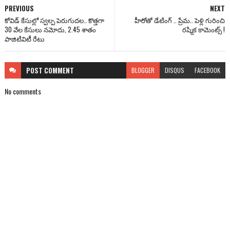
PREVIOUS
NEXT
కోవిడ్ కేసుల్లో స్వల్ప పెరుగుదల.. కొత్తగా
హీరోతో డేటింగ్ .. ప్రేమ.. పెళ్లి గురించి
30 వేల కేసులు నమోదు, 2.45 శాతం
రష్మిక కామెంట్స్ !
పాజిటివిటీ రేటు
POST
COMMENT
BLOGGER
DISQUS
FACEBOOK
No comments