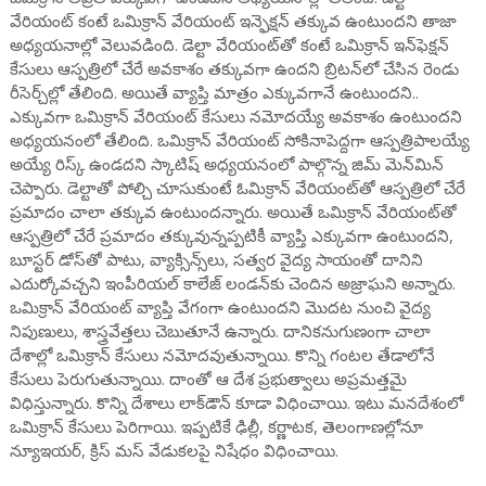
వేరియంట్ కంటే ఒమిక్రాన్ వేరియంట్ ఇన్ఫెక్షన్ తక్కువ ఉంటుందని తాజా
అధ్యయనాల్లో వెలువడింది. డెల్టా వేరియంట్‌తో కంటే ఒమిక్రాన్ ఇన్‌ఫెక్షన్
కేసులు ఆస్పత్రిలో చేరే అవకాశం తక్కువగా ఉందని బ్రిటన్‌లో చేసిన రెండు
రీసెర్చ్‌ల్లో తేలింది. అయితే వ్యాప్తి మాత్రం ఎక్కువగానే ఉంటుందని..
ఎక్కువగా ఒమిక్రాన్ వేరియంట్ కేసులు నమోదయ్యే అవకాశం ఉంటుందని
అధ్యయనంలో తేలింది. ఒమిక్రాన్ వేరియంట్ సోకినాపెద్దగా ఆస్పత్రిపాలయ్యే
అయ్యే రిస్క్ ఉండదని స్కాటిష్ అధ్యయనంలో పాల్గొన్న జిమ్ మెన్‌మిన్
చెప్పారు. డెల్టాతో పోల్చి చూసుకుంటే ఓమిక్రాన్ వేరియంట్‌తో ఆస్పత్రిలో చేరే
ప్రమాదం చాలా తక్కువ ఉంటుందన్నారు. అయితే ఒమిక్రాన్ వేరియంట్‌తో
ఆస్పత్రిలో చేరే ప్రమాదం తక్కువున్నప్పటికీ వ్యాప్తి ఎక్కువగా ఉంటుందని,
బూస్టర్ డోస్‌తో పాటు, వ్యాక్సిన్స్‌లు, సత్వర వైద్య సాయంతో దానిని
ఎదుర్కోవచ్చని ఇంపీరియల్ కాలేజ్ లండన్‌కు చెందిన అజ్రాఘని అన్నారు.
ఒమిక్రాన్ వేరియంట్ వ్యాప్తి వేగంగా ఉంటుందని మొదట నుంచి వైద్య
నిపుణులు, శాస్త్రవేత్తలు చెబుతూనే ఉన్నారు. దానికనుగుణంగా చాలా
దేశాల్లో ఒమిక్రాన్ కేసులు నమోదవుతున్నాయి. కొన్ని గంటల తేడాలోనే
కేసులు పెరుగుతున్నాయి. దాంతో ఆ దేశ ప్రభుత్వాలు అప్రమత్తమై
విధిస్తున్నారు. కొన్ని దేశాలు లాక్‌డౌన్ కూడా విధించాయి. ఇటు మనదేశంలో
ఒమిక్రాన్ కేసులు పెరిగాయి. ఇప్పటికే ఢిల్లీ, కర్ణాటక, తెలంగాణల్లోనూ
న్యూఇయర్, క్రిస్ మస్ వేడుకలపై నిషేధం విధించాయి.