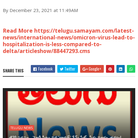
By December 23, 2021 at 11:49AM
Read More https://telugu.samayam.com/latest-
news/international-news/omicron-virus-lead-to-
hospitalization-is-less-compared-to-
delta/articleshow/88447293.cms
Facebook
Twitter
Google+
SHARE THIS
TELUGU NEWS
జీ20 సదస్సు.. మోదీ సీటు వద్ద ‘భారత్’ నేమ్ ప్లేట్‌.. పేరు మార్పు తథ్యం!