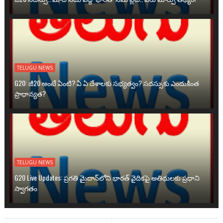
TELUGU NEWS
G20: జీ20 అంటే ఏంటి? ఏ ఏ దేశాలకు సభ్యత్వం? సదస్సుకు ఎందుకింత
ప్రాధాన్యత?
TELUGU NEWS
G20 Live Updates: ప్రగతి మైదాన్‌లోని భారత్ వైదికపై అతిథులకు ప్రధాని
స్వాగతం