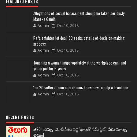
FEATURED POSTS
Allegations of sexual harassment should be taken seriously:
Maneka Gandhi
Admin
Oct 10, 2018
Rafale fighter jet deal: SC seeks details of decision-making
process
Admin
Oct 10, 2018
Touching a woman inappropriately at the workplace can land
you in jail for 5 years
Admin
Oct 10, 2018
1 in 20 suffers from depression; know how to help a loved one
Admin
Oct 10, 2018
RECENT POSTS
జీ20 సదస్సు.. మోదీ సీటు వద్ద ‘భారత్’ నేమ్ ప్లేట్‌.. పేరు మార్పు
తథ్యం!