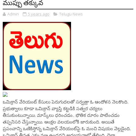
ముప్పు తక్కువ
Admin
5 years ago
Telugu News
ఒమిక్రాన్ వేరియంట్ కేసులు పెరుగుదలతో సర్వత్రా ఓ ఆందోళన నెలకొంది.
ప్రభుత్వాలు కూడా ఒమిక్రాన్ వ్యాప్తి కట్టడికి సత్వర చర్యలు
తీసుకుంటున్నాయి. మాస్క్‌లు ధరించడం.. భౌతిక దూరం పాటించడం
తప్పనిసరి చేస్తున్నాయి. ఆంక్షల వలయంలోకి జారుకుంది. అయితే
ప్రపంచాన్ని ఒణికిస్తోన్న ఒమిక్రాన్ వేరియంట్‌పై ఓ మంచి విషయం వెల్లడైంది.
ఒమిక్రాన్ తీవ్రత ఎక్కువగా ఉండదని అధ్యయనాల్లో తేలింది. డెల్టా