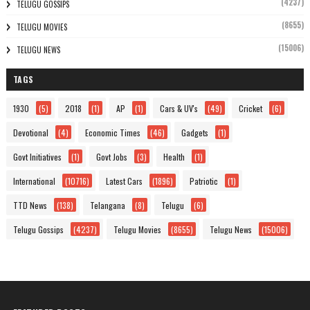
(4237)
TELUGU GOSSIPS
(8655)
TELUGU MOVIES
(15006)
TELUGU NEWS
TAGS
1930
(5)
2018
(1)
AP
(1)
Cars & UV's
(49)
Cricket
(6)
Devotional
(4)
Economic Times
(46)
Gadgets
(1)
Govt Initiatives
(1)
Govt Jobs
(3)
Health
(1)
International
(10716)
Latest Cars
(1896)
Patriotic
(1)
TTD News
(138)
Telangana
(8)
Telugu
(6)
Telugu Gossips
(4237)
Telugu Movies
(8655)
Telugu News
(15006)