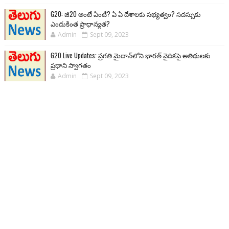
G20: జీ20 అంటే ఏంటి? ఏ ఏ దేశాలకు సభ్యత్వం? సదస్సుకు
ఎందుకింత ప్రాధాన్యత?
Admin
Sept 09, 2023
G20 Live Updates: ప్రగతి మైదాన్‌లోని భారత్ వైదికపై అతిథులకు
ప్రధాని స్వాగతం
Admin
Sept 09, 2023