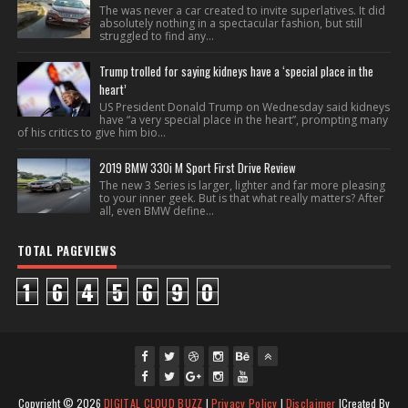
The was never a car created to invite superlatives. It did
absolutely nothing in a spectacular fashion, but still
struggled to find any...
Trump trolled for saying kidneys have a ‘special place in the
heart’
US President Donald Trump on Wednesday said kidneys
have “a very special place in the heart”, prompting many
of his critics to give him bio...
2019 BMW 330i M Sport First Drive Review
The new 3 Series is larger, lighter and far more pleasing
to your inner geek. But is that what really matters? After
all, even BMW define...
TOTAL PAGEVIEWS
1
6
4
5
6
9
0
fac
twi
gpl
ins
you
Copyright ©
2026
DIGITAL CLOUD BUZZ
|
Privacy Policy
|
Disclaimer
|Created By