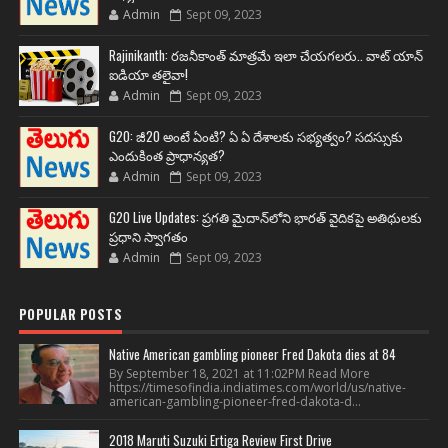
Admin
Sept 09, 2023
Rajinikanth: రజనీకాంత్ మాత్రమే ఇలా చేయగలరు.. వాట్ యాన్
ఐడియా తలైవా!
Admin
Sept 09, 2023
G20: జీ20 అంటే ఏంటి? ఏ ఏ దేశాలకు సభ్యత్వం? సదస్సుకు
ఎందుకింత ప్రాధాన్యత?
Admin
Sept 09, 2023
G20 Live Updates: ప్రగతి మైదాన్‌లోని భారత్ వైదికపై అతిథులకు
ప్రధాని స్వాగతం
Admin
Sept 09, 2023
POPULAR POSTS
Native American gambling pioneer Fred Dakota dies at 84
By September 18, 2021 at 11:02PM Read More
https://timesofindia.indiatimes.com/world/us/native-
american-gambling-pioneer-fred-dakota-d...
2018 Maruti Suzuki Ertiga Review First Drive