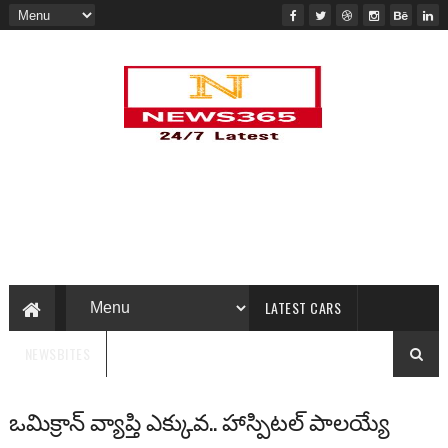
LATEST CARS
NEWSBITES
ఒమిక్రాన్ వ్యాప్తి ఎక్కువ.. హాస్పిటల్‌ పాలయ్యే