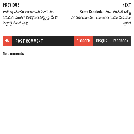
PREVIOUS
NEXT
పాన్ ఇండియా నిజాయితీ ఏది? మీ
Suma Kanakala : పాట పాడితే అన్నీ
కమీషన్ ఎంత? కలెక్షన్ రిపోర్ట్స్‌పై హీరో
ఎగిరిపోయాయ్.. యాంకర్ సుమ వీడియో
సిద్దార్థ్ సూటి ప్రశ్న
వైరల్
POST
COMMENT
BLOGGER
DISQUS
FACEBOOK
No comments