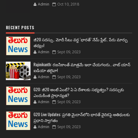
Admin
Oct 10, 2018
RECENT POSTS
జీ20 సదస్సు.. మోదీ సీటు వద్ద ‘భారత్’ నేమ్ ప్లేట్‌.. పేరు మార్పు
తథ్యం!
Admin
Sept 09, 2023
Rajinikanth: రజనీకాంత్ మాత్రమే ఇలా చేయగలరు.. వాట్ యాన్
ఐడియా తలైవా!
Admin
Sept 09, 2023
G20: జీ20 అంటే ఏంటి? ఏ ఏ దేశాలకు సభ్యత్వం? సదస్సుకు
ఎందుకింత ప్రాధాన్యత?
Admin
Sept 09, 2023
G20 Live Updates: ప్రగతి మైదాన్‌లోని భారత్ వైదికపై అతిథులకు
ప్రధాని స్వాగతం
Admin
Sept 09, 2023