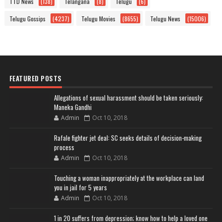
TTD News
(138)
Telangana
(8)
Telugu
(6)
Telugu Gossips
(4237)
Telugu Movies
(8655)
Telugu News
(15006)
FEATURED POSTS
Allegations of sexual harassment should be taken seriously:
Maneka Gandhi
Admin
Oct 10, 2018
Rafale fighter jet deal: SC seeks details of decision-making
process
Admin
Oct 10, 2018
Touching a woman inappropriately at the workplace can land
you in jail for 5 years
Admin
Oct 10, 2018
1 in 20 suffers from depression; know how to help a loved one