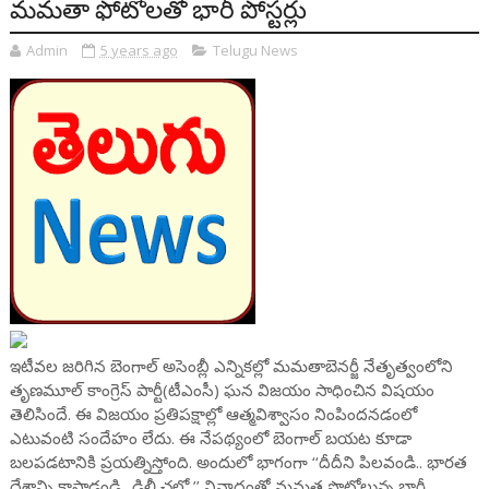
మమతా ఫోటోలతో భారీ పోస్టర్లు
Admin
5 years ago
Telugu News
ఇటీవల జరిగిన బెంగాల్ అసెంబ్లీ ఎన్నికల్లో మమతాబెనర్జీ నేతృత్వంలోని
తృణమూల్‌ కాంగ్రెస్‌ పార్టీ(టీఎంసీ) ఘన విజయం సాధించిన విషయం
తెలిసిందే. ఈ విజయం ప్రతిపక్షాల్లో ఆత్మవిశ్వాసం నింపిందనడంలో
ఎటువంటి సందేహం లేదు. ఈ నేపథ్యంలో బెంగాల్‌ బయట కూడా
బలపడటానికి ప్రయత్నిస్తోంది. అందులో భాగంగా ‘‘దీదీని పిలవండి.. భారత
దేశాన్ని కాపాడండి.. ఢిల్లీ ఛలో ’’ నినాదంతో మమత ఫొటోలున్న భారీ