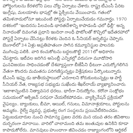
హోర్డింగులను కేరళలోని పలు చోట్ల ఏర్పాటు చేశారు. రాష్ట్ర టీఎంసీ పేరిట
ఇంగ్లీషు, మలయాళం భాషల్లో ఈ ఫ్లెక్సీలను వేయించారు. గతంలో
తమిళనాడులోనూ ఇటువంటి పోస్టర్లు ఏర్పాటుచేయడం గమనార్హం. 1970
దశకంలో ‘‘ఇందిరను పిలవండి-భారతదేశాన్ని కాపాడండి-ఛలో ఢిల్లీ’’ అన్న
నినాదంతో దివంగత ప్రధాని ఇందిరా గాంధీ ఫొటోలతో కొచ్చిలో ఇదేతరహాలో
పోస్టర్లే ఏర్పాటు చేసినట్లు కేరళకు చెందిన ఓ సీనియర్‌ జర్నలిస్టు చెప్పారు.
బెంగాల్‌లో 34 ఏళ్లు అప్రతిహతంగా సాగిన కమ్యూనిస్టుల పాలనకు
ముగింపు పలికి.. వారి కంచుకోటను బద్దలుకొట్టి 2011లో అధికారం
చేపట్టారు. ఇటీవల జరిగిన అసెంబ్లీ ఎన్నికల్లో వరుసగా మూడోసారి
ఘనవిజయం సాధించడంతో దేశవ్యాప్తంగా బీజేపీని ధీటుగా ఎదుర్కోగలిగిన
నేతగా కొందరు మమతను పరిగణిస్తున్నట్లు విశ్లేషకులు పేర్కొంటున్నారు.
టీఎంసీ ఇప్పు డు జాతీయస్థాయిలో ఎదగాలని కోరుకుంటున్నట్లు ఆ పార్టీ
సీనియర్‌ నేత, రాజ్యసభ సభ్యుడు సుఖేందు శేఖర్‌రాయ్‌ వ్యాఖ్యానించారు.
‘ఆకాశాన్నంటిన నిత్యావసర ధరలు.. భారీగా నిరుద్యోగం.. కరోనా సంక్షోభం
సమయంలో ఆక్సిజన్ సరఫరా చేయలేకపోవడం.. వ్యాక్సినేషన్ ప్రక్రియలో
వైఫల్యం.. బ్యాంకులు, బీమా, ఆయిల్, గనులు, విమానాశ్రయాలు, పోర్టులను
అమ్మకం.. రైల్వే వ్యవస్థ, ప్రభుత్వ రంగ సంస్థలను ప్రయివేటీకరించడం..
పెట్టుబడుదారుల నుంచి సామాన్య ప్రజల వరకు మన యువ తరం జీవితాలు
దుర్భరంగా మారాయి.. వారిలో చాలామంది తమ జంతువుల ఉనికిని కూడా
కాపాడుకోలేరు.. మానవులు హుందాగా జీవించడం రాజ్యాంగంలోని ఆర్టికల్