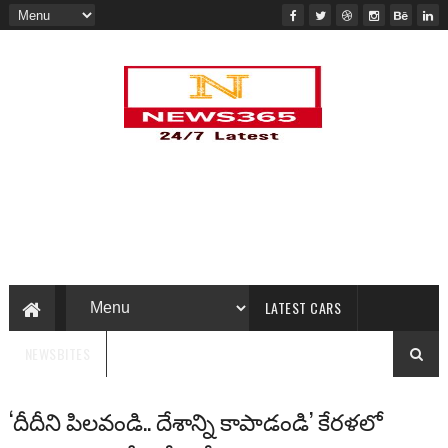
LATEST CARS
NEWSBITES
‘దీదీని పిలవండి.. దేశాన్ని కాపాడండి’ కేరళలో