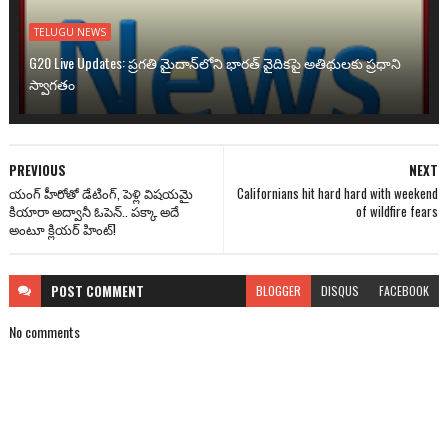
TELUGU NEWS
G20 Live Updates: ప్రగతి మైదాన్‌లోని భారత్ వైదికపై అతిథులకు ప్రధాని
స్వాగతం
PREVIOUS
NEXT
యంగ్ హీరోతో డేటింగ్, పెళ్లి విషయమై
Californians hit hard hard with weekend
కియారా అద్వానీ ఓపెన్.. పక్కా అదే
of wildfire fears
అంటూ క్లియర్ హింట్!
POST
COMMENT
BLOGGER
DISQUS
FACEBOOK
No comments