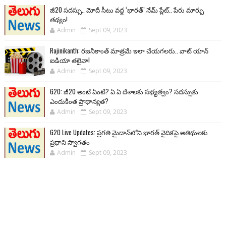
జీ20 సదస్సు.. మోదీ సీటు వద్ద ‘భారత్’ నేమ్ ప్లేట్‌.. పేరు మార్పు
తథ్యం!
Admin
Sept 09, 2023
Rajinikanth: రజనీకాంత్ మాత్రమే ఇలా చేయగలరు.. వాట్ యాన్
ఐడియా తలైవా!
Admin
Sept 09, 2023
G20: జీ20 అంటే ఏంటి? ఏ ఏ దేశాలకు సభ్యత్వం? సదస్సుకు
ఎందుకింత ప్రాధాన్యత?
Admin
Sept 09, 2023
G20 Live Updates: ప్రగతి మైదాన్‌లోని భారత్ వైదికపై అతిథులకు
ప్రధాని స్వాగతం
Admin
Sept 09, 2023