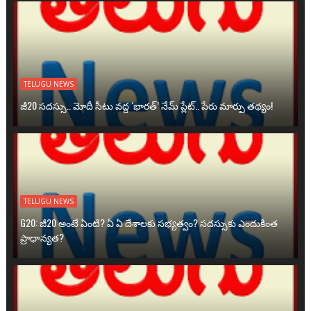
TELUGU NEWS
జీ20 సదస్సు.. మోదీ సీటు వద్ద ‘భారత్’ నేమ్ ప్లేట్‌.. పేరు మార్పు తథ్యం!
TELUGU NEWS
G20: జీ20 అంటే ఏంటి? ఏ ఏ దేశాలకు సభ్యత్వం? సదస్సుకు ఎందుకింత
ప్రాధాన్యత?