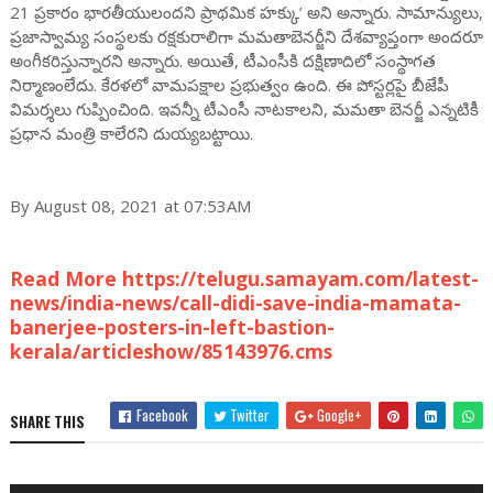
21 ప్రకారం భారతీయులందని ప్రాథమిక హక్కు’ అని అన్నారు. సామాన్యులు,
ప్రజాస్వామ్య సంస్థలకు రక్షకురాలిగా మమతాబెనర్జీని దేశవ్యాప్తంగా అందరూ
అంగీకరిస్తున్నారని అన్నారు. అయితే, టీఎంసీకి దక్షిణాదిలో సంస్థాగత
నిర్మాణంలేదు. కేరళలో వామపక్షాల ప్రభుత్వం ఉంది. ఈ పోస్టర్లపై బీజేపీ
విమర్శలు గుప్పించింది. ఇవన్నీ టీఎంసీ నాటకాలని, మమతా బెనర్జీ ఎన్నటికీ
ప్రధాన మంత్రి కాలేరని దుయ్యబట్టాయి.
By August 08, 2021 at 07:53AM
Read More https://telugu.samayam.com/latest-
news/india-news/call-didi-save-india-mamata-
banerjee-posters-in-left-bastion-
kerala/articleshow/85143976.cms
Facebook
Twitter
Google+
SHARE THIS