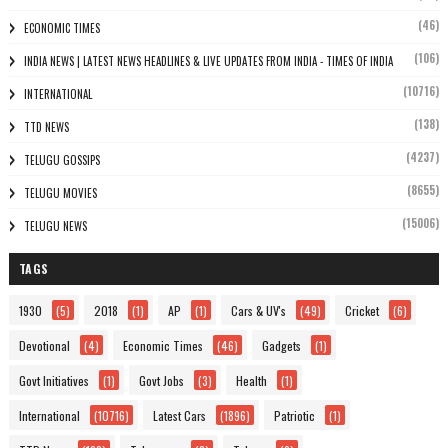
(46)
ECONOMIC TIMES
(106)
INDIA NEWS | LATEST NEWS HEADLINES & LIVE UPDATES FROM INDIA - TIMES OF INDIA
(10716)
INTERNATIONAL
(138)
TTD NEWS
(4237)
TELUGU GOSSIPS
(8655)
TELUGU MOVIES
(15006)
TELUGU NEWS
TAGS
1930
(5)
2018
(1)
AP
(1)
Cars & UV's
(49)
Cricket
(6)
Devotional
(4)
Economic Times
(46)
Gadgets
(1)
Govt Initiatives
(1)
Govt Jobs
(3)
Health
(1)
International
(10716)
Latest Cars
(1896)
Patriotic
(1)