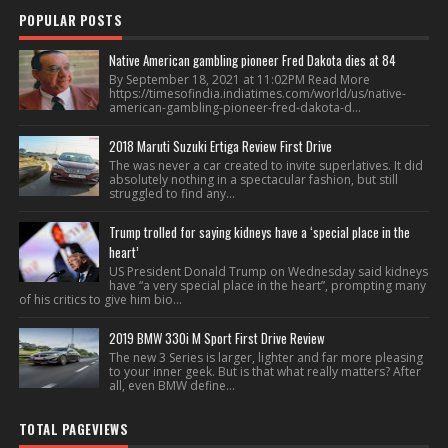
POPULAR POSTS
Native American gambling pioneer Fred Dakota dies at 84
By September 18, 2021 at 11:02PM Read More
https://timesofindia.indiatimes.com/world/us/native-
american-gambling-pioneer-fred-dakota-d...
2018 Maruti Suzuki Ertiga Review First Drive
The was never a car created to invite superlatives. It did
absolutely nothing in a spectacular fashion, but still
struggled to find any...
Trump trolled for saying kidneys have a ‘special place in the
heart’
US President Donald Trump on Wednesday said kidneys
have “a very special place in the heart”, prompting many
of his critics to give him bio...
2019 BMW 330i M Sport First Drive Review
The new 3 Series is larger, lighter and far more pleasing
to your inner geek. But is that what really matters? After
all, even BMW define...
TOTAL PAGEVIEWS