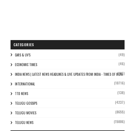
CATEGORIES
(49)
CARS & UV'S
(46)
ECONOMIC TIMES
(106)
INDIA NEWS | LATEST NEWS HEADLINES & LIVE UPDATES FROM INDIA - TIMES OF INDIA
(10716)
INTERNATIONAL
(138)
TTD NEWS
(4237)
TELUGU GOSSIPS
(8655)
TELUGU MOVIES
(15006)
TELUGU NEWS