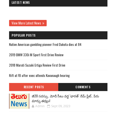
LATEST NEWS
View More Latest News
POPULAR POSTS
Native American gambling pioneer Fred Dakota dies at 84
2019 BMW 330i M Sport First Drive Review
2018 Maruti Suzuki Ertiga Review First Drive
Rift at FB after exec attends Kavanaugh hearing
RECENT POSTS
COMMENTS
జీ20 సదస్సు.. మోదీ సీటు వద్ద ‘భారత్’ నేమ్ ప్లేట్‌.. పేరు
మార్పు తథ్యం!
Admin
Sept 09, 2023