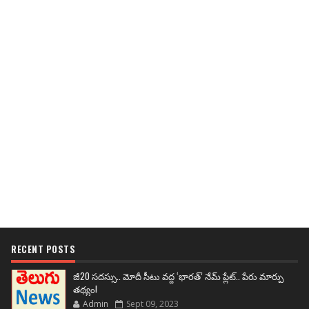
RECENT POSTS
జీ20 సదస్సు.. మోదీ సీటు వద్ద ‘భారత్’ నేమ్ ప్లేట్‌.. పేరు మార్పు
తథ్యం!
Admin
Sept 09, 2023