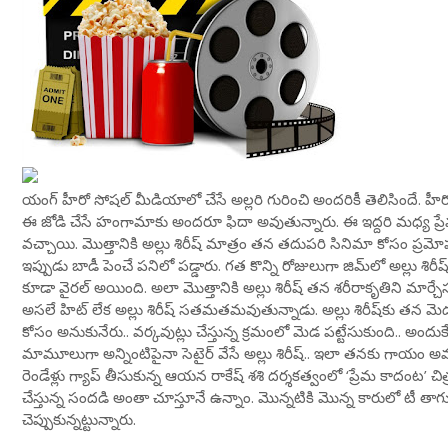
యంగ్ హీరో సోషల్ మీడియాలో చేసే అల్లరి గురించి అందరికీ తెలిసిందే. హీరో
ఈ జోడి చేసే హంగామాకు అందరూ ఫిదా అవుతున్నారు. ఈ ఇద్దరి మధ్య ప్రేమ 
వచ్చాయి. మొత్తానికి అల్లు శిరీష్ మాత్రం తన తదుపరి సినిమా కోసం ప్రమోషన్స
ఇప్పుడు బాడీ పెంచే పనిలో పడ్డారు. గత కొన్ని రోజులుగా జిమ్‌లో అల్లు శిరీష్ 
కూడా వైరల్ అయింది. అలా మొత్తానికి అల్లు శిరీష్ తన శరీరాకృతిని మార్చేసుక
అసలే హిట్ లేక అల్లు శిరీష్ సతమతమవుతున్నాడు. అల్లు శిరీష్‌కు తన మెడకు బ్యా
కోసం అనుకునేరు.. వర్కవుట్లు చేస్తున్న క్రమంలో మెడ పట్టేసుకుంది.. అందుకే ఇల
మామూలుగా అన్నింటిపైనా సెటైర్ వేసే అల్లు శిరీష్.. ఇలా తనకు గాయం అవ్వ
రెండేళ్లు గ్యాప్‌ తీసుకున్న ఆయన రాకేష్‌ శశి దర్శకత్వంలో ‘ప్రేమ కాదంట’ చి
చేస్తున్న సందడి అంతా చూస్తూనే ఉన్నాం. మొన్నటికి మొన్న కారులో టీ తాగు
చెప్పుకున్నట్టున్నారు.