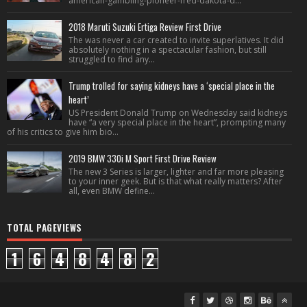
american-gambling-pioneer-fred-dakota-d...
2018 Maruti Suzuki Ertiga Review First Drive
The was never a car created to invite superlatives. It did
absolutely nothing in a spectacular fashion, but still
struggled to find any...
Trump trolled for saying kidneys have a ‘special place in the
heart’
US President Donald Trump on Wednesday said kidneys
have “a very special place in the heart”, prompting many
of his critics to give him bio...
2019 BMW 330i M Sport First Drive Review
The new 3 Series is larger, lighter and far more pleasing
to your inner geek. But is that what really matters? After
all, even BMW define...
TOTAL PAGEVIEWS
1
6
4
8
4
8
2