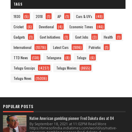
TAGS
1930
(5)
2018
(1)
AP
(1)
Cars & UV's
(49)
Cricket
(6)
Devotional
(4)
Economic Times
(46)
Gadgets
(1)
Govt Initiatives
(1)
Govt Jobs
(3)
Health
(1)
International
(10716)
Latest Cars
(1896)
Patriotic
(1)
TTD News
(138)
Telangana
(8)
Telugu
(6)
Telugu Gossips
(4237)
Telugu Movies
(8655)
Telugu News
(15006)
POPULAR POSTS
Native American gambling pioneer Fred Dakota dies at 84
By September 18, 2021 at 11:02PM Read More
https://timesofindia.indiatimes.com/world/us/native-