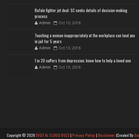
Rafale fighter jet deal: SC seeks details of decision-making
process
Admin
Oct 10, 2018
Touching a woman inappropriately at the workplace can land you
in jail for 5 years
Admin
Oct 10, 2018
1 in 20 suffers from depression; know how to help a loved one
Admin
Oct 10, 2018
Copyright ©
2026
DIGITAL CLOUD BUZZ
|
Privacy Policy
|
Disclaimer
|Created By
So