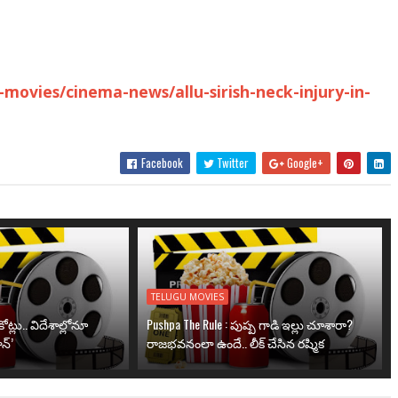
ovies/cinema-news/allu-sirish-neck-injury-in-
Facebook
Twitter
Google+
TELUGU MOVIES
ోట్లు.. విదేశాల్లోనూ
Pushpa The Rule : పుష్ప గాడి ఇల్లు చూశారా?
న్’
రాజభవనంలా ఉందే.. లీక్ చేసిన రష్మిక