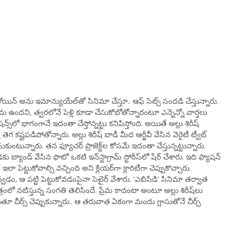
యిన్ అను ఇమాన్యుయేల్‌తో సినిమా చేస్తూ.. ఆఫ్ సెట్స్ సందడి చేస్తున్నారు.
ఉందని, త్వరలోనే పెళ్లి కూడా చేసుకోబోతోన్నారంటూ ఎన్నెన్నో వార్తలు
్‌లో భాగంగానే ఇదంతా చేస్తోన్నట్టు కనిపిస్తోంది. అయితే అల్లు శిరీష్
తెగ కష్టపడిపోతోన్నారు. అల్లు శిరీష్ బాడీ మీద ఆర్జీవీ వేసిన వెరైటీ ట్వీట్
ుంటున్నారు. తన ఫ్యూచర్ ప్రాజెక్ట్‌ల కోసమే ఇదంతా చేస్తున్నట్టున్నారు.
ండ్‌ వేసిన ఫొటో ఒకటి ఇన్‌స్టాగ్రామ్‌ స్టోరీస్‌లో షేర్‌ చేశారు. ఇది ఫ్యాషన్‌
ా పెట్టుకోవాల్సి వచ్చింది అని క్లియర్‌గా క్లారిటీగా చెప్పుకొచ్చారు.
డం, ఆ పట్టి పెట్టుకోవడంపైనా సెటైర్ వేశారు. ‘ఎబిసిడి’ సినిమా తర్వాత
త్రంలో నటిస్తున్న సంగతి తెలిసిందే. ప్రేమ కాదంటా అంటూ అల్లు శిరీష్‌లు
తూ చీర్స్ చెప్పుకున్నారు.. ఆ తరువాత ఏకంగా మందు గ్లాసుతోనే చీర్స్