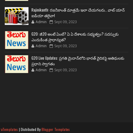
Rajinikanth: రజనీకాంత్ మాత్రమే ఇలా చేయగలరు.. వాట్ యాన్
ఐడియా తలైవా!
Admin
Sept 09, 2023
G20: జీ20 అంటే ఏంటి? ఏ ఏ దేశాలకు సభ్యత్వం? సదస్సుకు
ఎందుకింత ప్రాధాన్యత?
Admin
Sept 09, 2023
G20 Live Updates: ప్రగతి మైదాన్‌లోని భారత్ వైదికపై అతిథులకు
ప్రధాని స్వాగతం
Admin
Sept 09, 2023
raTemplates
| Distributed By
Blogger Templates