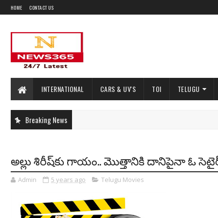
HOME
CONTACT US
INTERNATIONAL
CARS & UV'S
TOI
TELUGU
Breaking News
అల్లు శిరీష్‌కు గాయం.. మొత్తానికి దానిపైనా ఓ సెటైర
Admin
5 years ago
Telugu Movies