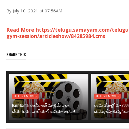
By July 10, 2021 at 07:56AM
Read More https://telugu.samayam.com/telugu-m
gym-session/articleshow/84285984.cms
SHARE THIS
TELUGU MOVIES
TELUGU MOVIES
Rajinikanth: రజనీకాంత్ మాత్రమే ఇలా
రెండు రోజుల్లో రూ.200 క
చేయగలరు.. వాట్ యాన్ ఐడియా తలైవా!
దుమ్ములేపుతున్న ‘జవా