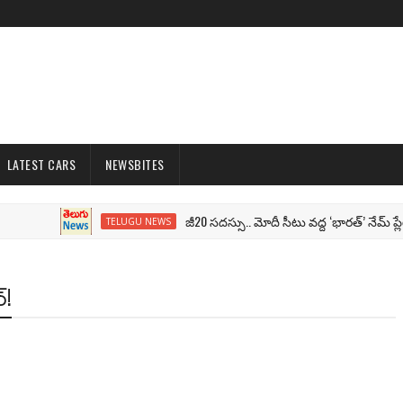
LATEST CARS
NEWSBITES
జీ20 సదస్సు.. మోదీ సీటు వద్ద ‘భారత్’ నేమ్ ప్లేట్‌.. ప
TELUGU NEWS
్!