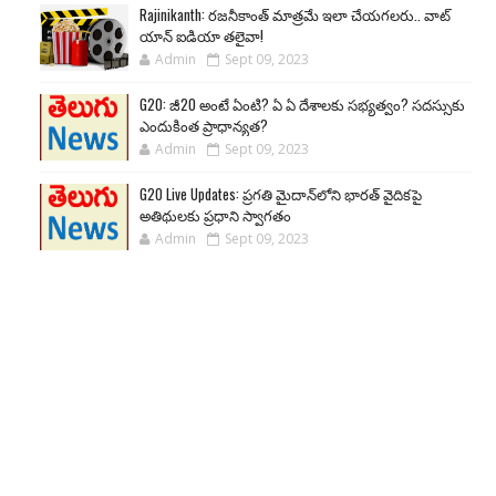
Rajinikanth: రజనీకాంత్ మాత్రమే ఇలా చేయగలరు.. వాట్
యాన్ ఐడియా తలైవా!
Admin
Sept 09, 2023
G20: జీ20 అంటే ఏంటి? ఏ ఏ దేశాలకు సభ్యత్వం? సదస్సుకు
ఎందుకింత ప్రాధాన్యత?
Admin
Sept 09, 2023
G20 Live Updates: ప్రగతి మైదాన్‌లోని భారత్ వైదికపై
అతిథులకు ప్రధాని స్వాగతం
Admin
Sept 09, 2023