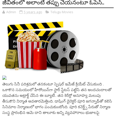
జీవితంలో అలాంటి తప్పు చేయనంటూ ఓపెన్..
Admin
5 years ago
Telugu Movies
తెలుగు సినీ పరిశ్రమలో తనకంటూ స్పెషల్ ఇమేజ్ క్రియేట్ చేసుకుంది .
ఒకాకొన సమయంలో హీరోయిన్‌గా స్టార్ స్టేటస్ పట్టేసి తన అందచందాలతో
యువతను అట్రాక్ట్ చేసిన ఈ బ్యూటీ.. తన కెరీర్లో అనూహ్య మలుపు
తీసుకొని నిర్మాత అవతారమెత్తింది. డాషింగ్ డైరెక్టర్ పూరి జగన్నాథ్‌తో కలిసి
సినిమాల నిర్మాణంలో భాగం పంచుకుంటోంది. పూరి కనెక్ట్స్ పేరుతో నిర్మాణ
సంస్థ ప్రారంభిన ఆమె దాని తాలూకు అన్ని వ్యవహారాలు భుజాలపై