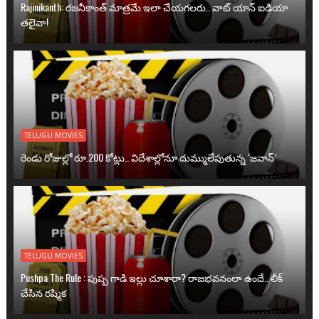
Rajinikanth: రజనీకాంత్ మాత్రమే ఇలా చేయగలరు.. వాట్ యాన్ ఐడియా
తలైవా!
TELUGU MOVIES
రెండు రోజుల్లో రూ.200 కోట్లు.. విదేశాల్లోనూ దుమ్ములేపుతున్న ‘జవాన్’
TELUGU MOVIES
Pushpa The Rule : పుష్ప గాడి ఇల్లు చూశారా? రాజభవనంలా ఉందే.. లీక్
చేసిన రష్మిక