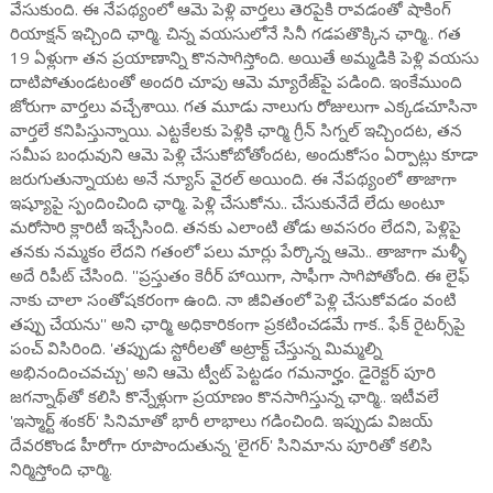
వేసుకుంది. ఈ నేపథ్యంలో ఆమె పెళ్లి వార్తలు తెరపైకి రావడంతో షాకింగ్
రియాక్షన్ ఇచ్చింది ఛార్మి. చిన్న వయసులోనే సినీ గడపతొక్కిన ఛార్మి.. గత
19 ఏళ్లుగా తన ప్రయాణాన్ని కొనసాగిస్తోంది. అయితే అమ్మడికి పెళ్లి వయసు
దాటిపోతుండటంతో అందరి చూపు ఆమె మ్యారేజ్‌పై పడింది. ఇంకేముంది
జోరుగా వార్తలు వచ్చేశాయి. గత మూడు నాలుగు రోజులుగా ఎక్కడచూసినా
వార్తలే కనిపిస్తున్నాయి. ఎట్టకేలకు పెళ్లికి ఛార్మి గ్రీన్ సిగ్నల్ ఇచ్చిందట, తన
సమీప బంధువుని ఆమె పెళ్లి చేసుకోబోతోందట, అందుకోసం ఏర్పాట్లు కూడా
జరుగుతున్నాయట అనే న్యూస్ వైరల్ అయింది. ఈ నేపథ్యంలో తాజాగా
ఇష్యూపై స్పందించింది ఛార్మి. పెళ్లి చేసుకోను.. చేసుకునేదే లేదు అంటూ
మరోసారి క్లారిటీ ఇచ్చేసింది. తనకు ఎలాంటి తోడు అవసరం లేదని, పెళ్లిపై
తనకు నమ్మకం లేదని గతంలో పలు మార్లు పేర్కొన్న ఆమె.. తాజాగా మళ్ళీ
అదే రిపీట్ చేసింది. ''ప్రస్తుతం కెరీర్ హాయిగా, సాఫీగా సాగిపోతోంది. ఈ లైఫ్
నాకు చాలా సంతోషకరంగా ఉంది. నా జీవితంలో పెళ్లి చేసుకోవడం వంటి
తప్పు చేయను'' అని ఛార్మి అధికారికంగా ప్రకటించడమే గాక.. ఫేక్ రైటర్స్‌పై
పంచ్ విసిరింది. 'తప్పుడు స్టోరీలతో అట్రాక్ట్ చేస్తున్న మిమ్మల్ని
అభినందించవచ్చు' అని ఆమె ట్వీట్ పెట్టడం గమనార్హం. డైరెక్టర్ పూరి
జగన్నాథ్‌తో కలిసి కొన్నేళ్లుగా ప్రయాణం కొనసాగిస్తున్న ఛార్మి.. ఇటీవలే
'ఇస్మార్ట్ శంకర్' సినిమాతో భారీ లాభాలు గడించింది. ఇప్పుడు విజయ్
దేవరకొండ హీరోగా రూపొందుతున్న 'లైగర్' సినిమాను పూరితో కలిసి
నిర్మిస్తోంది ఛార్మి.