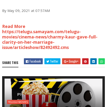
By May 09, 2021 at 07:57AM
Read More
https://telugu.samayam.com/telugu-
movies/cinema-news/charmy-kaur-gave-full-
clarity-on-her-marriage-
issue/articleshow/82492492.cms
Facebook
Twitter
Google+
SHARE THIS
TELUGU MOVIES