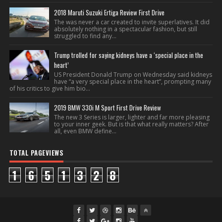
2018 Maruti Suzuki Ertiga Review First Drive
The was never a car created to invite superlatives. It did
absolutely nothing in a spectacular fashion, but still
struggled to find any...
Trump trolled for saying kidneys have a ‘special place in the
heart’
US President Donald Trump on Wednesday said kidneys
have “a very special place in the heart”, prompting many
of his critics to give him bio...
2019 BMW 330i M Sport First Drive Review
The new 3 Series is larger, lighter and far more pleasing
to your inner geek. But is that what really matters? After
all, even BMW define...
TOTAL PAGEVIEWS
1
6
5
1
3
2
8