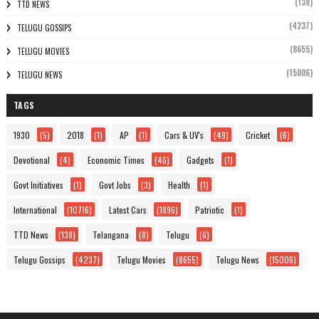
(138)
TTD NEWS
(4237)
TELUGU GOSSIPS
(8655)
TELUGU MOVIES
(15006)
TELUGU NEWS
TAGS
1930
(5)
2018
(1)
AP
(1)
Cars & UV's
(49)
Cricket
(6)
Devotional
(4)
Economic Times
(46)
Gadgets
(1)
Govt Initiatives
(1)
Govt Jobs
(3)
Health
(1)
International
(10716)
Latest Cars
(1896)
Patriotic
(1)
TTD News
(138)
Telangana
(8)
Telugu
(6)
Telugu Gossips
(4237)
Telugu Movies
(8655)
Telugu News
(15006)