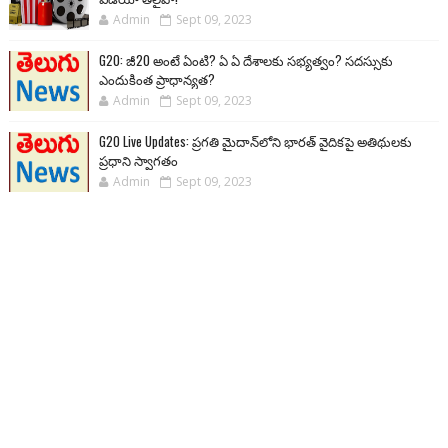
Admin
Sept 09, 2023
G20: జీ20 అంటే ఏంటి? ఏ ఏ దేశాలకు సభ్యత్వం? సదస్సుకు
ఎందుకింత ప్రాధాన్యత?
Admin
Sept 09, 2023
G20 Live Updates: ప్రగతి మైదాన్‌లోని భారత్ వైదికపై అతిథులకు
ప్రధాని స్వాగతం
Admin
Sept 09, 2023