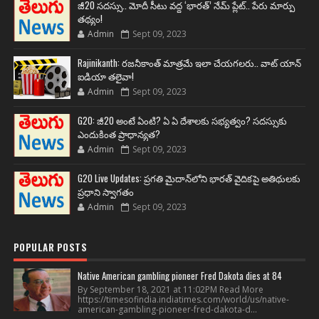
జీ20 సదస్సు.. మోదీ సీటు వద్ద ‘భారత్’ నేమ్ ప్లేట్‌.. పేరు మార్పు
తథ్యం!
Admin
Sept 09, 2023
Rajinikanth: రజనీకాంత్ మాత్రమే ఇలా చేయగలరు.. వాట్ యాన్
ఐడియా తలైవా!
Admin
Sept 09, 2023
G20: జీ20 అంటే ఏంటి? ఏ ఏ దేశాలకు సభ్యత్వం? సదస్సుకు
ఎందుకింత ప్రాధాన్యత?
Admin
Sept 09, 2023
G20 Live Updates: ప్రగతి మైదాన్‌లోని భారత్ వైదికపై అతిథులకు
ప్రధాని స్వాగతం
Admin
Sept 09, 2023
POPULAR POSTS
Native American gambling pioneer Fred Dakota dies at 84
By September 18, 2021 at 11:02PM Read More
https://timesofindia.indiatimes.com/world/us/native-
american-gambling-pioneer-fred-dakota-d...