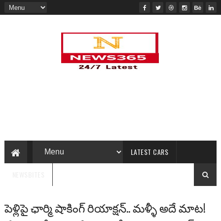
LATEST CARS
NEWSBITES
పెళ్లిపై ఛార్మి షాకింగ్ రియాక్షన్.. మళ్ళీ అదే మాట!