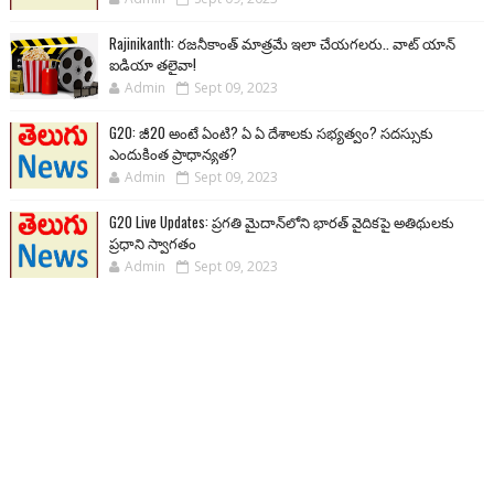
Rajinikanth: రజనీకాంత్ మాత్రమే ఇలా చేయగలరు.. వాట్ యాన్
ఐడియా తలైవా!
Admin
Sept 09, 2023
G20: జీ20 అంటే ఏంటి? ఏ ఏ దేశాలకు సభ్యత్వం? సదస్సుకు
ఎందుకింత ప్రాధాన్యత?
Admin
Sept 09, 2023
G20 Live Updates: ప్రగతి మైదాన్‌లోని భారత్ వైదికపై అతిథులకు
ప్రధాని స్వాగతం
Admin
Sept 09, 2023