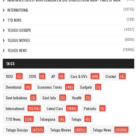
INDIA NEWS | LATEST NEWS HEADLINES & LIVE UPDATES FROM INDIA - TIMES OF INDIA
(10716)
INTERNATIONAL
(138)
TTD NEWS
(4237)
TELUGU GOSSIPS
(8655)
TELUGU MOVIES
(15006)
TELUGU NEWS
TAGS
1930
(5)
2018
(1)
AP
(1)
Cars & UV's
(49)
Cricket
(6)
Devotional
(4)
Economic Times
(46)
Gadgets
(1)
Govt Initiatives
(1)
Govt Jobs
(3)
Health
(1)
International
(10716)
Latest Cars
(1896)
Patriotic
(1)
TTD News
(138)
Telangana
(8)
Telugu
(6)
Telugu Gossips
(4237)
Telugu Movies
(8655)
Telugu News
(15006)