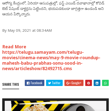
ఆరోగ్య కేంద్రంలో, ఏరియా ఆసుపత్రుల్లో, ఫస్ట్ ఎయిడ్ దవాఖానాల్లో కోవిడ్
ఔట్ పేషెంట్ డాక్టర్లను పెట్టిందని, భయపడకుండా జాగ్రత్తగా ఉండండి అని
ఆయన పేర్కొన్నారు.
By May 09, 2021 at 08:34AM
Read More
https://telugu.samayam.com/telugu-
movies/cinema-news/may-9-movie-roundup-
mahesh-babu-prabhas-sonu-sood-in-
news/articleshow/82492715.cms
Facebook
Twitter
Google+
SHARE THIS