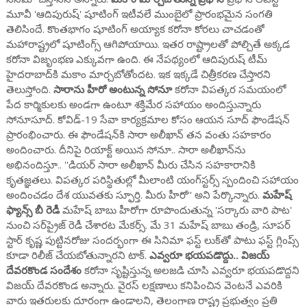
మూవీ 'ఆదిపురుష్' షూటింగ్ ఇటీవలే ముంబైలో ప్రారంభమైన సంగతి
తెలిసిందే. కొంతభాగం షూటింగ్ అయ్యాక కరోనా కోరలు చాచడంతో
మహారాష్ట్రలో షూటింగ్స్ ఆగిపోయాయి. ఇతర రాష్ట్రాలతో పోల్చితే అక్కడ
కరోనా విజృంభణ ఎక్కువగా ఉంది. ఈ నేపథ్యంలో ఆదిపురుష్ టీమ్
హైదరాబాద్‌‌కి మకాం మార్చబోతోందట. ఇక ఇక్కడే చిత్రీకరణ చేస్తారని
తెలుస్తోంది.
సారాను హీరో అంటున్న సోనూ
కరోనా విపత్కర సమయంలో
పేద కార్మికులకు అండగా ఉంటూ శక్తిమేర సహాయం అందిస్తున్నారు
సోనూసూద్‌. కోవిడ్-19 సేవా కార్యక్రమాల కోసం ఆయన సూద్‌ ఫౌండేషన్‌
ప్రారంభించారు. ఈ ఫౌండేషన్‌కి సారా అలీఖాన్‌ తన వంతు సహకారం
అందించారు. దీనిపై రియాక్ట్ అయిన సోనూ.. సారా అలీఖాన్‌ను
అభినందిస్తూ.. ''డియర్‌ సారా అలీఖాన్‌ మీరు చేసిన సహకారానికి
కృతజ్ఞతలు. విపత్కర పరిస్థితుల్లో మీలాంటి యంగ్‌స్టర్స్‌ స్పందించి సహాయం
అందించడం దేశ యువతకు స్ఫూర్తి. మీరు హీరో'' అని పేర్కొన్నారు.
మహేష్
ఫ్యాన్స్ బీ రెడీ
మహేష్ బాబు హీరోగా రూపొందుతున్న 'సర్కారు వారి పాట'
నుంచి సర్‌ప్రైజ్ రెడీ చేశారట మేకర్స్. మే 31 మహేష్ బాబు తండ్రి, సూపర్
స్టార్ కృష్ణ పుట్టినరోజు సందర్భంగా ఈ సినిమా ఫస్ట్ లుక్‌తో పాటు ఫస్ట్ గ్లింప్స్
కూడా రిలీజ్ చేయబోతున్నారని టాక్.
ఎవ్వరూ భయపడొద్దు.. విజయ్
దేవరకొండ సందేశం
కరోనా సృష్టిస్తున్న అలజడి చూసి ఎవ్వరూ భయపడొద్దని
విజయ్ దేవరకొండ అన్నారు. వైరస్ లక్షణాలు కనిపించిన వెంటనే ఎవరికి
వారు ఇతరులకు దూరంగా ఉండాలని, తెలంగాణ రాష్ట్ర ప్రభుత్వం ప్రతి