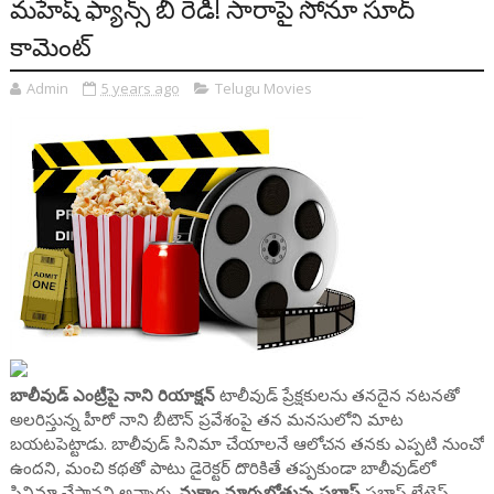
మహేష్ ఫ్యాన్స్ బీ రెడీ! సారాపై సోనూ సూద్
కామెంట్
Admin
5 years ago
Telugu Movies
బాలీవుడ్ ఎంట్రీపై నాని రియాక్షన్
టాలీవుడ్ ప్రేక్షకులను తనదైన నటనతో
అలరిస్తున్న హీరో నాని బీటౌన్‌ ప్రవేశంపై తన మనసులోని మాట
బయటపెట్టాడు. బాలీవుడ్‌ సినిమా చేయాలనే ఆలోచన తనకు ఎప్పటి నుంచో
ఉందని, మంచి కథతో పాటు డైరెక్టర్‌ దొరికితే తప్పకుండా బాలీవుడ్‌లో
సినిమా చేస్తానని అన్నారు.
మకాం మార్చబోతున్న ప్రభాస్
ప్రభాస్ లేటెస్ట్