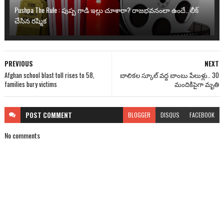
Pushpa The Rule : పుష్ప గాడి ఇల్లు చూశారా? రాజభవనంలా ఉందే.. లీక్
చేసిన రష్మిక
PREVIOUS
NEXT
Afghan school blast toll rises to 58,
బాలికల స్కూల్ వద్ద బాంబు పేలుళ్లు.. 30
families bury victims
మందికిపైగా మృతి
POST
COMMENT
BLOGGER
DISQUS
FACEBOOK
No comments