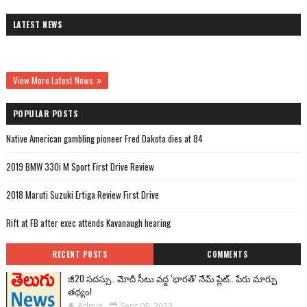
LATEST NEWS
View More Latest News
POPULAR POSTS
Native American gambling pioneer Fred Dakota dies at 84
2019 BMW 330i M Sport First Drive Review
2018 Maruti Suzuki Ertiga Review First Drive
Rift at FB after exec attends Kavanaugh hearing
RECENT POSTS
COMMENTS
జీ20 సదస్సు.. మోదీ సీటు వద్ద ‘భారత్’ నేమ్ ప్లేట్‌.. పేరు మార్పు
తథ్యం!
Admin
Sept 09, 2023