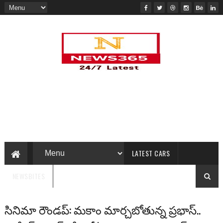
LATEST CARS
NEWSBITES
సినిమా రౌండప్: మకాం మార్చబోతున్న ప్రభాస్..