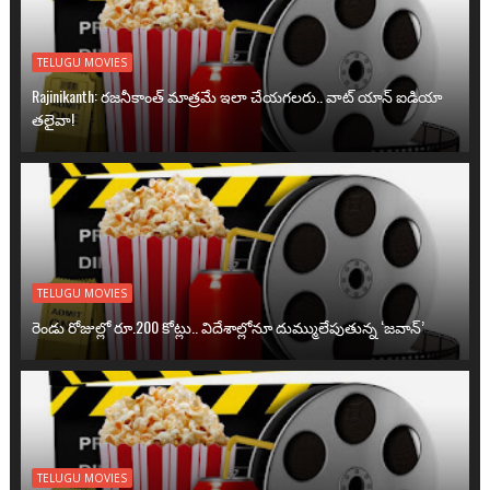
TELUGU MOVIES
Rajinikanth: రజనీకాంత్ మాత్రమే ఇలా చేయగలరు.. వాట్ యాన్ ఐడియా
తలైవా!
TELUGU MOVIES
రెండు రోజుల్లో రూ.200 కోట్లు.. విదేశాల్లోనూ దుమ్ములేపుతున్న ‘జవాన్’
TELUGU MOVIES