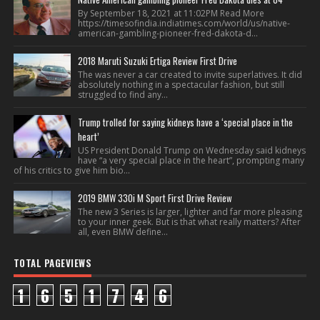
By September 18, 2021 at 11:02PM Read More
https://timesofindia.indiatimes.com/world/us/native-
american-gambling-pioneer-fred-dakota-d...
2018 Maruti Suzuki Ertiga Review First Drive
The was never a car created to invite superlatives. It did
absolutely nothing in a spectacular fashion, but still
struggled to find any...
Trump trolled for saying kidneys have a ‘special place in the
heart’
US President Donald Trump on Wednesday said kidneys
have “a very special place in the heart”, prompting many
of his critics to give him bio...
2019 BMW 330i M Sport First Drive Review
The new 3 Series is larger, lighter and far more pleasing
to your inner geek. But is that what really matters? After
all, even BMW define...
TOTAL PAGEVIEWS
1
6
5
1
7
4
6