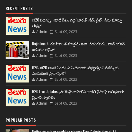
RECENT POSTS
జీ20 సదస్సు.. మోదీ సీటు వద్ద ‘భారత్’ నేమ్ ప్లేట్‌.. పేరు మార్పు
తథ్యం!
Admin
Sept 09, 2023
Rajinikanth: రజనీకాంత్ మాత్రమే ఇలా చేయగలరు.. వాట్ యాన్
ఐడియా తలైవా!
Admin
Sept 09, 2023
G20: జీ20 అంటే ఏంటి? ఏ ఏ దేశాలకు సభ్యత్వం? సదస్సుకు
ఎందుకింత ప్రాధాన్యత?
Admin
Sept 09, 2023
G20 Live Updates: ప్రగతి మైదాన్‌లోని భారత్ వైదికపై అతిథులకు
ప్రధాని స్వాగతం
Admin
Sept 09, 2023
POPULAR POSTS
Native American gambling pioneer Fred Dakota dies at 84